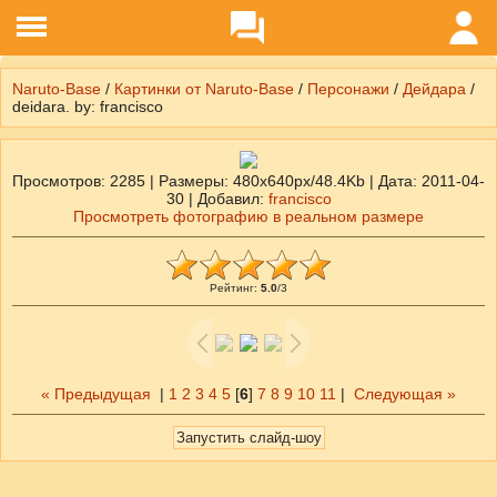
Naruto-Base
/
Картинки от Naruto-Base
/
Персонажи
/
Дейдара
/
deidara. by: francisco
Просмотров
: 2285 |
Размеры
: 480x640px/48.4Kb |
Дата
: 2011-04-
30 |
Добавил
:
francisco
Просмотреть фотографию в реальном размере
Рейтинг
:
5.0
/
3
« Предыдущая
|
1
2
3
4
5
[
6
]
7
8
9
10
11
|
Следующая »