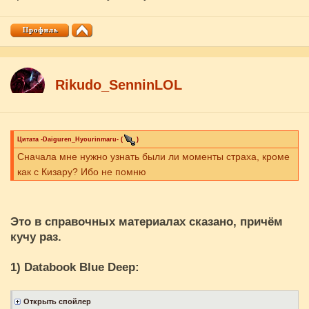
Rikudo_SenninLOL
Цитата
-Daiguren_Hyourinmaru-
(
)
Сначала мне нужно узнать были ли моменты страха, кроме
как с Кизару? Ибо не помню
Это в справочных материалах сказано, причём
кучу раз.
1) Databook Blue Deep: