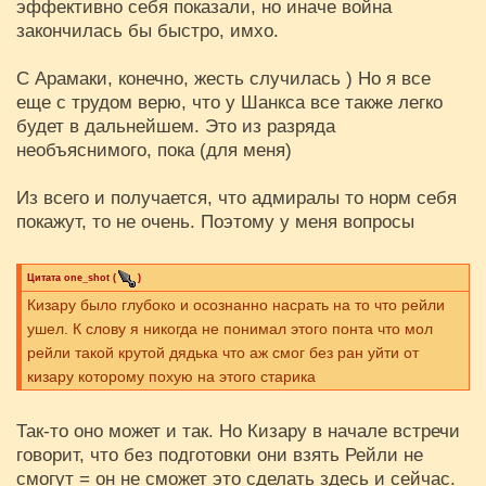
эффективно себя показали, но иначе война
закончилась бы быстро, имхо.
С Арамаки, конечно, жесть случилась ) Но я все
еще с трудом верю, что у Шанкса все также легко
будет в дальнейшем. Это из разряда
необъяснимого, пока (для меня)
Из всего и получается, что адмиралы то норм себя
покажут, то не очень. Поэтому у меня вопросы
Цитата
one_shot
(
)
Кизару было глубоко и осознанно насрать на то что рейли
ушел. К слову я никогда не понимал этого понта что мол
рейли такой крутой дядька что аж смог без ран уйти от
кизару которому похую на этого старика
Так-то оно может и так. Но Кизару в начале встречи
говорит, что без подготовки они взять Рейли не
смогут = он не сможет это сделать здесь и сейчас.