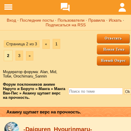
Вход
·
Последние посты
·
Пользователи
·
Правила
·
Искать
·
Подписаться на RSS
Страница
2
из
3
1
«
2
3
»
Модератор форума:
Аlаn
,
Mid
,
То6и
,
Orochimaru_Sannin
Форум поклонников аниме
Наруто и Боруто
»
Манга
»
Манга
Ван-Пис
»
Акаину щупает верс
на прочность.
Акаину щупает верс на прочность.
-Daiguren_Hyourinmaru-