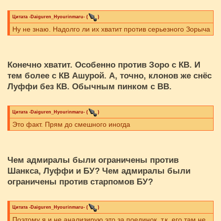
Цитата
-Daiguren_Hyourinmaru-
(
)
Ну не знаю. Надолго ли их хватит против серьезного Зорыча
Конечно хватит. Особенно против Зоро с КВ. И
тем более с КВ Ашурой. А, точно, клонов же снёс
Луффи без КВ. Обычным пинком с ВВ.
Цитата
-Daiguren_Hyourinmaru-
(
)
Это факт. Прям до смешного иногда
Чем адмиралы были ограничены против
Шанкса, Луффи и БУ? Чем адмиралы были
ограничены против старпомов БУ?
Цитата
-Daiguren_Hyourinmaru-
(
)
Поэтому я и не анализирую это за поединок, т.к. его там не