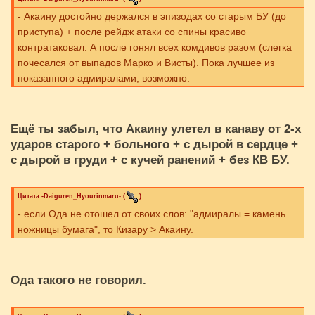
- Акаину достойно держался в эпизодах со старым БУ (до
приступа) + после рейдж атаки со спины красиво
контратаковал. А после гонял всех комдивов разом (слегка
почесался от выпадов Марко и Висты). Пока лучшее из
показанного адмиралами, возможно.
Ещё ты забыл, что Акаину улетел в канаву от 2-х
ударов старого + больного + с дырой в сердце +
с дырой в груди + с кучей ранений + без КВ БУ.
Цитата
-Daiguren_Hyourinmaru-
(
)
- если Ода не отошел от своих слов: "адмиралы = камень
ножницы бумага", то Кизару > Акаину.
Ода такого не говорил.