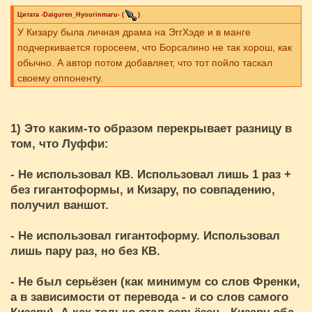
Цитата
-Daiguren_Hyourinmaru-
(
)
У Кизару была личная драма на ЭггХэде и в манге
подчеркивается горосеем, что Борсалино не так хорош, как
обычно. А автор потом добавляет, что тот пойло таскал
своему оппоненту.
1) Это каким-то образом перекрывает разницу в
том, что Луффи:
- Не использовал КВ. Использовал лишь 1 раз +
без гигантоформы, и Кизару, по совпадению,
получил ваншот.
- Не использовал гигантоформу. Использовал
лишь пару раз, но без КВ.
- Не был серьёзен (как минимум со слов Френки,
а в зависимости от перевода - и со слов самого