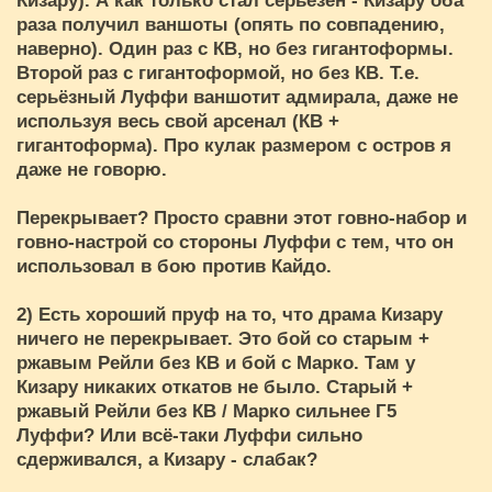
Кизару). А как только стал серьёзен - Кизару оба
раза получил ваншоты (опять по совпадению,
наверно). Один раз с КВ, но без гигантоформы.
Второй раз с гигантоформой, но без КВ. Т.е.
серьёзный Луффи ваншотит адмирала, даже не
используя весь свой арсенал (КВ +
гигантоформа). Про кулак размером с остров я
даже не говорю.
Перекрывает? Просто сравни этот говно-набор и
говно-настрой со стороны Луффи с тем, что он
использовал в бою против Кайдо.
2) Есть хороший пруф на то, что драма Кизару
ничего не перекрывает. Это бой со старым +
ржавым Рейли без КВ и бой с Марко. Там у
Кизару никаких откатов не было. Старый +
ржавый Рейли без КВ / Марко сильнее Г5
Луффи? Или всё-таки Луффи сильно
сдерживался, а Кизару - слабак?