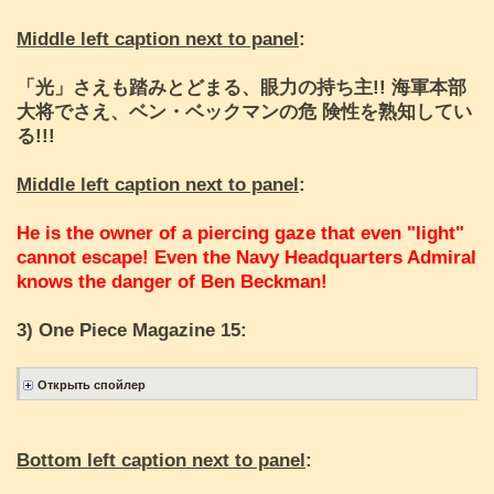
Middle left caption next to panel
:
「光」さえも踏みとどまる、眼力の持ち主!! 海軍本部
大将でさえ、ベン・ベックマンの危 険性を熟知してい
る!!!
Middle left caption next to panel
:
He is the owner of a piercing gaze that even "light"
cannot escape! Even the Navy Headquarters Admiral
knows the danger of Ben Beckman!
3) One Piece Magazine 15:
Bottom left caption next to panel
: