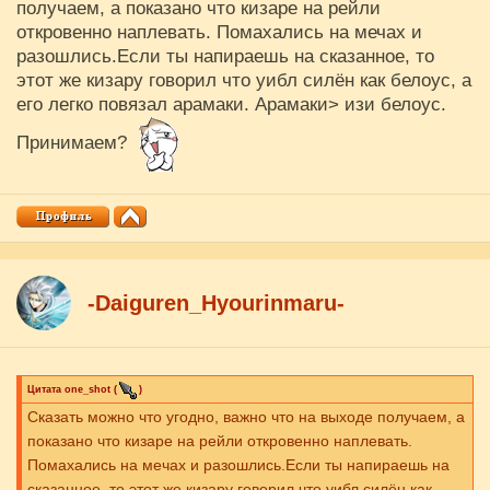
получаем, а показано что кизаре на рейли
откровенно наплевать. Помахались на мечах и
разошлись.Если ты напираешь на сказанное, то
этот же кизару говорил что уибл силён как белоус, а
его легко повязал арамаки. Арамаки> изи белоус.
Принимаем?
-Daiguren_Hyourinmaru-
Цитата
one_shot
(
)
Сказать можно что угодно, важно что на выходе получаем, а
показано что кизаре на рейли откровенно наплевать.
Помахались на мечах и разошлись.Если ты напираешь на
сказанное, то этот же кизару говорил что уибл силён как