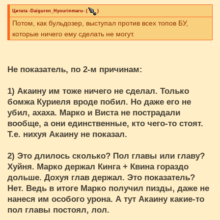
Цитата
-Daiguren_Hyourinmaru-
(
)
Потом, как бульдозер, выступал против всех топов БУ,
которые ничего ему сделать не могут.
Не показатель, по 2-м причинам:
1) Акаину им тоже ничего не сделал. Только
бомжа Куриеля вроде побил. Но даже его не
убил, ахаха. Марко и Виста не пострадали
вообще, а они единственные, кто чего-то стоят.
Т.е. нихуя Акаину не показал.
2) Это длилось сколько? Пол главы или главу?
Хуйня. Марко держал Кинга + Квина гораздо
дольше. Дохуя глав держал. Это показатель?
Нет. Ведь в итоге Марко получил пизды, даже не
нанеся им особого урона. А тут Акаину какие-то
пол главы постоял, лол.