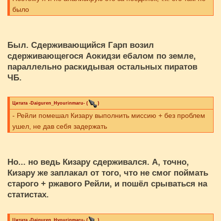
было
Был. Сдерживающийся Гарп возил
сдерживающегося Аокидзи ебалом по земле,
параллельно раскидывая остальных пиратов
ЧБ.
Цитата
-Daiguren_Hyourinmaru-
(
)
- Рейли помешал Кизару выполнить миссию + без проблем
ушел, не дав себя задержать
Но... но ведь Кизару сдерживался. А, точно,
Кизару же заплакал от того, что не смог поймать
старого + ржавого Рейли, и пошёл срываться на
статистах.
Цитата
-Daiguren_Hyourinmaru-
(
)