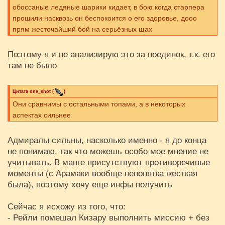
обоссаные ледяные шарики кидает, в бою когда старпера
прошили насквозь он беспокоится о его здоровье, дооо
прям жесточайший бой на серьёзных щах
Поэтому я и не анализирую это за поединок, т.к. его
там не было
Цитата
one_shot
(
)
Они сравнимы с остальными топами, а в некоторых
аспектах сильнее
Адмиралы сильны, насколько именно - я до конца
не понимаю, так что можешь особо мое мнение не
учитывать. В манге присутствуют противоречивые
моменты (с Арамаки вообще непонятка жесткая
была), поэтому хочу еще инфы получить
Сейчас я исхожу из того, что:
- Рейли помешал Кизару выполнить миссию + без