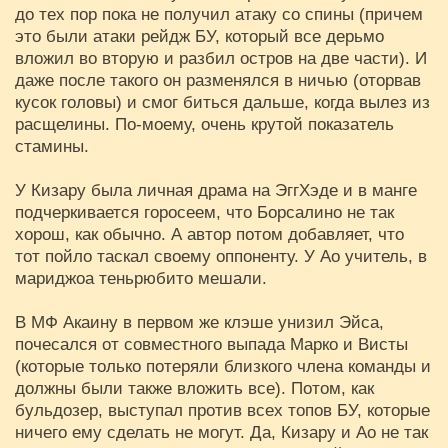
до тех пор пока не получил атаку со спины (причем
это были атаки рейдж БУ, который все дерьмо
вложил во вторую и разбил остров на две части). И
даже после такого он разменялся в ничью (оторвав
кусок головы) и смог биться дальше, когда вылез из
расщелины. По-моему, очень крутой показатель
стамины.
У Кизару была личная драма на ЭггХэде и в манге
подчеркивается горосеем, что Борсалино не так
хорош, как обычно. А автор потом добавляет, что
тот пойло таскал своему оппоненту. У Ао учитель, в
мариджоа теньрюбито мешали.
В МФ Акаину в первом же клэше унизил Эйса,
почесался от совместного выпада Марко и Висты
(которые только потеряли близкого члена команды и
должны были также вложить все). Потом, как
бульдозер, выступал против всех топов БУ, которые
ничего ему сделать не могут. Да, Кизару и Ао не так