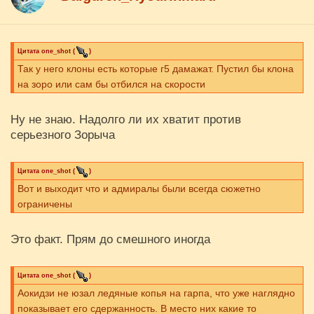
Цитата
one_shot
(
)
Так у него клоны есть которые г5 дамажат. Пустил бы клона
на зоро или сам бы отбился на скорости
Ну не знаю. Надолго ли их хватит против
серьезного Зорыча
Цитата
one_shot
(
)
Вот и выходит что и адмиралы были всегда сюжетно
ограничены
Это факт. Прям до смешного иногда
Цитата
one_shot
(
)
Аокидзи не юзал ледяные копья на гарпа, что уже наглядно
показывает его сдержанность. В место них какие то