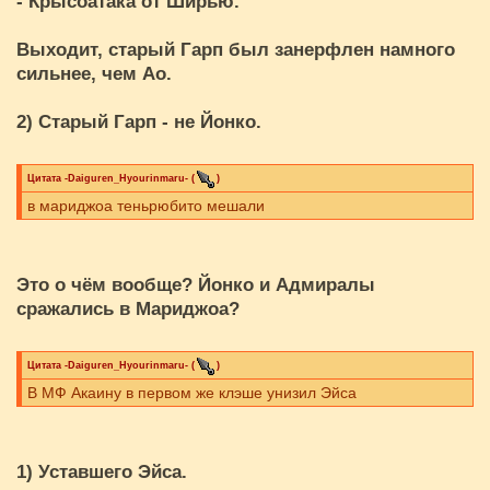
- Крысоатака от Ширью.
Выходит, старый Гарп был занерфлен намного
сильнее, чем Ао.
2) Старый Гарп - не Йонко.
Цитата
-Daiguren_Hyourinmaru-
(
)
в мариджоа теньрюбито мешали
Это о чём вообще? Йонко и Адмиралы
сражались в Мариджоа?
Цитата
-Daiguren_Hyourinmaru-
(
)
В МФ Акаину в первом же клэше унизил Эйса
1) Уставшего Эйса.