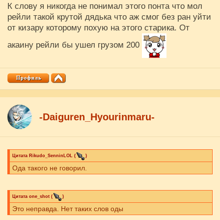
К слову я никогда не понимал этого понта что мол
рейли такой крутой дядька что аж смог без ран уйти
от кизару которому похую на этого старика. От
акаину рейли бы ушел грузом 200
-Daiguren_Hyourinmaru-
Цитата
Rikudo_SenninLOL
(
)
Ода такого не говорил.
Цитата
one_shot
(
)
Это неправда. Нет таких слов оды