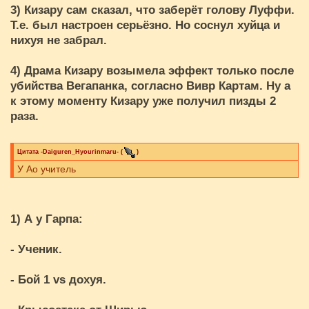
3) Кизару сам сказал, что заберёт голову Луффи.
Т.е. был настроен серьёзно. Но соснул хуйца и
нихуя не забрал.
4) Драма Кизару возымела эффект только после
убийства Вегапанка, согласно Вивр Картам. Ну а
к этому моменту Кизару уже получил пизды 2
раза.
Цитата
-Daiguren_Hyourinmaru-
(
)
У Ао учитель
1) А у Гарпа:
- Ученик.
- Бой 1 vs дохуя.