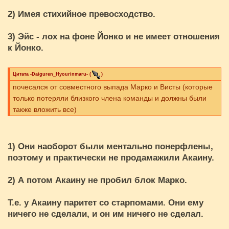
2) Имея стихийное превосходство.
3) Эйс - лох на фоне Йонко и не имеет отношения
к Йонко.
Цитата
-Daiguren_Hyourinmaru-
(
)
почесался от совместного выпада Марко и Висты (которые
только потеряли близкого члена команды и должны были
также вложить все)
1) Они наоборот были ментально понерфлены,
поэтому и практически не продамажили Акаину.
2) А потом Акаину не пробил блок Марко.
Т.е. у Акаину паритет со старпомами. Они ему
ничего не сделали, и он им ничего не сделал.