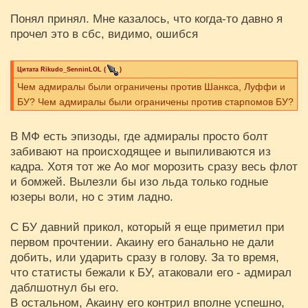
Понял принял. Мне казалось, что когда-то давно я
прочел это в сбс, видимо, ошибся
Цитата
Rikudo_SenninLOL
(
)
Чем адмиралы были ограничены против Шанкса, Луффи и
БУ? Чем адмиралы были ограничены против старпомов БУ?
В МФ есть эпизоды, где адмиралы просто болт
забивают на происходящее и выпиливаются из
кадра. Хотя тот же Ао мог морозить сразу весь флот
и бомжей. Вылезли бы изо льда только годные
юзеры воли, но с этим ладно.
С БУ давний прикол, который я еще приметил при
первом прочтении. Акаину его банально не дали
добить, или ударить сразу в голову. За то время,
что статисты бежали к БУ, атаковали его - адмирал
даблшотнул бы его.
В остальном, Акаину его контрил вполне успешно,