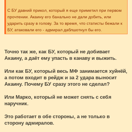
С БУ давний прикол, который я еще приметил при первом
прочтении. Акаину его банально не дали добить, или
ударить сразу в голову. За то время, что статисты бежали к
БУ, атаковали его - адмирал даблшотнул бы его.
В остальном, Акаину его контрил вполне успешно, до тех
пор пока не получил атаку со спины (причем это были атаки
рейдж БУ, который все дерьмо вложил во вторую и разбил
Точно так же, как БУ, который не добивает
остров на две части). И даже после такого он разменялся в
Акаину, а даёт ему упасть в канаву и выжить.
ничью (оторвав кусок головы) и смог биться дальше, когда
вылез из расщелины. По-моему, очень крутой показатель
Или как БУ, который весь МФ занимается хуйнёй,
стамины.
а потом входит в рейдж и за 2 удара выносит
Акаину. Почему БУ сразу этого не сделал?
Или Марко, который не может снять с себя
наручник.
Это работает в обе стороны, а не только в
сторону адмиралов.