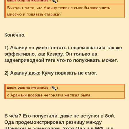
Цитата
-Daiguren_Hyourinmaru-
(
)
Выходит ли то, что Акаину тоже не смог бы завершить
миссию и повязать старика?
Конечно.
1) Акаину не умеет летать / перемещаться так же
эффективно, как Кизару. Он только на
заднеприводной тяге что-то попукивать может.
2) Акаину даже Куму повязать не смог.
Цитата
-Daiguren_Hyourinmaru-
(
)
с Арамаки вообще непонятка жесткая была
В чём? Его попустили, даже не вступая в бой.
Ода продемонстрировал разницу между
Шанксом и адмиралом. Хотя Ода и в МФ, и в