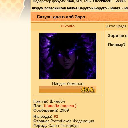
Аlаn
Mid
То6и
Orochimaru_Sannin
Модератор форума:
,
,
,
Форум поклонников аниме Наруто и Боруто
»
Манга
»
М
Сатурн дал в лоб Зоро
Cikоnio
Дата: Среда,
Зоро не в
Почему?
Ниндзя-беженец
Группа:
Шиноби
Пол:
Шиноби (парень)
Сообщений:
2909
Награды:
62
Страна:
Российская Федерация
Город:
Санкт-Петербург