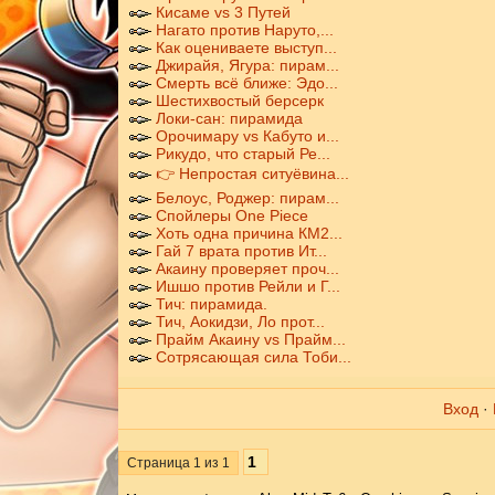
Кисаме vs 3 Путей
Нагато против Наруто,...
Как оцениваете выступ...
Джирайя, Ягура: пирам...
Смерть всё ближе: Эдо...
Шестихвостый берсерк
Локи-сан: пирамида
Орочимару vs Кабуто и...
Рикудо, что старый Ре...
👉 Непростая ситуёвина...
Белоус, Роджер: пирам...
Спойлеры One Piece
Хоть одна причина КМ2...
Гай 7 врата против Ит...
Акаину проверяет проч...
Ишшо против Рейли и Г...
Тич: пирамида.
Тич, Аокидзи, Ло прот...
Прайм Акаину vs Прайм...
Сотрясающая сила Тоби...
Вход
·
1
Страница
1
из
1