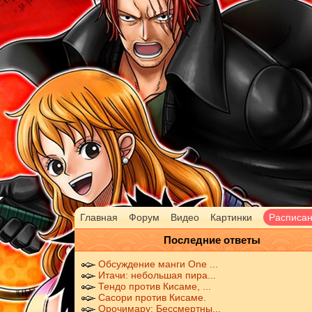
Главная
Форум
Видео
Картинки
Расписа
Последние ответы
Обсуждение манги One ...
Итачи: небольшая пира...
Тендо против Кисаме, ...
Сасори против Кисаме.
Орочимару: Бессмертны...