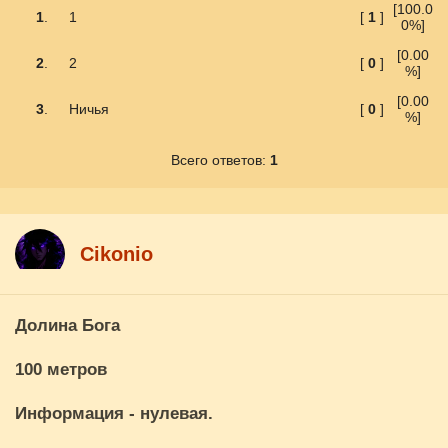
[100.0
1
.
1
[
1
]
0%]
[0.00
2
.
2
[
0
]
%]
[0.00
3
.
Ничья
[
0
]
%]
Всего ответов:
1
Cikоnio
Долина Бога
100 метров
Информация - нулевая.