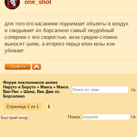
one_shot
для того кто касанием поднимает объекты в воздух
и скидывает их борсалино самый неудобный
соперник с его скоростью. киза средне-сложно
выносит шики, а второго перца клон кизы изи
убивает
Форум поклонников аниме
Наруто и Боруто
»
Манга
»
Манга
Ван-Пис
»
Шики, Ван Джи vs.
Борсалино
Страница
1
из
1
1
Поиск: