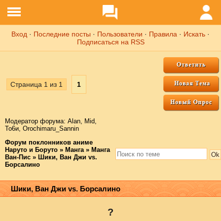
Вход
·
Последние посты
·
Пользователи
·
Правила
·
Искать
·
Подписаться на RSS
Страница
1
из
1
1
Модератор форума:
Аlаn
,
Mid
,
То6и
,
Orochimaru_Sannin
Форум поклонников аниме
Наруто и Боруто
»
Манга
»
Манга
Ван-Пис
»
Шики, Ван Джи vs.
Борсалино
Шики, Ван Джи vs. Борсалино
?