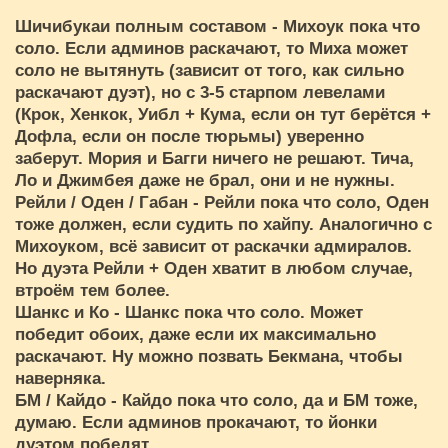
Шичибукаи полным составом - Михоук пока что
соло. Если админов раскачают, то Миха может
соло не вытянуть (зависит от того, как сильно
раскачают дуэт), но с 3-5 старпом левелами
(Крок, Хенкок, Уибл + Кума, если он тут берётся +
Дофла, если он после тюрьмы) уверенно
заберут. Мория и Багги ничего не решают. Тича,
Ло и Джимбея даже не брал, они и не нужны.
Рейли / Оден / Габан - Рейли пока что соло, Оден
тоже должен, если судить по хайпу. Аналогично с
Михоуком, всё зависит от раскачки адмиралов.
Но дуэта Рейли + Оден хватит в любом случае,
втроём тем более.
Шанкс и Ко - Шанкс пока что соло. Может
победит обоих, даже если их максимально
раскачают. Ну можно позвать Бекмана, чтобы
наверняка.
БМ / Кайдо - Кайдо пока что соло, да и БМ тоже,
думаю. Если админов прокачают, то йонки
дуэтом победят.