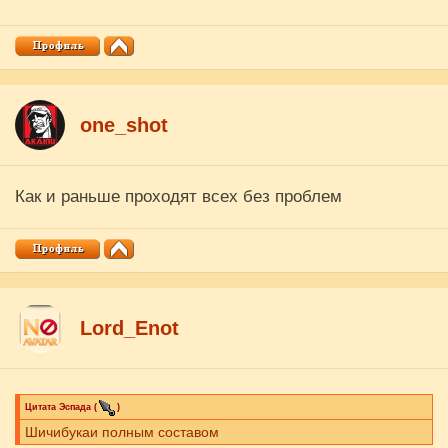
one_shot
Как и раньше проходят всех без проблем
Lord_Enot
Цитата
Эспада
(
)
Шичибукаи полным составом