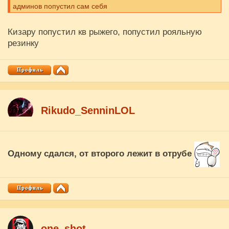
админов попустил сам себя
Кизару попустил кв рыжего, попустил рояльную
резинку
Rikudo_SenninLOL
Одному сдался, от второго лежит в отрубе
one_shot