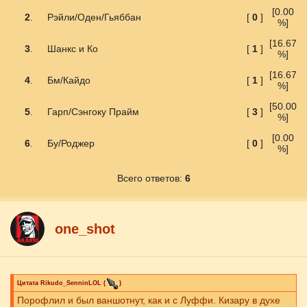
[0.00
2
.
Рэйли/Оден/Гьяббан
[
0
]
%]
[16.67
3
.
Шанкс и Ко
[
1
]
%]
[16.67
4
.
Бм/Кайдо
[
1
]
%]
[50.00
5
.
Гарп/Сэнгоку Прайм
[
3
]
%]
[0.00
6
.
Бу/Роджер
[
0
]
%]
Всего ответов:
6
one_shot
Цитата
Rikudo_SenninLOL
(
)
Порофлил и был ваншотнут, как и с Луффи. Кизару в духе