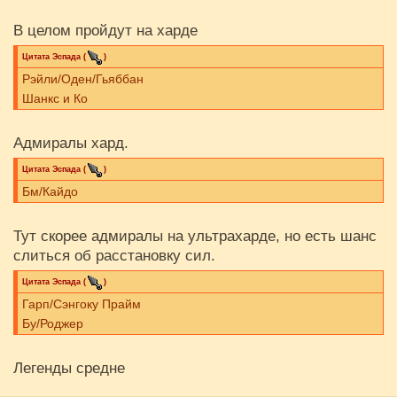
В целом пройдут на харде
Цитата
Эспада
(
)
Рэйли/Оден/Гьяббан
Шанкс и Ко
Адмиралы хард.
Цитата
Эспада
(
)
Бм/Кайдо
Тут скорее адмиралы на ультрахарде, но есть шанс
слиться об расстановку сил.
Цитата
Эспада
(
)
Гарп/Сэнгоку Прайм
Бу/Роджер
Легенды средне