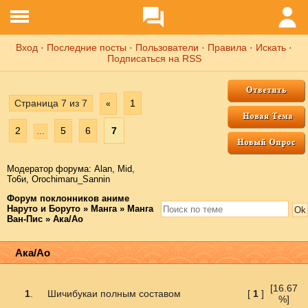
Вход
·
Последние посты
·
Пользователи
·
Правила
·
Искать
·
Подписаться на RSS
Страница
7
из
7
1
«
2
5
6
7
…
Модератор форума:
Аlаn
,
Mid
,
То6и
,
Orochimaru_Sannin
Форум поклонников аниме
Наруто и Боруто
»
Манга
»
Манга
Ван-Пис
»
Ака/Ао
Ака/Ао
[16.67
1
.
Шичибукаи полным составом
[
1
]
%]