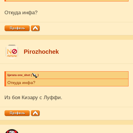
Откуда инфа?
Pirozhochek
Цитата
one_shot
(
)
Откуда инфа?
Из боя Кизару с Луффи.