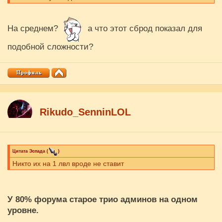
На среднем?
а что этот сброд показал для
подобной сложности?
Rikudo_SenninLOL
Цитата
Эспада
(
)
Никто их на 1 лвл вроде не ставит
У 80% форума старое трио админов на одном
уровне.