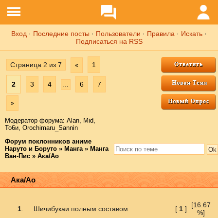
Вход
·
Последние посты
·
Пользователи
·
Правила
·
Искать
·
Подписаться на RSS
Страница
2
из
7
1
«
2
3
4
6
7
…
»
Модератор форума:
Аlаn
,
Mid
,
То6и
,
Orochimaru_Sannin
Форум поклонников аниме
Наруто и Боруто
»
Манга
»
Манга
Ван-Пис
»
Ака/Ао
Ака/Ао
[16.67
1
.
Шичибукаи полным составом
[
1
]
%]