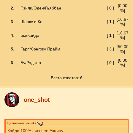
[0.00
2
.
Рэйли/Оден/Гьяббан
[
0
]
%]
[16.67
3
.
Шанкс и Ко
[
1
]
%]
[16.67
4
.
Бм/Кайдо
[
1
]
%]
[50.00
5
.
Гарп/Сэнгоку Прайм
[
3
]
%]
[0.00
6
.
Бу/Роджер
[
0
]
%]
Всего ответов:
6
one_shot
Цитата
Pirozhochek
(
)
Кайдо 100% сильнее Акаину