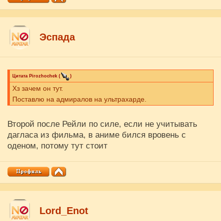
Эспада
Цитата
Pirozhochek
(
)
Хз зачем он тут.
Поставлю на адмиралов на ультрахарде.
Второй после Рейли по силе, если не учитывать
дагласа из фильма, в аниме бился вровень с
оденом, потому тут стоит
Lord_Enot