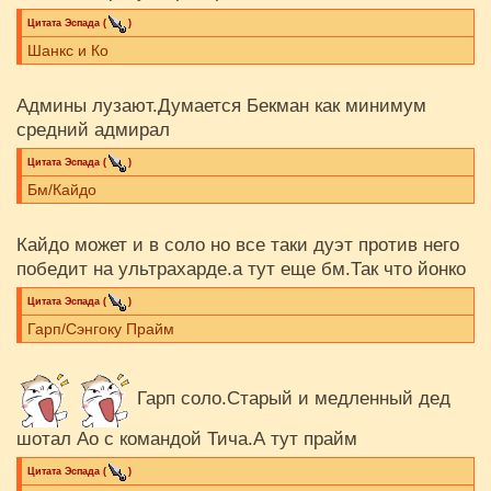
Цитата
Эспада
(
)
Шанкс и Ко
Админы лузают.Думается Бекман как минимум
средний адмирал
Цитата
Эспада
(
)
Бм/Кайдо
Кайдо может и в соло но все таки дуэт против него
победит на ультрахарде.а тут еще бм.Так что йонко
Цитата
Эспада
(
)
Гарп/Сэнгоку Прайм
Гарп соло.Старый и медленный дед
шотал Ао с командой Тича.А тут прайм
Цитата
Эспада
(
)