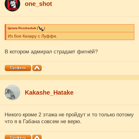
one_shot
Цитата
Pirozhochek
(
)
Из боя Кизару с Луффи.
В котором адмирал страдает фигнёй?
Kakashe_Hatake
Никого кроме 2 этажа не пройдут и то только потому
что я в Габана совсем не верю.