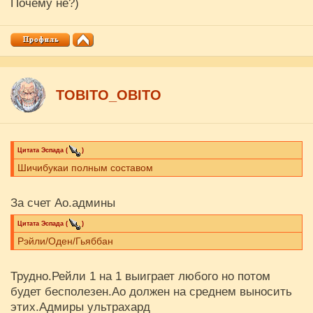
Почему не?)
ТОBITO_OBITO
Цитата
Эспада
(
)
Шичибукаи полным составом
За счет Ао.админы
Цитата
Эспада
(
)
Рэйли/Оден/Гьяббан
Трудно.Рейли 1 на 1 выиграет любого но потом
будет бесполезен.Ао должен на среднем выносить
этих.Адмиры ультрахард