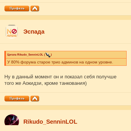
Эспада
Цитата
Rikudo_SenninLOL
(
)
У 80% форума старое трио админов на одном уровне.
Ну в данный момент он и показал себя получше
того же Аокидзи, кроме танкования)
Rikudo_SenninLOL