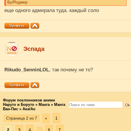
Бу/Роджер
еще одного адмирала туда. каждый соло
Эспада
Rikudo_SenninLOL
, так почему не то?
Форум поклонников аниме
Наруто и Боруто
»
Манга
»
Манга
Ван-Пис
»
Ака/Ао
Страница
2
из
7
1
«
2
3
4
6
7
…