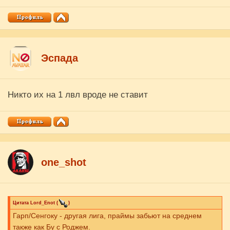
Эспада
Никто их на 1 лвл вроде не ставит
one_shot
Цитата
Lord_Enot
(
)
Гарп/Сенгоку - другая лига, праймы забьют на среднем
также как Бу с Роджем.