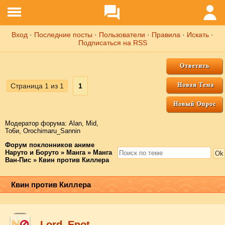
Вход
·
Последние посты
·
Пользователи
·
Правила
·
Искать
·
Подписаться на RSS
Страница
1
из
1
1
Модератор форума:
Аlаn
,
Mid
,
То6и
,
Orochimaru_Sannin
Форум поклонников аниме
Наруто и Боруто
»
Манга
»
Манга
Ван-Пис
»
Квин против Киллера
Квин против Киллера
Lord_Enot