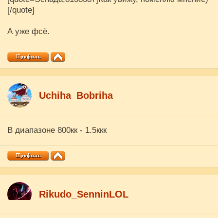
[/quote]
А уже фсё.
Uchiha_Bobriha
В диапазоне 800кк - 1.5ккк
Rikudo_SenninLOL