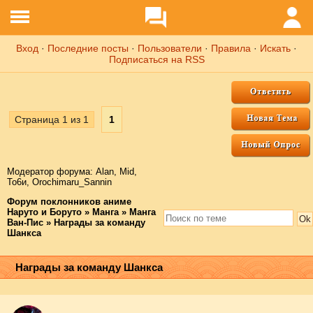
Вход
·
Последние посты
·
Пользователи
·
Правила
·
Искать
·
Подписаться на RSS
Страница
1
из
1
1
Модератор форума:
Аlаn
,
Mid
,
То6и
,
Orochimaru_Sannin
Форум поклонников аниме
Наруто и Боруто
»
Манга
»
Манга
Ван-Пис
»
Награды за команду
Шанкса
Награды за команду Шанкса