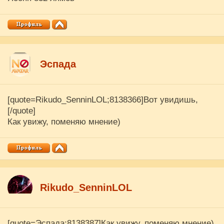
Эспада
[quote=Rikudo_SenninLOL;8138366]Вот увидишь,
[/quote]
Как увижу, поменяю мнение)
Rikudo_SenninLOL
[quote=Эспада;8138387]Как увижу, поменяю мнение)