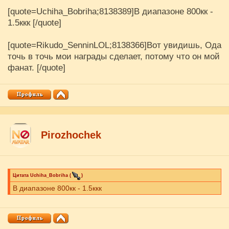
[quote=Uchiha_Bobriha;8138389]В диапазоне 800кк -
1.5ккк [/quote]
[quote=Rikudo_SenninLOL;8138366]Вот увидишь, Ода
точь в точь мои награды сделает, потому что он мой
фанат. [/quote]
Pirozhochek
Цитата
Uchiha_Bobriha
(
)
В диапазоне 800кк - 1.5ккк