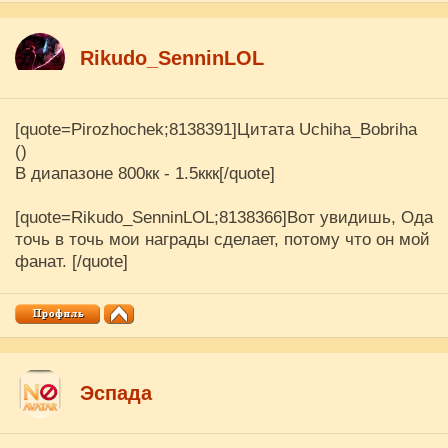
Rikudo_SenninLOL
[quote=Pirozhochek;8138391]Цитата Uchiha_Bobriha
()
В диапазоне 800кк - 1.5ккк[/quote]
[quote=Rikudo_SenninLOL;8138366]Вот увидишь, Ода
точь в точь мои награды сделает, потому что он мой
фанат. [/quote]
Эспада