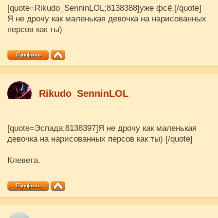
[quote=Rikudo_SenninLOL;8138388]уже фсё.[/quote]
Я не дрочу как маленькая девочка на нарисованных
персов как ты)
Rikudo_SenninLOL
[quote=Эспада;8138397]Я не дрочу как маленькая
девочка на нарисованных персов как ты) [/quote]
Клевета.