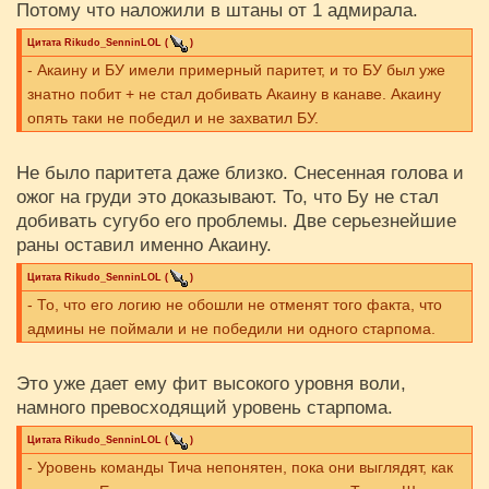
Потому что наложили в штаны от 1 адмирала.
Цитата
Rikudo_SenninLOL
(
)
- Акаину и БУ имели примерный паритет, и то БУ был уже
знатно побит + не стал добивать Акаину в канаве. Акаину
опять таки не победил и не захватил БУ.
Не было паритета даже близко. Снесенная голова и
ожог на груди это доказывают. То, что Бу не стал
добивать сугубо его проблемы. Две серьезнейшие
раны оставил именно Акаину.
Цитата
Rikudo_SenninLOL
(
)
- То, что его логию не обошли не отменят того факта, что
админы не поймали и не победили ни одного старпома.
Это уже дает ему фит высокого уровня воли,
намного превосходящий уровень старпома.
Цитата
Rikudo_SenninLOL
(
)
- Уровень команды Тича непонятен, пока они выглядят, как