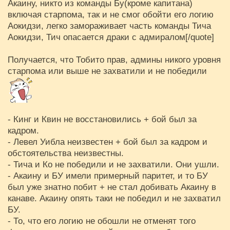
Акаину, никто из команды Бу(кроме капитана)
включая старпома, так и не смог обойти его логию
Аокидзи, легко замораживает часть команды Тича
Аокидзи, Тич опасается драки с адмиралом[/quote]
Получается, что Тобито прав, админы никого уровня
старпома или выше не захватили и не победили
- Кинг и Квин не восстановились + бой был за
кадром.
- Левел Уибла неизвестен + бой был за кадром и
обстоятельства неизвестны.
- Тича и Ко не победили и не захватили. Они ушли.
- Акаину и БУ имели примерный паритет, и то БУ
был уже знатно побит + не стал добивать Акаину в
канаве. Акаину опять таки не победил и не захватил
БУ.
- То, что его логию не обошли не отменят того