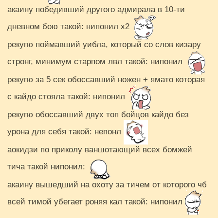
акаину победивший другого адмирала в 10-ти
дневном бою такой: нипонил х2
рекугю поймавший уибла, который со слов кизару
стронг, минимум старпом лвл такой: нипонил
рекугю за 5 сек обоссавший ножен + ямато которая
с кайдо стояла такой: нипонил
рекугю обоссавший двух топ бойцов кайдо без
урона для себя такой: непонл
аокидзи по приколу ваншотающий всех бомжей
тича такой нипонил:
акаину вышедший на охоту за тичем от которого чб
всей тимой убегает роняя кал такой: нипонил