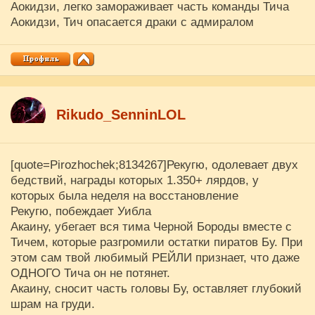
Аокидзи, легко замораживает часть команды Тича
Аокидзи, Тич опасается драки с адмиралом
Rikudo_SenninLOL
[quote=Pirozhochek;8134267]Рекугю, одолевает двух
бедствий, награды которых 1.350+ лярдов, у
которых была неделя на восстановление
Рекугю, побеждает Уибла
Акаину, убегает вся тима Черной Бороды вместе с
Тичем, которые разгромили остатки пиратов Бу. При
этом сам твой любимый РЕЙЛИ признает, что даже
ОДНОГО Тича он не потянет.
Акаину, сносит часть головы Бу, оставляет глубокий
шрам на груди.