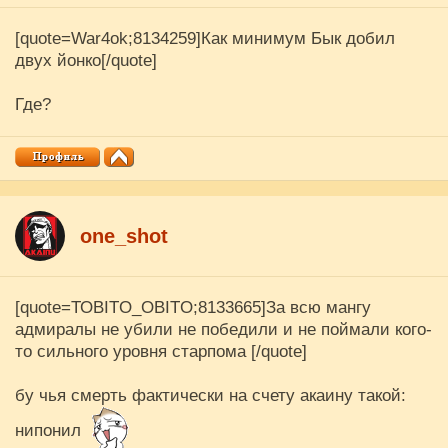
[quote=War4ok;8134259]Как минимум Бык добил
двух йонко[/quote]
Где?
one_shot
[quote=ТОBITO_OBITO;8133665]За всю мангу
адмиралы не убили не победили и не поймали кого-
то сильного уровня старпома [/quote]
бу чья смерть фактически на счету акаину такой:
нипонил