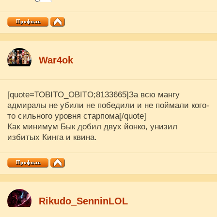
War4ok
[quote=ТОBITO_OBITO;8133665]За всю мангу
адмиралы не убили не победили и не поймали кого-
то сильного уровня старпома[/quote]
Как минимум Бык добил двух йонко, унизил
избитых Кинга и квина.
Rikudo_SenninLOL