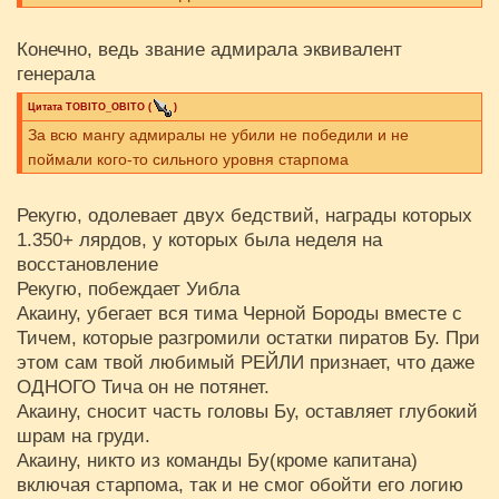
Конечно, ведь звание адмирала эквивалент
генерала
Цитата
ТОBITO_OBITO
(
)
За всю мангу адмиралы не убили не победили и не
поймали кого-то сильного уровня старпома
Рекугю, одолевает двух бедствий, награды которых
1.350+ лярдов, у которых была неделя на
восстановление
Рекугю, побеждает Уибла
Акаину, убегает вся тима Черной Бороды вместе с
Тичем, которые разгромили остатки пиратов Бу. При
этом сам твой любимый РЕЙЛИ признает, что даже
ОДНОГО Тича он не потянет.
Акаину, сносит часть головы Бу, оставляет глубокий
шрам на груди.
Акаину, никто из команды Бу(кроме капитана)
включая старпома, так и не смог обойти его логию