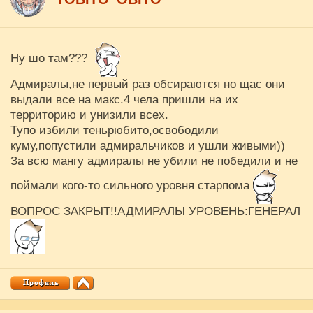
Ну шо там???
Адмиралы,не первый раз обсираются но щас они
выдали все на макс.4 чела пришли на их
территорию и унизили всех.
Тупо избили теньрюбито,освободили
куму,попустили адмиральчиков и ушли живыми))
За всю мангу адмиралы не убили не победили и не
поймали кого-то сильного уровня старпома
ВОПРОС ЗАКРЫТ!!АДМИРАЛЫ УРОВЕНЬ:ГЕНЕРАЛ