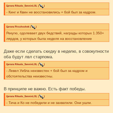
Цитата
Rikudo_SenninLOL
(
)
- Кинг и Квин не восстановились + бой был за кадром.
Цитата
Pirozhochek
(
)
Рекугю, одолевает двух бедствий, награды которых 1.350+
лярдов, у которых была неделя на восстановление
Даже если сделать скидку в неделю, в совокупности
оба будут лвл старпома.
Цитата
Rikudo_SenninLOL
(
)
- Левел Уибла неизвестен + бой был за кадром и
обстоятельства неизвестны.
В принципе не важно. Есть факт победы.
Цитата
Rikudo_SenninLOL
(
)
- Тича и Ко не победили и не захватили. Они ушли.