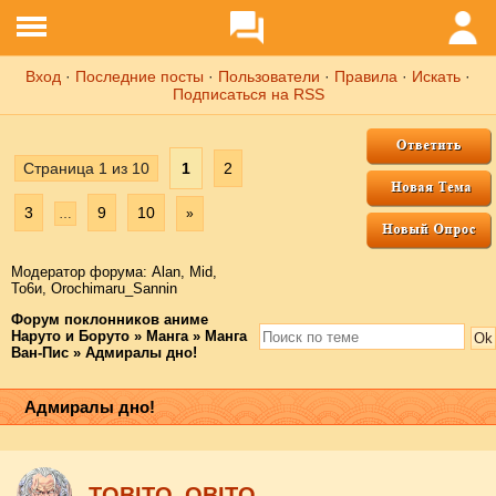
Вход
·
Последние посты
·
Пользователи
·
Правила
·
Искать
·
Подписаться на RSS
Страница
1
из
10
1
2
3
9
10
…
»
Модератор форума:
Аlаn
,
Mid
,
То6и
,
Orochimaru_Sannin
Форум поклонников аниме
Наруто и Боруто
»
Манга
»
Манга
Ван-Пис
»
Адмиралы дно!
Адмиралы дно!
ТОBITO_OBITO