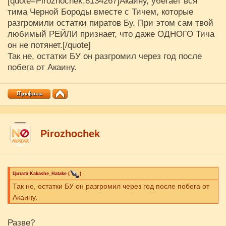
[quote=Pirozhochek;8134267]Акаину, убегает вся
тима Черной Бороды вместе с Тичем, которые
разгромили остатки пиратов Бу. При этом сам твой
любимый РЕЙЛИ признает, что даже ОДНОГО Тича
он не потянет.[/quote]
Так не, остатки БУ он разгромил через год после
побега от Акаину.
Pirozhochek
Цитата
Kakashe_Hatake
(
)
Так не, остатки БУ он разгромил через год после побега от
Акаину.
Разве?