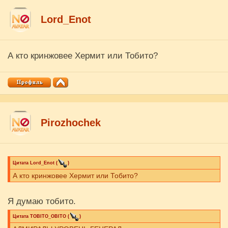
Lord_Enot
А кто кринжовее Хермит или Тобито?
Pirozhochek
Цитата
Lord_Enot
(
)
А кто кринжовее Хермит или Тобито?
Я думаю тобито.
Цитата
ТОBITO_OBITO
(
)