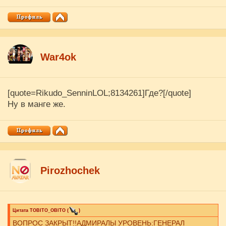
War4ok
[quote=Rikudo_SenninLOL;8134261]Где?[/quote]
Ну в манге же.
Pirozhochek
Цитата
ТОBITO_OBITO
(
)
ВОПРОС ЗАКРЫТ!!АДМИРАЛЫ УРОВЕНЬ:ГЕНЕРАЛ