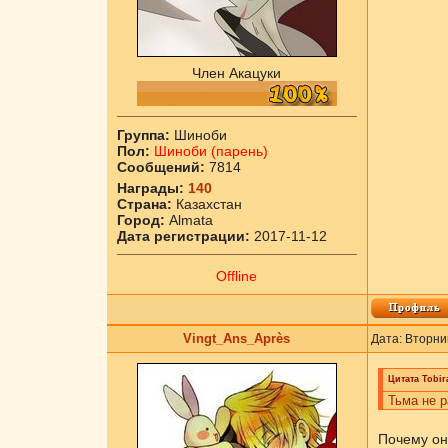
Член Акацуки
Группа:
Шиноби
Пол:
Шиноби (парень)
Сообщений:
7814
Награды:
140
Страна:
Казахстан
Город:
Almata
Дата регистрации:
2017-11-12
Offline
Vingt_Ans_Après
Дата: Вторни
Цитата
Tobi
Тьма не р
Почему он