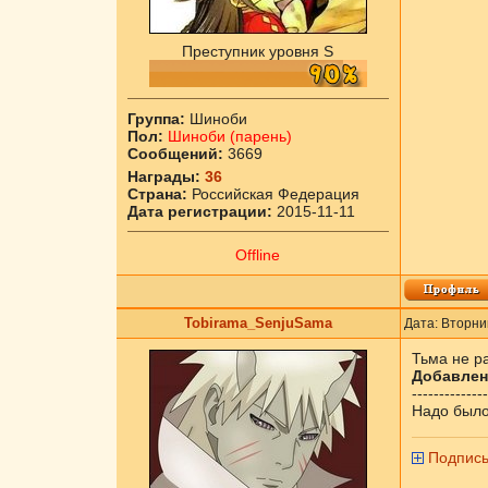
Преступник уровня S
Группа:
Шиноби
Пол:
Шиноби (парень)
Сообщений:
3669
Награды:
36
Страна:
Российская Федерация
Дата регистрации:
2015-11-11
Offline
Tobirama_SenjuSama
Дата: Вторни
Тьма не р
Добавлен
--------------
Надо было
Подпись