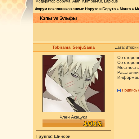
Аlаn
Krimbel-Ko
Lapidus
Модератор форума:
,
,
Форум поклонников аниме Наруто и Боруто
»
Манга
»
М
Кэпы vs Эльфы
Tobirama_SenjuSama
Дата: Вторни
Со сторон
Со сторон
Местность
Расстояни
Информац
Подпись 
Член Акацуки
Группа:
Шиноби