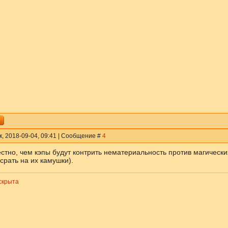
к, 2018-09-04, 09:41 | Сообщение #
4
естно, чем кэпы будут контрить нематериальность против магически
срать на их камушки).
скрыта