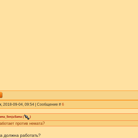
к, 2018-09-04, 09:54 | Сообщение #
6
rama_SenjuSama
(
)
аботает против немата?
а должна работать?