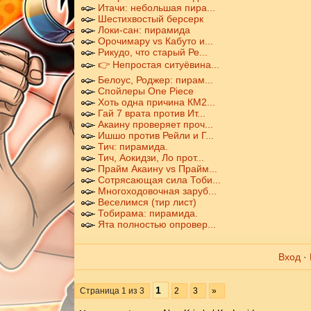
Итачи: небольшая пира...
Шестихвостый берсерк
Локи-сан: пирамида
Орочимару vs Кабуто и...
Рикудо, что старый Ре...
👉 Непростая ситуёвина...
Белоус, Роджер: пирам...
Спойлеры One Piece
Хоть одна причина КМ2...
Гай 7 врата против Ит...
Акаину проверяет проч...
Ишшо против Рейли и Г...
Тич: пирамида.
Тич, Аокидзи, Ло прот...
Прайм Акаину vs Прайм...
Сотрясающая сила Тоби...
Многоходовочная заруб...
Веселимся (тир лист)
Тобирама: пирамида.
Ята полностью опровер...
Вход
·
1
Страница
1
из
3
2
3
»