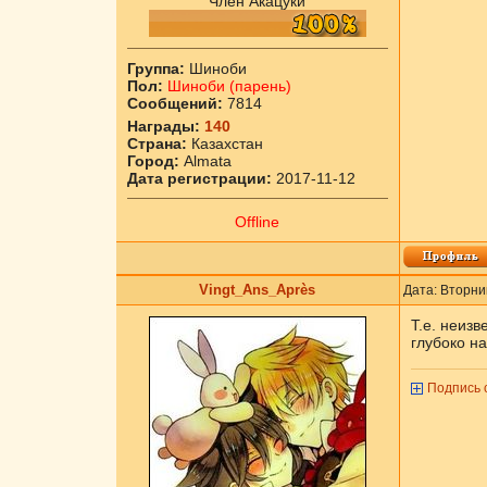
Член Акацуки
Группа:
Шиноби
Пол:
Шиноби (парень)
Сообщений:
7814
Награды:
140
Страна:
Казахстан
Город:
Almata
Дата регистрации:
2017-11-12
Offline
Vingt_Ans_Après
Дата: Вторни
Т.е. неизв
глубоко на
Подпись 