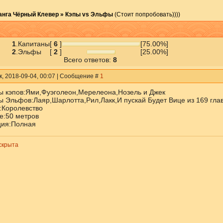
анга Чёрный Клевер
»
Кэпы vs Эльфы
(Стоит попробовать))))
1
.
Капитаны
[
6
]
[75.00%]
2
.
Эльфы
[
2
]
[25.00%]
Всего ответов:
8
к, 2018-09-04, 00:07 | Сообщение #
1
ы кэпов:Ями,Фуэголеон,Мерелеона,Нозель и Джек
ы Эльфов:Лаяр,Шарлотта,Рил,Лакк,И пускай Будет Вице из 169 гла
:Королевство
е:50 метров
ия:Полная
скрыта