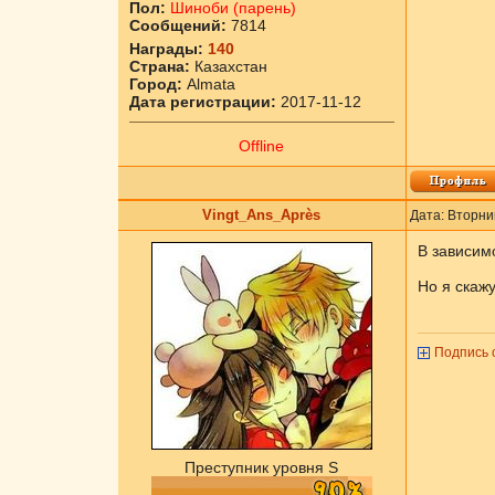
Пол:
Шиноби (парень)
Сообщений:
7814
Награды:
140
Страна:
Казахстан
Город:
Almata
Дата регистрации:
2017-11-12
Offline
Vingt_Ans_Après
Дата: Вторни
В зависимо
Но я скажу
Подпись 
Преступник уровня S