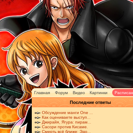
Главная
Форум
Видео
Картинки
Расписа
Последние ответы
Обсуждение манги One ...
Как оцениваете выступ...
Джирайя, Ягура: пирам...
Сасори против Кисаме.
Смерть всё ближе: Эдо...