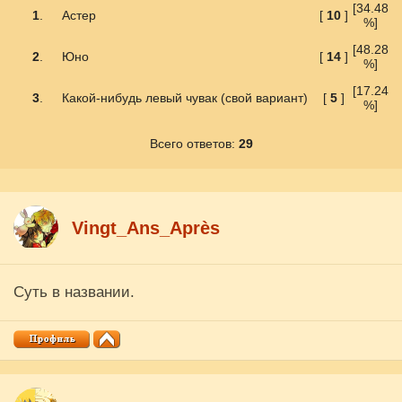
[34.48
1
.
Астер
[
10
]
%]
[48.28
2
.
Юно
[
14
]
%]
[17.24
3
.
Какой-нибудь левый чувак (свой вариант)
[
5
]
%]
Всего ответов:
29
Vingt_Ans_Après
Суть в названии.