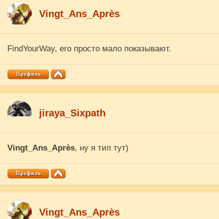
Vingt_Ans_Après
FindYourWay, его просто мало показывают.
jiraya_Sixpath
Vingt_Ans_Après
, ну я тип тут)
Vingt_Ans_Après