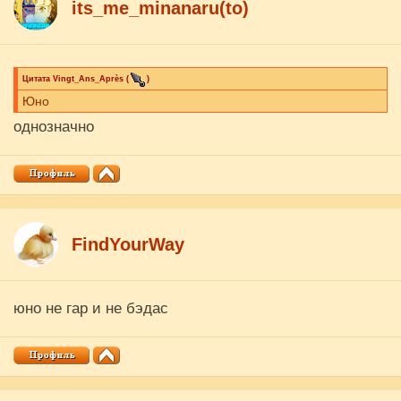
its_me_minanaru(to)
Цитата
Vingt_Ans_Après
(
)
Юно
однозначно
FindYourWay
юно не гар и не бэдас