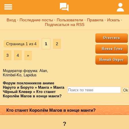
Вход
·
Последние посты
·
Пользователи
·
Правила
·
Искать
·
Подписаться на RSS
Страница
1
из
4
1
2
3
4
»
Модератор форума:
Аlаn
,
Krimbel-Ko
,
Lapidus
Форум поклонников аниме
Наруто и Боруто
»
Манга
»
Манга
Чёрный Клевер
»
Кто станет
Королём Магов в конце манги?
Кто станет Королём Магов в конце манги?
?