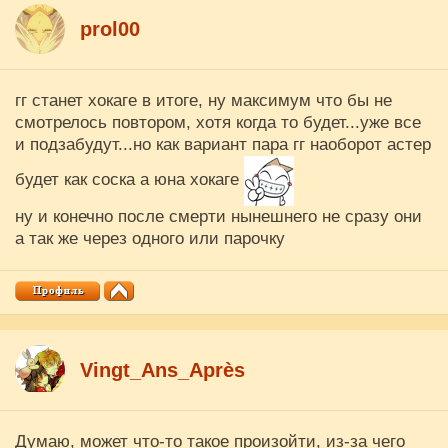
prol00
гг станет хокаге в итоге, ну максимум что бы не
смотрелось повтором, хотя когда то будет...уже все
и подзабудут...но как вариант пара гг наоборот астер
будет как соска а юна хокаге
ну и конечно после смерти нынешнего не сразу они
а так же через одного или парочку
Vingt_Ans_Après
Думаю, может что-то такое произойти, из-за чего