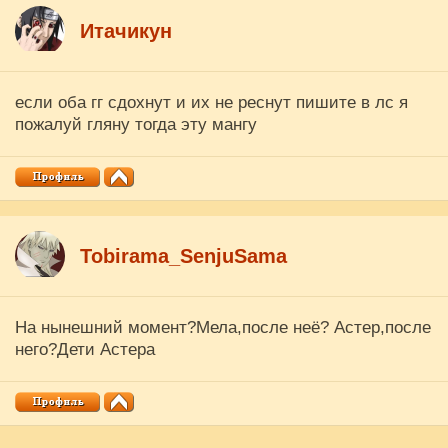
Итачикун
если оба гг сдохнут и их не реснут пишите в лс я
пожалуй гляну тогда эту мангу
Tobirama_SenjuSama
На нынешний момент?Мела,после неё? Астер,после
него?Дети Астера