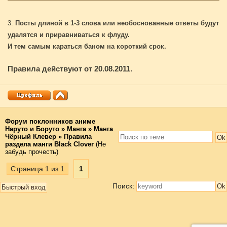
3.
Посты длиной в 1-3 слова или необоснованные ответы будут
удалятся и приравниваться к флуду.
И тем самым караться баном на короткий срок.
Правила действуют от 20.08.2011.
Форум поклонников аниме
Наруто и Боруто
»
Манга
»
Манга
Чёрный Клевер
»
Правила
раздела манги Black Clover
(Не
забудь прочесть)
Страница
1
из
1
1
Поиск: