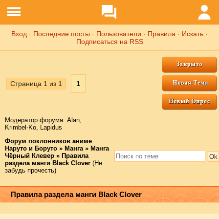
Вход
·
Последние посты
·
Пользователи
·
Правила
·
Искать
·
Подписаться на RSS
Страница
1
из
1
1
Модератор форума:
Аlаn
,
Krimbel-Ko
,
Lapidus
Форум поклонников аниме
Наруто и Боруто
»
Манга
»
Манга
Чёрный Клевер
»
Правила
раздела манги Black Clover
(Не
забудь прочесть)
Правила раздела манги Black Clover