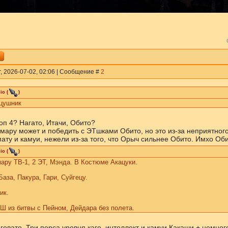
г, 2026-07-02, 02:06 | Сообщение #
2
io
(
)
ацушник
оп 4? Нагато, Итачи, Обито?
мару может и победить с ЭТшками Обито, но это из-за неприятног
ату и камуи, нежели из-за того, что Орыч сильнее Обито. Имхо Оби
io
(
)
ару ТВ-1, 2 ЭТ, Мэнда. В Костюме Акацуки.
аза, Пакура, Гари, Суйгецу.
ик.
Ш из битвы с Пейном, Дейдара без полета.
говато. Три перса уровня каге, интеллект и камуи Какаши + немног