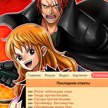
Главная
Форум
Видео
Картинки
Расписа
Последние ответы
Итачи: небольшая пира...
Тендо против Кисаме, ...
Сасори против Кисаме.
Орочимару: Бессмертны...
Обсуждение манги One ...