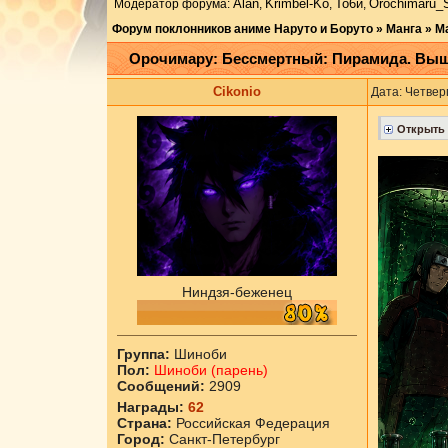
Аlаn
Krimbel-Ko
То6и
Orochimaru_
Модератор форума:
,
,
,
Форум поклонников аниме Наруто и Боруто
»
Манга
»
М
Орочимару: Бессмертный: Пирамида. Выш
Cikоnio
Дата: Четвер
Ниндзя-беженец
Группа:
Шиноби
Пол:
Шиноби (парень)
Сообщений:
2909
Награды:
62
Страна:
Российская Федерация
Город:
Санкт-Петербург