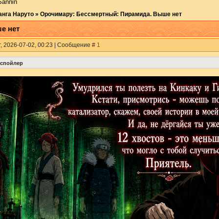
Sannin
анга Наруто
»
Орочимару: Бессмертный: Пирамида. Выше нет
е нет
г, 2026-07-02, 00:23 | Сообщение #
1