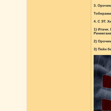
3. Орочим
Тобирама,
4. С ЭТ. 
1) Итачи.
Риннегана
2) Орочим
3) Пейн б