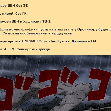
ару ВВН без ЭТ.
 живой, без ГК
Хирузен ВВН и Хаширама ТВ-1.
 Если можно фанфик - пусть на этом этапе у Орочимару будет
. Со всеми особенностями и кулдаунами.
ару против 1РН 1МШ Обито без Гунбая, Джинчей и ГМ.
ез ЧТ. ГМ. Сенсорский дождь