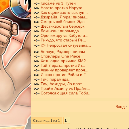
Кисаме vs 3 Путей
Нагато против Наруто,...
Как оцениваете выступ...
Джирайя, Ягура: пирам...
Смерть всё ближе: Эдо...
Шестихвостый берсерк
Локи-сан: пирамида
Орочимару vs Кабуто и...
Рикудо, что старый Ре...
👉 Непростая ситуёвина...
Белоус, Роджер: пирам...
Спойлеры One Piece
Хоть одна причина КМ2...
Гай 7 врата против Ит...
Акаину проверяет проч...
Ишшо против Рейли и Г...
Тич: пирамида.
Тич, Аокидзи, Ло прот...
Прайм Акаину vs Прайм...
Сотрясающая сила Тоби...
Вход
·
1
Страница
1
из
1