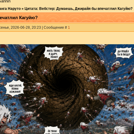
Sannin
анга Наруто
»
Цитата: Вебстер: Думаешь, Джирайя бы впечатлил Кагуйю?
печатлил Кагуйю?
сенье, 2026-06-28, 20:23 | Сообщение #
1