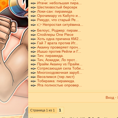
Итачи: небольшая пира...
Шестихвостый берсерк
Локи-сан: пирамида
Орочимару vs Кабуто и...
Рикудо, что старый Ре...
👉 Непростая ситуёвина...
Белоус, Роджер: пирам...
Спойлеры One Piece
Хоть одна причина КМ2...
Гай 7 врата против Ит...
Акаину проверяет проч...
Ишшо против Рейли и Г...
Тич: пирамида.
Тич, Аокидзи, Ло прот...
Прайм Акаину vs Прайм...
Сотрясающая сила Тоби...
Многоходовочная заруб...
Веселимся (тир лист)
Тобирама: пирамида.
Ята полностью опровер...
Вход
·
1
Страница
1
из
1