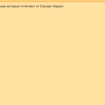
шки которые отлетают от Сасори Хируко