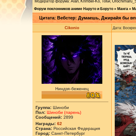
Аlаn
Krimbel-Ko
То6и
Orochimaru_
Модератор форума:
,
,
,
Форум поклонников аниме Наруто и Боруто
»
Манга
»
М
Цитата: Вебстер: Думаешь, Джирайя бы в
Cikоnio
Дата: Воскре
Ниндзя-беженец
Группа:
Шиноби
Пол:
Шиноби (парень)
Сообщений:
2899
Награды:
62
Страна:
Российская Федерация
Город:
Санкт-Петербург