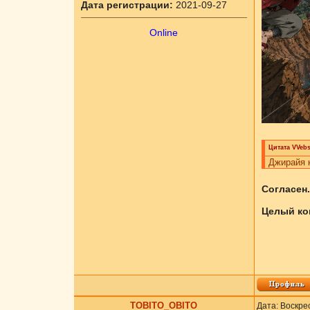
Дата регистрации:
2021-09-27
Online
Цитата
VVebs
Джирайя 
Согласен.
Целый ко
ТОBITO_OBITO
Дата: Воскре