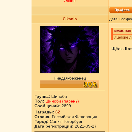
Offline
Cikоnio
Дата: Воскре
Цитата
ТОBI
Жалкие л
Щёлк. Кст
Ниндзя-беженец
Группа:
Шиноби
Пол:
Шиноби (парень)
Сообщений:
2899
Награды:
62
Страна:
Российская Федерация
Город:
Санкт-Петербург
Дата регистрации:
2021-09-27