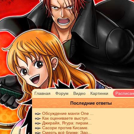
Главная
Форум
Видео
Картинки
Расписа
Последние ответы
Обсуждение манги One ...
Как оцениваете выступ...
Джирайя, Ягура: пирам...
Сасори против Кисаме.
Смерть всё ближе: Эдо...