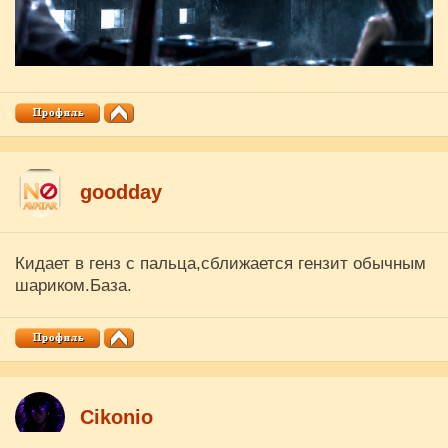
goodday
Кидает в генз с пальца,сближается гензит обычным
шариком.База.
Cikоnio