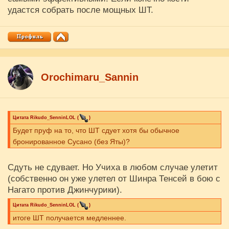
удастся собрать после мощных ШТ.
Orochimaru_Sannin
Цитата
Rikudo_SenninLOL
(
)
Будет пруф на то, что ШТ сдует хотя бы обычное
бронированное Сусано (без Яты)?
Сдуть не сдувает. Но Учиха в любом случае улетит
(собственно он уже улетел от Шинра Тенсей в бою с
Нагато против Джинчурики).
Цитата
Rikudo_SenninLOL
(
)
итоге ШТ получается медленнее.