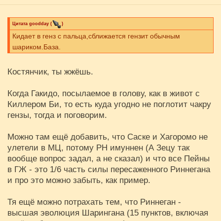
Цитата
goodday
(
)
Кидает в генз с пальца,сближается гензит обычным
шариком.База.
Костянчик, ты жжёшь.
Когда Гакидо, посылаемое в голову, как в живот с
Киллером Би, то есть куда угодно не поглотит чакру
гензы, тогда и поговорим.
Можно там ещё добавить, что Саске и Хагоромо не
улетели в МЦ, потому РН имуннен (А Зецу так
вообще вопрос задал, а не сказал) и что все Пейны
в ГЖ - это 1/6 часть силы пересаженного Риннегана
и про это можно забыть, как пример.
Тя ещё можно потрахать тем, что Риннеган -
высшая эволюция Шарингана (15 пунктов, включая