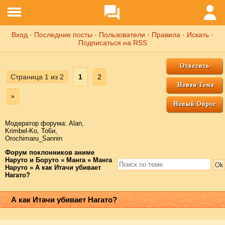
Вход
·
Последние посты
·
Пользователи
·
Правила
·
Искать
·
Подписаться на RSS
Страница
1
из
2
1
2
»
Модератор форума:
Аlаn
,
Krimbel-Ko
,
То6и
,
Orochimaru_Sannin
Форум поклонников аниме
Наруто и Боруто
»
Манга
»
Манга
Наруто
»
А как Итачи убивает
Нагато?
А как Итачи убивает Нагато?