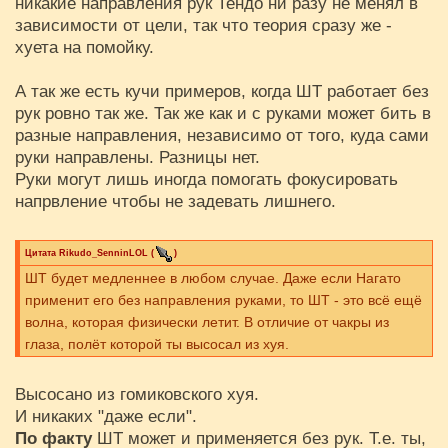
никакие направления рук Тендо ни разу не менял в
зависимости от цели, так что теория сразу же -
хуета на помойку.
А так же есть кучи примеров, когда ШТ работает без
рук ровно так же. Так же как и с руками может бить в
разные направления, независимо от того, куда сами
руки направлены. Разницы нет.
Руки могут лишь иногда помогать фокусировать
напрвление чтобы не задевать лишнего.
Цитата
Rikudo_SenninLOL
(
)
ШТ будет медленнее в любом случае. Даже если Нагато
применит его без направления руками, то ШТ - это всё ещё
волна, которая физически летит. В отличие от чакры из
глаза, полёт которой ты высосал из хуя.
Высосано из гомиковского хуя.
И никаких "даже если".
По факту
ШТ может и применяется без рук. Т.е. ты,