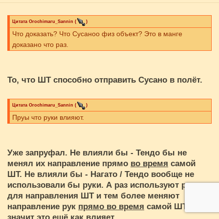
Цитата
Orochimaru_Sannin
(
)
Что доказать? Что Сусаноо физ объект? Это в манге
доказано что раз.
То, что ШТ способно отправить Сусано в полёт.
Цитата
Orochimaru_Sannin
(
)
Пруы что руки влияют.
Уже запруфал. Не влияли бы - Тендо бы не
менял их направление прямо
во время
самой
ШТ. Не влияли бы - Нагато / Тендо вообще не
использовали бы руки. А раз используют руки
для направления ШТ и тем более меняют
направление рук
прямо во время
самой ШТ,
значит это ещё как влияет.