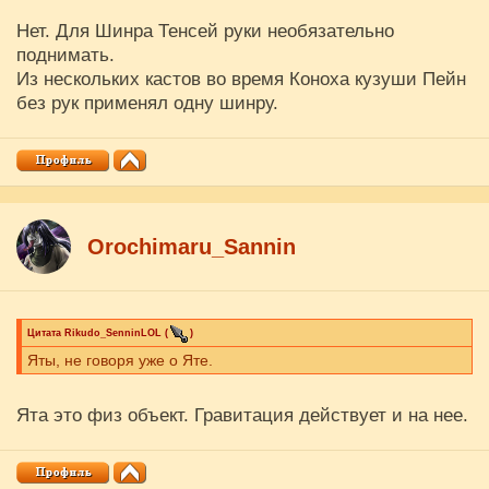
Нет. Для Шинра Тенсей руки необязательно
поднимать.
Из нескольких кастов во время Коноха кузуши Пейн
без рук применял одну шинру.
Orochimaru_Sannin
Цитата
Rikudo_SenninLOL
(
)
Яты, не говоря уже о Яте.
Ята это физ объект. Гравитация действует и на нее.