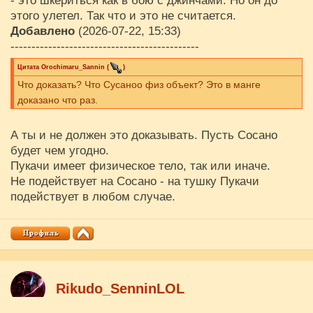
- это шкериться как в бою с джинчами. Но он до
этого улетел. Так что и это не считается.
Добавлено
(2026-07-22, 15:33)
---------------------------------------------
Цитата
Orochimaru_Sannin
(
)
Что доказать? Что Сусаноо физ объект? Это в манге
доказано что раз.
А ты и не должен это доказывать. Пусть Сосано
будет чем угодно.
Пукачи имеет физическое тело, так или иначе.
Не подействует на Сосано - на тушку Пукачи
подействует в любом случае.
Rikudo_SenninLOL