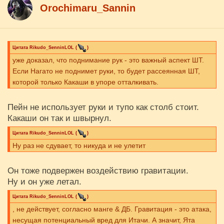
Orochimaru_Sannin
Цитата
Rikudo_SenninLOL
(
)
уже доказал, что поднимание рук - это важный аспект ШТ.
Если Нагато не поднимет руки, то будет рассеянная ШТ,
которой только Какаши в упоре отталкивать.
Пейн не использует руки и тупо как столб стоит.
Какаши он так и швырнул.
Цитата
Rikudo_SenninLOL
(
)
Ну раз не сдувает, то никуда и не улетит
Он тоже подвержен воздействию гравитации.
Ну и он уже летал.
Цитата
Rikudo_SenninLOL
(
)
, не действует, согласно манге & ДБ. Гравитация - это атака,
несущая потенциальный вред для Итачи. А значит, Ята