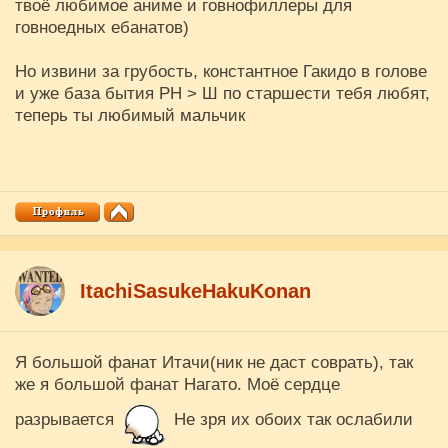
твоё любимое аниме и говнофиллеры для
говноедных ебанатов)
Но извини за грубость, константное Гакидо в голове
и уже база бытия РН > Ш по старшести тебя любят,
теперь ты любимый мальчик
ItachiSasukeHakuKonan
Я большой фанат Итачи(ник не даст соврать), так
же я большой фанат Нагато. Моё сердце
разрывается
Не зря их обоих так ослабили