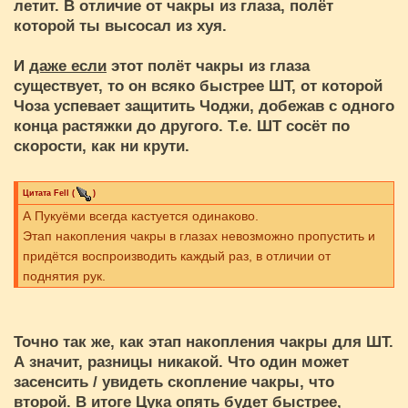
летит. В отличие от чакры из глаза, полёт
которой ты высосал из хуя.
И
даже если
этот полёт чакры из глаза
существует, то он всяко быстрее ШТ, от которой
Чоза успевает защитить Чоджи, добежав с одного
конца растяжки до другого. Т.е. ШТ сосёт по
скорости, как ни крути.
Цитата
Fell
(
)
А Пукуёми всегда кастуется одинаково.
Этап накопления чакры в глазах невозможно пропустить и
придётся воспроизводить каждый раз, в отличии от
поднятия рук.
Точно так же, как этап накопления чакры для ШТ.
А значит, разницы никакой. Что один может
засенсить / увидеть скопление чакры, что
второй. В итоге Цука опять будет быстрее,