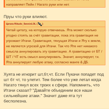
направляет Пейн / Нагато руки или нет.
Пруы что руки влияют.
Цитата
Rikudo_SenninLOL
(
)
Читай цитату, на которую отвечаешь. Ята может сколько
угодно стоять за счёт гравитации, пока эта гравитация не
угрожает Итачи. Гравитация, тянущая Итачи и Яту к земле,
не является угрозой для Итачи. Так что Яте нет никакого
смысла аннулировать эту гравитацию. А гравитацию от БТ /
ШТ / ЧТ есть смысл аннулировать. Значит, аннулирует, т.к.
Ята аннулирует любую атаку, согласно манге & ДБ.
Хуята не игнорит шт,бт,чт. Если Пукачи попадет под
шт бт чт, то улетит. Тем более что уже летал когда
Нагато тянул всех троих к сфере. Напомнить, что
Итачи сказал? "Давайте объединим все наши
сильнейшие атаки." Значит даже ята тут
бесполезна.