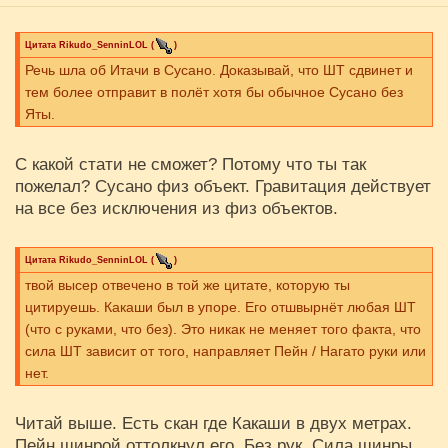
Цитата
Rikudo_SenninLOL
(
)
Речь шла об Итачи в Сусано. Доказывай, что ШТ сдвинет и
тем более отправит в полёт хотя бы обычное Сусано без
Яты.
С какой стати не сможет? Потому что ты так
пожелал? Сусано физ объект. Гравитация действует
на все без исключения из физ объектов.
Цитата
Rikudo_SenninLOL
(
)
твой высер отвечено в той же цитате, которую ты
цитируешь. Какаши был в упоре. Его отшвырнёт любая ШТ
(что с руками, что без). Это никак не меняет того факта, что
сила ШТ зависит от того, направляет Пейн / Нагато руки или
нет.
Читай выше. Есть скан где Какаши в двух метрах.
Пейн шинрой оттолкнул его. Без рук. Сила шинры