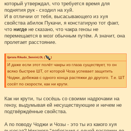
который утверждал, что требуется время для
поднятия рук - сходил на хуй.
И в отличии от тебя, высасывающего из хуя
свойства абилок Пукачи, я констатирую тот факт,
что
нигде
не сказано, что чакра гензы не
перемещается в мозг обычным путём. А значит, она
пролетает расстояние.
Цитата
Rikudo_SenninLOL
(
)
И даже если этот полёт чакры из глаза существует, то он
всяко быстрее ШТ, от которой Чоза успевает защитить
Чоджи, добежав с одного конца растяжки до другого. Т.е. ШТ
сосёт по скорости, как ни крути.
Как ни крути, ты сосёшь со своими надрочами на
гензу, выдумывая ей несуществующие и ничем не
подтвёрждённые свойства.
А по поводу Чоджи и Чозы - это ты из какого хуя
высосал? Никакого "дебегания с одной растяжки до