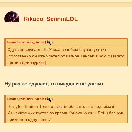
Rikudo_SenninLOL
Цитата
Orochimaru_Sannin
(
)
Сдуть не сдувает. Но Учиха в любом случае улетит
(собственно он уже улетел от Шинра Тенсей в бою с Нагато
против Джинчурики).
Ну раз не сдувает, то никуда и не улетит.
Цитата
Orochimaru_Sannin
(
)
Нет. Для Шинра Тенсей руки необязательно поднимать.
Из нескольких кастов во время Коноха кузуши Пейн без рук
применял одну шинру.