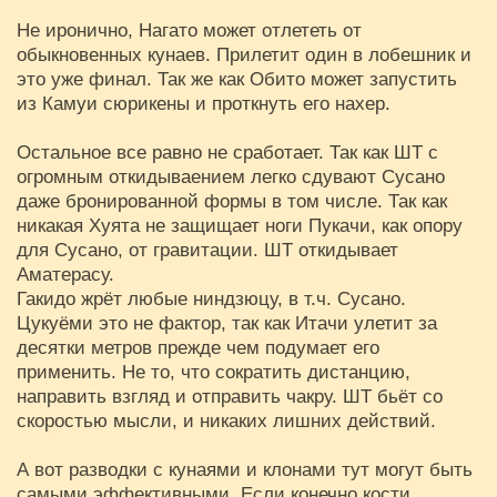
Не иронично, Нагато может отлететь от
обыкновенных кунаев. Прилетит один в лобешник и
это уже финал. Так же как Обито может запустить
из Камуи сюрикены и проткнуть его нахер.
Остальное все равно не сработает. Так как ШТ с
огромным откидываением легко сдувают Сусано
даже бронированной формы в том числе. Так как
никакая Хуята не защищает ноги Пукачи, как опору
для Сусано, от гравитации. ШТ откидывает
Аматерасу.
Гакидо жрёт любые ниндзюцу, в т.ч. Сусано.
Цукуёми это не фактор, так как Итачи улетит за
десятки метров прежде чем подумает его
применить. Не то, что сократить дистанцию,
направить взгляд и отправить чакру. ШТ бьёт со
скоростью мысли, и никаких лишних действий.
А вот разводки с кунаями и клонами тут могут быть
самыми эффективными. Если конечно кости