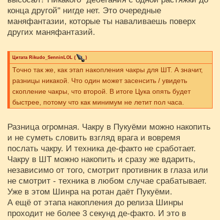
конца другой" нигде нет. Это очередные
маняфантазии, которые ты наваливаешь поверх
других маняфантазий.
Цитата
Rikudo_SenninLOL
(
)
Точно так же, как этап накопления чакры для ШТ. А значит,
разницы никакой. Что один может засенсить / увидеть
скопление чакры, что второй. В итоге Цука опять будет
быстрее, потому что как минимум не летит пол часа.
Разница огромная. Чакру в Пукуёми можно накопить
и не суметь словить взгляд врага и вовремя
послать чакру. И техника де-факто не сработает.
Чакру в ШТ можно накопить и сразу же вдарить,
независимо от того, смотрит противник в глаза или
не смотрит - техника в любом случае срабатывает.
Уже в этом Шинра на ротан даёт Пукуёми.
А ещё от этапа накопления до релиза Шинры
проходит не более 3 секунд де-факто. И это в