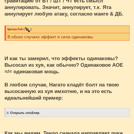
гравитацию от БТ / ШТ / ЧТ есть смысл
аннулировать. Значит, аннулирует, т.к. Ята
аннулирует любую атаку, согласно манге & ДБ.
Цитата
Fell
(
)
В обоих случаях эффект и сила одинаковы.
И как ты замерил, что эффекты одинаковы?
Высосал из хуя, как обычно? Одинаковое АОЕ
=/= одинаковая мощь.
В любом случае, Нагато кладёт болт на твою
высосанную из хуя имхотню, и на это есть
идеальнейший пример:
Как мы видим, Тендо сначала направляет руки