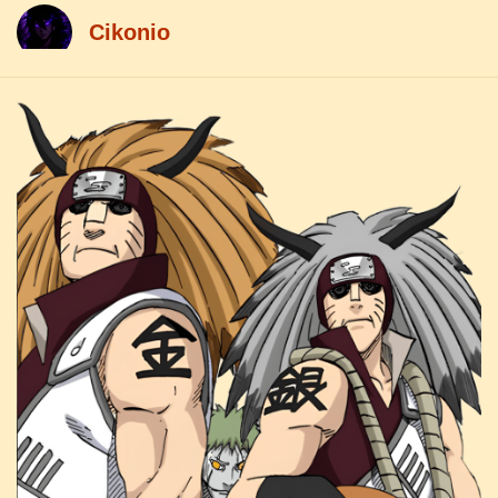
Cikоnio