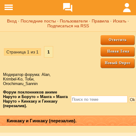
Вход
·
Последние посты
·
Пользователи
·
Правила
·
Искать
·
Подписаться на RSS
Страница
1
из
1
1
Модератор форума:
Аlаn
,
Krimbel-Ko
,
То6и
,
Orochimaru_Sannin
Форум поклонников аниме
Наруто и Боруто
»
Манга
»
Манга
Наруто
»
Кинкаку и Гинкаку
(перезалив).
Кинкаку и Гинкаку (перезалив).