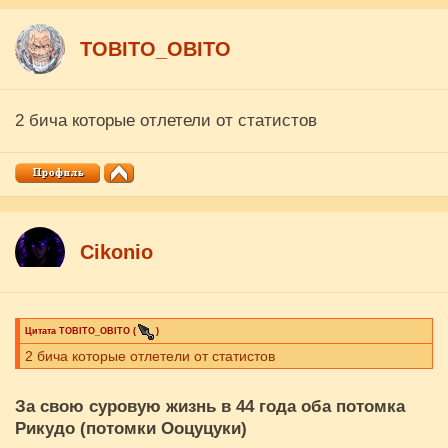
ТОBITO_OBITO
2 бича которые отлетели от статистов
Cikоnio
Цитата
ТОBITO_OBITO
(
)
2 бича которые отлетели от статистов
За свою суровую жизнь в 44 года оба потомка
Рикудо (потомки Ооцуцуки)