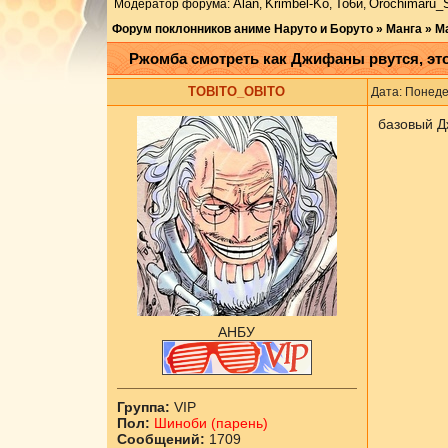
Аlаn
Krimbel-Ko
То6и
Orochimaru_
Модератор форума:
,
,
,
Форум поклонников аниме Наруто и Боруто
»
Манга
»
М
Ржомба смотреть как Джифаны рвутся, эт
ТОBITO_OBITO
Дата: Понеде
базовый Д
АНБУ
Группа:
VIP
Пол:
Шиноби (парень)
Сообщений:
1709