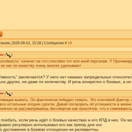
льник, 2026-06-01, 15:28 | Сообщение #
19
ter
(
)
особность" означет на что способен тот или иной персонаж. У Орочима
 из них по качеству очень многих уделывают
 "явность" заключается? У него нет никаких запредельных относите
но других, ни даже по количеству. И речь конкретно о боевых, а не
ter
(
)
тивация выжить. Он фактически победил смерть. Это ключевой фактор, 
все остальные злодеи сдохли. Давай поговорить об успешности в жизни.
онечно не рассматриваешь бессмертие как проклятие, что я сомневаюсь
 поебать, если речь идёт о боевых качествах и его КПД в них. Он м
равно регулярно использовал его как тряпку для ног.
его достижения в боевом отношении не релевантны.