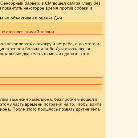
 Сенсорный барьер, в СМ вошел сам за главу без
 покайтить некоторое время против собаки и
Ты не объективен в оценке Джи
 не старался этими 3 телами.
ал накапливать сенчакру и ястреба, а до этого и
единственная большая жаба Джи оказалась не
остальные два тела что могли сделать в это
облем засенсил хамелиона, без проблем вошел в
этому часть времени потратил на то, чтобы войти
она. После этого пришлось позвать другие тела