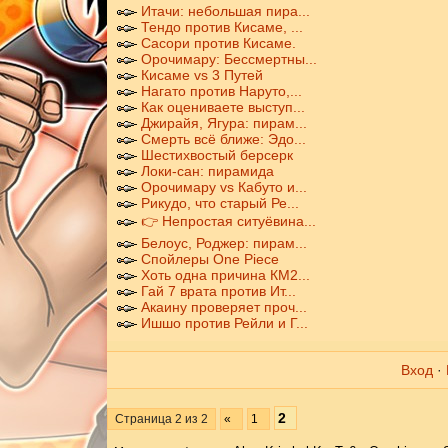
Итачи: небольшая пира...
Тендо против Кисаме, ...
Сасори против Кисаме.
Орочимару: Бессмертны...
Кисаме vs 3 Путей
Нагато против Наруто,...
Как оцениваете выступ...
Джирайя, Ягура: пирам...
Смерть всё ближе: Эдо...
Шестихвостый берсерк
Локи-сан: пирамида
Орочимару vs Кабуто и...
Рикудо, что старый Ре...
👉 Непростая ситуёвина...
Белоус, Роджер: пирам...
Спойлеры One Piece
Хоть одна причина КМ2...
Гай 7 врата против Ит...
Акаину проверяет проч...
Ишшо против Рейли и Г...
Вход
·
2
Страница
2
из
2
«
1