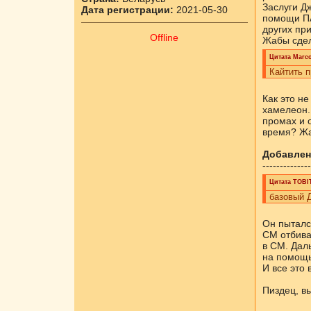
Заслуги Д
Дата регистрации:
2021-05-30
помощи ПА
других пр
Offline
Жабы сдел
Цитата
Marc
Кайтить п
Как это не
хамелеон.
промах и о
время? Жа
Добавлен
--------------
Цитата
ТОBI
базовый Д
Он пыталс
СМ отбива
в СМ. Дал
на помощь,
И все это
Пиздец, в