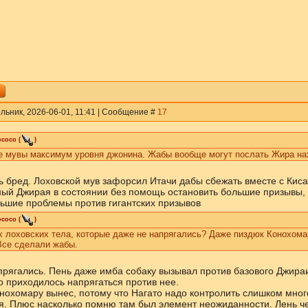
льник, 2026-06-01, 11:41 | Сообщение #
17
ococo
(
)
е мувы максимум уровня джонина. Жабы вообще могут послать Жира нахе
 бред. Лоховской мув зафорсил Итачи дабы сбежать вместе с Кисаме
ый Джирая в состоянии без помощь остановить большие призывы, 
ьшие проблемы против гигантских призывов
ococo
(
)
 лоховских тела, которые даже не напрягались? Даже пиздюк Конохома
Все сделали жабы.
апрягались. Пень даже имба собаку вызывал против базового Джираи
о приходилось напрягаться против нее.
нохомару вынес, потому что Нагато надо контролить слишком много
я. Плюс насколько помню там был элемент неожиданности. Лень чек