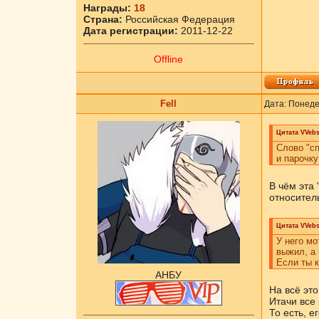
Награды:
18
Страна:
Российская Федерация
Дата регистрации:
2011-12-22
Offline
Fell
Дата: Понеде
Цитата
VVebs
Слово "сп
и парочку
В чём эта
относитель
Цитата
VVebs
У него мо
выжил, а 
Если ты к
АНБУ
На всё это
Итачи все 
То есть, 