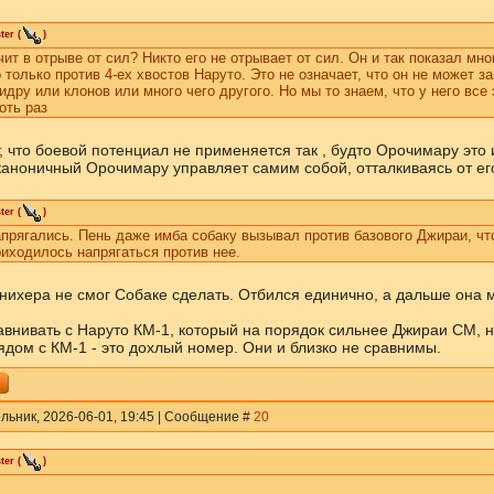
ter
(
)
чит в отрыве от сил? Никто его не отрывает от сил. Он и так показал мно
 только против 4-ех хвостов Наруто. Это не означает, что он не может з
идру или клонов или много чего другого. Но мы то знаем, что у него все 
оть раз
, что боевой потенциал не применяется так , будто Орочимару это
каноничный Орочимару управляет самим собой, отталкиваясь от его
ter
(
)
апрягались. Пень даже имба собаку вызывал против базового Джираи, чт
иходилось напрягаться против нее.
 нихера не смог Собаке сделать. Отбился единично, а дальше она 
равнивать с Наруто КМ-1, который на порядок сильнее Джираи СМ, 
ядом с КМ-1 - это дохлый номер. Они и близко не сравнимы.
льник, 2026-06-01, 19:45 | Сообщение #
20
ter
(
)