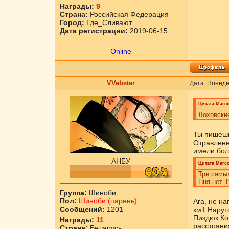
Награды:
9
Страна:
Российская Федерация
Город:
Где_Сливают
Дата регистрации:
2019-06-15
Online
VVebster
Дата: Понеде
Цитата
Marc
Лоховски
Ты пишешь
Отравленн
имели бол
АНБУ
Цитата
Marc
Три самых
Пня нет. 
Группа:
Шиноби
Пол:
Шиноби (парень)
Ага, не н
Сообщений:
1201
км1 Нарут
Пиздюк Ко
Награды:
11
расстояни
Страна:
Беларусь