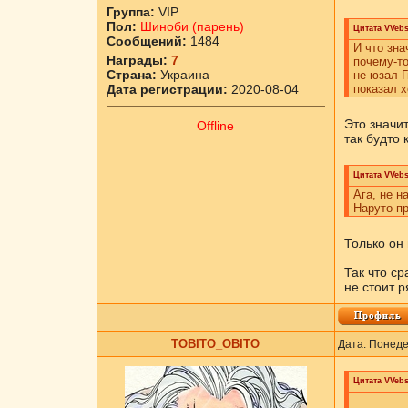
Группа:
VIP
Пол:
Шиноби (парень)
Цитата
VVebs
Сообщений:
1484
И что зна
Награды:
7
почему-то
Страна:
Украина
не юзал Г
Дата регистрации:
2020-08-04
показал х
Это значит
Offline
так будто 
Цитата
VVebs
Ага, не н
Наруто пр
Только он
Так что с
не стоит р
ТОBITO_OBITO
Дата: Понеде
Цитата
VVebs