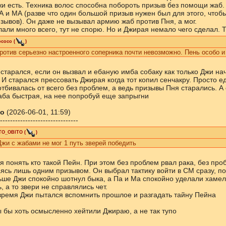
жи есть. Техника волос способна побороть призыв без помощи жаб.
 и МА (разве что один большой призыв нужен был для этого, чтобы
изывов). Он даже не вызывал армию жаб против Пня, а мог.
али много всего, тут не спорю. Но и Джирая немало чего сделал. 
ococo
(
)
ротив серьезно настроенного соперника почти невозможно. Пень особо и
 старался, если он вызвал и ебаную имба собаку как только Джи нач
 И старался прессовать Джирая когда тот копил сенчакру. Просто 
тбивалась от всего без проблем, а ведь призывы Пня старались. А 
ба быстрая, на нее попробуй еще запрыгни
о
(2026-06-01, 11:59)
-------------------------------
TO_OBITO
(
)
жи с жабами не мог 1 путь зверей победить
я понять кто такой Пейн. При этом без проблем рвал рака, без пр
ясь лишь одним призывом. Он выбрал тактику войти в СМ сразу, по
ьше Джи спокойно шотнул быка, а Па и Ма спокойно уделали хамели
 а то звери не справлялись чет.
 время Джи пытался вспомнить прошлое и разгадать тайну Пейна
ы бы хоть осмысленно хейтили Джираю, а не так тупо