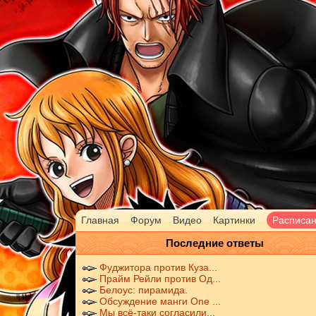
Главная
Форум
Видео
Картинки
Расписа
Последние ответы
Фуджитора против Куза...
Прайм Рейли против Од...
Белоус: пирамида.
Обсуждение манги One ...
Мы всё-таки согласили...