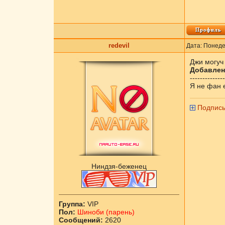
redevil
Дата: Понеде
Джи могуч
Добавлен
--------------
Я не фан 
Подпись
Ниндзя-беженец
Группа:
VIP
Пол:
Шиноби (парень)
Сообщений:
2620