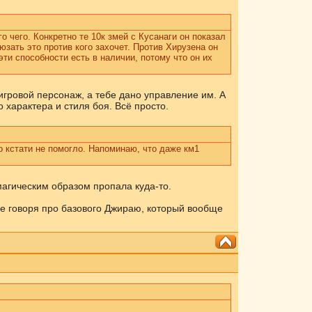
го чего. Конкретно те 10к змей с Кусанаги он показал
аюзать это против кого захочет. Против Хирузена он
эти способности есть в наличии, потому что он их
 игровой персонаж, а тебе дано управление им. А
 характера и стиля боя. Всё просто.
о кстати не помогло. Напоминаю, что даже км1
магическим образом пропала куда-то.
не говоря про базового Джираю, который вообще