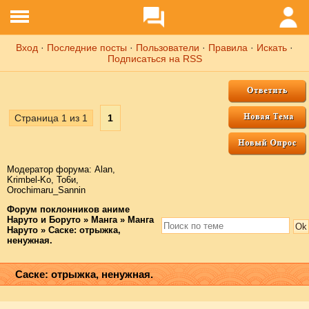
Вход
·
Последние посты
·
Пользователи
·
Правила
·
Искать
·
Подписаться на RSS
Страница
1
из
1
1
Модератор форума:
Аlаn
,
Krimbel-Ko
,
То6и
,
Orochimaru_Sannin
Форум поклонников аниме
Наруто и Боруто
»
Манга
»
Манга
Наруто
»
Саске: отрыжка,
ненужная.
Саске: отрыжка, ненужная.