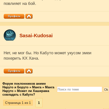
повлияет на бой.
Sasai-Kudosai
Нет, не мог бы. Но Кабуто может укусом змеи
похерить КХ Хача.
Форум поклонников аниме
Наруто и Боруто
»
Манга
»
Манга
Наруто
»
Может ли Хаширама
совладать с Кабуто?
Страница
1
из
1
1