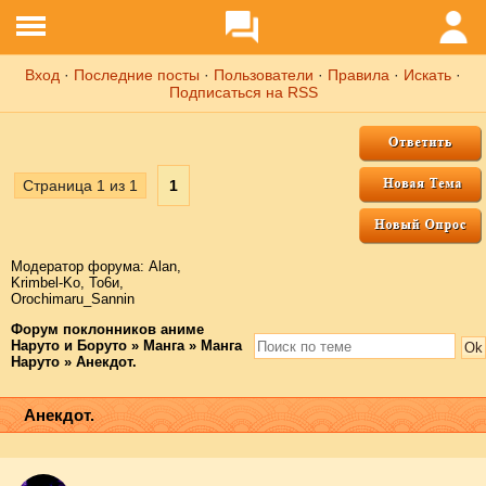
Вход
·
Последние посты
·
Пользователи
·
Правила
·
Искать
·
Подписаться на RSS
Страница
1
из
1
1
Модератор форума:
Аlаn
,
Krimbel-Ko
,
То6и
,
Orochimaru_Sannin
Форум поклонников аниме
Наруто и Боруто
»
Манга
»
Манга
Наруто
»
Анекдот.
Анекдот.