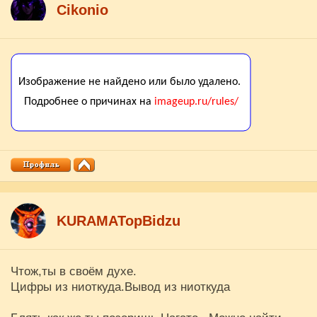
Cikоnio
KURAMATopBidzu
Чтож,ты в своём духе.
Цифры из ниоткуда.Вывод из ниоткуда