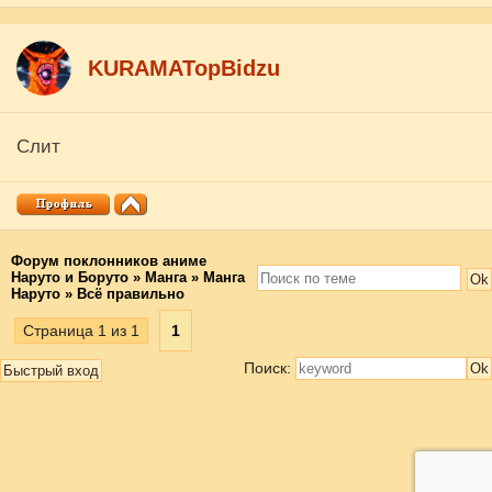
KURAMATopBidzu
Слит
Форум поклонников аниме
Наруто и Боруто
»
Манга
»
Манга
Наруто
»
Всё правильно
Страница
1
из
1
1
Поиск: