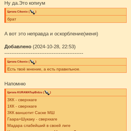
Ну да.Это копиум
Цитата
Cikоnio
(
)
брат
А вот это неправда и оскорбление(меня)
Добавлено
(2024-10-28, 22:53)
---------------------------------------------
Цитата
Cikоnio
(
)
Есть твоё мнение, а есть правильное.
Напомню
Цитата
KURAMATopBidzu
(
)
3КК - сверхкаге
1КК - сверхкаге
3КК ваншотит Саске МШ
Гаара+Шукаку - сверхкаге
Мадара слабейший в своей лиге