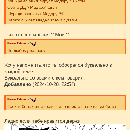
Хаширама анигилирует Мадару с Лисом
Обито ДД > Мадара\Кагуя
Шурадо ваншотит Мадару ЭТ
Нагато с 5 лет владел всеми путями.
Чьи это всё мнения ? Мои ?
Цитата
Cikоnio
(
)
По любому вопросу
Хочу напомнить,что ты обосрался буквально в
каждой теме.
Буквально со всеми с кем говорил.
Добавлено
(2024-10-28, 22:54)
---------------------------------------------
Цитата
Cikоnio
(
)
Если тебе так интересно - мне просто нравится их битва
Ладно,если тебе нравится держи