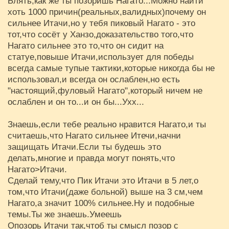
Блять,как же ты позоришь Нагато...Можно найти
хоть 1000 причин(реальных,валидных)почему он
сильнее Итачи,но у тебя пиковый Нагато - это
тот,что сосёт у Ханзо,доказательство того,что
Нагато сильнее это то,что он сидит на
статуе,повыше Итачи,использует для победы
всегда самые тупые тактики,которые никогда бы не
использовал,и всегда он ослаблен,но есть
"настоящий,фуловый Нагато",который ничем не
ослаблен и он то...и он бы...Ухх...
Знаешь,если тебе реально нравится Нагато,и ты
считаешь,что Нагато сильнее Итечи,начни
защищать Итачи.Если ты будешь это
делать,многие и правда могут понять,что
Нагато>Итачи.
Сделай тему,что Пик Итачи это Итачи в 5 лет,о
том,что Итачи(даже больной) выше на 3 см,чем
Нагато,а значит 100% сильнее.Ну и подобные
темы.Ты же знаешь.Умеешь
Опозорь Итачи так,чтоб ты смысл позор с