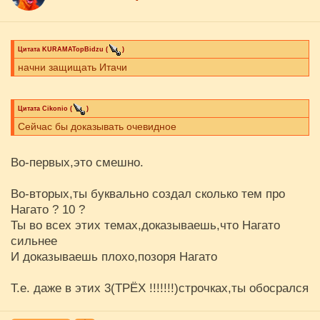
Цитата
KURAMATopBidzu
(
)
начни защищать Итачи
Цитата
Cikоnio
(
)
Сейчас бы доказывать очевидное
Во-первых,это смешно.
Во-вторых,ты буквально создал сколько тем про
Нагато ? 10 ?
Ты во всех этих темах,доказываешь,что Нагато
сильнее
И доказываешь плохо,позоря Нагато
Т.е. даже в этих 3(ТРЁХ !!!!!!!)строчках,ты обосрался