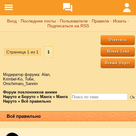
Вход
·
Последние посты
·
Пользователи
·
Правила
·
Искать
·
Подписаться на RSS
Страница
1
из
1
1
Модератор форума:
Аlаn
,
Krimbel-Ko
,
То6и
,
Orochimaru_Sannin
Форум поклонников аниме
Наруто и Боруто
»
Манга
»
Манга
Наруто
»
Всё правильно
Всё правильно