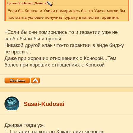
Цитата
Orochimaru_Sannin
(
)
Если бы Коноха и Учихи помирились бы, то Учихи могли бы
поставить условие получить Кураму в качестве гарантии.
+Если бы они помирились,то и гарантии уже не
особо были бы и нужны.
Никакой другой клан что-то гарантии в виде биджу
не просит...
Даже при хороших отношениях с Конохой...Тем
более при хороших отношениях с Конохой
Sasai-Kudosai
Джирая тогда уж:
1. Посадил на кресло Хокаге двух человек.