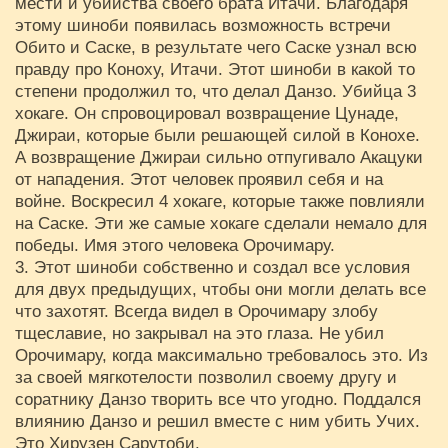
мести и убийства своего брата Итачи. Благодаря
этому шиноби появилась возможность встречи
Обито и Саске, в результате чего Саске узнал всю
правду про Коноху, Итачи. Этот шиноби в какой то
степени продолжил то, что делал Данзо. Убийца 3
хокаге. Он спровоцировал возвращение Цунаде,
Джираи, которые были решающей силой в Конохе.
А возвращение Джираи сильно отпугивало Акацуки
от нападения. Этот человек проявил себя и на
войне. Воскресил 4 хокаге, которые также повлияли
на Саске. Эти же самые хокаге сделали немало для
победы. Имя этого человека Орочимару.
3. Этот шиноби собственно и создал все условия
для двух предыдущих, чтобы они могли делать все
что захотят. Всегда видел в Орочимару злобу
тщеславие, но закрывал на это глаза. Не убил
Орочимару, когда максимально требовалось это. Из
за своей мягкотелости позволил своему другу и
соратнику Данзо творить все что угодно. Поддался
влиянию Данзо и решил вместе с ним убить Учих.
Это Хирузен Сарутоби.