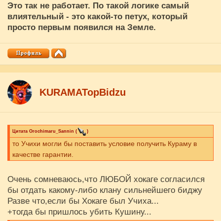
Это так не работает. По такой логике самый
влиятельный - это какой-то петух, который
просто первым появился на Земле.
KURAMATopBidzu
Цитата
Orochimaru_Sannin
(
)
то Учихи могли бы поставить условие получить Кураму в
качестве гарантии.
Очень сомневаюсь,что ЛЮБОЙ хокаге согласился
бы отдать какому-либо клану сильнейшего биджу
Разве что,если бы Хокаге был Учиха...
+тогда бы пришлось убить Кушину...