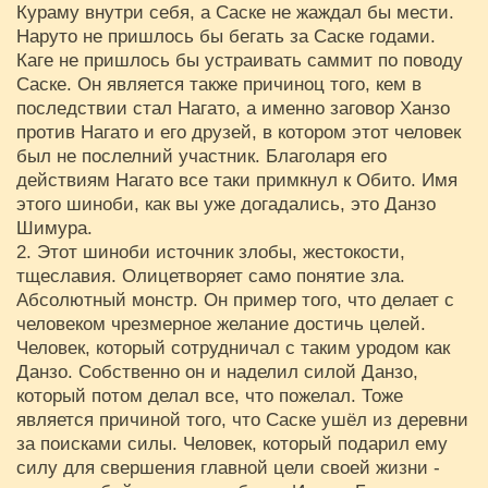
Кураму внутри себя, а Саске не жаждал бы мести.
Наруто не пришлось бы бегать за Саске годами.
Каге не пришлось бы устраивать саммит по поводу
Саске. Он является также причиноц того, кем в
последствии стал Нагато, а именно заговор Ханзо
против Нагато и его друзей, в котором этот человек
был не послелний участник. Благоларя его
действиям Нагато все таки примкнул к Обито. Имя
этого шиноби, как вы уже догадались, это Данзо
Шимура.
2. Этот шиноби источник злобы, жестокости,
тщеславия. Олицетворяет само понятие зла.
Абсолютный монстр. Он пример того, что делает с
человеком чрезмерное желание достичь целей.
Человек, который сотрудничал с таким уродом как
Данзо. Собственно он и наделил силой Данзо,
который потом делал все, что пожелал. Тоже
является причиной того, что Саске ушёл из деревни
за поисками силы. Человек, который подарил ему
силу для свершения главной цели своей жизни -