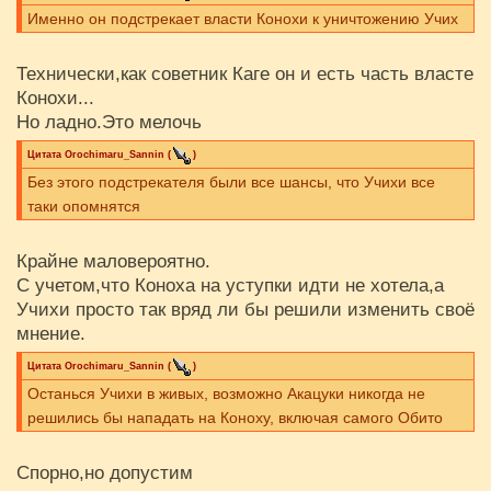
Именно он подстрекает власти Конохи к уничтожению Учих
Технически,как советник Каге он и есть часть власте
Конохи...
Но ладно.Это мелочь
Цитата
Orochimaru_Sannin
(
)
Без этого подстрекателя были все шансы, что Учихи все
таки опомнятся
Крайне маловероятно.
С учетом,что Коноха на уступки идти не хотела,а
Учихи просто так вряд ли бы решили изменить своё
мнение.
Цитата
Orochimaru_Sannin
(
)
Останься Учихи в живых, возможно Акацуки никогда не
решились бы нападать на Коноху, включая самого Обито
Спорно,но допустим