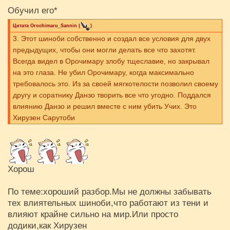
Обучил его*
Цитата
Orochimaru_Sannin
(
)
3. Этот шиноби собственно и создал все условия для двух
предыдущих, чтобы они могли делать все что захотят.
Всегда видел в Орочимару злобу тщеславие, но закрывал
на это глаза. Не убил Орочимару, когда максимально
требовалось это. Из за своей мягкотелости позволил своему
другу и соратнику Данзо творить все что угодно. Поддался
влиянию Данзо и решил вместе с ним убить Учих. Это
Хирузен Сарутоби
Хорош
По теме:хороший разбор.Мы не должны забывать
тех влиятельных шиноби,что работают из тени и
влияют крайне сильно на мир.Или просто
додики,как Хирузен