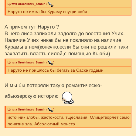
Цитата
Orochimaru_Sannin
(
)
Наруто не имел бы Кураму внутри себя
А причем тут Наруто ?
В него лиса запихали задолго до восстания Учих.
Наличие Учих никак бы не повлияло на наличие
Курамы в нем(конечно,если бы они не решили таки
захватить власть силой,с помощью Кьюби)
Цитата
Orochimaru_Sannin
(
)
Наруто не пришлось бы бегать за Саске годами
И мы бы потеряли такую романтическю-
абьюзерскую историю
Цитата
Orochimaru_Sannin
(
)
источник злобы, жестокости, тщеславия. Олицетворяет само
понятие зла. Абсолютный монстр