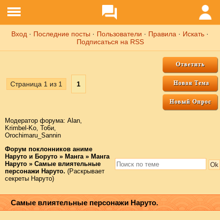
Вход
·
Последние посты
·
Пользователи
·
Правила
·
Искать
·
Подписаться на RSS
Страница
1
из
1
1
Модератор форума:
Аlаn
,
Krimbel-Ko
,
То6и
,
Orochimaru_Sannin
Форум поклонников аниме
Наруто и Боруто
»
Манга
»
Манга
Наруто
»
Самые влиятельные
персонажи Наруто.
(Раскрывает
секреты Наруто)
Самые влиятельные персонажи Наруто.