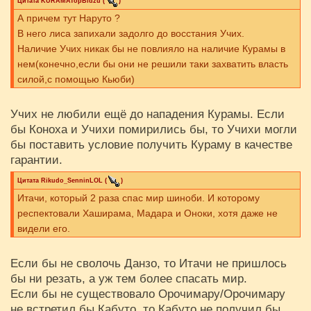
Цитата
KURAMATopBidzu
(
)
А причем тут Наруто ?
В него лиса запихали задолго до восстания Учих.
Наличие Учих никак бы не повлияло на наличие Курамы в
нем(конечно,если бы они не решили таки захватить власть
силой,с помощью Кьюби)
Учих не любили ещё до нападения Курамы. Если
бы Коноха и Учихи помирились бы, то Учихи могли
бы поставить условие получить Кураму в качестве
гарантии.
Цитата
Rikudo_SenninLOL
(
)
Итачи, который 2 раза спас мир шиноби. И которому
респектовали Хаширама, Мадара и Оноки, хотя даже не
видели его.
Если бы не сволочь Данзо, то Итачи не пришлось
бы ни резать, а уж тем более спасать мир.
Если бы не существовало Орочимару/Орочимару
не встретил бы Кабуто, то Кабуто не получил бы