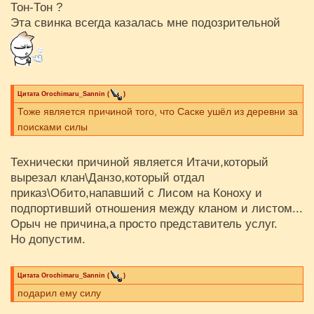
Тон-Тон ?
Эта свинка всегда казалась мне подозрительной
Цитата
Orochimaru_Sannin
(
)
Тоже является причиной того, что Саске ушёл из деревни за
поисками силы
Технически причиной является Итачи,который
вырезал клан\Данзо,который отдал
приказ\Обито,напавший с Лисом на Коноху и
подпортивший отношения между кланом и листом...
Орыч не причина,а просто представитель услуг.
Но допустим.
Цитата
Orochimaru_Sannin
(
)
подарил ему силу