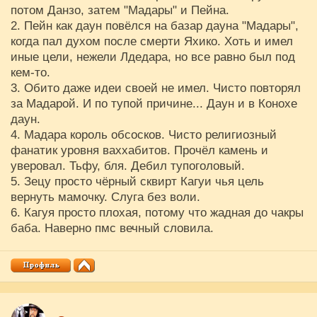
потом Данзо, затем "Мадары" и Пейна.
2. Пейн как даун повёлся на базар дауна "Мадары",
когда пал духом после смерти Яхико. Хоть и имел
иные цели, нежели Лдедара, но все равно был под
кем-то.
3. Обито даже идеи своей не имел. Чисто повторял
за Мадарой. И по тупой причине... Даун и в Конохе
даун.
4. Мадара король обсосков. Чисто религиозный
фанатик уровня ваххабитов. Прочёл камень и
уверовал. Тьфу, бля. Дебил тупоголовый.
5. Зецу просто чёрный сквирт Кагуи чья цель
вернуть мамочку. Слуга без воли.
6. Кагуя просто плохая, потому что жадная до чакры
баба. Наверно пмс вечный словила.