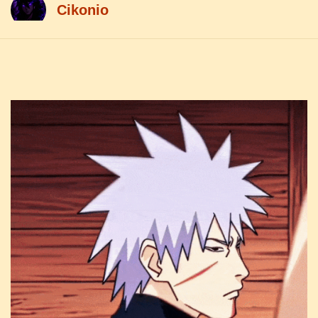
Cikоnio