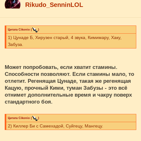
Rikudo_SenninLOL
Цитата
Cikоnio
(
)
1) Цунаде Б, Хирузен старый, 4 звука, Кимимару, Хаку,
Забуза.
Может попробовать, если хватит стамины.
Способности позволяют. Если стамины мало, то
отлетит. Регенящая Цунаде, такая же регенящая
Кацую, прочный Кими, туман Забузы - это всё
отнимет дополнительные время и чакру поверх
стандартного боя.
Цитата
Cikоnio
(
)
2) Киллер Би с Самехадой, Суйгецу, Мангецу.