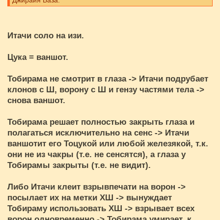
Джирайя База.
Итачи соло на изи.
Цука = ваншот.
Тобирама не смотрит в глаза -> Итачи подрубает
клонов с Ш, ворону с Ш и гензу частями тела ->
снова ваншот.
Тобирама решает полностью закрыть глаза и
полагаться исключительно на сенс -> Итачи
ваншотит его Тоцукой или любой железякой, т.к.
они не из чакры (т.е. не сенсятся), а глаза у
Тобирамы закрыты (т.е. не видит).
Либо Итачи клеит взрывпечати на ворон ->
посылает их на метки ХШ -> вынуждает
Тобираму использовать ХШ -> взрывает всех
ворон одновременно -> Тобирама умирает, к