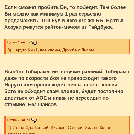
Если сможет пробить Би, то победит. Тем более
Би можно как минимум 1 раз серьёзно
продамажить, ТПшнув в него его же ББ. Братья
Хозуки режутся райтон-мечом из Гайдбука.
Цитата
Cikоnio
(
)
3) Наруто КМ-1, все клоны, Дружба с Лисом.
Выебет Тобираму, не получив ранений. Тобирама
даже по скорости боя не превосходит такого
Наруто или превосходит лишь на пол шишки.
Зато не обходит спам клонов, будет постоянно
давиться от АОЕ и никак не пересидит по
стамине. Без шансов.
Цитата
Cikоnio
(
)
4) Итачи Эдо Тенсей. Кисаме, Сасори, Хидан, Конан,