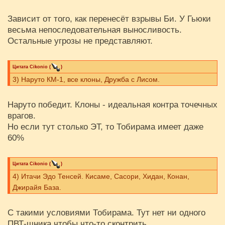
Зависит от того, как перенесёт взрывы Би. У Гьюки
весьма непоследовательная выносливость.
Остальные угрозы не представляют.
Цитата
Cikоnio
(
)
3) Наруто КМ-1, все клоны, Дружба с Лисом.
Наруто победит. Клоны - идеальная контра точечных
врагов.
Но если тут столько ЭТ, то Тобирама имеет даже
60%
Цитата
Cikоnio
(
)
4) Итачи Эдо Тенсей. Кисаме, Сасори, Хидан, Конан,
Джирайя База.
С такими условиями Тобирама. Тут нет ни одного
ПВТ-шника чтобы что-то сконтрить.