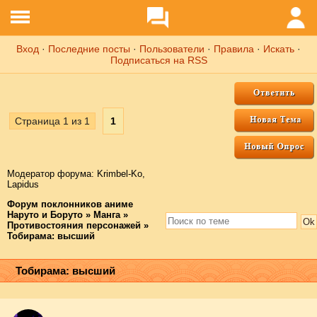
Вход
·
Последние посты
·
Пользователи
·
Правила
·
Искать
·
Подписаться на RSS
Страница
1
из
1
1
Модератор форума:
Krimbel-Ko
,
Lapidus
Форум поклонников аниме
Наруто и Боруто
»
Манга
»
Противостояния персонажей
»
Тобирама: высший
Тобирама: высший