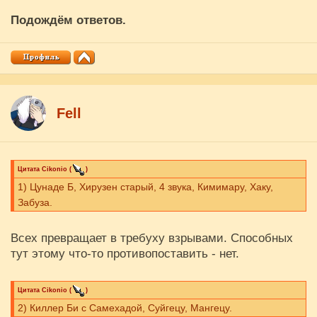
Подождём ответов.
Fell
Цитата
Cikоnio
(
)
1) Цунаде Б, Хирузен старый, 4 звука, Кимимару, Хаку,
Забуза.
Всех превращает в требуху взрывами. Способных
тут этому что-то противопоставить - нет.
Цитата
Cikоnio
(
)
2) Киллер Би с Самехадой, Суйгецу, Мангецу.