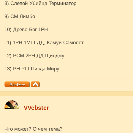
8) Слепой Убийца Терминатор
9) СМ Лимбо
10) Древо-Бог 1РН
11) 1РН 1МШ ДД, Камуи Самолёт
12) РСМ 2РН ДД Щинджу
13) РН РШ Пизда Миру
VVebster
Что может? О чем тема?