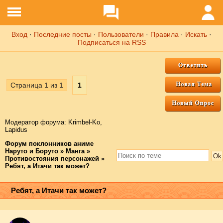
Вход
·
Последние посты
·
Пользователи
·
Правила
·
Искать
·
Подписаться на RSS
Страница
1
из
1
1
Модератор форума:
Krimbel-Ko
,
Lapidus
Форум поклонников аниме
Наруто и Боруто
»
Манга
»
Противостояния персонажей
»
Ребят, а Итачи так может?
Ребят, а Итачи так может?