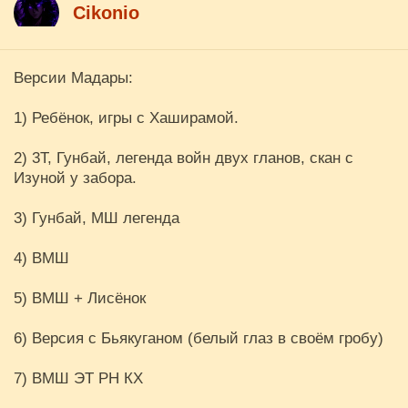
Cikоnio
Версии Мадары:
1) Ребёнок, игры с Хаширамой.
2) 3Т, Гунбай, легенда войн двух гланов, скан с
Изуной у забора.
3) Гунбай, МШ легенда
4) ВМШ
5) ВМШ + Лисёнок
6) Версия с Бьякуганом (белый глаз в своём гробу)
7) ВМШ ЭТ РН КХ