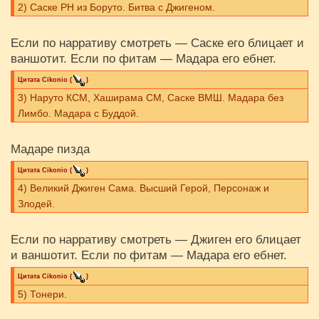
2) Саске РН из Боруто. Битва с Джигеном.
Если по нарративу смотреть — Саске его блицает и
ваншотит. Если по фитам — Мадара его ебнет.
Цитата
Cikоnio
(
)
3) Наруто КСМ, Хаширама СМ, Саске ВМШ. Мадара без
Лимбо. Мадара с Буддой.
Мадаре пизда
Цитата
Cikоnio
(
)
4) Великий Джиген Сама. Высший Герой, Персонаж и
Злодей.
Если по нарративу смотреть — Джиген его блицает
и ваншотит. Если по фитам — Мадара его ебнет.
Цитата
Cikоnio
(
)
5) Тонери.