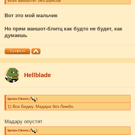
Всех ваншотит без шансов
Вот это мой мальчик
Но прям ваншот-блитц как будто не будет, как
думаешь
Hellblade
Цитата
Cikоnio
(
)
1) Все Биджу. Мадара без Лимбо.
Мадару опустят
Цитата
Cikоnio
(
)