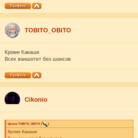
ТОBITO_OBITO
Кроме Какаши
Всех ваншотит без шансов
Cikоnio
Цитата
ТОBITO_OBITO
(
)
Кроме Какаши