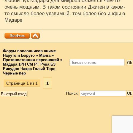
любой пук Мадары для микроба окажется чем-то
очень мощным. В таком состоянии Джиген в каком-
то смысле более уязвимый, тем более без инфы о
Мадаре
Форум поклонников аниме
Наруто и Боруто
»
Манга
»
Противостояния персонажей
»
Мадара 1РН СМ РТ Рука БЗ
Рикудоо Чакра Голый Торс
Черные пер
Страница
1
из
1
1
Поиск: