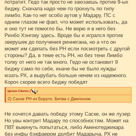
потратит. Гедо так просто не заюзаешь против 9-ых
биджу. Сначала надо чем-то грохнуть по типу
лимбо. Как-то нет особо аутов у Мадару. ПС с
одним глазом не факт, что может использовать, да
и оно тут не помогло бы. Не верю я в него без
Ринбо Хэнгоку здесь. Вроде бы и игрался против
зверушек до получения риннегана, но а что он
может им сделать без РН если посмотреть с другой
стороны? Да, в теме есть РН, но без тени Лимбо
толку от него не так много. Гедо не остановит 9
биджу само по себе, иначе бы не было нужды
юзать РХ, а вырубать больше нечем из надежного.
Короч скорее всего биджу победят
Цитата
Cikоnio
(
)
2) Саске РН из Боруто. Битва с Джигеном.
Не хочется давать победу этому Саске, он же лузер.
Но увы контрит Мадару по способностям. Может на
ПВТ выкинуть попытаться, либо Аменотеджикара
без инфы бэкфаером долбит Мадарыча. РХ не