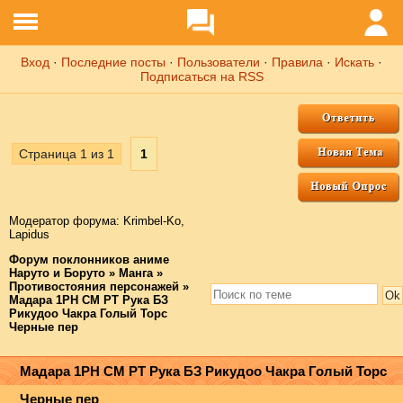
Вход
·
Последние посты
·
Пользователи
·
Правила
·
Искать
·
Подписаться на RSS
Страница
1
из
1
1
Модератор форума:
Krimbel-Ko
,
Lapidus
Форум поклонников аниме
Наруто и Боруто
»
Манга
»
Противостояния персонажей
»
Мадара 1РН СМ РТ Рука БЗ
Рикудоо Чакра Голый Торс
Черные пер
Мадара 1РН СМ РТ Рука БЗ Рикудоо Чакра Голый Торс
Черные пер