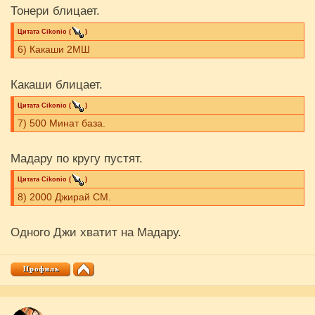
Тонери блицает.
Цитата
Cikоnio
(
)
6) Какаши 2МШ
Какаши блицает.
Цитата
Cikоnio
(
)
7) 500 Минат база.
Мадару по кругу пустят.
Цитата
Cikоnio
(
)
8) 2000 Джирай СМ.
Одного Джи хватит на Мадару.