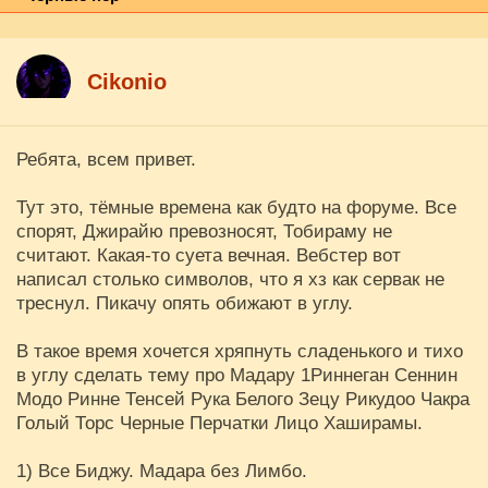
Cikоnio
Ребята, всем привет.
Тут это, тёмные времена как будто на форуме. Все
спорят, Джирайю превозносят, Тобираму не
считают. Какая-то суета вечная. Вебстер вот
написал столько символов, что я хз как сервак не
треснул. Пикачу опять обижают в углу.
В такое время хочется хряпнуть сладенького и тихо
в углу сделать тему про Мадару 1Риннеган Сеннин
Модо Ринне Тенсей Рука Белого Зецу Рикудоо Чакра
Голый Торс Черные Перчатки Лицо Хаширамы.
1) Все Биджу. Мадара без Лимбо.