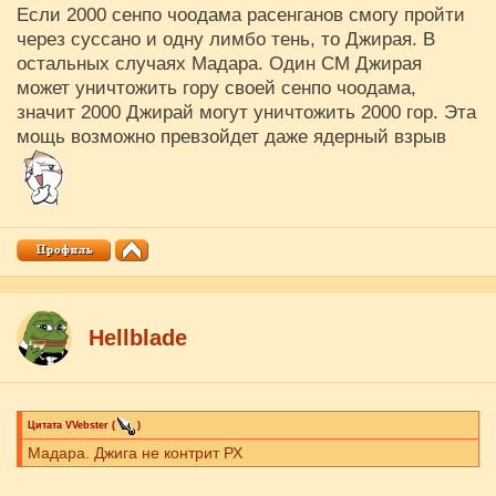
Если 2000 сенпо чоодама расенганов смогу пройти
через суссано и одну лимбо тень, то Джирая. В
остальных случаях Мадара. Один СМ Джирая
может уничтожить гору своей сенпо чоодама,
значит 2000 Джирай могут уничтожить 2000 гор. Эта
мощь возможно превзойдет даже ядерный взрыв
Hellblade
Цитата
VVebster
(
)
Мадара. Джига не контрит РХ