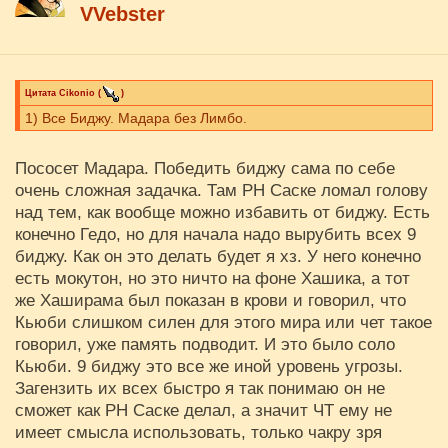
VVebster
Цитата
Cikоnio
(
)
1) Все Биджу. Мадара без Лимбо.
Пососет Мадара. Победить биджу сама по себе
очень сложная задачка. Там РН Саске ломал голову
над тем, как вообще можно избавить от биджу. Есть
конечно Гедо, но для начала надо вырубить всех 9
биджу. Как он это делать будет я хз. У него конечно
есть мокутон, но это ничто на фоне Хашика, а тот
же Хаширама был показан в крови и говорил, что
Кьюби слишком силен для этого мира или чет такое
говорил, уже память подводит. И это было соло
Кьюби. 9 биджу это все же иной уровень угрозы.
Загензить их всех быстро я так понимаю он не
сможет как РН Саске делал, а значит ЧТ ему не
имеет смысла использовать, только чакру зря