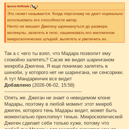
Цитата
Hellblade
(
)
Это сюжет называется. Когда персонажу не дают нормально
использовать его способности автор.
Ничто не мешает Джигену шринкануться до размера
молекулы, залететь в тело, нашинковать его миллионом
микроскопических штырей, вылететь и увеличить их.
Так а с чего ты взял, что Мадара позволит ему
спокойно залететь? Саске же видел шаринганом
микроба Джигена. Я еще понимаю залететь в
шиноби, у которого нет ни шарингана, ни сенсорики.
А тут Мандаринчик все видит
Добавлено
(2026-06-02, 15:58)
---------------------------------------------
Опять же. Джиган не знает о невидимом клоне
Мадары, поэтому в любой момент этот микроб
джиген, которого тень Мадары видит, может быть
моментально прихлопнут тенью. Микроскопический
Джиген сделает себе только хуже, потому что