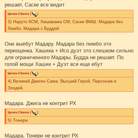
решает, Саске все видит
Цитата
Cikоnio
(
)
3) Наруто КСМ, Хаширама СМ, Саске ВМШ. Мадара без
Лимбо. Мадара с Буддой.
Они выебут Мадару. Мадара без лимбо это
переоценка. Хашика + Исо дуэт это слишком сильно
для ограниченного Мадары. Будда не решает. По
голой мощи Хашик + Дуэт все еще ебут
Цитата
Cikоnio
(
)
4) Великий Джиген Сама. Высший Герой, Персонаж и
Злодей.
Мадара. Джига не контрит РХ
Цитата
Cikоnio
(
)
5) Тонери
Мадара. Тонери не контрит РХ