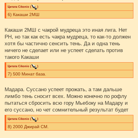
Цитата
Cikоnio
(
)
6) Какаши 2МШ
Какаши 2МШ с чакрой мудреца это иная лига. Нет
РН, но так как есть чакра мудреца, то как-то должен
хотя бы частично сенсить тень. Да и одна тень
ничего не сделает или не успеет сделать против
такого Какаши
Цитата
Cikоnio
(
)
7) 500 Минат база.
Мадара. Суссано успеет прожать, а там дальше
лимбо тень сносит всех. Можно конечно по рофлу
пытаться сбросить всю гору Мьебоку на Мадару и
его суссано, но чет сомнительный результат будет
Цитата
Cikоnio
(
)
8) 2000 Джирай СМ.