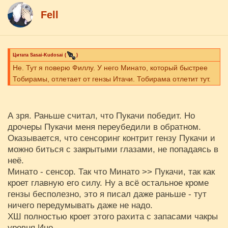
Fell
Цитата
Sasai-Kudosai
(
)
Не. Тут я поверю Филлу. У него Минато, который быстрее
Тобирамы, отлетает от гензы Итачи. Тобирама отлетит тут.
А зря. Раньше считал, что Пукачи победит. Но
дрочеры Пукачи меня переубедили в обратном.
Оказывается, что сенсоринг контрит гензу Пукачи и
можно биться с закрытыми глазами, не попадаясь в
неё.
Минато - сенсор. Так что Минато >> Пукачи, так как
кроет главную его силу. Ну а всё остальное кроме
гензы бесполезно, это я писал даже раньше - тут
ничего передумывать даже не надо.
ХШ полностью кроет этого рахита с запасами чакры
уровня Ино.