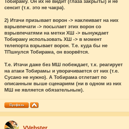
Тобираму. Он их не видит (глаза закрыты) и не
сенсит (т.к. это не чакра).
2) Итачи призывает ворон -> наклеивает на них
взрывпечати -> посылает этих ворон со
взрывпечатями на метки ХШ -> вынуждает
Тобираму использовать ХШ -> в момент
телепорта взрывает ворон. Т.е. куда бы не
ТПшнулся Тобирама, он взорвётся.
Т.е. Итачи даже без МШ побеждает, т.к. реагирует
на атаки Тобирамы и уворачивается от них (т.е.
Сусано не нужно). А Тобирама отлетает по
описанным выше сценариям (ни в одном из них
МШ не является обязательным).
VVebster