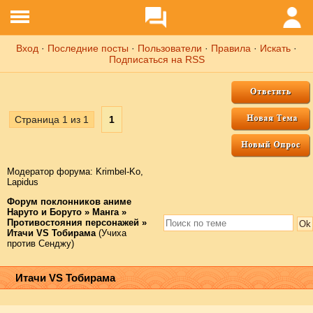
Вход
·
Последние посты
·
Пользователи
·
Правила
·
Искать
·
Подписаться на RSS
Страница
1
из
1
1
Модератор форума:
Krimbel-Ko
,
Lapidus
Форум поклонников аниме
Наруто и Боруто
»
Манга
»
Противостояния персонажей
»
Итачи VS Тобирама
(Учиха
против Сенджу)
Итачи VS Тобирама