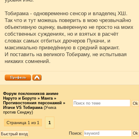
Тобирама - одновременно сенсор и владелец ХШ.
Так что и тут можешь поверить в мою чрезвычайно
объективную оценку, выверенную не просто на моих
собственных суждениях, но и взятых в расчёт
словах самых отбитых дрочеров Пукачи, и
максимально приведённую в средний вариант.
И поставить на великого Тобираму, не испытывая
никаких сомнений.
Форум поклонников аниме
Наруто и Боруто
»
Манга
»
Противостояния персонажей
»
Итачи VS Тобирама
(Учиха
против Сенджу)
Страница
1
из
1
1
Поиск: