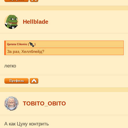
Hellblade
Цитата
Cikоnio
(
)
За раз, Хеллблейд?
легко
ТОBITO_OBITO
А как Цуку контрить