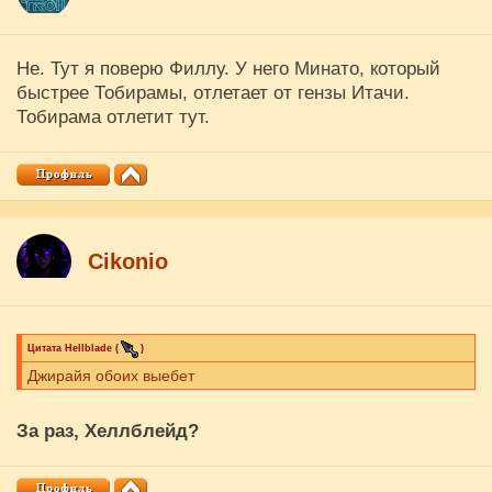
Не. Тут я поверю Филлу. У него Минато, который
быстрее Тобирамы, отлетает от гензы Итачи.
Тобирама отлетит тут.
Cikоnio
Цитата
Hellblade
(
)
Джирайя обоих выебет
За раз, Хеллблейд?