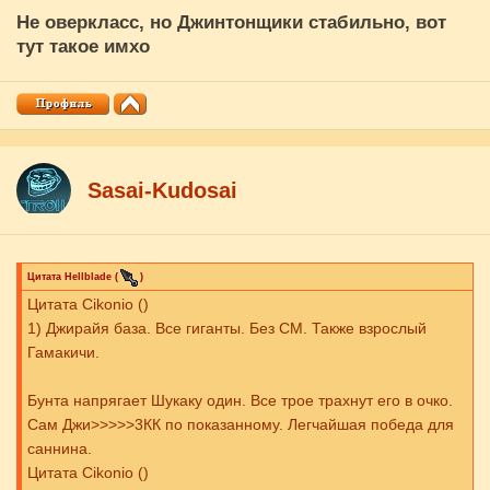
Не оверкласс, но Джинтонщики стабильно, вот
тут такое имхо
Sasai-Kudosai
Цитата
Hellblade
(
)
Цитата Cikоnio ()
1) Джирайя база. Все гиганты. Без СМ. Также взрослый
Гамакичи.
Бунта напрягает Шукаку один. Все трое трахнут его в очко.
Сам Джи>>>>>3КК по показанному. Легчайшая победа для
саннина.
Цитата Cikоnio ()