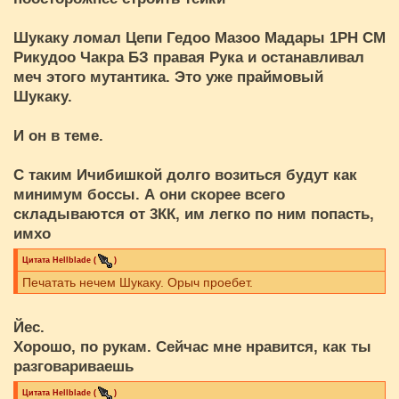
Шукаку ломал Цепи Гедоо Мазоо Мадары 1РН СМ
Рикудоо Чакра БЗ правая Рука и останавливал
меч этого мутантика. Это уже праймовый
Шукаку.
И он в теме.
С таким Ичибишкой долго возиться будут как
минимум боссы. А они скорее всего
складываются от 3КК, им легко по ним попасть,
имхо
Цитата
Hellblade
(
)
Печатать нечем Шукаку. Орыч проебет.
Йес.
Хорошо, по рукам. Сейчас мне нравится, как ты
разговариваешь
Цитата
Hellblade
(
)