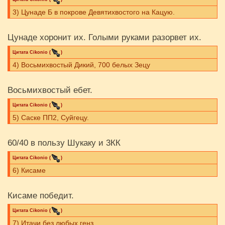
3) Цунаде Б в покрове Девятихвостого на Кацую.
Цунаде хоронит их. Голыми руками разорвет их.
Цитата
Cikоnio
(
)
4) Восьмихвостый Дикий, 700 белых Зецу
Восьмихвостый ебет.
Цитата
Cikоnio
(
)
5) Саске ПП2, Суйгецу.
60/40 в пользу Шукаку и 3КК
Цитата
Cikоnio
(
)
6) Кисаме
Кисаме победит.
Цитата
Cikоnio
(
)
7) Итачи без любых генз.