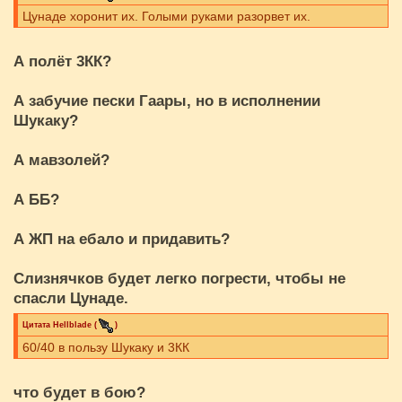
Цунаде хоронит их. Голыми руками разорвет их.
А полёт 3КК?
А забучие пески Гаары, но в исполнении
Шукаку?
А мавзолей?
А ББ?
А ЖП на ебало и придавить?
Слизнячков будет легко погрести, чтобы не
спасли Цунаде.
Цитата
Hellblade
(
)
60/40 в пользу Шукаку и 3КК
что будет в бою?