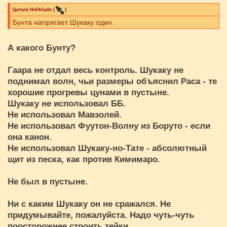
Цитата
Hellblade
(
)
Бунта напрягает Шукаку один.
А какого Бунту?
Гаара не отдал весь контроль. Шукаку не
поднимал волн, чьи размеры объяснил Раса - те
хорошие прогревы цунами в пустыне.
Шукаку не использовал ББ.
Не использовал Мавзолей.
Не использовал Фуутон-Волну из Боруто - если
она канон.
Не использовал Шукаку-но-Тате - абсолютный
щит из песка, как против Кимимаро.
Не был в пустыне.
Ни с каким Шукаку он не сражался. Не
придумывайте, пожалуйста. Надо чуть-чуть
поосторожнее строить тейки