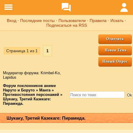
Вход
·
Последние посты
·
Пользователи
·
Правила
·
Искать
·
Подписаться на RSS
Страница
1
из
1
1
Модератор форума:
Krimbel-Ko
,
Lapidus
Форум поклонников аниме
Наруто и Боруто
»
Манга
»
Противостояния персонажей
»
Шукаку, Третий Казекаге:
Пирамида.
Шукаку, Третий Казекаге: Пирамида.