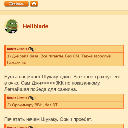
Hellblade
Цитата
Cikоnio
(
)
1) Джирайя база. Все гиганты. Без СМ. Также взрослый
Гамакичи.
Бунта напрягает Шукаку один. Все трое трахнут его
в очко. Сам Джи>>>>>3КК по показанному.
Легчайшая победа для саннина.
Цитата
Cikоnio
(
)
2) Орочимару ВВН, без ЭТ.
Печатать нечем Шукаку. Орыч проебет.
Цитата
Cikоnio
(
)