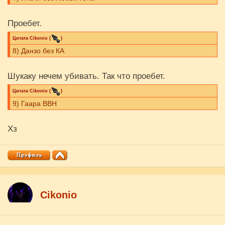
Проебет.
Цитата
Cikоnio
(
)
8) Данзо без КА
Шукаку нечем убивать. Так что проебет.
Цитата
Cikоnio
(
)
9) Гаара ВВН
Хз
Cikоnio