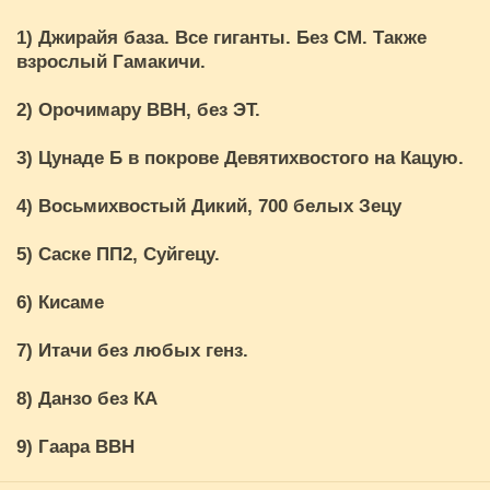
1) Джирайя база. Все гиганты. Без СМ. Также
взрослый Гамакичи.
2) Орочимару ВВН, без ЭТ.
3) Цунаде Б в покрове Девятихвостого на Кацую.
4) Восьмихвостый Дикий, 700 белых Зецу
5) Саске ПП2, Суйгецу.
6) Кисаме
7) Итачи без любых генз.
8) Данзо без КА
9) Гаара ВВН