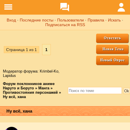
Вход
·
Последние посты
·
Пользователи
·
Правила
·
Искать
·
Подписаться на RSS
Страница
1
из
1
1
Модератор форума:
Krimbel-Ko
,
Lapidus
Форум поклонников аниме
Наруто и Боруто
»
Манга
»
Противостояния персонажей
»
Ну всё, хана
Ну всё, хана