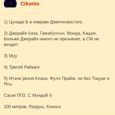
Cikоnio
1) Цунаде Б в покрове Девятихвостого
2) Джирайя база, Гамабунтыч. Мэнда, Кацую.
Больже Джирайя никого не призывает, в СМ не
входит.
3) Муу
4) Третий Райкаге
5) Итачи резня Клана. Фулл Прайм, но без Тоцуки и
Яты
Саске ПП2. С Мэндой II
100 метров. Разруш. Коноха