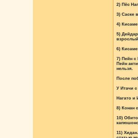
2) Пёс На
3) Саске 
4) Кисаме
5) Дейдар
взрослый
6) Кисаме
7) Пейн с
Пейн акт
нельзя.
После по
У Итачи с
Нагато и 
8) Конан 
10) Обит
капюшоно
11) Хидан
статью му