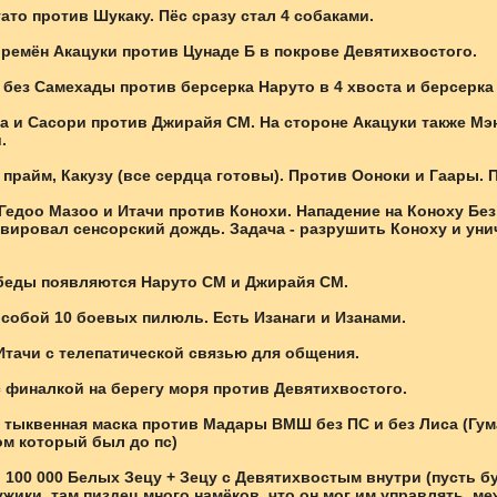
гато против Шукаку. Пёс сразу стал 4 собаками.
времён Акацуки против Цунаде Б в покрове Девятихвостого.
 без Самехады против берсерка Наруто в 4 хвоста и берсерка
а и Сасори против Джирайя СМ. На стороне Акацуки также Мэн
.
 прайм, Какузу (все сердца готовы). Против Ооноки и Гаары. 
 Гедоо Мазоо и Итачи против Конохи. Нападение на Коноху Без
ивировал сенсорский дождь. Задача - разрушить Коноху и ун
беды появляются Наруто СМ и Джирайя СМ.
 собой 10 боевых пилюль. Есть Изанаги и Изанами.
Итачи с телепатической связью для общения.
с финалкой на берегу моря против Девятихвостого.
о тыквенная маска против Мадары ВМШ без ПС и без Лиса (Гу
м который был до пс)
. 100 000 Белых Зецу + Зецу с Девятихвостым внутри (пусть 
жики, там пиздец много намёков, что он мог им управлять, ме