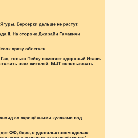
 Ягуры. Берсерки дальше не растут.
да II. На стороне Джирайи Гамакичи
Песок сразу облегчен
 Гая, только Пейну помогает здоровый Итачи.
ичтожить всех жителей. БШТ использовать
маноид со скрещёнными кулаками под
будет ФФ, берс, с удовольствием сделаю
жду ними в сознании даже решётки нет)