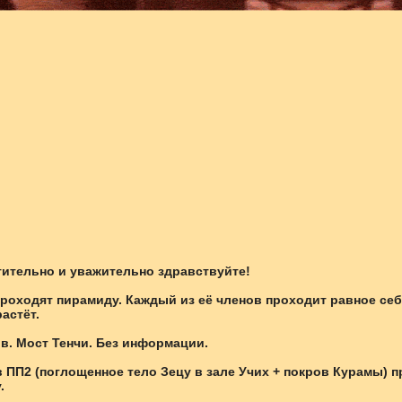
тительно и уважительно здравствуйте!
проходят пирамиду. Каждый из её членов проходит равное се
растёт.
в. Мост Тенчи. Без информации.
в ПП2 (поглощенное тело Зецу в зале Учих + покров Курамы) п
.