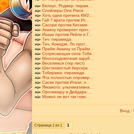
Белоус, Роджер: пирам...
Спойлеры One Piece
Хоть одна причина КМ2...
Гай 7 врата против Ит...
Сасори против Кисаме.
Акаину проверяет проч...
Ишшо против Рейли и Г...
Тич: пирамида.
Тич, Аокидзи, Ло прот...
Прайм Акаину vs Прайм...
Сотрясающая сила Тоби...
Многоходовочная заруб...
Веселимся (тир лист)
Шестихвостый берсерк
Тобирама: пирамида.
Ята полностью опровер...
Саске против Итачи: н...
Ямамото: ультимативна...
Орочимару и Дейдара: ...
Можно ли вот так гово...
Вход
·
1
Страница
1
из
1