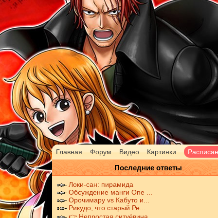
Главная
Форум
Видео
Картинки
Расписа
Последние ответы
Локи-сан: пирамида
Обсуждение манги One ...
Орочимару vs Кабуто и...
Рикудо, что старый Ре...
👉 Непростая ситуёвина...