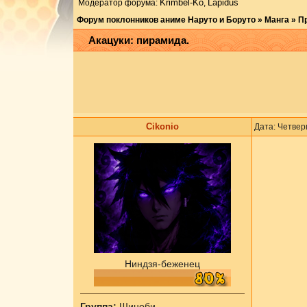
Krimbel-Ko
Lapidus
Модератор форума:
,
Форум поклонников аниме Наруто и Боруто
»
Манга
»
П
Акацуки: пирамида.
Cikоnio
Дата: Четверг
Ниндзя-беженец
Группа:
Шиноби