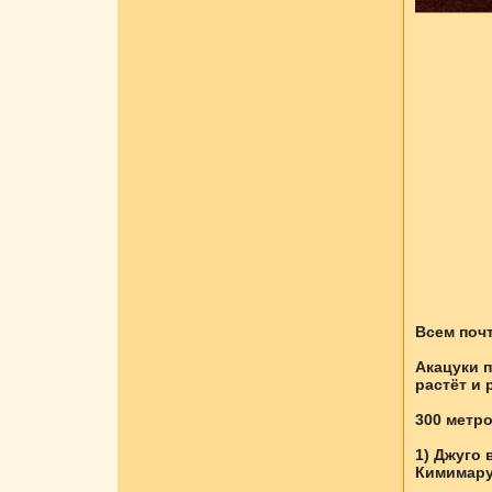
Всем поч
Акацуки 
растёт и 
300 метро
1) Джуго 
Кимимару