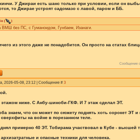
инчи. У Джираи есть шанс только при условии, если он выбь
тся, то Джирае устроят садомазо с лавой, паром и ББ.
io
(
)
 ВМШ без ПС, с Гуманоидом, Гунбаем, Изанаги.
чего из этого даже не понадобится. Он просто на статах бли
Сообщение 
а, 2026-05-08, 23:12 | Сообщение #
3
пой.
этажом ниже. С Анбу-шиноби-ГКФ. И 7 этаж сделал ЭТ.
ба знаем, что он может по сюжету поднять хоть сорокет ЭТ и
 сверхфиты на войне в порезанном теле.
днял примерно 40 ЭТ. Тобирама участвовал в Кубе - высшей 
архизатратные и опасные техники для человека.