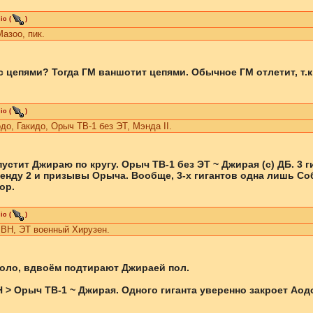
io
(
)
Мазоо, пик.
 с цепями? Тогда ГМ ваншотит цепями. Обычное ГМ отлетит, т.
io
(
)
до, Гакидо, Орыч ТВ-1 без ЭТ, Мэнда II.
устит Джираю по кругу. Орыч ТВ-1 без ЭТ ~ Джирая (с) ДБ. 3 
енду 2 и призывы Орыча. Вообще, 3-х гигантов одна лишь Соб
ор.
io
(
)
ВВН, ЭТ военный Хирузен.
оло, вдвоём подтирают Джираей пол.
> Орыч ТВ-1 ~ Джирая. Одного гиганта уверенно закроет Аод