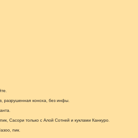
йте.
в, разрушенная коноха, без инфы.
анта.
пик, Сасори только с Алой Сотней и куклами Канкуро.
азоо, пик.