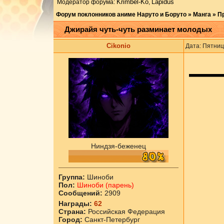
Krimbel-Ko
Lapidus
Модератор форума:
,
Форум поклонников аниме Наруто и Боруто
»
Манга
»
П
Джирайя чуть-чуть разминает молодых
Cikоnio
Дата: Пятниц
Ниндзя-беженец
Группа:
Шиноби
Пол:
Шиноби (парень)
Сообщений:
2909
Награды:
62
Страна:
Российская Федерация
Город:
Санкт-Петербург