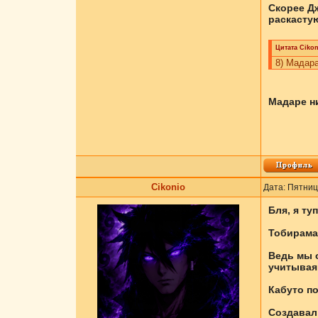
Скорее Дж
раскастую
Цитата
Cikоn
8) Мадара
Мадаре ни
Cikоnio
Дата: Пятниц
Бля, я ту
Тобирама 
Ведь мы о
учитывая
Кабуто по
Создавал 