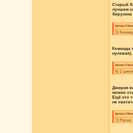
Старый Хи
лучшем сл
Хирузена 
Цитата
Cikоn
5) Кинкак
Команда л
нулевая),
Цитата
Cikоn
6) 2 шино
Джирая ва
можно ста
Ещё это т
не хватит
Цитата
Cikоn
7) Роуши,