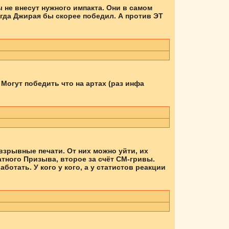
ы не внесут нужного импакта. Они в самом
огда Джирая бы скорее победил. А против ЭТ
Могут победить что на артах (раз инфа
 взрывные печати. От них можно уйти, их
атного Призыва, второе за счёт СМ-гривы.
ботать. У кого у кого, а у статистов реакции