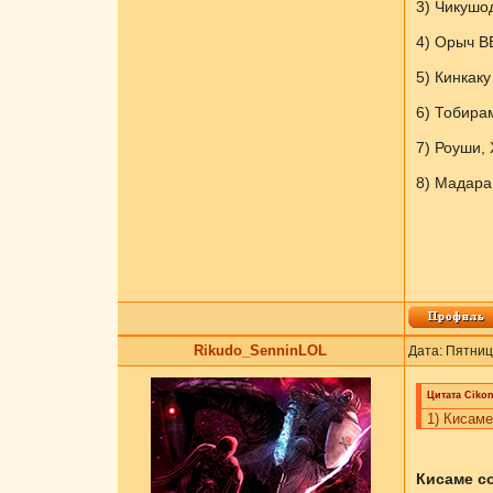
3) Чикушод
4) Орыч В
5) Кинкаку
6) Тобира
7) Роуши,
8) Мадара
Rikudo_SenninLOL
Дата: Пятниц
Цитата
Cikоn
1) Кисаме
Кисаме со