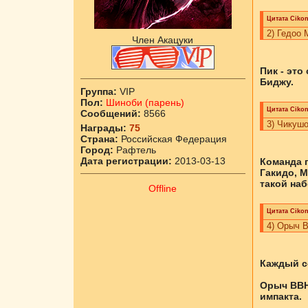
Цитата
Cikоn
2) Гедоо 
Член Акацуки
Пик - это
Биджу.
Группа:
VIP
Пол:
Шиноби (парень)
Цитата
Cikоn
Сообщений:
8566
3) Чикушо
Награды:
75
Страна:
Российская Федерация
Город:
Рафтель
Дата регистрации:
2013-03-13
Команда п
Гакидо, М
такой наб
Offline
Цитата
Cikоn
4) Орыч 
Каждый с
Орыч ВВН 
импакта.