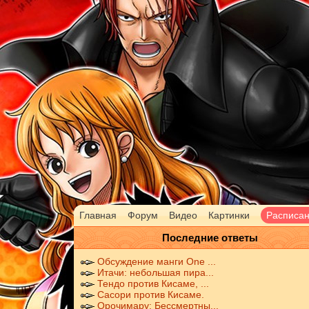
Главная
Форум
Видео
Картинки
Расписа
Последние ответы
Обсуждение манги One ...
Итачи: небольшая пира...
Тендо против Кисаме, ...
Сасори против Кисаме.
Орочимару: Бессмертны...