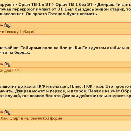
рузен ~ Орыч ТВ-1 с ЭТ > Орыч ТВ-1 без ЭТ ~ Джирая. Гигант
учае перекроют импакт от ЭТ. Был бы здесь живой старик, т
шансов нет. Он просто Готоном будет спамить.
io
(
)
у и Гинкаку.Тобирама.
егчайше. Тобирама соло на блице. КинГин дуэтом стабильно. 
 что на берсах.
io
(
)
би для ГКФ.
ншотит до каста ГКФ и печатает. Плюс, ГКФ - кал. Это просто
нчить. Джирая может и первое, и второе. Первое на счёт Обр
от случай, где ссаное Болото Джираи действительно может сра
.
io
(
)
 Хан. Старт в человеческой форме