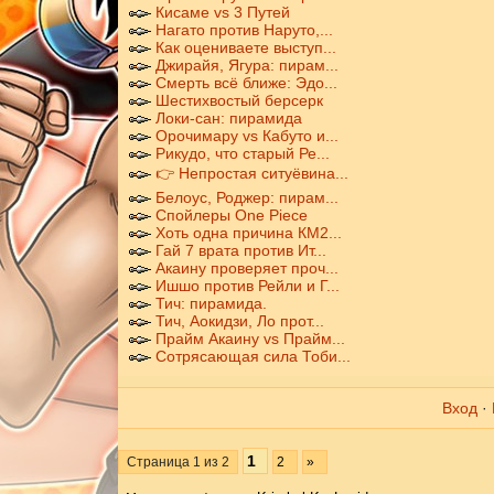
Кисаме vs 3 Путей
Нагато против Наруто,...
Как оцениваете выступ...
Джирайя, Ягура: пирам...
Смерть всё ближе: Эдо...
Шестихвостый берсерк
Локи-сан: пирамида
Орочимару vs Кабуто и...
Рикудо, что старый Ре...
👉 Непростая ситуёвина...
Белоус, Роджер: пирам...
Спойлеры One Piece
Хоть одна причина КМ2...
Гай 7 врата против Ит...
Акаину проверяет проч...
Ишшо против Рейли и Г...
Тич: пирамида.
Тич, Аокидзи, Ло прот...
Прайм Акаину vs Прайм...
Сотрясающая сила Тоби...
Вход
·
1
Страница
1
из
2
2
»