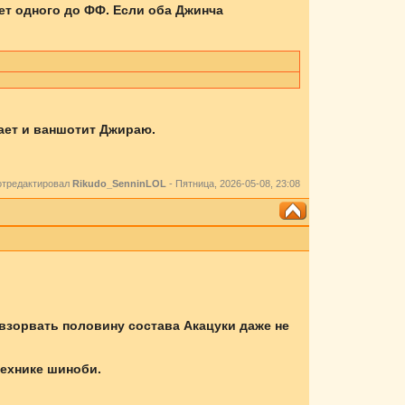
ет одного до ФФ. Если оба Джинча
цает и ваншотит Джираю.
отредактировал
Rikudo_SenninLOL
-
Пятница, 2026-05-08, 23:08
 взорвать половину состава Акацуки даже не
технике шиноби.