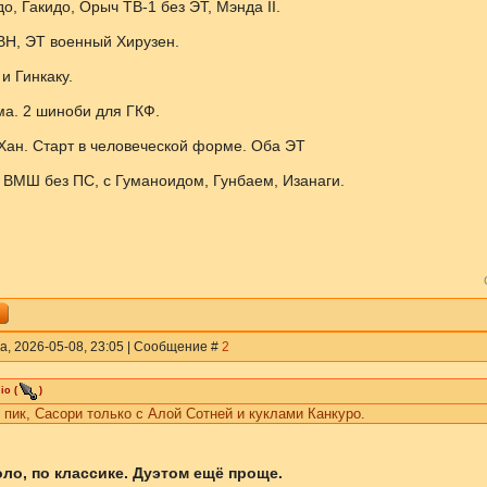
о, Гакидо, Орыч ТВ-1 без ЭТ, Мэнда II.
ВН, ЭТ военный Хирузен.
 и Гинкаку.
ма. 2 шиноби для ГКФ.
 Хан. Старт в человеческой форме. Оба ЭТ
 ВМШ без ПС, с Гуманоидом, Гунбаем, Изанаги.
а, 2026-05-08, 23:05 | Сообщение #
2
io
(
)
 пик, Сасори только с Алой Сотней и куклами Канкуро.
ло, по классике. Дуэтом ещё проще.