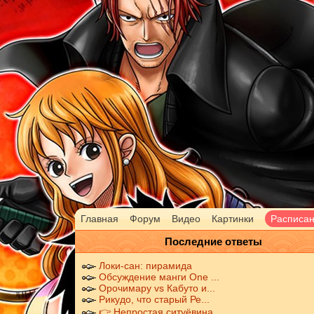
Главная
Форум
Видео
Картинки
Расписа
Последние ответы
Локи-сан: пирамида
Обсуждение манги One ...
Орочимару vs Кабуто и...
Рикудо, что старый Ре...
👉 Непростая ситуёвина...