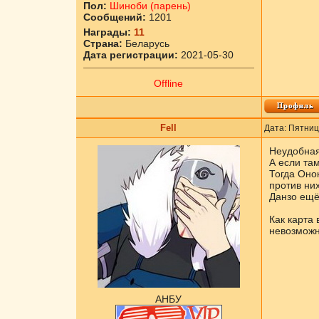
Пол:
Шиноби (парень)
Сообщений:
1201
Награды:
11
Страна:
Беларусь
Дата регистрации:
2021-05-30
Offline
Fell
Дата: Пятниц
Неудобная
А если там
Тогда Оно
против них
Данзо ещё
Как карта 
невозможн
АНБУ