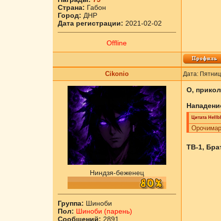
Страна:
Габон
Город:
ДНР
Дата регистрации:
2021-02-02
Offline
Cikоnio
Дата: Пятниц
О, прикол
Нападение
Цитата
Hellb
Орочимару
ТВ-1, Бра
Ниндзя-беженец
Группа:
Шиноби
Пол:
Шиноби (парень)
Сообщений:
2891