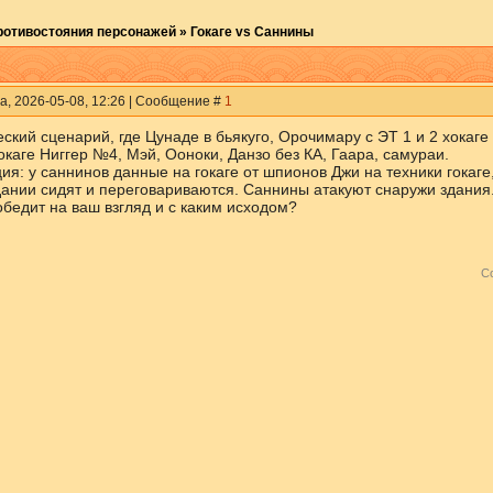
ротивостояния персонажей
»
Гокаге vs Саннины
а, 2026-05-08, 12:26 | Сообщение #
1
ский сценарий, где Цунаде в бьякуго, Орочимару с ЭТ 1 и 2 хокаге
окаге Ниггер №4, Мэй, Ооноки, Данзо без КА, Гаара, самураи.
: у саннинов данные на гокаге от шпионов Джи на техники гокаге,
здании сидят и переговариваются. Саннины атакуют снаружи здания
обедит на ваш взгляд и с каким исходом?
С