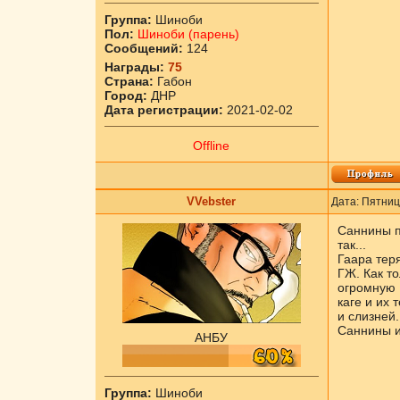
Группа:
Шиноби
Пол:
Шиноби (парень)
Сообщений:
124
Награды:
75
Страна:
Габон
Город:
ДНР
Дата регистрации:
2021-02-02
Offline
VVebster
Дата: Пятниц
Саннины п
так...
Гаара тер
ГЖ. Как то
огромную 
каге и их
и слизней.
Саннины и 
АНБУ
Группа:
Шиноби