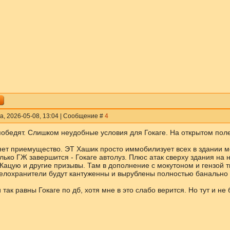
а, 2026-05-08, 13:04 | Сообщение #
4
обедят. Слишком неудобные условия для Гокаге. На открытом поле
яет приемущество. ЭТ Хашик просто иммобилизует всех в здании м
лько ГЖ завершится - Гокаге автолуз. Плюс атак сверху здания на
Кацую и другие призывы. Там в дополнение с мокутоном и гензой 
 телохранители будут кантуженны и вырублены полностью банально 
так равны Гокаге по дб, хотя мне в это слабо верится. Но тут и не 