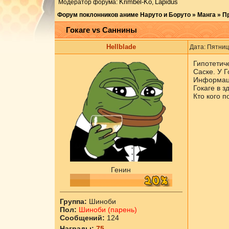
Krimbel-Ko
Lapidus
Модератор форума:
,
Форум поклонников аниме Наруто и Боруто
»
Манга
»
П
Гокаге vs Саннины
Hellblade
Дата: Пятниц
Гипотетиче
Саске. У Г
Информация
Гокаге в 
Кто кого п
Генин
Группа:
Шиноби
Пол:
Шиноби (парень)
Сообщений:
124
Награды:
75