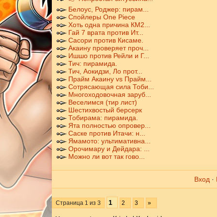
Белоус, Роджер: пирам...
Спойлеры One Piece
Хоть одна причина КМ2...
Гай 7 врата против Ит...
Сасори против Кисаме.
Акаину проверяет проч...
Ишшо против Рейли и Г...
Тич: пирамида.
Тич, Аокидзи, Ло прот...
Прайм Акаину vs Прайм...
Сотрясающая сила Тоби...
Многоходовочная заруб...
Веселимся (тир лист)
Шестихвостый берсерк
Тобирама: пирамида.
Ята полностью опровер...
Саске против Итачи: н...
Ямамото: ультимативна...
Орочимару и Дейдара: ...
Можно ли вот так гово...
Вход
·
1
Страница
1
из
3
2
3
»