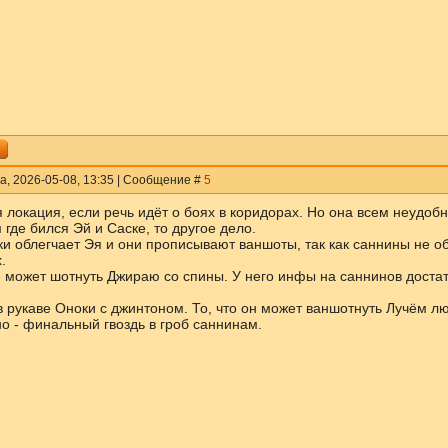
а, 2026-05-08, 13:35 | Сообщение #
5
 локация, если речь идёт о боях в коридорах. Но она всем неудобн
 где бился Эй и Саске, то другое дело.
ки облегчает Эя и они прописывают ваншоты, так как саннины не о
.
 может шотнуть Джираю со спины. У него инфы на саннинов достат
в рукаве Оноки с джинтоном. То, что он может ваншотнуть Лучём лю
о - финальный гвоздь в гроб саннинам.