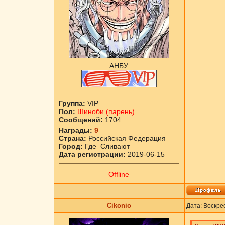
АНБУ
Группа:
VIP
Пол:
Шиноби (парень)
Сообщений:
1704
Награды:
9
Страна:
Российская Федерация
Город:
Где_Сливают
Дата регистрации:
2019-06-15
Offline
Cikоnio
Дата: Воскре