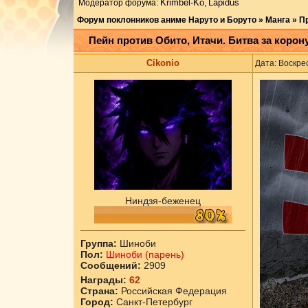
Krimbel-Ko
Lapidus
Модератор форума:
,
Форум поклонников аниме Наруто и Боруто
»
Манга
»
П
Пейн против Обито, Итачи. Битва за корон
Cikоnio
Дата: Воскре
Ниндзя-беженец
Группа:
Шиноби
Пол:
Шиноби (парень)
Сообщений:
2909
Награды:
62
Страна:
Российская Федерация
Город:
Санкт-Петербург