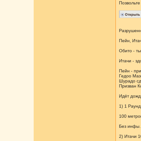
Позвольте
Разрушенн
Пейн, Итач
Обито - т
Итачи - зд
Пейн - пр
Гедоо Маз
Шурадо сде
Призван К
Идёт дожд
1) 1 Раунд
100 метро
Без инфы.
2) Итачи 