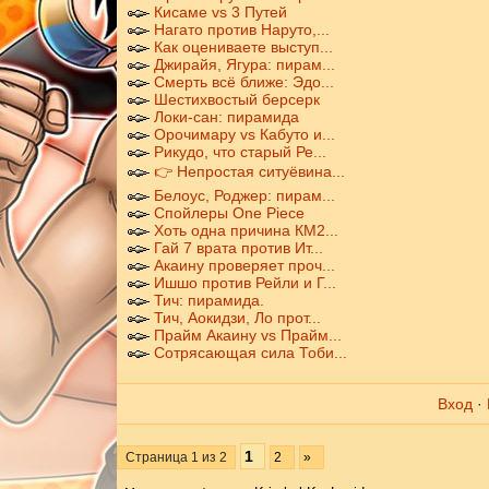
Кисаме vs 3 Путей
Нагато против Наруто,...
Как оцениваете выступ...
Джирайя, Ягура: пирам...
Смерть всё ближе: Эдо...
Шестихвостый берсерк
Локи-сан: пирамида
Орочимару vs Кабуто и...
Рикудо, что старый Ре...
👉 Непростая ситуёвина...
Белоус, Роджер: пирам...
Спойлеры One Piece
Хоть одна причина КМ2...
Гай 7 врата против Ит...
Акаину проверяет проч...
Ишшо против Рейли и Г...
Тич: пирамида.
Тич, Аокидзи, Ло прот...
Прайм Акаину vs Прайм...
Сотрясающая сила Тоби...
Вход
·
1
Страница
1
из
2
2
»