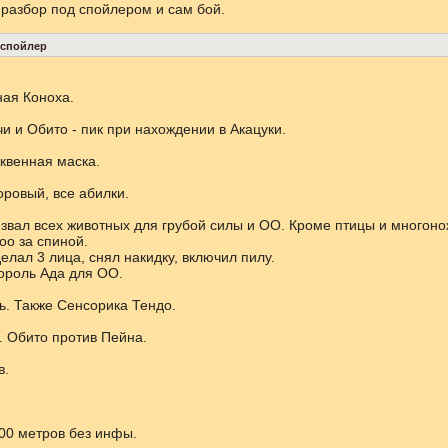
 разбор под спойлером и сам бой.
ая Коноха.
и и Обито - пик при нахождении в Акацуки.
ыквенная маска.
оровый, все абилки.
извал всех животных для грубой силы и ОО. Кроме птицы и многоно
оо за спиной.
лал 3 лица, снял накидку, включил пилу.
ороль Ада для ОО.
ь. Также Сенсорика Тендо.
. Обито против Пейна.
в.
100 метров без инфы.