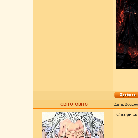
ТОBITO_OBITO
Дата: Воскре
Сасори со