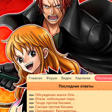
Главная
Форум
Видео
Картинки
Расписа
Последние ответы
Обсуждение манги One ...
Итачи: небольшая пира...
Тендо против Кисаме, ...
Сасори против Кисаме.
Орочимару: Бессмертны...