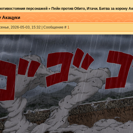
ротивостояния персонажей
»
Пейн против Обито, Итачи. Битва за корону А
у Акацуки
сенье, 2026-05-03, 15:32 | Сообщение #
1