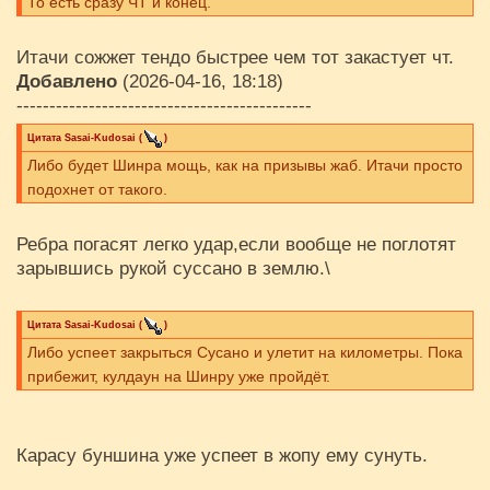
То есть сразу ЧТ и конец.
Итачи сожжет тендо быстрее чем тот закастует чт.
Добавлено
(2026-04-16, 18:18)
---------------------------------------------
Цитата
Sasai-Kudosai
(
)
Либо будет Шинра мощь, как на призывы жаб. Итачи просто
подохнет от такого.
Ребра погасят легко удар,если вообще не поглотят
зарывшись рукой суссано в землю.\
Цитата
Sasai-Kudosai
(
)
Либо успеет закрыться Сусано и улетит на километры. Пока
прибежит, кулдаун на Шинру уже пройдёт.
Карасу буншина уже успеет в жопу ему сунуть.