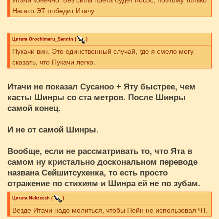
Итачи конечно. Без силы прета будет посос, поэтому только
Нагато ЭТ опбедит Итачу.
Цитата
Orochimaru_Sannin
(
)
Пукачи вин. Это единственный случай, где я смело могу
сказать, что Пукачи легко.
Итачи не показал Сусаноо + Яту быстрее, чем
касты Шинры со ста метров. После Шинры
самой конец.
И не от самой Шинры.
Вообще, если не рассматривать то, что Ята в
самом ну кристально доскональном переводе
названа Сейшитсухенка, то есть просто
отражение по стихиям и Шинра ей не по зубам.
Цитата
Nekzeesh
(
)
Везде Итачи надо молиться, чтобы Пейн не использовал ЧТ.