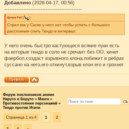
Добавлено
(2026-04-17, 00:56)
---------------------------------------------
Цитата
Fell
(
)
Стрел как у Саске у него нет чтобы успеть с большого
расстояния слить Тендо в интервал.
У него очень быстро кастующеся всякие пуки есть
на которые тендо в соло не сречаит без ОО, кинет
фаербол,создаст взрывного клона,побежит в ребрах
суссано на него,его откинут,взрыв клон его и грохнет
Форум поклонников аниме
Наруто и Боруто
»
Манга
»
Противостояния персонажей
»
Тендо против Итачи
Страница
1
из
4
1
2
3
4