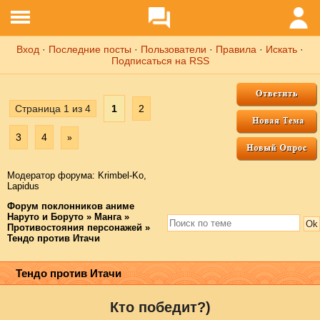
Вход
·
Последние посты
·
Пользователи
·
Правила
·
Искать
·
Подписаться на RSS
Страница
1
из
4
1
2
3
4
»
Модератор форума:
Krimbel-Ko
,
Lapidus
Форум поклонников аниме
Наруто и Боруто
»
Манга
»
Противостояния персонажей
»
Тендо против Итачи
Тендо против Итачи
Кто победит?)