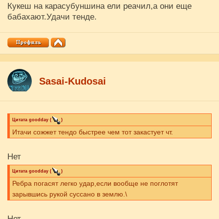
Кукеш на карасубуншина ели реачил,а они еще
бабахают.Удачи тенде.
Sasai-Kudosai
Цитата
goodday
(
)
Итачи сожжет тендо быстрее чем тот закастует чт.
Нет
Цитата
goodday
(
)
Ребра погасят легко удар,если вообще не поглотят
зарывшись рукой суссано в землю.\
Нет