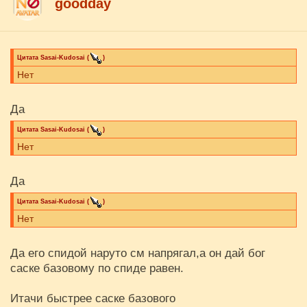
goodday
Цитата
Sasai-Kudosai
(
)
Нет
Да
Цитата
Sasai-Kudosai
(
)
Нет
Да
Цитата
Sasai-Kudosai
(
)
Нет
Да его спидой наруто см напрягал,а он дай бог
саске базовому по спиде равен.
Итачи быстрее саске базового