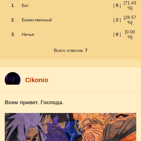
[71.43
1
.
Бог
[
5
]
%]
[28.57
2
.
Божественный
[
2
]
%]
[0.00
3
.
Ничья
[
0
]
%]
Всего ответов:
7
Cikоnio
Всем привет. Господа.