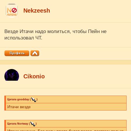
Nekzeesh
Везде Итачи надо молиться, чтобы Пейн не
использовал ЧТ.
Cikоnio
Цитата
goodday
(
)
Итачи везде
Цитата
Nortway
(
)