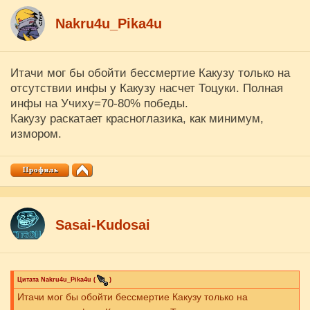
Nakru4u_Pika4u
Итачи мог бы обойти бессмертие Какузу только на
отсутствии инфы у Какузу насчет Тоцуки. Полная
инфы на Учиху=70-80% победы.
Какузу раскатает красноглазика, как минимум,
измором.
Sasai-Kudosai
Цитата
Nakru4u_Pika4u
(
)
Итачи мог бы обойти бессмертие Какузу только на