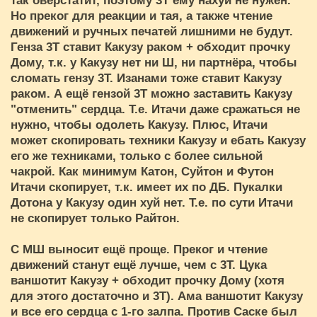
так оверстатит, поэтому 3Т ему нахуй не нужен.
Но преког для реакции и тая, а также чтение
движений и ручных печатей лишними не будут.
Генза 3Т ставит Какузу раком + обходит прочку
Дому, т.к. у Какузу нет ни Ш, ни партнёра, чтобы
сломать гензу 3Т. Изанами тоже ставит Какузу
раком. А ещё гензой 3Т можно заставить Какузу
"отменить" сердца. Т.е. Итачи даже сражаться не
нужно, чтобы одолеть Какузу. Плюс, Итачи
может скопировать техники Какузу и ебать Какузу
его же техниками, только с более сильной
чакрой. Как минимум Катон, Суйтон и Футон
Итачи скопирует, т.к. имеет их по ДБ. Пукалки
Дотона у Какузу один хуй нет. Т.е. по сути Итачи
не скопирует только Райтон.
С МШ выносит ещё проще. Преког и чтение
движений станут ещё лучше, чем с 3Т. Цука
ваншотит Какузу + обходит прочку Дому (хотя
для этого достаточно и 3Т). Ама ваншотит Какузу
и все его сердца с 1-го залпа. Против Саске был