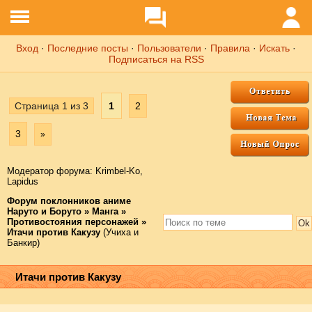
Вход
·
Последние посты
·
Пользователи
·
Правила
·
Искать
·
Подписаться на RSS
Страница
1
из
3
1
2
3
»
Модератор форума:
Krimbel-Ko
,
Lapidus
Форум поклонников аниме
Наруто и Боруто
»
Манга
»
Противостояния персонажей
»
Итачи против Какузу
(Учиха и
Банкир)
Итачи против Какузу