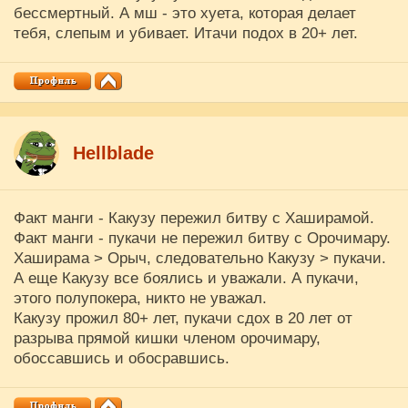
бессмертный. А мш - это хуета, которая делает
тебя, слепым и убивает. Итачи подох в 20+ лет.
Hellblade
Факт манги - Какузу пережил битву с Хаширамой.
Факт манги - пукачи не пережил битву с Орочимару.
Хаширама > Орыч, следовательно Какузу > пукачи.
А еще Какузу все боялись и уважали. А пукачи,
этого полупокера, никто не уважал.
Какузу прожил 80+ лет, пукачи сдох в 20 лет от
разрыва прямой кишки членом орочимару,
обоссавшись и обосравшись.