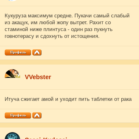
Кукуруза максимум средне. Пукачи самый слабый
из акацук, им любой жопу вытрет. Рахит со
стаминой ниже плинтуса - один раз пукнуть
говнотерасу и сдохнуть от истощения.
VVebster
Итуча сжигает амой и уходит пить таблетки от рака