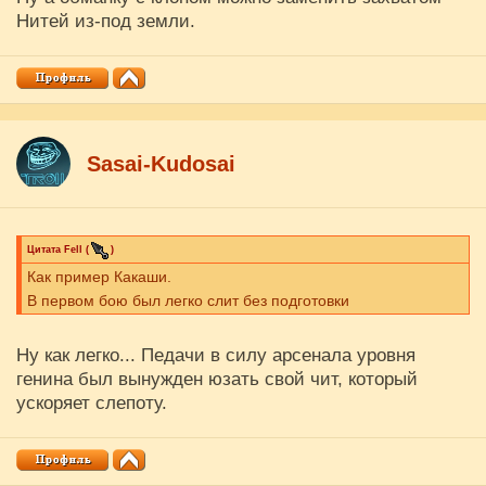
Нитей из-под земли.
Sasai-Kudosai
Цитата
Fell
(
)
Как пример Какаши.
В первом бою был легко слит без подготовки
Ну как легко... Педачи в силу арсенала уровня
генина был вынужден юзать свой чит, который
ускоряет слепоту.