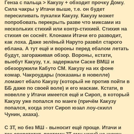
Генза с пальца > Какузу + обходит прочку Дому.
Сила чакры у Итачи выше, т.е. он будет
пересиливать пукалки Какузу. Какузу может
попробовать перекрыть разве что миксами из
нескольких стихий или контр-стихией. Стихия на
стихия он соснёт. Клонами Итачи его разводит,
как лоха. Даже зелёный Наруто развёл старого
еблана. А тут ещё и вороны перед ебалом летать
будут, загораживая обзор. Вороны, кстати,
выебут Какузу, т.к. задержали Саске ВМШ и
обезоружили Кабуто СМ. Какузу на их фоне
комар. Чакроудары (показаны в новелле)
ломают ебало Какузу (который не против пойти в
ББ даже по своей воле) и его маскам. Кстати, в
новелле у Итачи имеется ещё и Сироп, в который
Какузу уже попался по манге (причём Какузу
попался, когда этот Сироп юзал лоу-скилл
Чунин, ахаха).
С 3Т, но без МШ - выносит ещё проще. Итачи и