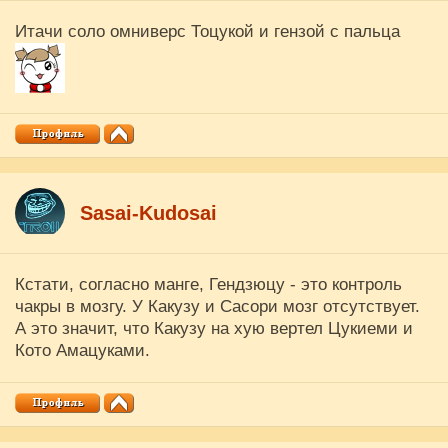
Итачи соло омниверс Тоцукой и гензой с пальца
Sasai-Kudosai
Кстати, согласно манге, Гендзюцу - это контроль
чакры в мозгу. У Какузу и Сасори мозг отсутствует.
А это значит, что Какузу на хую вертел Цукиеми и
Кото Амацуками.