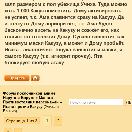
залп размером с пол убежища Учиха. Туда можно
хоть 1.000 Какуз поместить. Дому активировать
не успеет, т.к. Ама спавнится сразу на Какузу. Да
и толку от Дому априори нет, т.к. Ама будет
бесконечно висеть на Какузу и сожжёт его, как
только тот отключит Дому. Сусано ваншотит как
минимум маски Какузу, а может и Дому пробьёт.
Ясака - аналогично. Тоцука ваншотит и маски, и
самого Какузу (т.к. игнорит прочку). Ята
блокирует любую атаку.
Форум поклонников аниме
Наруто и Боруто
»
Манга
»
Противостояния персонажей
»
Итачи против Какузу
(Учиха и
Банкир)
Страница
1
из
3
1
2