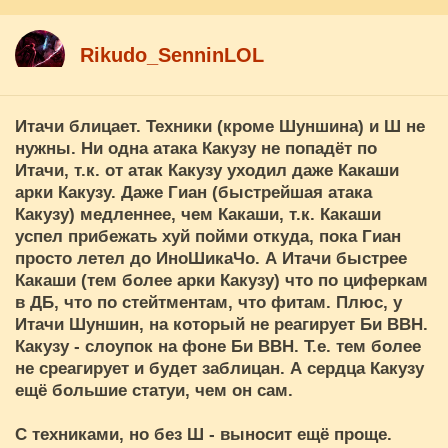
Rikudo_SenninLOL
Итачи блицает. Техники (кроме Шуншина) и Ш не
нужны. Ни одна атака Какузу не попадёт по
Итачи, т.к. от атак Какузу уходил даже Какаши
арки Какузу. Даже Гиан (быстрейшая атака
Какузу) медленнее, чем Какаши, т.к. Какаши
успел прибежать хуй пойми откуда, пока Гиан
просто летел до ИноШикаЧо. А Итачи быстрее
Какаши (тем более арки Какузу) что по циферкам
в ДБ, что по стейтментам, что фитам. Плюс, у
Итачи Шуншин, на который не реагирует Би ВВН.
Какузу - слоупок на фоне Би ВВН. Т.е. тем более
не среагирует и будет заблицан. А сердца Какузу
ещё большие статуи, чем он сам.
С техниками, но без Ш - выносит ещё проще.