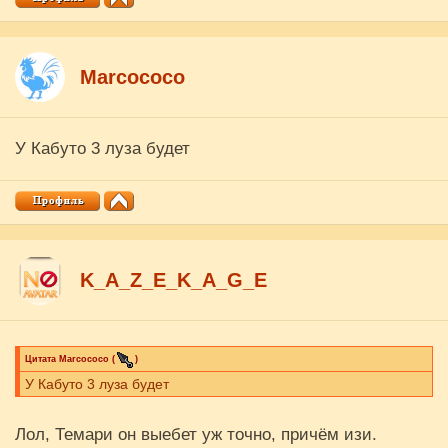
Marcococo
У Кабуто 3 луза будет
K_A_Z_E_K_A_G_E
Цитата
Marcococo
(
)
У Кабуто 3 луза будет
Лол, Темари он выебет уж точно, причём изи.