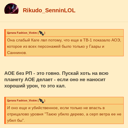
Rikudo_SenninLOL
Цитата
Fashion_Victim
(
)
Она слабый Каге лвл потому, что еще в ТВ-1 показало АОЭ,
которое из всех персонажей было только у Гаары и
Саннинов.
АОЕ без РП - это говно. Пускай хоть на всю
планету АОЕ делает - если оно не наносит
хороший урон, то это кал.
Цитата
Fashion_Victim
(
)
И оно еще и убийственное, если только не впасть в
отрицалово уровня "Таюю убило дерево, а серп ветра ее не
убил бы".