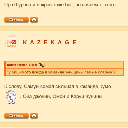
Про 0 урона и покров тоже bull, но начнем с этого.
K_A_Z_E_K_A_G_E
Цитата
Fashion_Victim
(
)
"у Кишимото всегда в команде женщины самые слабые"?
К слову, Самуи самая сильная в команде Кумо
. Она джонин, Омои и Каруи чунины