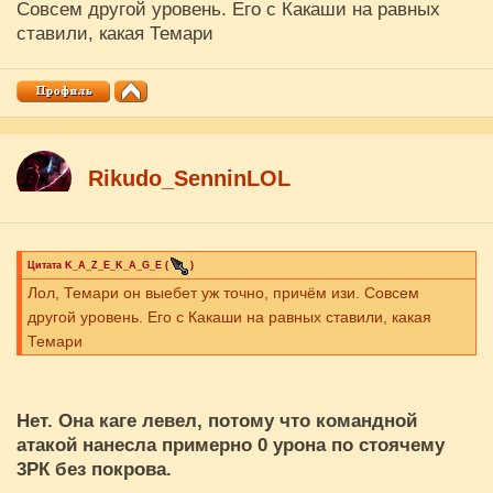
Совсем другой уровень. Его с Какаши на равных
ставили, какая Темари
Rikudo_SenninLOL
Цитата
K_A_Z_E_K_A_G_E
(
)
Лол, Темари он выебет уж точно, причём изи. Совсем
другой уровень. Его с Какаши на равных ставили, какая
Темари
Нет. Она каге левел, потому что командной
атакой нанесла примерно 0 урона по стоячему
3РК без покрова.