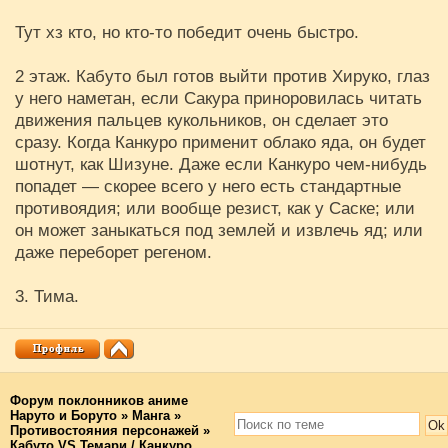
Тут хз кто, но кто-то победит очень быстро.
2 этаж. Кабуто был готов выйти против Хируко, глаз
у него наметан, если Сакура приноровилась читать
движения пальцев кукольников, он сделает это
сразу. Когда Канкуро применит облако яда, он будет
шотнут, как Шизуне. Даже если Канкуро чем-нибудь
попадет — скорее всего у него есть стандартные
противоядия; или вообще резист, как у Саске; или
он может заныкаться под землей и извлечь яд; или
даже переборет регеном.
3. Тима.
Форум поклонников аниме
Наруто и Боруто
»
Манга
»
Противостояния персонажей
»
Кабуто VS Темари / Канкуро