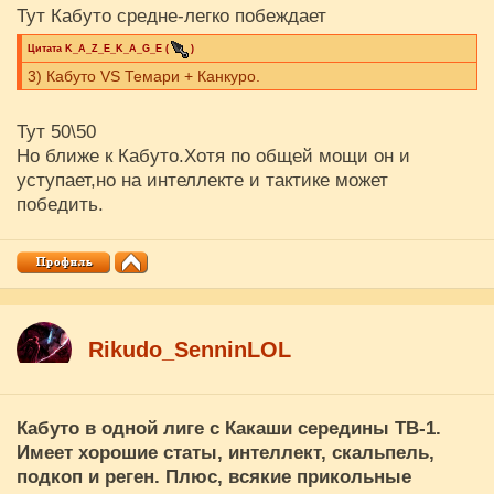
Тут Кабуто средне-легко побеждает
Цитата
K_A_Z_E_K_A_G_E
(
)
3) Кабуто VS Темари + Канкуро.
Тут 50\50
Но ближе к Кабуто.Хотя по общей мощи он и
уступает,но на интеллекте и тактике может
победить.
Rikudo_SenninLOL
Кабуто в одной лиге с Какаши середины ТВ-1.
Имеет хорошие статы, интеллект, скальпель,
подкоп и реген. Плюс, всякие прикольные