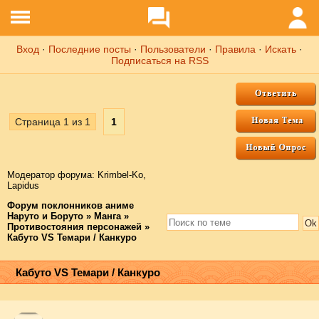
Вход
·
Последние посты
·
Пользователи
·
Правила
·
Искать
·
Подписаться на RSS
Страница
1
из
1
1
Модератор форума:
Krimbel-Ko
,
Lapidus
Форум поклонников аниме
Наруто и Боруто
»
Манга
»
Противостояния персонажей
»
Кабуто VS Темари / Канкуро
Кабуто VS Темари / Канкуро