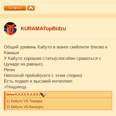
KURAMATopBidzu
Общий уровень Кабуто в манге скейлили близко к
Какаши
У Кабуто хорошие статы(способен сражаться с
Цунаде на равных).
Реген
Неплохой пробой(хотя с этим спорно)
Есть подкоп и высокий интеллект.
+Гендзюцу.
Цитата
K_A_Z_E_K_A_G_E
(
)
1) Кабуто VS Темари;
2) Кабуто VS Канкуро;