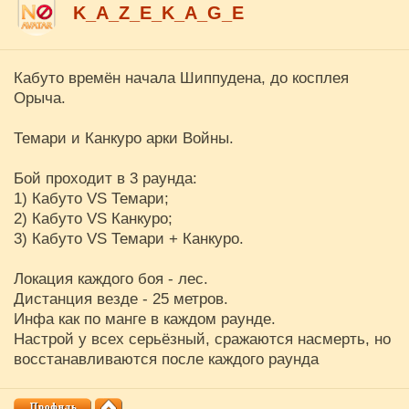
K_A_Z_E_K_A_G_E
Кабуто времён начала Шиппудена, до косплея
Орыча.
Темари и Канкуро арки Войны.
Бой проходит в 3 раунда:
1) Кабуто VS Темари;
2) Кабуто VS Канкуро;
3) Кабуто VS Темари + Канкуро.
Локация каждого боя - лес.
Дистанция везде - 25 метров.
Инфа как по манге в каждом раунде.
Настрой у всех серьёзный, сражаются насмерть, но
восстанавливаются после каждого раунда