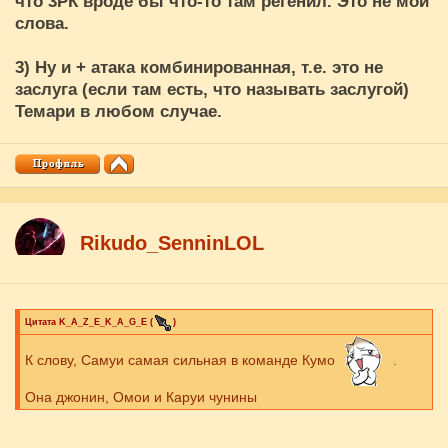
что 3РК вроде бы что-то там регенил. Это не мои
слова.
3) Ну и + атака комбинированная, т.е. это не
заслуга (если там есть, что называть заслугой)
Темари в любом случае.
Rikudo_SenninLOL
Цитата
K_A_Z_E_K_A_G_E
(
)
К слову, Самуи самая сильная в команде Кумо
.
Она джонин, Омои и Каруи чунины