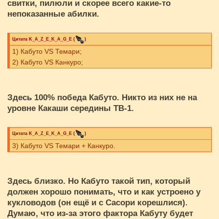
свитки, пилюли и скорее всего какие-то
непоказанные абилки.
Цитата
K_A_Z_E_K_A_G_E
(
)
1) Кабуто VS Темари;
2) Кабуто VS Канкуро;
Здесь 100% победа Кабуто. Никто из них не на
уровне Какаши середины ТВ-1.
Цитата
K_A_Z_E_K_A_G_E
(
)
3) Кабуто VS Темари + Канкуро.
Здесь близко. Но Кабуто такой тип, который
должен хорошо понимать, что и как устроено у
кукловодов (он ещё и с Сасори корешлися).
Думаю, что из-за этого фактора Кабуту будет