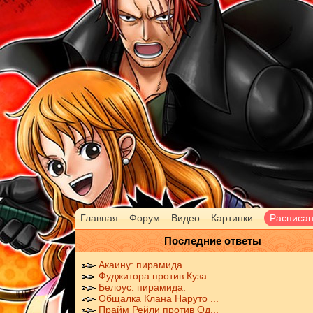
Главная
Форум
Видео
Картинки
Расписа
Последние ответы
Акаину: пирамида.
Фуджитора против Куза...
Белоус: пирамида.
Общалка Клана Наруто ...
Прайм Рейли против Од...