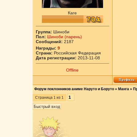
Каге
Группа:
Шиноби
Пол:
Шиноби (парень)
Сообщений:
2187
Награды:
9
Страна:
Российская Федерация
Дата регистрации:
2013-11-08
Offline
Форум поклонников аниме Наруто и Боруто
»
Манга
»
П
1
Страница
1
из
1