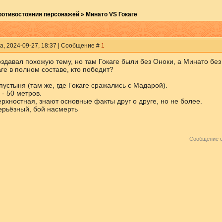
ротивостояния персонажей
»
Минато VS Гокаге
а, 2024-09-27, 18:37 | Сообщение #
1
оздавал похожую тему, но там Гокаге были без Оноки, а Минато без
ге в полном составе, кто победит?
пустыня (там же, где Гокаге сражались с Мадарой).
- 50 метров.
рхностная, знают основные факты друг о друге, но не более.
ерьёзный, бой насмерть
Сообщение 