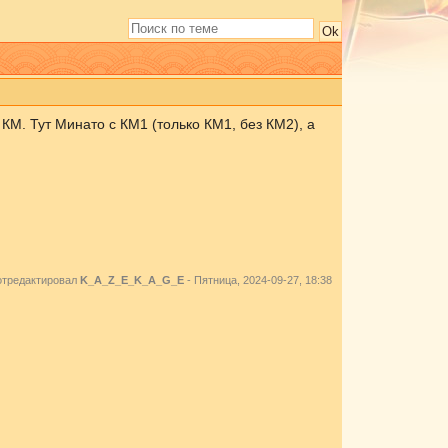
 КМ. Тут Минато с КМ1 (только КМ1, без КМ2), а
отредактировал
K_A_Z_E_K_A_G_E
-
Пятница, 2024-09-27, 18:38