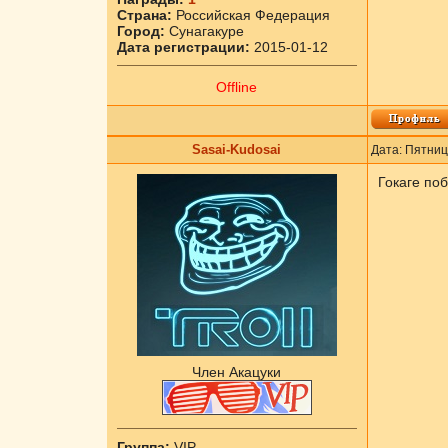
Страна:
Российская Федерация
Город:
Сунагакуре
Дата регистрации:
2015-01-12
Offline
Sasai-Kudosai
Дата: Пятниц
Гокаге по
Член Акацуки
Группа:
VIP