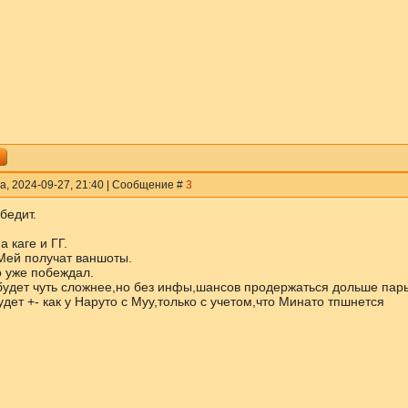
а, 2024-09-27, 21:40 | Сообщение #
3
бедит.
а каге и ГГ.
Мей получат ваншоты.
 уже побеждал.
будет чуть сложнее,но без инфы,шансов продержаться дольше пары 
дет +- как у Наруто с Муу,только с учетом,что Минато тпшнется