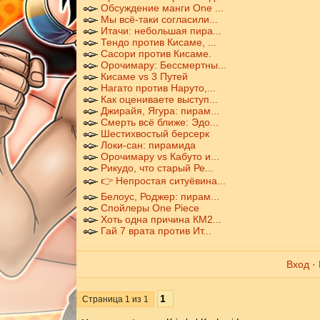
Обсуждение манги One ...
Мы всё-таки согласили...
Итачи: небольшая пира...
Тендо против Кисаме, ...
Сасори против Кисаме.
Орочимару: Бессмертны...
Кисаме vs 3 Путей
Нагато против Наруто,...
Как оцениваете выступ...
Джирайя, Ягура: пирам...
Смерть всё ближе: Эдо...
Шестихвостый берсерк
Локи-сан: пирамида
Орочимару vs Кабуто и...
Рикудо, что старый Ре...
👉 Непростая ситуёвина...
Белоус, Роджер: пирам...
Спойлеры One Piece
Хоть одна причина КМ2...
Гай 7 врата против Ит...
Вход
·
1
Страница
1
из
1