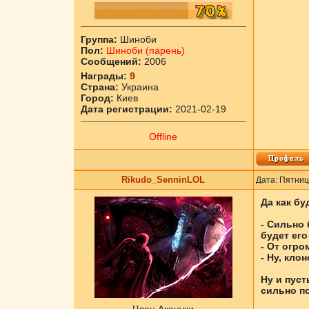
Группа:
Шиноби
Пол:
Шиноби (парень)
Сообщений:
2006
Награды:
9
Страна:
Украина
Город:
Киев
Дата регистрации:
2021-02-19
Offline
Rikudo_SenninLOL
Дата: Пятниц
Да как бу
- Сильно 
будет его
- От огро
- Ну, кл
Ну и пуст
сильно п