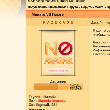
Krimbel-Ko
Lapidus
Модератор форума:
,
Форум поклонников аниме Наруто и Боруто
»
Манга
»
П
Минато VS Гокаге
K_A_Z_E_K_A_G_E
Дата: Пятниц
Я как-то с
пятёрка Ка
Локация - 
Дистанция 
Инфа пове
Настрой с
Джоуннин
Группа:
Шиноби
Пол:
Шиноби (парень)
Сообщений:
981
Награды:
1