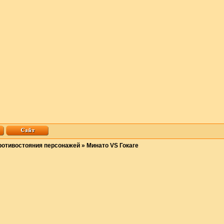
ротивостояния персонажей
»
Минато VS Гокаге