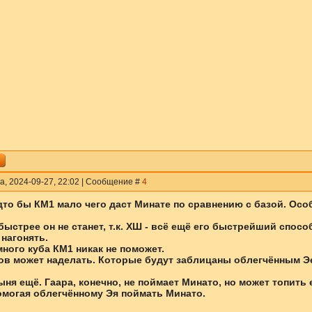
а, 2024-09-27, 22:02 | Сообщение #
4
дто бы КМ1 мало чего даст Минате по сравнению с базой. Осо
быстрее он не станет, т.к. ХШ - всё ещё его быстрейший спос
 нагонять.
много куба КМ1 никак не поможет.
онов может наделать. Которые будут заблицаны облегчённым 
ыня ещё. Гаара, конечно, не поймает Минато, но может топить е
омогая облегчённому Эя поймать Минато.