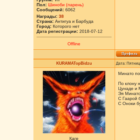
Пол:
Шиноби (парень)
Сообщений:
6062
Награды:
38
Страна:
Антигуа и Барбуда
Город:
Которого нет
Дата регистрации:
2018-07-12
Offline
KURAMATopBidzu
Дата: Пятниц
Минато по
По клону н
Цунаде и 
Эя Минато
С Гаарой 
С Оноки бу
Каге