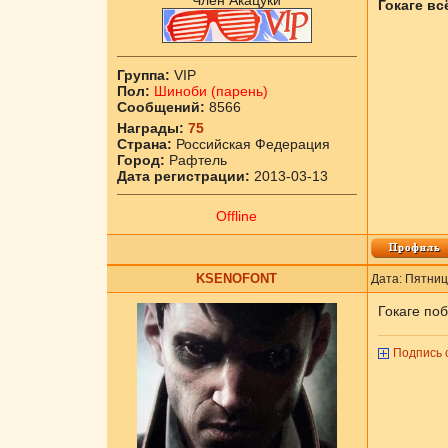
Член Акацуки
Гокаге вс
Группа:
VIP
Пол:
Шиноби (парень)
Сообщений:
8566
Награды:
75
Страна:
Российская Федерация
Город:
Рафтель
Дата регистрации:
2013-03-13
Offline
KSENOFONT
Дата: Пятниц
Гокаге поб
Подпись 