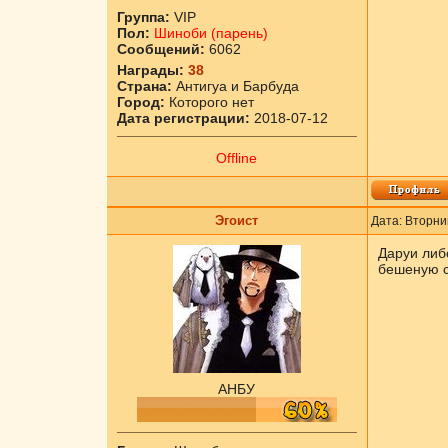
Группа:
VIP
Пол:
Шиноби (парень)
Сообщений:
6062
Награды:
38
Страна:
Антигуа и Барбуда
Город:
Которого нет
Дата регистрации:
2018-07-12
Offline
Эгоист
Дата: Вторни
Даруи либ
бешеную с
АНБУ