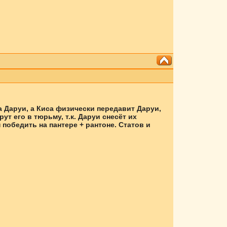
ча Даруи, а Киса физически передавит Даруи,
ут его в тюрьму, т.к. Даруи снесёт их
 победить на пантере + рантоне. Статов и