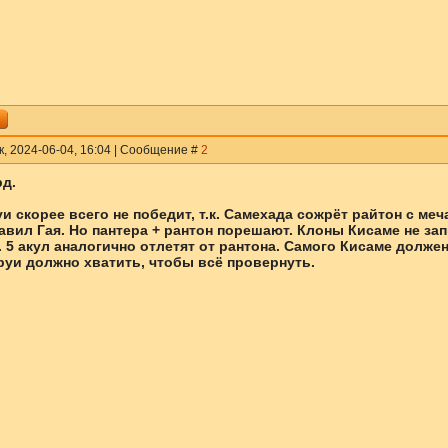
к, 2024-06-04, 16:04 | Сообщение #
2
д.
и скорее всего не победит, т.к. Самехада сожрёт райтон с ме
авил Гая. Но пантера + рантон порешают. Клоны Кисаме не запр
 5 акул аналогично отлетят от рантона. Самого Кисаме должен
руи должно хватить, чтобы всё провернуть.