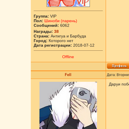
Группа:
VIP
Пол:
Шиноби (парень)
Сообщений:
6062
Награды:
38
Страна:
Антигуа и Барбуда
Город:
Которого нет
Дата регистрации:
2018-07-12
Offline
Fell
Дата: Вторни
Даруи побе