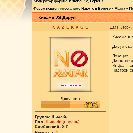
Krimbel-Ko
Lapidus
Модератор форума:
,
Форум поклонников аниме Наруто и Боруто
»
Манга
»
П
Кисаме VS Даруи
K_A_Z_E_K_A_G_E
Дата: Вторни
Кисаме в 
Даруи стан
Локация - 
Дистанция 
Инфа - пов
Настрой с
Джоуннин
Группа:
Шиноби
Пол:
Шиноби (парень)
Сообщений:
981
Награды:
1