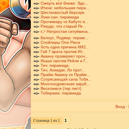
Смерть всё ближе: Эдо...
Итачи: небольшая пира...
Шестихвостый берсерк
Локи-сан: пирамида
Орочимару vs Кабуто и...
Рикудо, что старый Ре...
👉 Непростая ситуёвина...
Белоус, Роджер: пирам...
Спойлеры One Piece
Хоть одна причина КМ2...
Гай 7 врата против Ит...
Акаину проверяет проч...
Ишшо против Рейли и Г...
Тич: пирамида.
Тич, Аокидзи, Ло прот...
Прайм Акаину vs Прайм...
Сотрясающая сила Тоби...
Многоходовочная заруб...
Веселимся (тир лист)
Тобирама: пирамида.
Вход
·
1
Страница
1
из
1