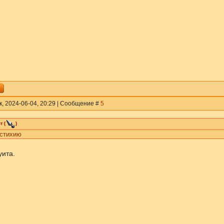
к, 2024-06-04, 20:29 | Сообщение #
5
т
(
)
стихию
уита.