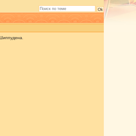
 Шиппудена.