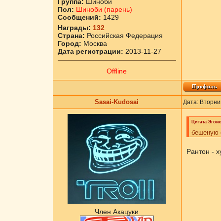
Группа:
Шиноби
Пол:
Шиноби (парень)
Сообщений:
1429
Награды:
132
Страна:
Российская Федерация
Город:
Москва
Дата регистрации:
2013-11-27
Offline
Sasai-Kudosai
Дата: Вторни
Цитата
Эгоис
бешеную 
Рантон - х
Член Акацуки