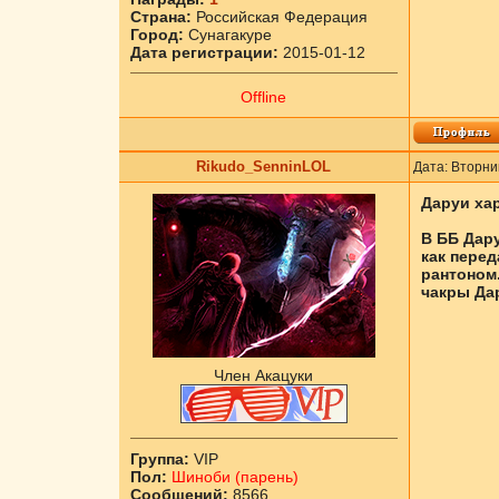
Страна:
Российская Федерация
Город:
Сунагакуре
Дата регистрации:
2015-01-12
Offline
Rikudo_SenninLOL
Дата: Вторни
Даруи хар
В ББ Дару
как перед
рантоном.
чакры Да
Член Акацуки
Группа:
VIP
Пол:
Шиноби (парень)
Сообщений:
8566