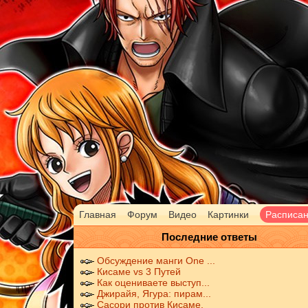
Главная
Форум
Видео
Картинки
Расписа
Последние ответы
Обсуждение манги One ...
Кисаме vs 3 Путей
Как оцениваете выступ...
Джирайя, Ягура: пирам...
Сасори против Кисаме.