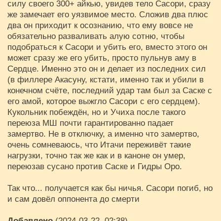
силу своего 300+ айкью, увидев тело Сасори, сразу
же замечает его уязвимое место. Сложив два плюс
два он приходит к осознанию, что ему вовсе не
обязательно разваливать алую сотню, чтобы
подобраться к Сасори и убить его, вместо этого он
может сразу же его убить, просто пульнув аму в
Сердце. Именно это он и делает из последних сил
(в филлере Акасуну, кстати, именно так и убили в
конечном счёте, последний удар там был за Саске с
его амой, которое выжгло Сасори с его сердцем).
Кукольник побеждён, но и Учиха после такого
переюза МШ почти гарантированно падает
замертво. Не в отключку, а именно что замертво,
очень сомневаюсь, что Итачи переживёт такие
нагрузки, точно так же как и в каноне он умер,
переюзав сусано против Саске и Гидры Оро.
Так что... получается как бы ничья. Сасори погиб, но
и сам довёл оппонента до смерти
Добавлено
(2024-03-22, 02:38)