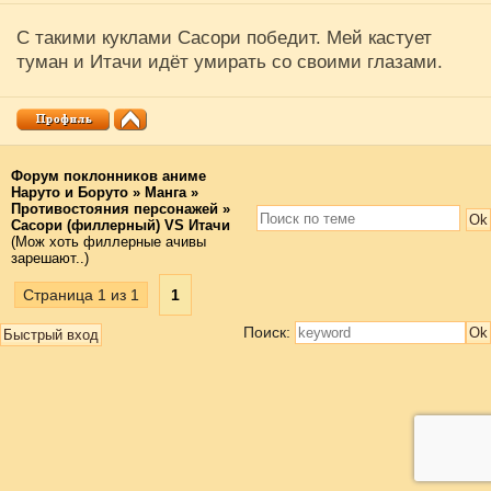
С такими куклами Сасори победит. Мей кастует
туман и Итачи идёт умирать со своими глазами.
Форум поклонников аниме
Наруто и Боруто
»
Манга
»
Противостояния персонажей
»
Сасори (филлерный) VS Итачи
(Мож хоть филлерные ачивы
зарешают..)
Страница
1
из
1
1
Поиск: