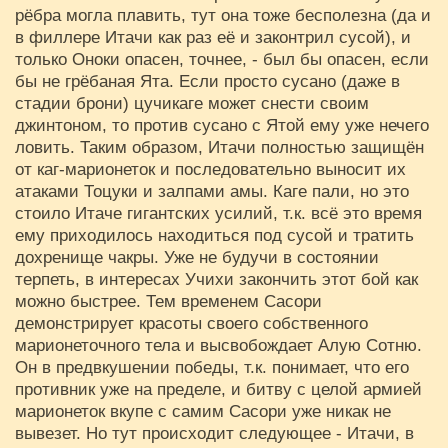
рёбра могла плавить, тут она тоже бесполезна (да и
в филлере Итачи как раз её и законтрил сусой), и
только Оноки опасен, точнее, - был бы опасен, если
бы не грёбаная Ята. Если просто сусано (даже в
стадии брони) цучикаге может снести своим
джинтоном, то против сусано с Ятой ему уже нечего
ловить. Таким образом, Итачи полностью защищён
от каг-марионеток и последовательно выносит их
атаками Тоцуки и залпами амы. Каге пали, но это
стоило Итаче гигантских усилий, т.к. всё это время
ему приходилось находиться под сусой и тратить
дохренище чакры. Уже не будучи в состоянии
терпеть, в интересах Учихи закончить этот бой как
можно быстрее. Тем временем Сасори
демонстрирует красоты своего собственного
марионеточного тела и высвобождает Алую Сотню.
Он в предвкушении победы, т.к. понимает, что его
противник уже на пределе, и битву с целой армией
марионеток вкупе с самим Сасори уже никак не
вывезет. Но тут происходит следующее - Итачи, в