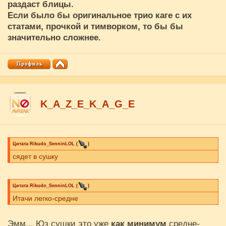
раздаст блицы.
Если было бы оригинальное трио каге с их
статами, прочкой и тимворком, то бы бы
значительно сложнее.
K_A_Z_E_K_A_G_E
Цитата
Rikudo_SenninLOL
(
)
сядет в сушку
Цитата
Rikudo_SenninLOL
(
)
Итачи легко-средне
Эмм... Юз сушки это уже
как минимум
средне-