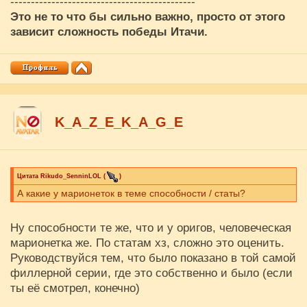
---------------------------------------------
Это не то что бы сильно важно, просто от этого
зависит сложность победы Итачи.
K_A_Z_E_K_A_G_E
Цитата
Rikudo_SenninLOL
(
)
А какие у марионеток в теме способности / статы?
Ну способности те же, что и у оригов, человеческая
марионетка же. По статам хз, сложно это оценить.
Руководствуйся тем, что было показано в той самой
филлерной серии, где это собственно и было (если
ты её смотрел, конечно)