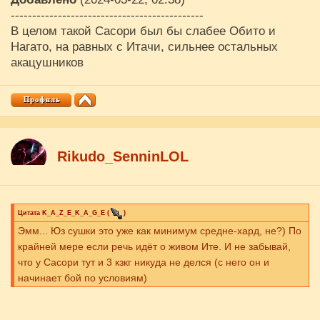
---------------------------------------------
В целом такой Сасори был бы слабее Обито и
Нагато, на равных с Итачи, сильнее остальных
акацушников
Rikudo_SenninLOL
Цитата
K_A_Z_E_K_A_G_E
(
)
Эмм... Юз сушки это уже как минимум средне-хард, не?) По
крайней мере если речь идёт о живом Ите. И не забывай,
что у Сасори тут и 3 кзкг никуда не делся (с него он и
начинает бой по условиям)