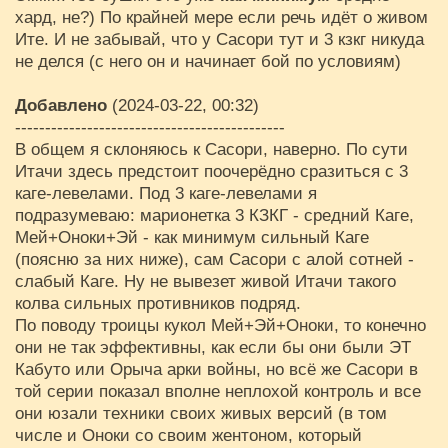
хард, не?) По крайней мере если речь идёт о живом
Ите. И не забывай, что у Сасори тут и 3 кзкг никуда
не делся (с него он и начинает бой по условиям)
Добавлено
(2024-03-22, 00:32)
---------------------------------------------
В общем я склоняюсь к Сасори, наверно. По сути
Итачи здесь предстоит поочерёдно сразиться с 3
каге-левелами. Под 3 каге-левелами я
подразумеваю: марионетка 3 КЗКГ - средний Каге,
Мей+Оноки+Эй - как минимум сильный Каге
(поясню за них ниже), сам Сасори с алой сотней -
слабый Каге. Ну не вывезет живой Итачи такого
колва сильных противников подряд.
По поводу троицы кукол Мей+Эй+Оноки, то конечно
они не так эффективны, как если бы они были ЭТ
Кабуто или Орыча арки войны, но всё же Сасори в
той серии показал вполне неплохой контроль и все
они юзали техники своих живых версий (в том
числе и Оноки со своим жентоном, который