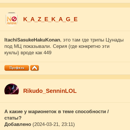
K_A_Z_E_K_A_G_E
ItachiSasukeHakuKonan
, это там где трипы Цунады
под МЦ показывали. Серия (где конкретно эти
куклы) вроде как 449
Rikudo_SenninLOL
А какие у марионеток в теме способности /
статы?
Добавлено
(2024-03-21, 23:11)