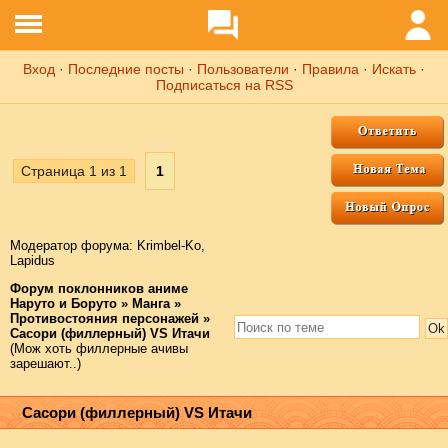
Вход
·
Последние посты
·
Пользователи
·
Правила
·
Искать
·
Подписаться на RSS
Страница
1
из
1
1
Модератор форума:
Krimbel-Ko
,
Lapidus
Форум поклонников аниме
Наруто и Боруто
»
Манга
»
Противостояния персонажей
»
Сасори (филлерный) VS Итачи
(Мож хоть филлерные ачивы
зарешают..)
Сасори (филлерный) VS Итачи