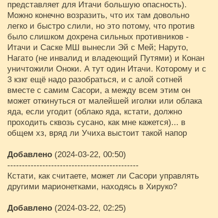
представляет для Итачи большую опасность).
Можно конечно возразить, что их там довольно
легко и быстро слили, но это потому, что против
было слишком дохрена сильных противников -
Итачи и Саске МШ вынесли Эй с Мей; Наруто,
Нагато (не инвалид и владеющий Путями) и Конан
уничтожили Оноки. А тут один Итачи. Которому и с
3 кзкг ещё надо разобраться, и с алой сотней
вместе с самим Сасори, а между всем этим он
может откинуться от малейшей иголки или облака
яда, если угодит (облако яда, кстати, должно
проходить сквозь сусано, как мне кажется)... в
общем хз, вряд ли Учиха выстоит такой напор
Добавлено
(2024-03-22, 00:50)
---------------------------------------------
Кстати, как считаете, может ли Сасори управлять
другими марионетками, находясь в Хируко?
Добавлено
(2024-03-22, 02:25)