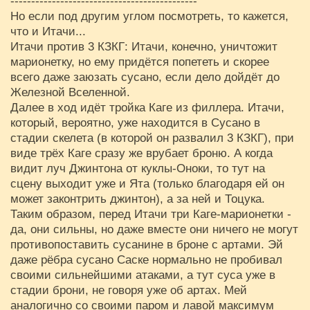
---------------------------------------------
Но если под другим углом посмотреть, то кажется,
что и Итачи...
Итачи против 3 КЗКГ: Итачи, конечно, уничтожит
марионетку, но ему придётся попететь и скорее
всего даже заюзать сусано, если дело дойдёт до
Железной Вселенной.
Далее в ход идёт тройка Каге из филлера. Итачи,
который, вероятно, уже находится в Сусано в
стадии скелета (в которой он развалил 3 КЗКГ), при
виде трёх Каге сразу же врубает броню. А когда
видит луч Джинтона от куклы-Оноки, то тут на
сцену выходит уже и Ята (только благодаря ей он
может законтрить джинтон), а за ней и Тоцука.
Таким образом, перед Итачи три Каге-марионетки -
да, они сильны, но даже вместе они ничего не могут
противопоставить сусанине в броне с артами. Эй
даже рёбра сусано Саске нормально не пробивал
своими сильнейшими атаками, а тут суса уже в
стадии брони, не говоря уже об артах. Мей
аналогично со своими паром и лавой максимум