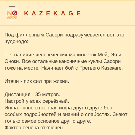
K_A_Z_E_K_A_G_E
Под филлерным Сасори подразумевается вот это
чудо-юдо:
Т.е. наличие человеческих марионеток Мей, Эя и
Оноки. Все остальные каноничные куклы Сасори
тоже на месте. Начинает бой с Третьего Казекаге.
Итачи - пик сил при жизни.
Дистанция - 35 метров.
Настрой у всех серьёзный.
Инфа - поверхностная инфа друг о друге без
особых подробностей и знаний о слабостях. Знают
только самое основное друг о друге.
Фактор сенена отключён.