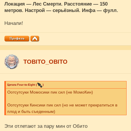
Локация — Лес Смерти. Расстояние — 150
метров. Настрой — серьёзный. Инфа — фулл.
Начали!
ТОBITO_OBITO
Цитата
Four-to-Eight
(
)
Оотсутсуки Момосики пик сил (не МомоКин)
Оотсутсуки Кинсики пик сил (но не может прекратиться в
плод и быть съеденным)
Эти отлетают за пару мин от Обито