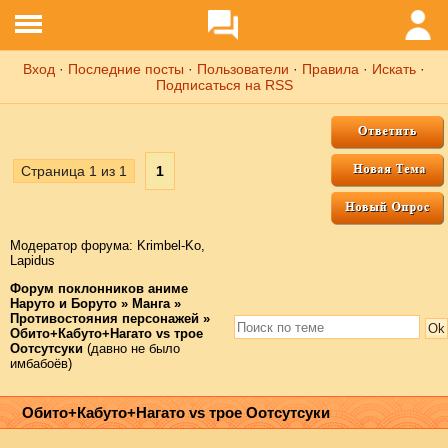
Вход
·
Последние посты
·
Пользователи
·
Правила
·
Искать
·
Подписаться на RSS
Страница
1
из
1
1
Модератор форума:
Krimbel-Ko
,
Lapidus
Форум поклонников аниме
Наруто и Боруто
»
Манга
»
Противостояния персонажей
»
Обито+Кабуто+Нагато vs трое
Оотсутсуки
(давно не было
имбабоёв)
Обито+Кабуто+Нагато vs трое Оотсутсуки