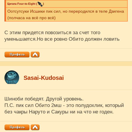
Цитата
Four-to-Eight
(
)
Оотсутсуки Исшики пик сил, но переродился в теле Дзигена
(полчаса на всё про всё)
С этим придется повозиться за счет того
уменьшается.Но все ровно Обито должен ловить
Sasai-Kudosai
Шиноби победят. Другой уровень.
П.С. пик сил Обито 2мш - это полудохлик, который
без чакры Наруто и Сакуры ни на что не годен.