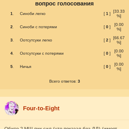
вопрос голосования
[33.33
1
.
Синоби легко
[
1
]
%]
[0.00
2
.
Синоби с потерями
[
0
]
%]
[66.67
3
.
Оотсутсуки легко
[
2
]
%]
[0.00
4
.
Оотсутсуки с потерями
[
0
]
%]
[0.00
5
.
Ничья
[
0
]
%]
Всего ответов:
3
Four-to-Eight
Обито 2 МШ пик сил (что показал без ДД) (имеет