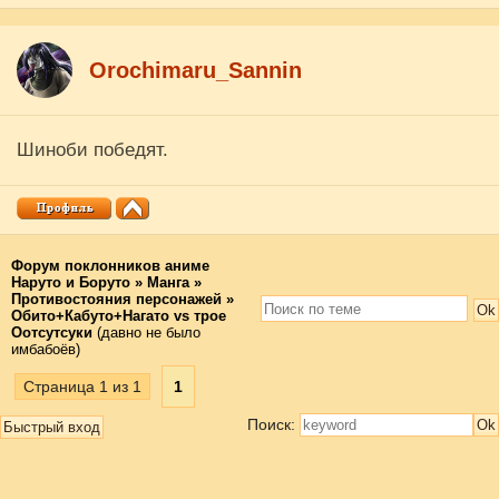
Orochimaru_Sannin
Шиноби победят.
Форум поклонников аниме
Наруто и Боруто
»
Манга
»
Противостояния персонажей
»
Обито+Кабуто+Нагато vs трое
Оотсутсуки
(давно не было
имбабоёв)
Страница
1
из
1
1
Поиск: