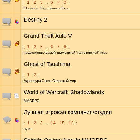
1
2
3
6
7
8
[
…
]
Electronic Entertainment Expo
Destiny 2
Grand Theft Auto V
1
2
3
6
7
8
[
…
]
продолжение самой знаменитой "гангстерской" игры
Ghost of Tsushima
1
2
[
]
Адвенчура Стелс Открытый мир
World of Warcraft: Shadowlands
MMORPG
Лучшая игровая компания/студия
1
2
3
14
15
16
[
…
]
ну и?