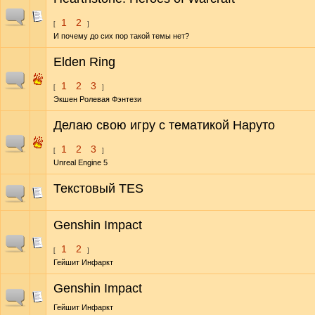
1
2
[
]
И почему до сих пор такой темы нет?
Elden Ring
1
2
3
[
]
Экшен Ролевая Фэнтези
Делаю свою игру с тематикой Наруто
1
2
3
[
]
Unreal Engine 5
Текстовый TES
Genshin Impact
1
2
[
]
Гейшит Инфаркт
Genshin Impact
Гейшит Инфаркт