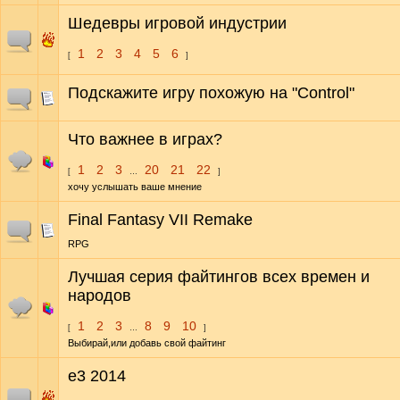
Шедевры игровой индустрии
1
2
3
4
5
6
[
]
Подскажите игру похожую на "Control"
Что важнее в играх?
1
2
3
20
21
22
[
…
]
хочу услышать ваше мнение
Final Fantasy VII Remake
RPG
Лучшая серия файтингов всех времен и
народов
1
2
3
8
9
10
[
…
]
Выбирай,или добавь свой файтинг
e3 2014