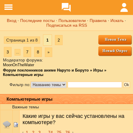
Вход
·
Последние посты
·
Пользователи
·
Правила
·
Искать
·
Подписаться на RSS
Страница
1
из
8
1
2
3
7
8
…
»
Модератор форума:
MoonOnTheWater
Форум поклонников аниме Наруто и Боруто
»
Игры
»
Компьютерные игры
Фильтр по:
Компьютерные игры
Важные темы
Какие игры у вас сейчас установлены на
компьютере?
1
2
3
74
75
76