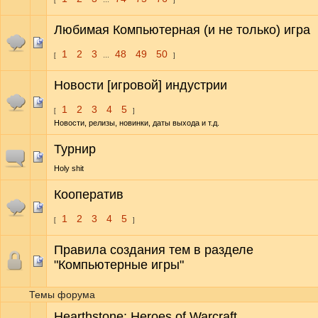
[
…
]
Любимая Компьютерная (и не только) игра
1
2
3
48
49
50
[
…
]
Новости [игровой] индустрии
1
2
3
4
5
[
]
Новости, релизы, новинки, даты выхода и т.д.
Турнир
Holy shit
Кооператив
1
2
3
4
5
[
]
Правила создания тем в разделе
"Компьютерные игры"
Темы форума
Hearthstone: Heroes of Warcraft