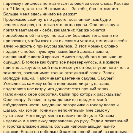
пареньку пришлось поплатиться головой за свои слова. Как там
его? Шино, кажется. Я отомстил… За тебя, брат, отомстил.
Больше меня здесь ничего не держит.
Продолжаю свой путь по дороге, осыпанной, как будто
лепестками роз, но только это пятна крови. Она повсюду и
притягивает меня к себе, как магнит. Как же хочется
попробовать её на вкус, но все эти безликие тела меня не
привлекают, чтобы касаться их своими устами, втягивая в себя
алую жидкость с привкусом железа. В этот момент, словно
подарок с небес, чувствую нежнейший аромат вишни,
смешанный с чистой кровью. Ничего подобного я раньше не
ощущал. В голове как будто всё перевернулось, а в животе
приятно закрутило, мой нос полыхнул огнём, внутри него что-то
закололо, воспринимая только этот дивный запах. Запах
молодой вишни. Напоминает цветение сакуры. Сакуры?
Ухмыляюсь самому себе и поднимаю лицо чуть выше,
подставляя нос ветру, что доносит этот пряный запах.
Напоминаю себе оборотня, байки про которых рассказывал
Орочимару. Уловив, откуда доносится предмет моей
взбудораженности, медленно поворачиваю голову влево и
шагаю, как зомби, гонимый непонятными мне самому
чувствами. Ноги ведут меня к намеченной цели. Совсем
недалеко и я уже вижу окровавленную руку. Рядом лежит кунай
и горстка влажной земли, больше напоминающая чьи-то
останки. Встаю на небольшой камень одной ногой, за которым