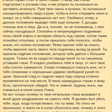
подступают к уголкам глаз, и как упорно ты пытаешься их
заставить исчезнуть. Руки твои сжаты в кулаках, ты пытаешься
сконцентрировать чакру в руке, чтобы в итоге отправить меня в
нокаут, но у тебя совершенно нет сил. Улыбаюсь этому, и
данное положение выводит тебя ещё сильнее. С досады
плюешь мне в лицо. Да-а-а, похоже, ты не понимаешь, с кем
сейчас находишься. Спокойно и непринужденно поднимаю
полы своей кофты и вытираю область под глазом, потом также
спокойно отпускаю, а после пришлось тебя попугать, чтобы
знала, кто хозяин положения. Резко хватаю тебя за локоть,
чтобы верхняя часть твоего тела поднялась вслед за рукой. Ты
приняла сидячее положение, которое тебе даётся с большим
трудом. Только из-за гордости передо мной ты не смыкаешь
уставшие глаза. Я ехидно улыбаюсь тебе в лицо, от чего твои
губы плотно сжимаются. Снова готовишься плюнуть мне, но я
тебя опережаю и хорошенько ударяю свободной рукой по
щеке. Красный след от ладони через пару секунд отлично
проявляется на том месте. В твоих изумрудных глазах я вижу
боль, пропитанную обидой. Что ж, извини, будешь знать, как
плеваться в гения клана Учиха.
Но вот только почему-то твои печальные глаза вызывают в
моей душе раздражение на самого себя. Я должен был убить
тебя, еще, когда почувствовал, что ты жива. Но этого не
произошло, и никто не в силах объяснить мне, почему я этого