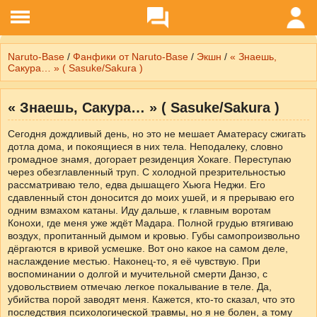
Naruto-Base
/
Фанфики от Naruto-Base
/
Экшн
/
« Знаешь,
Сакура… » ( Sasuke/Sakura )
« Знаешь, Сакура… » ( Sasuke/Sakura )
Сегодня дождливый день, но это не мешает Аматерасу сжигать
дотла дома, и покоящиеся в них тела. Неподалеку, словно
громадное знамя, догорает резиденция Хокаге. Переступаю
через обезглавленный труп. С холодной презрительностью
рассматриваю тело, едва дышащего Хьюга Неджи. Его
сдавленный стон доносится до моих ушей, и я прерываю его
одним взмахом катаны. Иду дальше, к главным воротам
Конохи, где меня уже ждёт Мадара. Полной грудью втягиваю
воздух, пропитанный дымом и кровью. Губы самопроизвольно
дёргаются в кривой усмешке. Вот оно какое на самом деле,
наслаждение местью. Наконец-то, я её чувствую. При
воспоминании о долгой и мучительной смерти Данзо, с
удовольствием отмечаю легкое покалывание в теле. Да,
убийства порой заводят меня. Кажется, кто-то сказал, что это
последствия психологической травмы, но я не болен, а тому