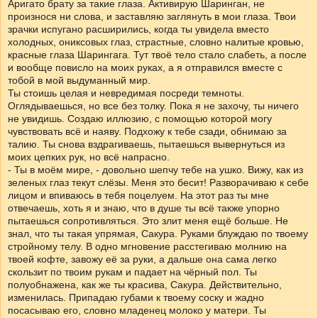
Аригато брату за такие глаза. Активирую Шаринган, не
произнося ни слова, и заставляю заглянуть в мои глаза. Твои
зрачки испугано расширились, когда ты увидела вместо
холодных, ониксовых глаз, страстные, словно налитые кровью,
красные глаза Шарингага. Тут твоё тело стало слабеть, а после
и вообще повисло на моих руках, а я отправился вместе с
тобой в мой выдуманный мир.
Ты стоишь целая и невредимая посреди темноты.
Оглядываешься, но все без толку. Пока я не захочу, ты ничего
не увидишь. Создаю иллюзию, с помощью которой могу
чувствовать всё и наяву. Подхожу к тебе сзади, обнимаю за
талию. Ты снова вздрагиваешь, пытаешься вывернуться из
моих цепких рук, но всё напрасно.
- Ты в моём мире, - довольно шепчу тебе на ушко. Вижу, как из
зеленых глаз текут слёзы. Меня это бесит! Разворачиваю к себе
лицом и впиваюсь в тебя поцелуем. На этот раз ты мне
отвечаешь, хоть я и знаю, что в душе ты всё также упорно
пытаешься сопротивляться. Это злит меня ещё больше. Не
знал, что ты такая упрямая, Сакура. Руками блуждаю по твоему
стройному телу. В одно мгновение расстегиваю молнию на
твоей кофте, завожу её за руки, а дальше она сама легко
скользит по твоим рукам и падает на чёрный пол. Ты
полуобнажена, как же ты красива, Сакура. Действительно,
изменилась. Припадаю губами к твоему соску и жадно
посасываю его, словно младенец молоко у матери. Ты