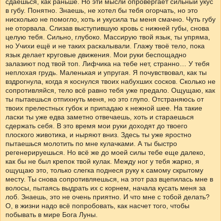
сдаешься, как раньше. Но эти мысли опровергает сильный укус
в губу. Понятно. Знаешь, не хотел бы тебя огорчать, но это
нисколько не помогло, хоть и укусила ты меня смачно. Чуть губу
не оторвала. Слизав выступившую кровь с нижней губы, снова
целую тебя. Сильно, глубоко. Массирую твой язык, ты упряма,
но Учихи ещё и не таких раскалывали. Глажу твоё тело, пока
язык делает круговые движения. Мои руки беспощадно
залазиют под твой топ. Лифчика на тебе нет, странно… У тебя
неплохая грудь. Маленькая и упругая. Я почувствовал, как ты
вздрогнула, когда я коснулся твоих набухших сосков. Сколько не
сопротивляйся, тело всё равно тебя уже предало. Ощущаю, как
ты пытаешься отпихнуть меня, но это глупо. Отстраняюсь от
твоих прелестных губок и припадаю к нежной шее. На такие
ласки ты уже едва заметно отвечаешь, хоть и стараешься
сдержать себя. В это время мои руки доходят до твоего
плоского животика, и ныряют вниз. Здесь ты уже яростно
пытаешься молотить по мне кулачками. А ты быстро
регенерируешься. Но всё же до моей силы тебе еще далеко,
как бы не был крепок твой кулак. Между ног у тебя жарко, я
ощущаю это, только слегка поднеся руку к самому скрытому
месту. Ты снова сопротивляешься, на этот раз вцепилась мне в
волосы, пытаясь выдрать их с корнем, начала кусать меня за
лоб. Знаешь, это не очень приятно. И что мне с тобой делать?
О, в жизни надо всё попробовать, как насчет того, чтобы
побывать в мире Бога Луны.