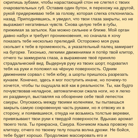
скрипишь зубами, чтобы нарастающий стон не слетел с твоих
очаровательных губ. Оставив один бутон, я перехожу на другой,
рукой придерживаю тебя за голову, которая слегка отклонилась
назад. Приподнявшись, я увидел, что твои глаза закрыты, но не
выражают негативных чувств. Снова целую тебя в губы,
прижимая за затылок. Как можно сильнее и ближе. Мой орган
давно набух и требует проникновения, но сначала я хочу
показать тебе несколько прелюдий. Осторожно моя рука
скользит к тебе в промежность, а указательный палец замирает
на бугорке. Тихонько, легкими движениями я потёр твой клитор,
отчего ты зажмурила глаза, а выражение твоё приняло
страдальческий вид. Выдернув руку из твоих шорт, подхватил
тебя на руки и положил на чёрную поверхность. Одним
движением сорвал с тебя юбку, а шорты пришлось разрезать
кунаем. Конечно, здесь я мог поступить иначе, но почему-то
хочется, чтобы ты ощущала всё как в реальности. Ты, как будто
почувствовав неладное, автоматически сжала ноги, но я легко
их раздвинул, выставляя на обозрение себе твой лепесток
сакуры. Опускаюсь между твоими коленями, ты пытаешься
закрыть самую сокровенную часть руками, но я отвожу их в
сторону, и появившиеся, откуда ни возьмись толстые веревки,
привязывают твои руки к твердой поверхности. Вдыхаю аромат
твоего тела. Ты прекрасна, Сакура. Кончиком языка провожу по
клитору, отчего по твоему телу пошла волна дрожи. Не бойся,
тебе будет хорошо. Продолжаю массировать его и