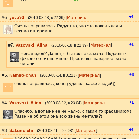
^_^
+1
#6.
yeva93
[
Материал
]
(
2010-08-18
, в 22:36)
Очень понравилось. Радует то, что это новая идея и
весьма интеремна.
+1
#7.
Vazovski_Alina
[
Материал
]
(
2010-08-18
, в 22:39)
Новая идея? Да нет, я бы так не сказала. Подобных
фиков о-о-очень много. Просто вы, наверное, мало
читали.
+3
#5.
Kamiro-chan
[
Материал
]
(
2010-08-14
, в 01:21)
очень понравилось, конец удивил, саске злодей))
^_^
+1
#4.
Vazovski_Alina
[
Материал
]
(
2010-08-12
, в 23:04)
Спасибо, а вот мне её не жалко, с таким то красавчиком)
Разве не об этом она всю жизнь мечтала?)
+1
#3.
Sakunoichi
[
Материал
]
(
2010-08-11
, в 22:08)
ААААААААААААААА!!! потрясно...я даже прослезилась...