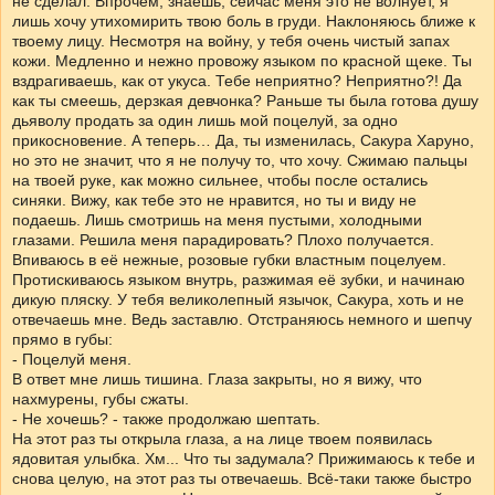
не сделал. Впрочем, знаешь, сейчас меня это не волнует, я
лишь хочу утихомирить твою боль в груди. Наклоняюсь ближе к
твоему лицу. Несмотря на войну, у тебя очень чистый запах
кожи. Медленно и нежно провожу языком по красной щеке. Ты
вздрагиваешь, как от укуса. Тебе неприятно? Неприятно?! Да
как ты смеешь, дерзкая девчонка? Раньше ты была готова душу
дьяволу продать за один лишь мой поцелуй, за одно
прикосновение. А теперь… Да, ты изменилась, Сакура Харуно,
но это не значит, что я не получу то, что хочу. Сжимаю пальцы
на твоей руке, как можно сильнее, чтобы после остались
синяки. Вижу, как тебе это не нравится, но ты и виду не
подаешь. Лишь смотришь на меня пустыми, холодными
глазами. Решила меня парадировать? Плохо получается.
Впиваюсь в её нежные, розовые губки властным поцелуем.
Протискиваюсь языком внутрь, разжимая её зубки, и начинаю
дикую пляску. У тебя великолепный язычок, Сакура, хоть и не
отвечаешь мне. Ведь заставлю. Отстраняюсь немного и шепчу
прямо в губы:
- Поцелуй меня.
В ответ мне лишь тишина. Глаза закрыты, но я вижу, что
нахмурены, губы сжаты.
- Не хочешь? - также продолжаю шептать.
На этот раз ты открыла глаза, а на лице твоем появилась
ядовитая улыбка. Хм... Что ты задумала? Прижимаюсь к тебе и
снова целую, на этот раз ты отвечаешь. Всё-таки также быстро