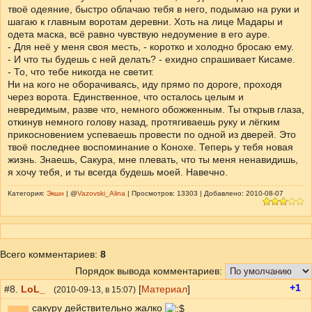
твоё одеяние, быстро облачаю тебя в него, подымаю на руки и
шагаю к главным воротам деревни. Хоть на лице Мадары и
одета маска, всё равно чувствую недоумение в его ауре.
- Для неё у меня своя месть, - коротко и холодно бросаю ему.
- И что ты будешь с ней делать? - ехидно спрашивает Кисаме.
- То, что тебе никогда не светит.
Ни на кого не оборачиваясь, иду прямо по дороге, проходя
через ворота. Единственное, что осталось целым и
невредимым, разве что, немного обожженным. Ты открыв глаза,
откинув немного голову назад, протягиваешь руку и лёгким
прикосновением успеваешь провести по одной из дверей. Это
твоё последнее воспоминание о Конохе. Теперь у тебя новая
жизнь. Знаешь, Сакура, мне плевать, что ты меня ненавидишь,
я хочу тебя, и ты всегда будешь моей. Навечно.
Категория:
Экшн
| @
Vazovski_Alina
| Просмотров: 13303 | Добавлено: 2010-08-07
Всего комментариев
:
8
Порядок вывода комментариев:
+1
#8.
LoL_
[
Материал
]
(
2010-09-13
, в 15:07)
сакуру действительно жалко