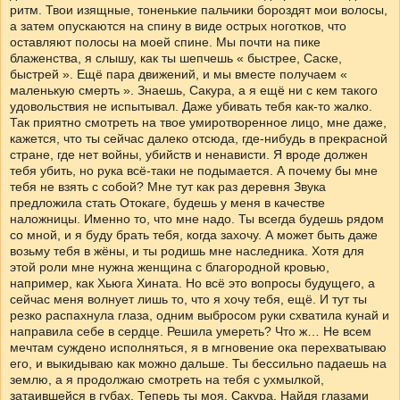
ритм. Твои изящные, тоненькие пальчики бороздят мои волосы,
а затем опускаются на спину в виде острых ноготков, что
оставляют полосы на моей спине. Мы почти на пике
блаженства, я слышу, как ты шепчешь « быстрее, Саске,
быстрей ». Ещё пара движений, и мы вместе получаем «
маленькую смерть ». Знаешь, Сакура, а я ещё ни с кем такого
удовольствия не испытывал. Даже убивать тебя как-то жалко.
Так приятно смотреть на твое умиротворенное лицо, мне даже,
кажется, что ты сейчас далеко отсюда, где-нибудь в прекрасной
стране, где нет войны, убийств и ненависти. Я вроде должен
тебя убить, но рука всё-таки не подымается. А почему бы мне
тебя не взять с собой? Мне тут как раз деревня Звука
предложила стать Отокаге, будешь у меня в качестве
наложницы. Именно то, что мне надо. Ты всегда будешь рядом
со мной, и я буду брать тебя, когда захочу. А может быть даже
возьму тебя в жёны, и ты родишь мне наследника. Хотя для
этой роли мне нужна женщина с благородной кровью,
например, как Хьюга Хината. Но всё это вопросы будущего, а
сейчас меня волнует лишь то, что я хочу тебя, ещё. И тут ты
резко распахнула глаза, одним выбросом руки схватила кунай и
направила себе в сердце. Решила умереть? Что ж… Не всем
мечтам суждено исполняться, я в мгновение ока перехватываю
его, и выкидываю как можно дальше. Ты бессильно падаешь на
землю, а я продолжаю смотреть на тебя с ухмылкой,
затаившейся в губах. Теперь ты моя, Сакура. Найдя глазами