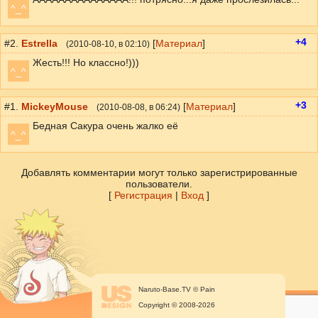
^_^
+4
#2.
Estrella
[
Материал
]
(
2010-08-10
, в 02:10)
Жесть!!! Но классно!)))
^_^
+3
#1.
MickeyMouse
[
Материал
]
(
2010-08-08
, в 06:24)
Бедная Сакура очень жалко её
^_^
Добавлять комментарии могут только зарегистрированные
пользователи.
[
Регистрация
|
Вход
]
Naruto-Base.TV © Pain
Copyright © 2008-2026