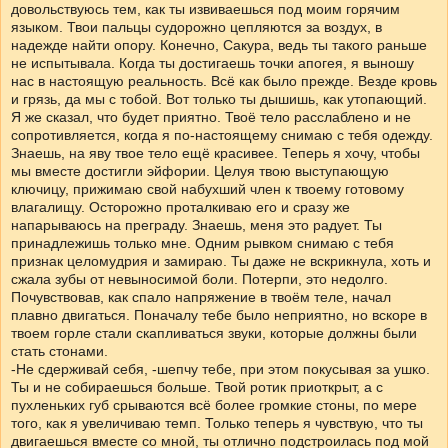
довольствуюсь тем, как ты извиваешься под моим горячим
языком. Твои пальцы судорожно цепляются за воздух, в
надежде найти опору. Конечно, Сакура, ведь ты такого раньше
не испытывала. Когда ты достигаешь точки апогея, я выношу
нас в настоящую реальность. Всё как было прежде. Везде кровь
и грязь, да мы с тобой. Вот только ты дышишь, как утопающий.
Я же сказал, что будет приятно. Твоё тело расслаблено и не
сопротивляется, когда я по-настоящему снимаю с тебя одежду.
Знаешь, на яву твое тело ещё красивее. Теперь я хочу, чтобы
мы вместе достигли эйфории. Целуя твою выступающую
ключицу, прижимаю свой набухший член к твоему готовому
влагалищу. Осторожно проталкиваю его и сразу же
напарываюсь на преграду. Знаешь, меня это радует. Ты
принадлежишь только мне. Одним рывком снимаю с тебя
признак целомудрия и замираю. Ты даже не вскрикнула, хоть и
сжала зубы от невыносимой боли. Потерпи, это недолго.
Почувствовав, как спало напряжение в твоём теле, начал
плавно двигаться. Поначалу тебе было неприятно, но вскоре в
твоем горле стали скапливаться звуки, которые должны были
стать стонами.
-Не сдерживай себя, -шепчу тебе, при этом покусывая за ушко.
Ты и не собираешься больше. Твой ротик приоткрыт, а с
пухленьких губ срываются всё более громкие стоны, по мере
того, как я увеличиваю темп. Только теперь я чувствую, что ты
двигаешься вместе со мной, ты отлично подстроилась под мой