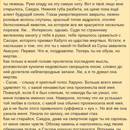
ты лежишь. Руки кладу на эту самую ногу. Вот и твоё лицо мне
открылось, Сакура. Нижняя губа разбита, на щеке пока ещё
алеет будущий синяк. Глаза умиротворенно закрыты, нежно-
розовые волосы спутаны, красный топик задрался, оголяя
белоснежный животик, на котором все же красуются несколько
порезов. Хм… Интересно, однако. Судя по странному
железному канату у тебя в руках, тебе пришлось сражаться с
Сасори, которого призвал Кабуто из царства мертвых. Кстати, я
наслышан о том, что это ты с какой-то бабкой из Суны завалила
Акасуно. Первая. Что ж, поздравляю. Теперь ты не обуза, но
мертва…
Как только в моей голове пролетела последняя мысль,
розоволосая куноичи недовольно сморщила носик, словно до
неё долетели неблагородные запахи. Хм, а я то думал она
мертва.
- Саске, - слышу я хриплый голос Харуно. Больше всего меня
удивляет то, с какой ненавистью она произнесла моё имя.
Пожалуй, если б я был слепым, то никогда бы не узнал, что
меня позвала именно она. Наверное, потому что не услышал
той любви в голосе, с какой она обычно произносила моё имя,
да и не было этого привычного суффикса « кун ». Но всё же она
узнала меня. Узнала по запаху, не открывая глаз.
Как ни старайся, Сакура, даже на смертном одре ты не скроешь
от меня своих чувств. Обхожу камень и наклоняюсь над твоим
обмякшим телом, а Сасори хорошо постарался. Впрочем, он