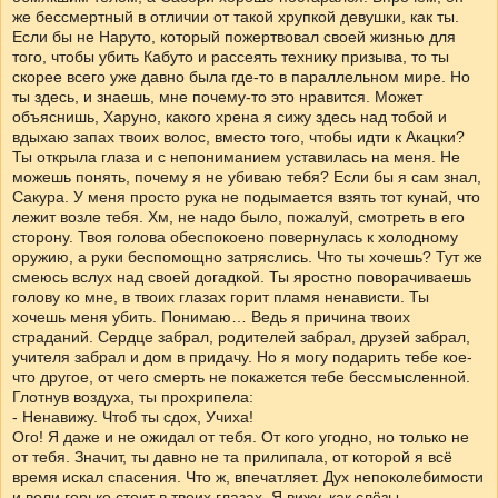
же бессмертный в отличии от такой хрупкой девушки, как ты.
Если бы не Наруто, который пожертвовал своей жизнью для
того, чтобы убить Кабуто и рассеять технику призыва, то ты
скорее всего уже давно была где-то в параллельном мире. Но
ты здесь, и знаешь, мне почему-то это нравится. Может
объяснишь, Харуно, какого хрена я сижу здесь над тобой и
вдыхаю запах твоих волос, вместо того, чтобы идти к Акацки?
Ты открыла глаза и с непониманием уставилась на меня. Не
можешь понять, почему я не убиваю тебя? Если бы я сам знал,
Сакура. У меня просто рука не подымается взять тот кунай, что
лежит возле тебя. Хм, не надо было, пожалуй, смотреть в его
сторону. Твоя голова обеспокоено повернулась к холодному
оружию, а руки беспомощно затряслись. Что ты хочешь? Тут же
смеюсь вслух над своей догадкой. Ты яростно поворачиваешь
голову ко мне, в твоих глазах горит пламя ненависти. Ты
хочешь меня убить. Понимаю… Ведь я причина твоих
страданий. Сердце забрал, родителей забрал, друзей забрал,
учителя забрал и дом в придачу. Но я могу подарить тебе кое-
что другое, от чего смерть не покажется тебе бессмысленной.
Глотнув воздуха, ты прохрипела:
- Ненавижу. Чтоб ты сдох, Учиха!
Ого! Я даже и не ожидал от тебя. От кого угодно, но только не
от тебя. Значит, ты давно не та прилипала, от которой я всё
время искал спасения. Что ж, впечатляет. Дух непоколебимости
и воли горько стоит в твоих глазах. Я вижу, как слёзы