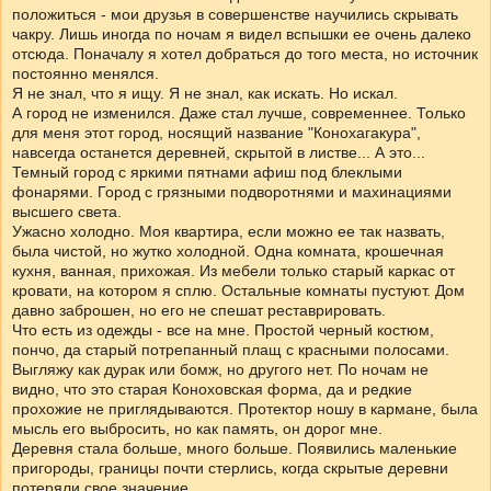
положиться - мои друзья в совершенстве научились скрывать
чакру. Лишь иногда по ночам я видел вспышки ее очень далеко
отсюда. Поначалу я хотел добраться до того места, но источник
постоянно менялся.
Я не знал, что я ищу. Я не знал, как искать. Но искал.
А город не изменился. Даже стал лучше, современнее. Только
для меня этот город, носящий название "Конохагакура",
навсегда останется деревней, скрытой в листве... А это...
Темный город с яркими пятнами афиш под блеклыми
фонарями. Город с грязными подворотнями и махинациями
высшего света.
Ужасно холодно. Моя квартира, если можно ее так назвать,
была чистой, но жутко холодной. Одна комната, крошечная
кухня, ванная, прихожая. Из мебели только старый каркас от
кровати, на котором я сплю. Остальные комнаты пустуют. Дом
давно заброшен, но его не спешат реставрировать.
Что есть из одежды - все на мне. Простой черный костюм,
пончо, да старый потрепанный плащ с красными полосами.
Выгляжу как дурак или бомж, но другого нет. По ночам не
видно, что это старая Коноховская форма, да и редкие
прохожие не приглядываются. Протектор ношу в кармане, была
мысль его выбросить, но как память, он дорог мне.
Деревня стала больше, много больше. Появились маленькие
пригороды, границы почти стерлись, когда скрытые деревни
потеряли свое значение...