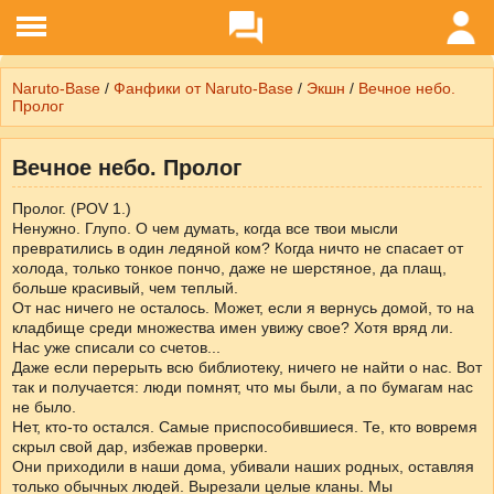
Naruto-Base
/
Фанфики от Naruto-Base
/
Экшн
/
Вечное небо.
Пролог
Вечное небо. Пролог
Пролог. (POV 1.)
Ненужно. Глупо. О чем думать, когда все твои мысли
превратились в один ледяной ком? Когда ничто не спасает от
холода, только тонкое пончо, даже не шерстяное, да плащ,
больше красивый, чем теплый.
От нас ничего не осталось. Может, если я вернусь домой, то на
кладбище среди множества имен увижу свое? Хотя вряд ли.
Нас уже списали со счетов...
Даже если перерыть всю библиотеку, ничего не найти о нас. Вот
так и получается: люди помнят, что мы были, а по бумагам нас
не было.
Нет, кто-то остался. Самые приспособившиеся. Те, кто вовремя
скрыл свой дар, избежав проверки.
Они приходили в наши дома, убивали наших родных, оставляя
только обычных людей. Вырезали целые кланы. Мы