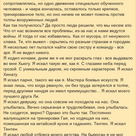
сопротивлялись, но одно движение специально обученного
человека - и чакра кончалась, оставалось только крепкое,
тренированное тело, но оно ничем не может помочь против
толпы вооруженных людей.
Как так получилось? Да просто люди решили, что мы несем зло.
Что от нас возникли все проблемы, из-за нас и нами ведутся
войны. И тогда от нас избавились. Как от мусора, от ненужного
хлама. Те, кто выжил - скрылись по разным странам и городам.
Я несколько лет пытался найти свою сестру и команду - все
зря. Я не видел никого.
Я ходил ночами, днем же я не мог раскрыть глаз - все выдавало
во мне Хьюгу. Я искал такую же, как я. С глазами неба перед
грозой. С уникальным даром, но скромным характером. Я искал
Хинату.
Я искал парня, такого же как я. Мастера боевых искусств. Я
знаю лишь, что когда рвануло, он без труда затерялся в толпе,
перед другими ниндзя он имел преимущество... Я искал моего
лучшего друга Ли.
Я искал девушку, но она совсем не походила на нас. Она
улыбалась. Вечно серьезная и трудолюбивая, она улыбалась.
Не сходится, верно? Однако это было так. Постоянно
жалующаяся на тренировки Гая, но ходящая на них,
помешанная на китайской кухне и гаданиях. Тентен. Я искал
Тентен.
Я искал любой отблеск моего детства. На бьякуган я не мог