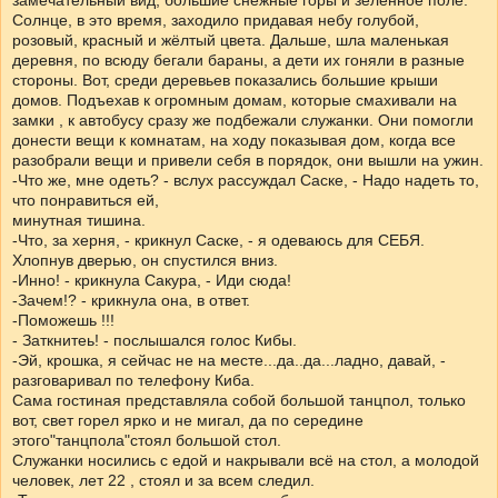
замечательный вид, большие снежные горы и зелённое поле.
Солнце, в это время, заходило придавая небу голубой,
розовый, красный и жёлтый цвета. Дальше, шла маленькая
деревня, по всюду бегали бараны, а дети их гоняли в разные
стороны. Вот, среди деревьев показались большие крыши
домов. Подъехав к огромным домам, которые смахивали на
замки , к автобусу сразу же подбежали служанки. Они помогли
донести вещи к комнатам, на ходу показывая дом, когда все
разобрали вещи и привели себя в порядок, они вышли на ужин.
-Что же, мне одеть? - вслух рассуждал Саске, - Надо надеть то,
что понравиться ей,
минутная тишина.
-Что, за херня, - крикнул Саске, - я одеваюсь для СЕБЯ.
Хлопнув дверью, он спустился вниз.
-Инно! - крикнула Сакура, - Иди сюда!
-Зачем!? - крикнула она, в ответ.
-Поможешь !!!
- Заткнитеь! - послышался голос Кибы.
-Эй, крошка, я сейчас не на месте...да..да...ладно, давай, -
разговаривал по телефону Киба.
Сама гостиная представляла собой большой танцпол, только
вот, свет горел ярко и не мигал, да по середине
этого"танцпола"стоял большой стол.
Служанки носились с едой и накрывали всё на стол, а молодой
человек, лет 22 , стоял и за всем следил.