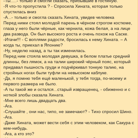
-Ты.....- только и смогли сказать, прибывшие в гостиную.
-Я что-то пропустила ? - Спросила Хината, которая только
спустилась вниз
-А...- только и смогла сказать Хината, увидев человека
Перед ними стоял молодой парень в чёрном строгом костюме,
глаза у него были чёрные, как чернила, кожа белая, а на лице
два развода. Он был высокого роста и очень похож на Саске.
-Итачи!!! - С воплями радости, бросилась к нему Хината. – А
когда ты, приехал в Японию?
-Ну, неделю назад, а ты так изменилась.
Перед ним стояла молодая девушка, в белом платье средний
длинны, без лямок, а на талии широкий чёрный пояс, который
придавал пышность груди и подчёркивал тонкую талию, на
стройных ногах были туфли на невысоком каблуке.
-Да, я помню тебя ещё маленькой, у тебя тогда, по-моему и
первого размера не было.
-А ты такой же и остался...старый извращенец, - обиженно и с
ноткой злобы сказала Хината.
-Мне всего лишь двадцать два.
-Ага.
-Слушайте , они нас, типо, не замечают? - Тихо спросил Шино.
-Ага.
-Даже Хината, может вести себя с этим человеком, как Сакура с
кем-нибудь.
-Ага, а кто это?