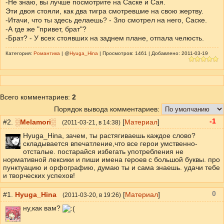
-Не знаю, вы лучше посмотрите на Саске и Сая.
Эти двоя стояли, как два тигра смотревшие на свою жертву.
-Итачи, что ты здесь делаешь? - Зло смотрел на него, Саске.
-А где же "привет, брат"?
-Брат? - У всех стоявших на заднем плане, отпала челюсть.
Категория:
Романтика
| @
Hyuga_Hina
| Просмотров: 1461 | Добавлено: 2011-03-19
Всего комментариев
:
2
Порядок вывода комментариев:
-1
#2.
░Melamori░
[
Материал
]
(
2011-03-21
, в 14:38)
Hyuga_Hina, зачем, ты растягиваешь каждое слово?
складывается впечатление,что все герои умственно-
отсталые. постарайся избегать употребления не
нормативной лексики и пиши имена героев с большой буквы. про
пунктуацию и орфографию, думаю ты и сама знаешь. удачи тебе
и творческих успехов!
0
#1.
Hyuga_Hina
[
Материал
]
(
2011-03-20
, в 19:26)
ну,как вам?