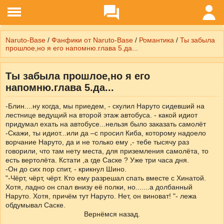
Naruto-Base
/
Фанфики от Naruto-Base
/
Романтика
/
Ты забыла
прошлое,но я его напомню.глава 5.да...
Ты забыла прошлое,но я его
напомню.глава 5.да...
-Блин....ну когда, мы приедем, - скулил Наруто сидевший на
лестнице ведущий на второй этаж автобуса. - какой идиот
придумал ехать на автобусе...нельзя было заказать самолёт
-Скажи, ты идиот...или да –с просил Киба, которому надоело
ворчание Наруто, да и не только ему ,- тебе тысячу раз
говорили, что там нету места, для приземления самолёта, то
есть вертолёта. Кстати ,а где Саске ? Уже три часа дня.
-Он до сих пор спит, - крикнул Шино.
"-Чёрт, чёрт, чёрт. Кто ему разрешал спать вместе с Хинатой.
Хотя, ладно он спал внизу её полки, но.......а долбанный
Наруто. Хотя, причём тут Наруто. Нет, он виноват! "- лежа
обдумывал Саске.
Вернёмся назад.