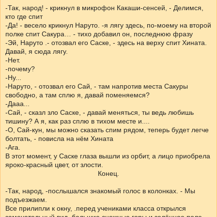
-Так, народ! - крикнул в микрофон Какаши-сенсей, - Делимся,
кто где спит
-Да! - весело крикнул Наруто. -я лягу здесь, по-моему на второй
полке спит Сакура… - тихо добавил он, последнюю фразу
-Эй, Наруто .- отозвал его Саске, - здесь на верху спит Хината.
Давай, я сюда лягу.
-Нет.
-почему?
-Ну...
-Наруто, - отозвал его Сай, - там напротив места Сакуры
свободно, а там сплю я, давай поменяемся?
-Дааа...
-Сай, - сказл зло Саске, - давай меняться, ты ведь любишь
тишину? А я, как раз сплю в тихом месте и....
-О, Сай-кун, мы можно сказать спим рядом, теперь будет легче
болтать, - повисла на нём Хината
-Ага.
В этот момент, у Саске глаза вышли из орбит, а лицо приобрела
яроко-красный цвет, от злости.
Конец.
-Так, народ, -послышался знакомый голос в колонках. - Мы
подъезжаем.
Все прилипли к окну, .перед учениками класса открылся