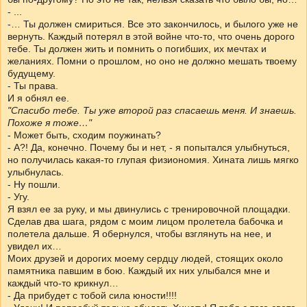
- ...
-… Ты должен смириться. Все это закончилось, и былого уже не
вернуть. Каждый потерял в этой войне что-то, что очень дорого
тебе. Ты должен жить и помнить о погибших, их мечтах и
желаниях. Помни о прошлом, но оно не должно мешать твоему
будущему.
- Ты права.
И я обнял ее.
"Спасибо тебе. Ты уже второй раз спасаешь меня. И знаешь.
Похоже я тоже…"
- Может быть, сходим поужинать?
- А?! Да, конечно. Почему бы и нет, - я попытался улыбнуться,
но получилась какая-то глупая физиономия. Хината лишь мягко
улыбнулась.
- Ну пошли.
- Угу.
Я взял ее за руку, и мы двинулись с тренировочной площадки.
Сделав два шага, рядом с моим лицом пролетела бабочка и
полетела дальше. Я обернулся, чтобы взглянуть на нее, и
увидел их…
Моих друзей и дорогих моему сердцу людей, стоящих около
памятника павшим в бою. Каждый их них улыбался мне и
каждый что-то крикнул…
- Да прибудет с тобой сила юности!!!!