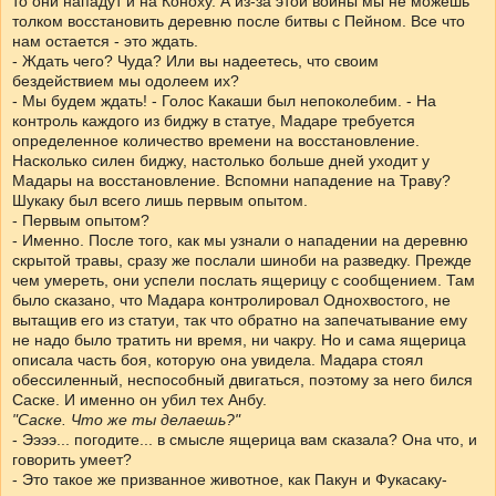
то они нападут и на Коноху. А из-за этой войны мы не можешь
толком восстановить деревню после битвы с Пейном. Все что
нам остается - это ждать.
- Ждать чего? Чуда? Или вы надеетесь, что своим
бездействием мы одолеем их?
- Мы будем ждать! - Голос Какаши был непоколебим. - На
контроль каждого из биджу в статуе, Мадаре требуется
определенное количество времени на восстановление.
Насколько силен биджу, настолько больше дней уходит у
Мадары на восстановление. Вспомни нападение на Траву?
Шукаку был всего лишь первым опытом.
- Первым опытом?
- Именно. После того, как мы узнали о нападении на деревню
скрытой травы, сразу же послали шиноби на разведку. Прежде
чем умереть, они успели послать ящерицу с сообщением. Там
было сказано, что Мадара контролировал Однохвостого, не
вытащив его из статуи, так что обратно на запечатывание ему
не надо было тратить ни время, ни чакру. Но и сама ящерица
описала часть боя, которую она увидела. Мадара стоял
обессиленный, неспособный двигаться, поэтому за него бился
Саске. И именно он убил тех Анбу.
"Саске. Что же ты делаешь?"
- Ээээ... погодите... в смысле ящерица вам сказала? Она что, и
говорить умеет?
- Это такое же призванное животное, как Пакун и Фукасаку-