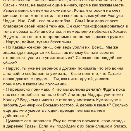
Саске - глаза, не выражающие ничего, кроме как жажды мести.
Увидев меня, он немного оживился. Когда я спросил на счет
миссии, то он мне ответил, что всех остальных убили Акацуки.
Чоджи, Ино, Сай - все они погибли... Сам Шикамару спасся
благодаря своей новой технике. Он смог трансформироваться в
тень и сбежать. Узнав об этом, я немедленно побежал к Хокаге.
Я думал, что он что-то предпримет, но он лишь развел руками...
- Наруто, пойми, тут мы бессильны...
- Но Какаши-сенсей они... они ведь убили их. Всех... Мы же
знаем, где находится их база, так почему бы нам всем не
отправится туда и не уничтожить их? Сколько еще людей они
убьют?
- Наруто, ты уже не ребенок и должен понимать что это война,
а на войне свойственно умирать, - было понятно, что Хатаке
слова даются с трудом. – Ты, как никто другой, должен
понимать в каком мы положении.
- Я прекрасно понимаю. И что мы должны делать? Ждать пока
нас всех перебьют на поле боя? Или когда Мадара уничтожит
Коноху? Ведь ему ничего не стоило уничтожить Кумогакуре и
забрать джинчурики Восьмихвостого. А деревня камня? Сколько
еще должно умереть людей, прежде чем мы начнем
действовать?
- Цучикаге сам нарвался. Ему не стоило посылать свои отряды
в деревню Травы. Если мы подойдем к их базе слишком близко,