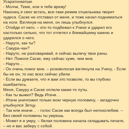
Усаратонкатши.
- Молчи, Теме, или я тебе врежу!
Наконец я смог встать, все-таки режим отшельника творит
чудеса. Саске не отставал от меня, и тоже начал подниматься
на ноги. Взглянув на меня, он лишь улыбнулся.
- Отойди от него. – кто-то подбежал к Учихе и ударил его
настолько сильно, что тот отлетел к ближайшему камню и
ударился о него.
- Наруто, как ты?
- Сакура-чан?
- Наруто, не разговаривай, я сейчас вылечу твои раны.
- Нет. Помоги Саске, ему сейчас хуже, чем мне.
- Наруто…
- Он очень помог мне. – розоволосая взглянула на Учиху, - Если
бы не он, то нас всех сейчас убили.
- Если вы думаете, что я вам это позволю, то вы глубоко
ошибаетесь.
Меня, Сакуру и Саске оплели какие-то путы.
- Как ты выжил? Ведь Итачи…
- Итачи уничтожил только мою черную половину, - загадочно
улыбнулся Зетцу.
- Так или иначе… - голос Саске как всегда был непоколебим. –
Без своей половины ты умрешь.
- Может я и умру, – белая половина начала складывать печати,
– но и вас заберу с собой.