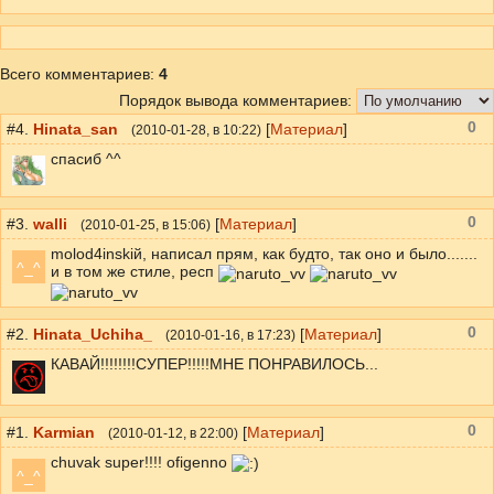
Всего комментариев
:
4
Порядок вывода комментариев:
0
#4.
Hinata_san
[
Материал
]
(
2010-01-28
, в 10:22)
спасиб ^^
0
#3.
walli
[
Материал
]
(
2010-01-25
, в 15:06)
molod4inskiй, написал прям, как будто, так оно и было.......
^_^
и в том же стиле, респ
0
#2.
Hinata_Uchiha_
[
Материал
]
(
2010-01-16
, в 17:23)
КАВАЙ!!!!!!!!СУПЕР!!!!!МНЕ ПОНРАВИЛОСЬ...
0
#1.
Karmian
[
Материал
]
(
2010-01-12
, в 22:00)
chuvak super!!!! ofigenno
^_^