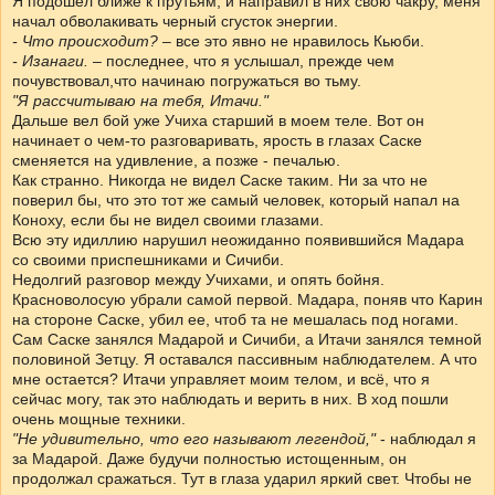
Я подошел ближе к прутьям, и направил в них свою чакру, меня
начал обволакивать черный сгусток энергии.
- Что происходит?
– все это явно не нравилось Кьюби.
- Изанаги.
– последнее, что я услышал, прежде чем
почувствовал,что начинаю погружаться во тьму.
"Я рассчитываю на тебя, Итачи."
Дальше вел бой уже Учиха старший в моем теле. Вот он
начинает о чем-то разговаривать, ярость в глазах Саске
сменяется на удивление, а позже - печалью.
Как странно. Никогда не видел Саске таким. Ни за что не
поверил бы, что это тот же самый человек, который напал на
Коноху, если бы не видел своими глазами.
Всю эту идиллию нарушил неожиданно появившийся Мадара
со своими приспешниками и Сичиби.
Недолгий разговор между Учихами, и опять бойня.
Красноволосую убрали самой первой. Мадара, поняв что Карин
на стороне Саске, убил ее, чтоб та не мешалась под ногами.
Сам Саске занялся Мадарой и Сичиби, а Итачи занялся темной
половиной Зетцу. Я оставался пассивным наблюдателем. А что
мне остается? Итачи управляет моим телом, и всё, что я
сейчас могу, так это наблюдать и верить в них. В ход пошли
очень мощные техники.
"Не удивительно, что его называют легендой,"
- наблюдал я
за Мадарой. Даже будучи полностью истощенным, он
продолжал сражаться. Тут в глаза ударил яркий свет. Чтобы не