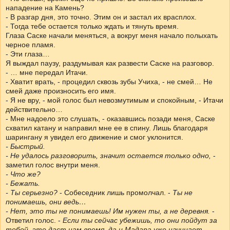
нападение на Камень?
- В разгар дня, это точно. Этим он и застал их врасплох.
- Тогда тебе остается только ждать и тянуть время.
Глаза Саске начали меняться, а вокруг меня начало полыхать
черное пламя.
- Эти глаза…
Я выждал паузу, раздумывая как развести Саске на разговор.
- … мне передал Итачи.
- Хватит врать, - процедил сквозь зубы Учиха, - не смей… Не
смей даже произносить его имя.
- Я не вру, - мой голос был невозмутимым и спокойным, - Итачи
действительно…
- Мне надоело это слушать, - оказавшись позади меня, Саске
схватил катану и направил мне ее в спину. Лишь благодаря
шарингану я увидел его движение и смог уклонится.
- Быстрый.
- Не удалось разговорить, значит остается только одно,
-
заметил голос внутри меня.
- Что же?
- Бежать.
- Ты серьезно?
- Собеседник лишь промолчал. -
Ты не
понимаешь, они ведь…
- Нет, это ты не понимаешь! Им нужен ты, а не деревня.
-
Ответил голос. -
Если ты сейчас убежишь, то они пойдут за
тобой, это даст нам время, да и Мадара уже начинает