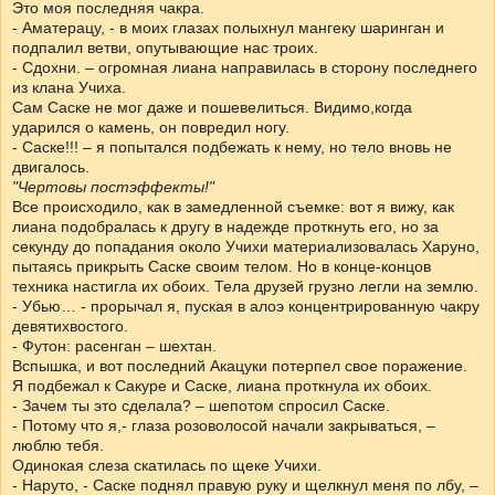
Это моя последняя чакра.
- Аматерацу, - в моих глазах полыхнул мангеку шаринган и
подпалил ветви, опутывающие нас троих.
- Сдохни. – огромная лиана направилась в сторону последнего
из клана Учиха.
Сам Саске не мог даже и пошевелиться. Видимо,когда
ударился о камень, он повредил ногу.
- Саске!!! – я попытался подбежать к нему, но тело вновь не
двигалось.
"Чертовы постэффекты!"
Все происходило, как в замедленной съемке: вот я вижу, как
лиана подобралась к другу в надежде проткнуть его, но за
секунду до попадания около Учихи материализовалась Харуно,
пытаясь прикрыть Саске своим телом. Но в конце-концов
техника настигла их обоих. Тела друзей грузно легли на землю.
- Убью… - прорычал я, пуская в алоэ концентрированную чакру
девятихвостого.
- Футон: расенган – шехтан.
Вспышка, и вот последний Акацуки потерпел свое поражение.
Я подбежал к Сакуре и Саске, лиана проткнула их обоих.
- Зачем ты это сделала? – шепотом спросил Саске.
- Потому что я,- глаза розоволосой начали закрываться, –
люблю тебя.
Одинокая слеза скатилась по щеке Учихи.
- Наруто, - Саске поднял правую руку и щелкнул меня по лбу, –