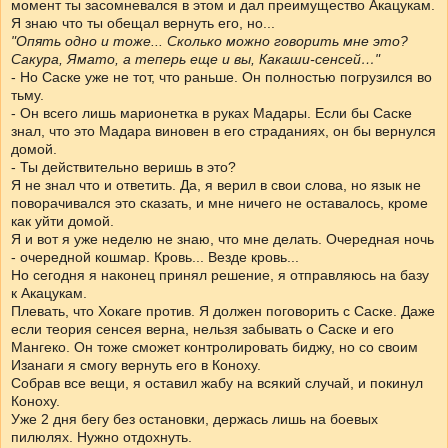
момент ты засомневался в этом и дал преимущество Акацукам.
Я знаю что ты обещал вернуть его, но...
"Опять одно и тоже... Сколько можно говорить мне это?
Сакура, Ямато, а теперь еще и вы, Какаши-сенсей…"
- Но Саске уже не тот, что раньше. Он полностью погрузился во
тьму.
- Он всего лишь марионетка в руках Мадары. Если бы Саске
знал, что это Мадара виновен в его страданиях, он бы вернулся
домой.
- Ты действительно веришь в это?
Я не знал что и ответить. Да, я верил в свои слова, но язык не
поворачивался это сказать, и мне ничего не оставалось, кроме
как уйти домой.
Я и вот я уже неделю не знаю, что мне делать. Очередная ночь
- очередной кошмар. Кровь... Везде кровь...
Но сегодня я наконец принял решение, я отправляюсь на базу
к Акацукам.
Плевать, что Хокаге против. Я должен поговорить с Саске. Даже
если теория сенсея верна, нельзя забывать о Саске и его
Мангеко. Он тоже сможет контролировать биджу, но со своим
Изанаги я смогу вернуть его в Коноху.
Собрав все вещи, я оставил жабу на всякий случай, и покинул
Коноху.
Уже 2 дня бегу без остановки, держась лишь на боевых
пилюлях. Нужно отдохнуть.