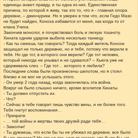
единицы знают правду, и ты одна из них. Единственная
причина, по которой я живу, так это то, что я - главная опора
деревни, – джинчурики. Но я уверен в том что, если Гедо Мазо
не будет найден, Коноха избавится от меня, как когда-то от
клана Учиха.
Закончив монолог, я почувствовал боль и легкую тошноту.
Хината одним ударом выбила несколько танкецу.
- Как ты смеешь так говорить? Тогда каждый житель Конохи
защищал не только деревню, но и тебя, потому что верили в
тебя. Но где тот, в которого они верили? Где тот человек,
который никогда не унывал и не сдавался? – Хьюга уже не
сдерживала слез. – Где тот… которого я любила?
Последние слова были произнесены шепотом, но я стоял
близко и не мог не услышать этого.
- Он умер 2 года назад, когда закончилась эта война.
Вокруг не было слышно ничего, кроме всхлипов Хинаты.
- Ты должен отпустить их.
- Что?
- Сейчас в тебе говорит лишь чувство вины, и не более того.
Тебя гнетут воспоминания…
- Прекрати.
- … той войны и жертвы твоих друзей ради тебя…
- Замолчи!
- Ты думаешь, что если бы ты не убежал из деревни, все было
бы по-другому? Но это не так, нельзя сказать что было бы, но…