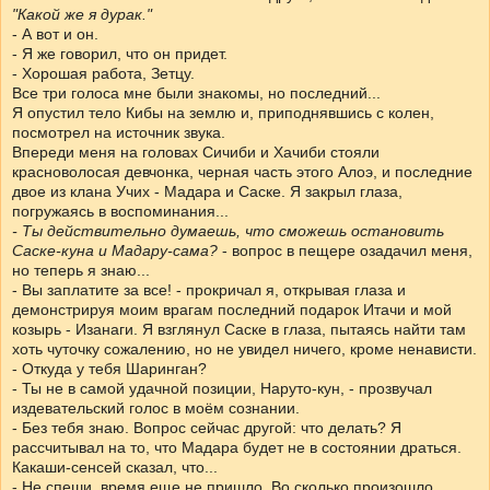
"Какой же я дурак."
- А вот и он.
- Я же говорил, что он придет.
- Хорошая работа, Зетцу.
Все три голоса мне были знакомы, но последний...
Я опустил тело Кибы на землю и, приподнявшись с колен,
посмотрел на источник звука.
Впереди меня на головах Сичиби и Хачиби стояли
красноволосая девчонка, черная часть этого Алоэ, и последние
двое из клана Учих - Мадара и Саске. Я закрыл глаза,
погружаясь в воспоминания...
- Ты действительно думаешь, что сможешь остановить
Саске-куна и Мадару-сама?
- вопрос в пещере озадачил меня,
но теперь я знаю...
- Вы заплатите за все! - прокричал я, открывая глаза и
демонстрируя моим врагам последний подарок Итачи и мой
козырь - Изанаги. Я взглянул Саске в глаза, пытаясь найти там
хоть чуточку сожалению, но не увидел ничего, кроме ненависти.
- Откуда у тебя Шаринган?
- Ты не в самой удачной позиции, Наруто-кун, - прозвучал
издевательский голос в моём сознании.
- Без тебя знаю. Вопрос сейчас другой: что делать? Я
рассчитывал на то, что Мадара будет не в состоянии драться.
Какаши-сенсей сказал, что...
- Не спеши, время еще не пришло. Во сколько произошло