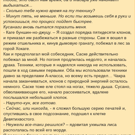
выдыхаться…
- Сколько тебе нужно время на ту технику?
- Минут пять, не меньше. Но если ты возьмешь себя в руки и
успокоишься, то процесс пойдет быстрее.
Кусанаги вновь пытался поразить меня.
- Каге буншин-но-джуцу. – Я создал порядка пятидесяти клонов,
и приказал им разбежаться в разные стороны. Сам я вошел в
режим отшельника и, кинув дымовую гранату, побежал в лес за
горой Хокаге.
Как и предполагал мой собеседник, Саске действительно
побежал за мной. Но погоня продлилась недолго, и началась
драка. Техники, которые я надеялся никогда не использовать,
пошли в ход самыми первыми. Оба мы использовали техники
давно за пределами А-класса, но всему есть предел… Чакра
начала заканчиваться, клонов с природной энергией осталось
немного. Саске тоже еле стоял на ногах, тяжело дыша. Сусано,
обволакивающее его, начало рассеиваться, вдалеке
послышался небольшой хлопок.
- Наруто-кун, все готово.
- Сейчас, или никогда,
- я сложил большую серию печатей и,
спустившись в свое подсознание, подошел к клетке
Девятихвостого.
- Неужели все-таки решился?
– ядовитая ухмылка лиса
расползлась по всей его морде.