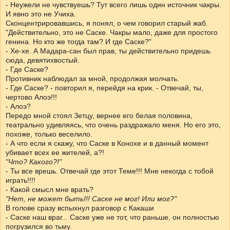
- Неужели не чувствуешь? Тут всего лишь один источник чакры.
И явно это не Учиха.
Сконцентрировавшись, я понял, о чем говорил старый жаб.
"Действительно, это не Саске. Чакры мало, даже для простого
генина. Но кто же тогда там? И где Саске?"
- Хе-хе. А Мадара-сан был прав, ты действительно придешь
сюда, девятихвостый.
- Где Саске?
Противник наблюдал за мной, продолжая молчать.
- Где Саске? - повторил я, перейдя на крик. - Отвечай, ты,
чертово Алоэ!!!
- Алоэ?
Передо мной стоял Зетцу, вернее его белая половина,
театрально удивляясь, что очень раздражало меня. Но его это,
похоже, только веселило.
- А что если я скажу, что Саске в Конохе и в данный момент
убивает всех ее жителей, а?!
"Что? Какого?!"
- Ты все врешь. Отвечай где этот Теме!!! Мне некогда с тобой
играть!!!!
- Какой смысл мне врать?
"Нет, не может быть!!! Саске не мог! Или мог?"
В голове сразу вспыхнул разговор с Какаши
- Саске наш враг... Саске уже не тот, что раньше, он полностью
погрузился во тьму.