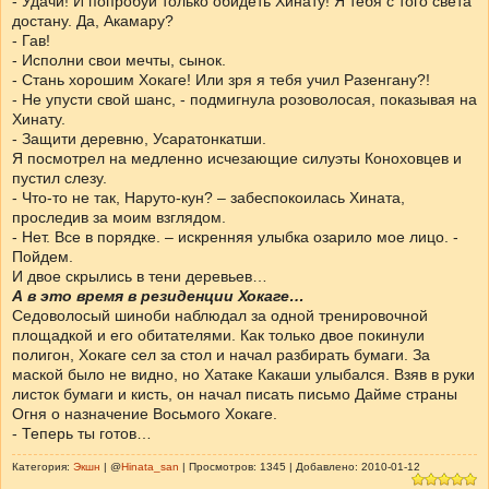
- Удачи! И попробуй только обидеть Хинату! Я тебя с того света
достану. Да, Акамару?
- Гав!
- Исполни свои мечты, сынок.
- Стань хорошим Хокаге! Или зря я тебя учил Разенгану?!
- Не упусти свой шанс, - подмигнула розоволосая, показывая на
Хинату.
- Защити деревню, Усаратонкатши.
Я посмотрел на медленно исчезающие силуэты Коноховцев и
пустил слезу.
- Что-то не так, Наруто-кун? – забеспокоилась Хината,
проследив за моим взглядом.
- Нет. Все в порядке. – искренняя улыбка озарило мое лицо. -
Пойдем.
И двое скрылись в тени деревьев…
А в это время в резиденции Хокаге…
Седоволосый шиноби наблюдал за одной тренировочной
площадкой и его обитателями. Как только двое покинули
полигон, Хокаге сел за стол и начал разбирать бумаги. За
маской было не видно, но Хатаке Какаши улыбался. Взяв в руки
листок бумаги и кисть, он начал писать письмо Дайме страны
Огня о назначение Восьмого Хокаге.
- Теперь ты готов…
Категория:
Экшн
| @
Hinata_san
| Просмотров: 1345 | Добавлено: 2010-01-12