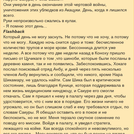
Они умерли в день окончание этой чертовой войны,
уничтожения этих ублюдков из Акацуки. День, когда я лишился
всего.
Руки непроизвольно сжались в кулак.
- Я помню этот день...
Flashback
Который день не могу заснуть. Не потому что не хочу, а потому
что не могу...Каждую ночь снится одно и тоже: бесчисленное
количество трупов и море крови. Бессонница длится уже
неделю. А все потому что две недели назад в Коноху пришло
письмо от Цучикаге о том ,что шиноби, которые были посланы в
деревню камня, так и не появились. Забеспокоившись, Хокаге
послал поисковый отряд Анбу, и дней через пять несколько
членов Анбу вернулись и сообщили, что никого, кроме Нара
Шикамару, не удалось найти. Сам Шика был в критическом
состояние, лишь благодаря Кунице, которая поддерживала в
нем жизнь медицинским ниндзюцу, и Сакуре его смогли
откачать. Сам я пришел к нему в палату через два дня, чтобы
удостоверится, что с ним все в порядке. Его жизни ничего не
угрожало, но он был слишком слаб и ему требовался отдых, по
словам Сакуры. Я обещал оставить его в покое и не
беспокоить, но не мог. Меня терзало смутное сомнение по
поводу его миссии. Войдя в палату, я увидел стратега,
лежащего на койке. Как всегда спокойного и невозмутимого, но
вот его взгляд... Могу поклясться, что он был похож на взгляд