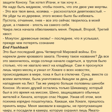
защити Коноху. Так хотел Итачи, и так хочу я…
Не надо быть медиком, чтобы понять, что эти двое уже мертвы.
- Это все твоя вина, козявка. – расхохотался девятихвостый. –
Не уйди ты из деревни, этого можно было бы избежать.
Пустота, отчаяние, гнев – все это сейчас творилось в моей
душе, а главное - злость на самого себя.
Чакра лиса начала обволакивать меня. Первый, Второй, Третий
хвост.
- Мокутон: древесные оковы! – последнее, что я услышал,
прежде чем потерять сознание
End Flashback
Это был последний день Четвертой Мировой войны. Его
нарекли днем кровавого заката. Почему такое название? Да все
это закончилось, когда солнце начало садиться, а трупов было
столько, что не хватало мест на кладбище. Сам я проснулся
лишь через месяц и узнал от Хокаге о всех новостях,
происходивших в мире, пока я был в отключке. Суна, вместе со
всеми жителями, была уничтожена Акацуки за день до
нападения на Лист. Так же умерло больше половины шиноби
Конохи. Из моих друзей остались только Шикамару, который
был в это время на миссии, Шино, защищавшего обычных
жителей и Хината, которую спас Неджи. Узнав об этом, моя
психика изрядно пошатнулась. Какаши, как Хокаге, пришлось
принять меры. Меня заковали в кандалы, не пропускающие
чакру, и посадили в камеру, которую охранял лишь Ямато-