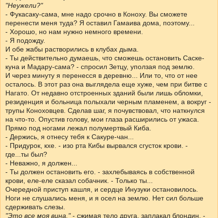
"Неужели?"
- Фукасаку-сама, мне надо срочно в Коноху. Вы сможете
перенести меня туда? Я оставил Гамаива дома, поэтому...
- Хорошо, но нам нужно немного времени.
- Я подожду.
И обе жабы растворились в клубах дыма.
- Ты действительно думаешь, что сможешь остановить Саске-
куна и Мадару-сама? - спросил Зетцу, уползая под землю.
И через минуту я перенесся в деревню... Или то, что от нее
осталось. В этот раз она выглядела еще хуже, чем при битве с
Нагато. От недавно отстроенных зданий были лишь обломки,
резиденция и больница полыхали черным пламенем, а вокруг -
трупы Коноховцев. Сделав шаг, я почувствовал, что наткнулся
на что-то. Опустив голову, мои глаза расширились от ужаса.
Прямо под ногами лежал полумертвый Киба.
- Держись, я отнесу тебя к Сакуре-чан...
- Придурок, кхе. - изо рта Кибы вырвался сгусток крови. -
где...ты был?
- Неважно, я должен...
- Ты должен остановить его. - захлебываясь в собственной
крови, еле-еле сказал собачник. - Только ты...
Очередной приступ кашля, и сердце Инузуки остановилось.
Ноги не слушались меня, и я осел на землю. Нет сил больше
сдерживать слезы.
"Это все моя вина."
- сжимая тело друга, заплакал блондин. -