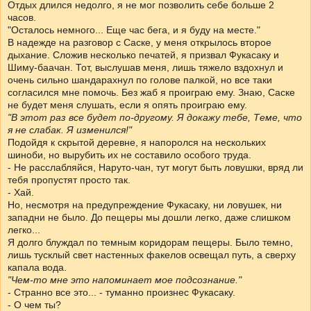
Отдых длился недолго, я не мог позволить себе больше 2
часов.
"Осталось немного... Еще час бега, и я буду на месте."
В надежде на разговор с Саске, у меня открылось второе
дыхание. Сложив несколько печатей, я призвал Фукасаку и
Шиму-баачан. Тот, выслушав меня, лишь тяжело вздохнул и
очень сильно шандарахнул по голове палкой, но все таки
согласился мне помочь. Без жаб я проиграю ему. Знаю, Саске
не будет меня слушать, если я опять проиграю ему.
"В этот раз все будет по-другому. Я докажу тебе, Теме, что
я не слабак. Я изменился!"
Подойдя к скрытой деревне, я напоролся на нескольких
шиноби, но вырубить их не составило особого труда.
- Не расслабляйся, Наруто-чан, тут могут быть ловушки, вряд ли
тебя пропустят просто так.
- Хай.
Но, несмотря на предупреждение Фукасаку, ни ловушек, ни
западни не было. До пещеры мы дошли легко, даже слишком
легко...
Я долго блуждал по темным коридорам пещеры. Было темно,
лишь тусклый свет настенных факелов освещал путь, а сверху
капала вода.
"Чем-то мне это напоминает мое подсознание."
- Странно все это... - туманно произнес Фукасаку.
- О чем ты?