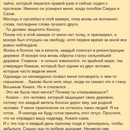
тайчо, который лишился правой руки и сейчас ходил с
протезом. Именно он усмирил меня, когда погибли Сакура и
Саске.
Месяцы я прозябал в этой камере, пока вновь не вспомнил
слова, последние слова лучшего друга.
- Ты должен защитить Коноху.
Поняв что в этой камере от меня нет толку, я присмирел, и
вскоре был отпущен на свободу, хотя первое время за мной все
равно наблюдали.
Жизнь в Конохе так и кипела, каждый помогал в реконструкции
деревни. И вскоре она вновь обрела статус сильнейшей
деревни. Главное - я сильно изменился, по крайней мере, так
утверждал Какаши, который был одним из двух человек,
которые часто видели меня.
Однажды он неожиданно позвал меня поговорить о чем-то
серьезном… Каково было мое лицо, когда он сказал что я стану
Восьмым Хокаге. Но я отказался…
- Это же была твоя мечта? Почему ты отказываешься?
- Хокаге – это человек, который защищает свою деревню,
потому что каждый житель Конохи дорог ему, как родной
человек. У меня практически не осталось таких людей. Я не
готов… Я никогда не буду готов принять этот титул. Простите,
что не оправдал вашу надежду, Хокаге-сама.
И с тех пор я каждый день прихожу сюда и тренируюсь, чтобы
забыться. Слышу чье-то робкое дыхание. Неужели уже