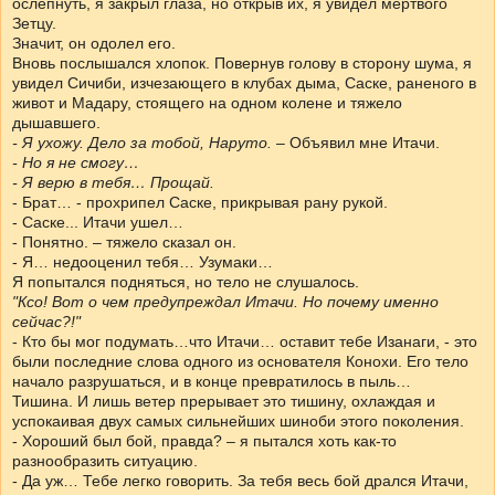
ослепнуть, я закрыл глаза, но открыв их, я увидел мертвого
Зетцу.
Значит, он одолел его.
Вновь послышался хлопок. Повернув голову в сторону шума, я
увидел Сичиби, изчезающего в клубах дыма, Саске, раненого в
живот и Мадару, стоящего на одном колене и тяжело
дышавшего.
- Я ухожу. Дело за тобой, Наруто.
– Объявил мне Итачи.
- Но я не смогу…
- Я верю в тебя… Прощай.
- Брат… - прохрипел Саске, прикрывая рану рукой.
- Саске... Итачи ушел…
- Понятно. – тяжело сказал он.
- Я… недооценил тебя… Узумаки…
Я попытался подняться, но тело не слушалось.
"Ксо! Вот о чем предупреждал Итачи. Но почему именно
сейчас?!"
- Кто бы мог подумать…что Итачи… оставит тебе Изанаги, - это
были последние слова одного из основателя Конохи. Его тело
начало разрушаться, и в конце превратилось в пыль…
Тишина. И лишь ветер прерывает это тишину, охлаждая и
успокаивая двух самых сильнейших шиноби этого поколения.
- Хороший был бой, правда? – я пытался хоть как-то
разнообразить ситуацию.
- Да уж… Тебе легко говорить. За тебя весь бой дрался Итачи,