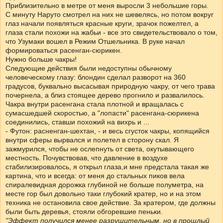
Приблизительно в метре от меня выросли 3 небольшие горы.
С минуту Наруто смотрел на них не шевелясь, но потом вокруг
глаз начали появляться красные круги, зрачок пожелтел, а
глаза стали похожи на жабьи - все это свидетельствовало о том,
что Узумаки вошел в Режим Отшельника. В руке начал
формироваться расенган-сюрикен.
Нужно больше чакры!
Следующие действия были недоступны обычному
человеческому глазу: блондин сделал разворот на 360
градусов, буквально высасывая природную чакру, от чего трава
почернела, а близ стоящее дерево прогнило и развалилось.
Чакра внутри расенгана стала плотной и вращалась с
сумасшедшей скоростью, а "лопасти" расенгана-сюрикена
соединились, ставши похожий на вихрь и ...
- Футон: расненган-шехтан, - и весь сгусток чакры, копящийся
внутри сферы вырвался и полетел в сторону скал. Я
зажмурился, чтобы не ослепнуть от света, окутывающего
местность. Почувствовав, что давление в воздухе
стабилизировалось, я открыл глаза,и мне предстала такая же
картина, что и всегда: от меня до стальных пиков вела
спиралевидная дорожка глубиной не больше полуметра, на
месте гор был довольно таки глубокий кратер, но и на этом
техника не остановила свое действие. За кратером, где должны
были быть деревья, стояли обгоревшие пеньки.
"Эффект получился менее разрушительным, но в прошлый