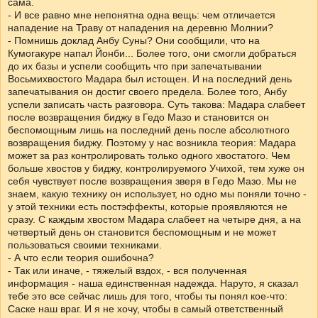
сама.
- И все равно мне непонятна одна вещь: чем отличается
нападение на Траву от нападения на деревню Молнии?
- Помнишь доклад Анбу Суны? Они сообщили, что на
Кумогакуре напал Йонби... Более того, они смогли добраться
до их базы и успели сообщить что при запечатывании
Восьмихвостого Мадара был истощен. И на последний день
запечатывания он достиг своего предела. Более того, Анбу
успели записать часть разговора. Суть такова: Мадара слабеет
после возвращения биджу в Гедо Мазо и становится он
беспомощным лишь на последний день после абсолютного
возвращения биджу. Поэтому у нас возникла теория: Мадара
может за раз контролировать только одного хвостатого. Чем
больше хвостов у биджу, контролируемого Учихой, тем хуже он
себя чувствует после возвращения зверя в Гедо Мазо. Мы не
знаем, какую технику он использует, но одно мы поняли точно -
у этой техники есть постэффекты, которые проявляются не
сразу. С каждым хвостом Мадара слабеет на четыре дня, а на
четвертый день он становится беспомощным и не может
пользоваться своими техниками.
- А что если теория ошибочна?
- Так или иначе, - тяжелый вздох, - вся полученная
информация - наша единственная надежда. Наруто, я сказал
тебе это все сейчас лишь для того, чтобы ты понял кое-что:
Саске наш враг. И я не хочу, чтобы в самый ответственный