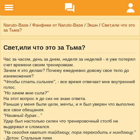
Naruto-Base
/
Фанфики от Naruto-Base
/
Экшн
/
Свет,или что это
за Тьма?
Свет,или что это за Тьма?
Час за часом, день за днем, неделя за неделей - я уже потерял
счет времени своим тренировкам.
Зачем я это делаю? Почему ежедневно довожу свое тело до
изнеможения?
"Чтобы стать сильнее"
, - все время отвечает мне внутренний
голос.
"Но зачем мне сила?"
На этот вопрос я до сих не знаю ответа.
Раньше у меня были цели, мечты, и я был уверен что выполню
все свои обещания.
"Наивный дурак..."
Удар был настолько силен что тренировочный столб не
выдержал и сломался.
"На сегодня хватит тайдзюцу, пора переходить к ниндзюцу."
- Дотон: Стальные пики.