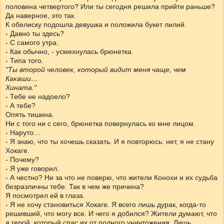
половина четвертого? Или ты сегодня решила прийти раньше?
Да наверное, это так.
К обелиску подошла девушка и положила букет лилий.
- Давно ты здесь?
- С самого утра.
- Как обычно, - усмехнулась брюнетка.
- Типа того.
"Ты второй человек, который видит меня чаще, чем
Какаши…
Хината."
- Тебе не надоело?
- А тебе?
Опять тишина.
Ни с того ни с сего, брюнетка повернулась ко мне лицом.
- Наруто…
- Я знаю, что ты хочешь сказать. И я повторюсь: нет, я не стану
Хокаге.
- Почему?
- Я уже говорил.
- А честно? Ни за что не поверю, что жители Конохи и их судьба
безразличны тебе. Так в чем же причина?
Я посмотрел ей в глаза.
- Я не хочу становиться Хокаге. Я всего лишь дурак, когда-то
решивший, что могу все. И чего я добился? Жители думают, что
я герой, который спас их от полного уничтожения. Лишь