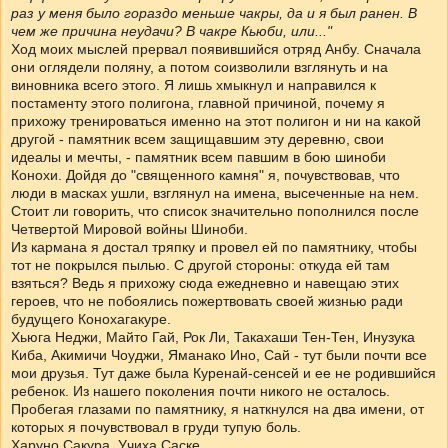
раз у меня было гораздо меньше чакры, да и я был ранен. В
чем же причина неудачи? В чакре Кьюби, или..."
Ход моих мыслей прервал появившийся отряд Анбу. Сначала
они оглядели поляну, а потом соизволили взглянуть и на
виновника всего этого. Я лишь хмыкнул и направился к
постаменту этого полигона, главной причиной, почему я
прихожу тренироваться именно на этот полигон и ни на какой
другой - памятник всем защищавшим эту деревню, свои
идеалы и мечты, - памятник всем павшим в бою шиноби
Конохи. Дойдя до "священного камня" я, почувствовав, что
люди в масках ушли, взглянул на имена, высеченные на нем.
Стоит ли говорить, что список значительно пополнился после
Четвертой Мировой войны Шиноби.
Из кармана я достал тряпку и провел ей по памятнику, чтобы
тот не покрылся пылью. С другой стороны: откуда ей там
взяться? Ведь я прихожу сюда ежедневно и навещаю этих
героев, что не побоялись пожертвовать своей жизнью ради
будущего Конохагакуре.
Хьюга Неджи, Майто Гай, Рок Ли, Такахаши Тен-Тен, Инузука
Киба, Акимичи Чоуджи, Яманако Ино, Сай - тут были почти все
мои друзья. Тут даже была Куренай-сенсей и ее не родившийся
ребенок. Из нашего поколения почти никого не осталось.
Пробегая глазами по памятнику, я наткнулся на два имени, от
которых я почувствовал в груди тупую боль.
Харуно Сакура, Учиха Саске...