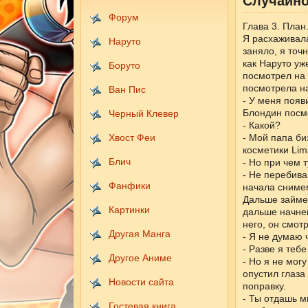
Случайно
Форум
Глава 3. План
Я расхаживала
Наруто
заняло, я точ
как Наруто уж
Боруто
посмотрел на 
посмотрела на
Ван Пис
- У меня появ
Блондин посмо
Черный Клевер
- Какой?
Хвост Феи
- Мой папа би
косметики Li
Блич
- Но при чем 
- Не перебива
Фанфики
начала снимем
Дальше займем
Картинки
дальше начнем
него, он смот
Другая Манга
- Я не думаю 
- Разве я теб
Другое Аниме
- Но я не могу
опустил глаза
Новости сайта
поправку.
- Ты отдашь м
Гостевая книга