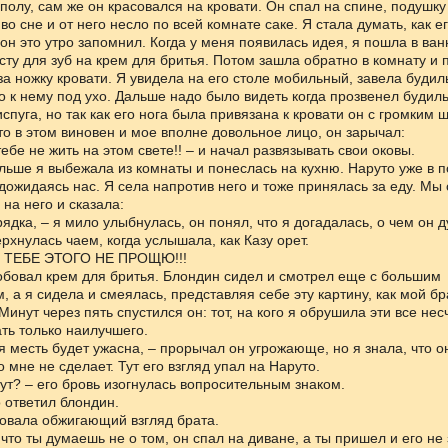
полу, сам же он красовался на кровати. Он спал на спине, подушку
во сне и от него несло по всей комнате саке. Я стала думать, как е
ы он это утро запомнил. Когда у меня появилась идея, я пошла в ван
ту для зуб на крем для бритья. Потом зашла обратно в комнату и 
 за ножку кровати. Я увидела на его столе мобильный, завела будил
о к нему под ухо. Дальше надо было видеть когда прозвенел будил
испуга, но так как его нога была привязана к кровати он с громким
кто в этом виновен и мое вполне довольное лицо, он зарычал:
 тебе не жить на этом свете!! – и начал развязывать свои оковы.
льше я выбежала из комнаты и понеслась на кухню. Наруто уже в 
 дожидаясь нас. Я села напротив него и тоже принялась за еду. Мы 
 на него и сказала:
рядка, – я мило улыбнулась, он понял, что я догадалась, о чем он д
ерхнулась чаем, когда услышала, как Казу орет.
Я ТЕБЕ ЭТОГО НЕ ПРОЩЮ!!!
бовал крем для бритья. Блондин сидел и смотрел еще с большим
 а я сидела и смеялась, представляя себе эту картину, как мой бр
инут через пять спустился он: тот, на кого я обрушила эти все нес
ть только наилучшего.
оя месть будет ужасна, – прорычал он угрожающе, но я знала, что о
 мне не сделает. Тут его взгляд упал на Наруто.
тут? – его бровь изогнулась вопросительным знаком.
о ответил блондин.
вовала обжигающий взгляд брата.
, что ты думаешь не о том, он спал на диване, а ты пришел и его не