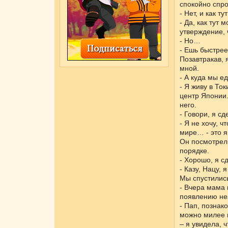
спокойно спро
- Нет, и как т
- Да, как тут 
утверждение, 
- Но…
- Ешь быстрее
Позавтракав, 
мной.
- А куда мы е
- Я живу в То
центр Японии.
него.
- Говори, я с
- Я не хочу, ч
мире… - это я
Он посмотрел 
порядке.
- Хорошо, я с
- Казу, Нацу,
Мы спустились
- Вчера мама 
появлению не
- Пап, познак
можно милее и
– я увидела, 