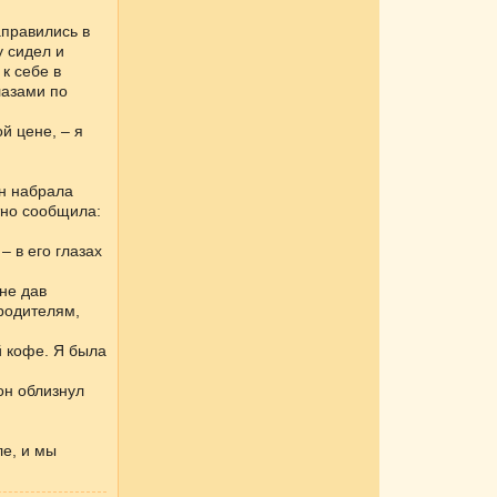
аправились в
у сидел и
к себе в
лазами по
й цене, – я
он набрала
тно сообщила:
– в его глазах
не дав
 родителям,
й кофе. Я была
 он облизнул
ле, и мы