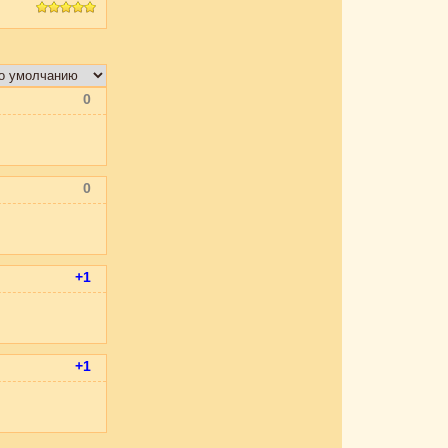
0
0
+1
+1