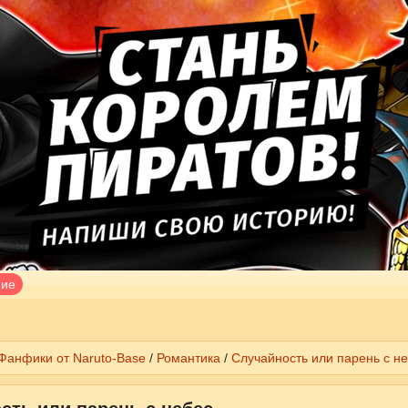
ние
Фанфики от Naruto-Base
/
Романтика
/
Случайность или парень с не