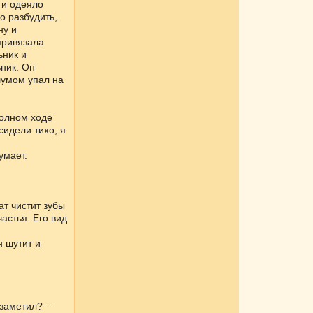
 и одеяло
го разбудить,
ну и
привязала
ьник и
ьник. Он
 шумом упал на
полном ходе
сидели тихо, я
умает.
ат чистит зубы
частья. Его вид
н шутит и
 заметил? –