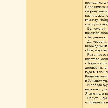
последним сл
Папе ничего н
сторону машин
разглядывал с
комнату. Найд
списку статей
- Вот, смотри
показала заго
- Ты уверена,
- Да, уверена
необходимый н
- Все, я дого
- Раз у нас е
блестела кап
- Тогда пошли
договорить, о
куда мы пошл
Когда мы зашл
в большом уди
- И правда вку
верхнюю губу 
Я взглянула н
- Наруто, нам
отправились н