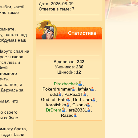
Дата: 2026-08-09
лыбки, какой
Ответов в теме: 7
ило такое
комнате,
Статистика
у, встала под
з обдумав наш
Наруто спал на
рое я вчера
В деревне:
242
ался левый
Учеников:
230
бкой.
Шиноби:
12
 немного
дить.
Pirozhochek
,
а на пол, и
Pokerdrummer
,
lafnian
,
. Держась за
odid
,
PaRaZ1T
,
God_of_Fate
,
Ded_Jara
,
умал, что
korotishka
,
Cikоnio
,
DrDrem
,
ars20331
,
ро своего
Razed
мы сейчас
омнату брата,
 одет, были