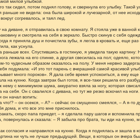
амой милой улыбкой.
о так сидел, потом поднял голову, и сверкнула его улыбку. Такой у
я раньше не видела: она была широкой и лучезарной, от нее исход
 вокруг согревалось, и таял лед.
 на диване, я отправилась в свою комнату. Я стояла уже в ванной 
аковину и смотрела на себя в зеркало. Быстро скинув с себя одежд
огда я приняла душ и почистила зубы, я легла в кровать и, еще ра
ила, как уснула.
а раньше всех. Спустившись в гостиную, я увидела такую картину: 
нога лежала на его спинке, а другая свесилась на пол; одеяло, кото
им-то чудесным образом оказалось на полу. У меня нервно задерг
 себя подумала: «И это тот парень с вчерашней самой красивой улы
ывает много пороков». Я дала себе время успокоиться, а ему еще
ла на кухню. Когда завтрак был готов, я все-таки решила его разбу
к нему с минимумом шума, аккуратно взяла за ногу, которая свисал
 на себя. Он с свалился с дивана, но тут же резко вскочил на ноги
и он начал вопить:
а что!? – он осекся, – А? – сейчас он смущенно смеялся, – А я-то д
бя дома, и что все это мне приснилось.
ракать, скоро папа приедет, – я сделала пару шагов и вспомнила п
, повернулась и сказала: – Я забыла про брата, ты иди на кухню, 
нак согласия и направился на кухню. Когда я поднялась и зашла в к
ртина ни чуть не лучше предыдущей. Вещи, в которых он вчера был