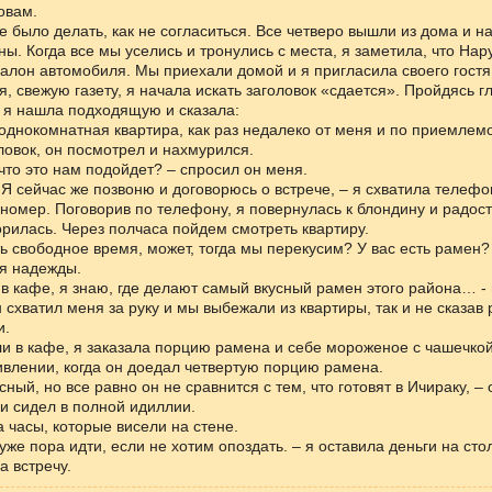
овам.
е было делать, как не согласиться. Все четверо вышли из дома и н
ы. Когда все мы уселись и тронулись с места, я заметила, что Нар
алон автомобиля. Мы приехали домой и я пригласила своего гостя 
я, свежую газету, я начала искать заголовок «сдается». Пройдясь г
, я нашла подходящую и сказала:
, однокомнатная квартира, как раз недалеко от меня и по приемлемо
ловок, он посмотрел и нахмурился.
 что это нам подойдет? – спросил он меня.
. Я сейчас же позвоню и договорюсь о встрече, – я схватила телеф
омер. Поговорив по телефону, я повернулась к блондину и радос
ворилась. Через полчаса пойдем смотреть квартиру.
сть свободное время, может, тогда мы перекусим? У вас есть рамен? 
ля надежды.
 в кафе, я знаю, где делают самый вкусный рамен этого района… - 
н схватил меня за руку и мы выбежали из квартиры, так и не сказав
и.
и в кафе, я заказала порцию рамена и себе мороженое с чашечко
влении, когда он доедал четвертую порцию рамена.
сный, но все равно он не сравнится с тем, что готовят в Ичираку, –
и сидел в полной идиллии.
а часы, которые висели на стене.
 уже пора идти, если не хотим опоздать. – я оставила деньги на сто
а встречу.