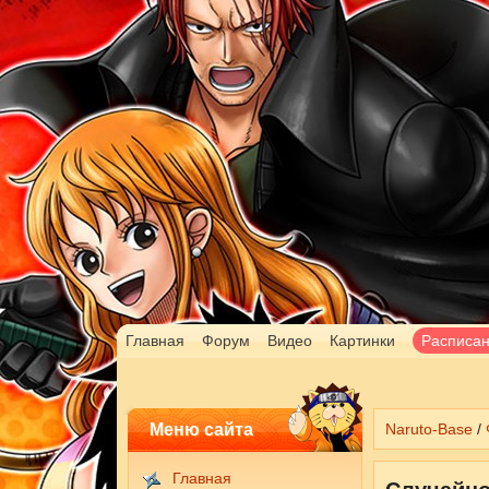
Главная
Форум
Видео
Картинки
Расписа
Меню сайта
Naruto-Base
/
Главная