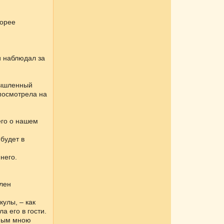
корее
и наблюдал за
мышленный
 посмотрела на
чего о нашем
будет в
него.
влен
кулы, – как
а его в гости.
нным мною