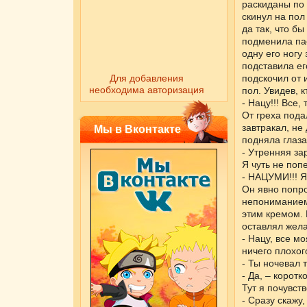
раскиданы по 
скинул на пол 
да так, что б
подменила пас
одну его ногу
подставила ег
Для добавления
подскочил от 
необходима авторизация
пол. Увидев, 
- Нацу!!! Все,
От греха пода
завтракал, не
Мы в Вконтакте
подняла глаза
- Утренняя за
Я чуть не поп
- НАЦУМИ!!! 
Он явно попро
непониманием,
этим кремом. М
оставлял жела
- Нацу, все м
ничего плохого
- Ты ночевал 
- Да, – коротк
Тут я почувст
- Сразу скажу