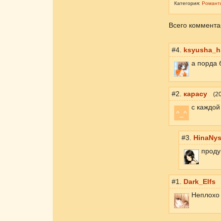
Категория:
Романт
Всего коммента
#4.
ksyusha_h
а порда 
#2.
карасу
(
2
с каждой
^_^
#3.
HinaNy
проду
#1.
Dark_Elfs
Неплохо 