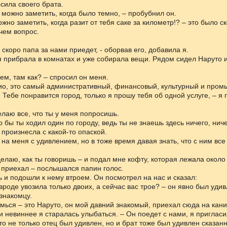
сила своего брата.
ут можно заметить, когда было темно, – пробубнил он.
можно заметить, когда разит от тебя саке за километр!? – это было с
чем вопрос.
 скоро папа за нами приедет, - оборвав его, добавила я.
я прибрала в комнатах и уже собирала вещи. Рядом сидел Наруто 
дем, там как? – спросил он меня.
кио, это самый административный, финансовый, культурный и про
 Тебе понравится город, только я прошу тебя об одной услуге, – я
делаю все, что ты у меня попросишь.
то бы ты ходил один по городу, ведь ты не знаешь здесь ничего, ни
 произнесла с какой-то опаской.
на меня с удивлением, но в тоже время давая знать, что с ним все 
делаю, как ты говоришь – и подал мне кофту, которая лежала около 
 я приехал – послышался папин голос.
 и подошли к нему втроем. Он посмотрел на нас и сказал:
вроде увозила только двоих, а сейчас вас трое? – он явно был уди
знакомцу.
омься – это Наруто, он мой давний знакомый, приехал сюда на кани
 невиннее я старалась улыбаться. – Он поедет с нами, я пригласил
что не только отец был удивлен, но и брат тоже был удивлен сказа