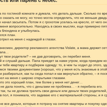
сть или парень с небес.
.
 по гостиной комнате и думала, что делать дальше. Сколько по вр
но сказать не могу, но точно могла определить, что не меньше двадц
е начал засыпать. Потом я с грохотом уселась на кресло, от чего он
меня вопросительно. Находясь в своих мыслях, еще примерно пять
 блондина и улыбнулась.
ился план.
трел на меня с надеждой в глазах.
знесмен, директор рекламного агентства Vislate, а мама держит се
mana…
тут твои родители? – не дав договорить, он перебил меня.
й и слушай дальше. Папа приедет за нами утром, когда приедем ко
 тебе квартиру и подберем одежду: то, в чем ты ходил до этого, зд
ся твоими документами (хорошо, что у меня есть знакомые в этой 
 разбираться, как ты сюда попал и как вернуться обратно, – я пос
рел на меня с широко открытыми глазами.
что это хороший план, тем более у меня нет денег…
е не дала понять, что с деньгами не проблема… - я перебила его.
 так, ты не должна тратить свои деньги или деньги твоих родителей,
 в пол, я понимала, что задеваю его с материальной стороны, и я с
не все деньги, которые я потрачу на снятие квартиры и покупку оде