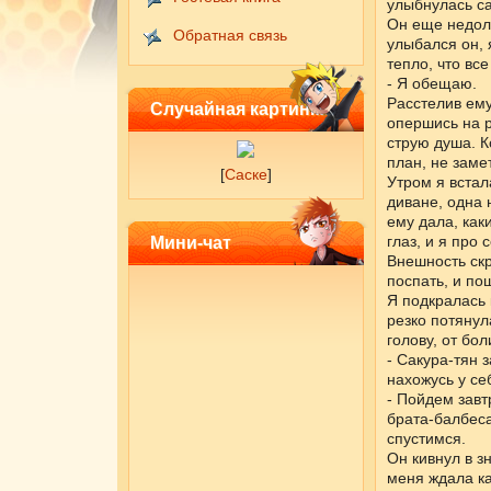
улыбнулась с
Он еще недолг
Обратная связь
улыбался он, 
тепло, что все
- Я обещаю.
Расстелив ему
Случайная картинка
опершись на р
струю душа. К
план, не замет
[
Саске
]
Утром я встал
диване, одна 
ему дала, как
глаз, и я про
Мини-чат
Внешность скр
поспать, и пош
Я подкралась 
резко потянула
голову, от бол
- Сакура-тян з
нахожусь у се
- Пойдем завт
брата-балбеса
спустимся.
Он кивнул в з
меня ждала ка