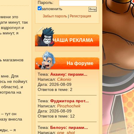
Пароль:
запомнить
Забыл пароль
|
Регистрация
емени это
ати минут, так
 вздрогнул и
 минут, я
НАША РЕКЛАМА
ть магазинов
На форуме
Тема:
Акаину: пирами...
 мне. Для
Написал:
Cikоnio
есь не поймут.
Дата: 2026-08-09
области), и
Ответов в теме: 2
мотрела на
Тема:
Фуджитора прот...
Написал:
Pirozhochek
Дата: 2026-08-09
 – тут он
Ответов в теме: 12
разу внесла
Тема:
Белоус: пирами...
жды, – я
Написал:
one_shot