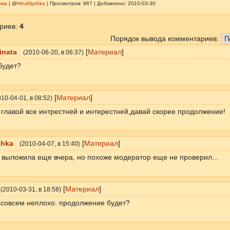
ика
| @
HinaNyshka
| Просмотров: 967 | Добавлено: 2010-03-30
риев
:
4
Порядок вывода комментариев:
inata
[
Материал
]
(
2010-06-20
, в 06:37)
будет?
[
Материал
]
010-04-01
, в 08:52)
 главой все интрестней и интерестней,давай скорее продолжение!
shka
[
Материал
]
(
2010-04-07
, в 15:40)
 выложила еще вчера, но похоже модератор еще не проверил...
[
Материал
]
(
2010-03-31
, в 18:58)
совсем неплохо. продолжение будет?