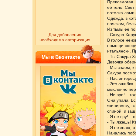
Превозмогая ш
её тело. Свет
потолка лампы
Одежда, в кот
пояском, белы
Из тьмы её по
Для добавления
- Сакура Хару
необходима авторизация
В голосе неиз
помощи специа
итальянски. П
- Ты Сакура Х
Мы в Вконтакте
Девочка оберн
- Мы знаем, к
Сакура посмот
- Нас интерес
- Это ошибка. 
мысленно пере
- Не ври! – т
Она упала. Вс
экипировку, в
спиной, и защ
- Я не вру! –
- Ты лжешь! К
- Я не знаю, 
Начались поб