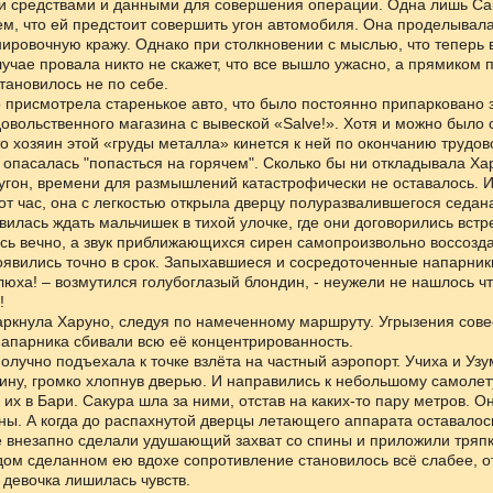
 средствами и данными для совершения операции. Одна лишь Сак
ем, что ей предстоит совершить угон автомобиля. Она проделывала
нировочную кражу. Однако при столкновении с мыслью, что теперь 
лучае провала никто не скажет, что все вышло ужасно, а прямиком п
тановилось не по себе.
 присмотрела старенькое авто, что было постоянно припарковано 
овольственного магазина с вывеской «Salve!». Хотя и можно было 
то хозяин этой «груды металла» кинется к ней по окончанию трудов
 опасалась "попасться на горячем". Сколько бы ни откладывала Ха
гон, времени для размышлений катастрофически не оставалось. И
тот час, она с легкостью открыла дверцу полуразвалившегося седан
вилась ждать мальчишек в тихой улочке, где они договорились встр
ь вечно, а звук приближающихся сирен самопроизвольно воссозда
явились точно в срок. Запыхавшиеся и сосредоточенные напарники
алюха! – возмутился голубоглазый блондин, - неужели не нашлось чт
!
гаркнула Харуно, следуя по намеченному маршруту. Угрызения сове
апарника сбивали всю её концентрированность.
олучно подъехала к точке взлёта на частный аэропорт. Учиха и Уз
ну, громко хлопнув дверью. И направились к небольшому самолету
 их в Бари. Сакура шла за ними, отстав на каких-то пару метров. О
ны. А когда до распахнутой дверцы летающего аппарата оставалос
е внезапно сделали удушающий захват со спины и приложили тряпку
дом сделанном ею вдохе сопротивление становилось всё слабее, от
 девочка лишилась чувств.