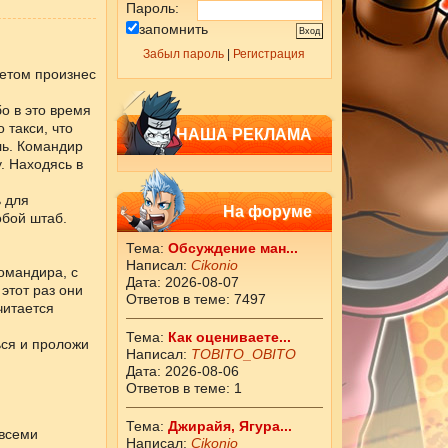
Пароль:
запомнить
Забыл пароль
|
Регистрация
летом произнес
о в это время
 такси, что
НАША РЕКЛАМА
ль. Командир
. Находясь в
ь для
На форуме
обой штаб.
Тема:
Обсуждение ман...
Написал:
Cikоnio
омандира, с
Дата: 2026-08-07
этот раз они
Ответов в теме: 7497
читается
Тема:
Как оцениваете...
ься и проложи
Написал:
ТОBITO_OBITO
Дата: 2026-08-06
Ответов в теме: 1
Тема:
Джирайя, Ягура...
 всеми
Написал:
Cikоnio