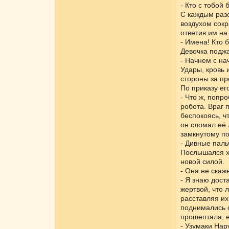
- Кто с тобой
С каждым раз
воздухом сокр
ответив им на
- Имена! Кто 
Девочка поджа
- Начнем с на
Удары, кровь 
стороны за пр
По приказу ег
- Что ж, попр
робота. Враг 
беспокоясь, ч
он сломал её 
замкнутому по
- Дивные пал
Послышался хр
новой силой.
- Она не скаж
- Я знаю дост
жертвой, что 
расставляя их
поднимались 
прошептала, 
- Узумаки Нар