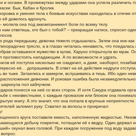
и и ногами. В промежутках между ударами она успела различить т
ски: Бык, Кабан и Кролик.
оровка и умения тела к боевым искусствам находилась в спячке от
о ей довелось вдохнуть.
! – молила она под аккомпанемент боли по всему телу.
ты нам ответишь, кто был с тобой? – прекращая натиск, спросил оди
лосов.
о рода передышку, девочка тяжело отдышалась. Затем она кое-как
 лихорадочно трясло, а в глазах читалась ненависть, что поедалас
брав оставшееся мужество в кулак, Харуно отпрыгнула во мрак. О
л противостоять нападающим. А по возможности и удрать.
рагов её поступок нисколько не озадачил, а даже, наоборот, позаба
тересно её… допрашивать. В ответ на её действия недруги отступи
 во тьме. Затаились и замерли, вслушиваясь в тишь. Ибо один не
орасположения девчонки. И роковая ошибка была незамедлительно
 шаркнула пол каблучком.
ударов понесся на неё со всех сторон. И хотя Сакура отдавала орг
рьбе с неизвестными, с каждым промахом или блоком она понимала
крытую книгу. А это значит, что она попала в крупные неприятности.
ятелей заломил руку. Схватил за волосы и прокричал:
о!
ещенного круга поставили емкость, наполненную жидкостью. Неизв
кающуюся добычу покрепче, потащили её к ведру. Один держал но
ший» окунал вниз головой. При каждом погружении под воду задав
 вопрос: