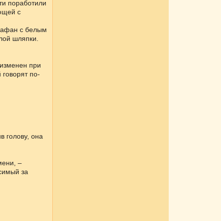
ти поработили
ющей с
арафан с белым
лой шляпки.
 изменен при
 говорят по-
в голову, она
мени, –
симый за