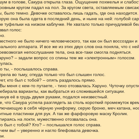
ум в голове, Сакура открыла глаза. Ощущение похмелья и слабос
 ровным кругом падал на пол. За кругом света, оставляемым свиса
, было темно. Девочке оставалось лишь гадать, где она находится.
орую она была одета в последний день, и ныне на ней: голубой с
е туфельки на низком каблучке. Не хватало только причудливой бе
звал голос:
но.
вестного не было ничего человеческого, так как он был воссоздан и
льного аппарата. И все же из этих двух слов она поняла, что с ней
ревозмогая непослушание тела, она все-таки смогла подняться.
аруно? – задали вопрос со спины тем же «электронным» голосом.
улась.
то ты, - послышалось справа.
рела во тьму, откуда только что был слышен голос.
ует, кто был с тобой? – опять раздалось прямо.
Вы меня с кем-то путаете, - тихо отозвалась Харуно. Чуточку опусти
бирала варианты, как выбраться из сложившейся ситуации.
олкнув её в грудь двумя руками, подался неизвестный.
е, что Сакура успела разглядеть за столь короткий промежуток вре
ключающую в себя чёрную униформу, серую броню, меч катана, но
итные пластинки для рук. А так же фарфоровую маску Кролик.
 опираясь на локти, мужественно отозвалась она.
то был с тобой? Кто? – послышался голос справа.
о чем вы! – уверенно и нагло блефовала девочка.
ои.