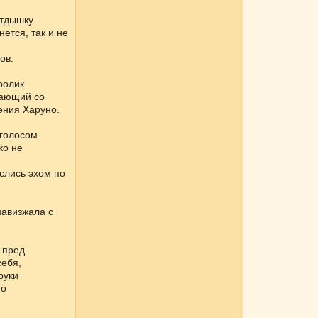
отдышку
ется, так и не
ов.
ролик.
дающий со
ения Харуно.
 голосом
ко не
еслись эхом по
завизжала с
 пред
себя,
руки
но