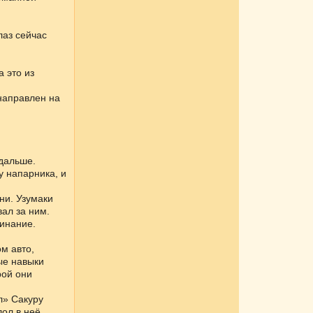
лаз сейчас
 это из
 направлен на
 дальше.
у напарника, и
ни. Узумаки
ал за ним.
линание.
м авто,
ые навыки
рой они
л» Сакуру
ол в неё