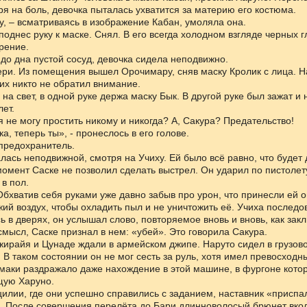
ря на боль, девочка пыталась ухватится за материю его костюма.
у, – всматриваясь в изображение Кабан, умоляла она.
однес руку к маске. Снял. В его всегда холодном взгляде черных г
рение.
до дна пустой сосуд, девочка сидела неподвижно.
ри. Из помещения вышел Орочимару, сняв маску Кролик с лица. На
х никто не обратил внимание.
на свет, в одной руке держа маску Бык. В другой руке был зажат и
лет.
 я не могу простить никому и никогда? А, Сакура? Предательство!
а, теперь ты», - пронеслось в его голове.
предохранитель.
лась неподвижной, смотря на Учиху. Ей было всё равно, что будет
омент Саске не позволил сделать выстрел. Он ударил по пистолет
 в пол.
бхватив себя руками уже давно забыв про урон, что принесли ей о
ий воздух, чтобы охладить пыл и не уничтожить её. Учиха последов
 в дверях, он услышал слово, повторяемое вновь и вновь, как зак
смысл, Саске признал в нем: «убей». Это говорила Сакура.
ирайя и Цунаде ждали в армейском джипе. Наруто сидел в грузово
 В таком состоянии он не мог сесть за руль, хотя имел превосходн
маки раздражало даже нахождение в этой машине, в фургоне кото
щую Харуно.
илии, где они успешно справились с заданием, наставник «приспа
 После совершения перелёта до Бари длинноволосый брюнет вкол