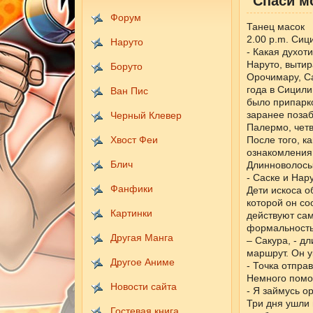
"Спаси м
Форум
Танец масок
2.00 p.m. Сиц
Наруто
- Какая духот
Наруто, вытир
Боруто
Орочимару, Са
года в Сицили
Ван Пис
было припарко
заранее позаб
Черный Клевер
Палермо, четв
Хвост Феи
После того, к
ознакомления 
Блич
Длинноволосы
- Саске и Нар
Фанфики
Дети искоса о
которой он со
Картинки
действуют сам
формальност
Другая Манга
– Сакура, - д
маршрут. Он у
Другое Аниме
- Точка отправ
Немного помо
Новости сайта
- Я займусь о
Три дня ушли 
Гостевая книга