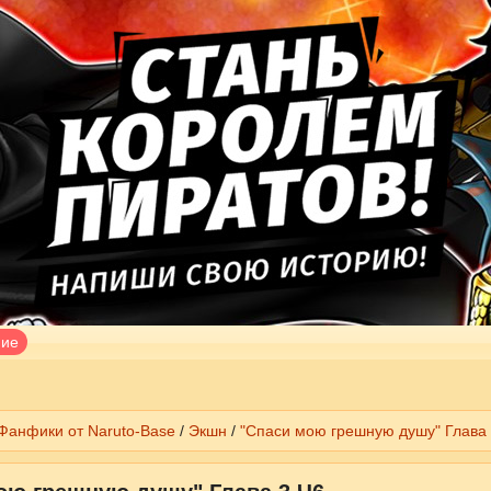
ние
Фанфики от Naruto-Base
/
Экшн
/
"Спаси мою грешную душу" Глава 