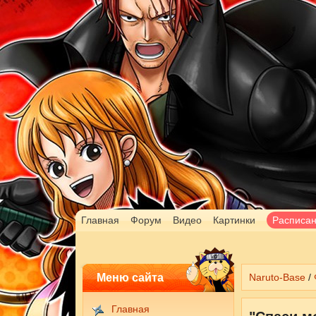
Главная
Форум
Видео
Картинки
Расписа
Меню сайта
Naruto-Base
/
Главная