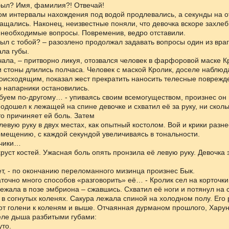
 был? Имя, фамилия?! Отвечай!
ом интервалы нахождения под водой продлевались, а секунды на 
ащались. Наконец, неизвестные поняли, что девочка вскоре захлебн
 необходимые вопросы. Повременив, ведро отставили.
был с тобой? – разозлено продолжал задавать вопросы один из враг
ла губы.
чала, – притворно ликуя, отозвался человек в фарфоровой маске К
и стоны длились полчаса. Человек с маской Кролик, доселе наблю
оисходящим, показал жест прекратить наносить телесные поврежд
о напарники остановились.
обуем по-другому… - упиваясь своим всемогуществом, произнес он
подошел к лежащей на спине девочке и схватил её за руку, ни сколь
то причиняет ей боль. Затем
левую руку в двух местах, как опытный костолом. Вой и крики разн
мещению, с каждой секундой увеличиваясь в тональности.
ьчики…
уст костей. Ужасная боль опять пронзила её левую руку. Девочка 
ет, - по окончанию переломанного мизинца произнес Бык.
аточно много способов «разговорить» её… - Кролик сел на корточки
лежала в позе эмбриона – сжавшись. Схватил её ноги и потянул на 
 в согнутых коленях. Сакура лежала спиной на холодном полу. Его 
от голени к коленям и выше. Отчаянная дурманом прошлого, Хару
еле дыша разбитыми губами:
уто.