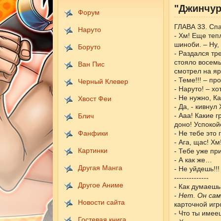
"Джинчур
Форум
ГЛАВА 33. Сп
Наруто
- Хм! Еще теп
шиноби. – Ну,
Боруто
- Раздался тр
стояло восемь
Ван Пис
смотрел на яр
- Теме!!! – пр
Черный Клевер
- Наруто! – х
- Не нужно, К
Хвост Феи
- Да, - кивнул
- Ааа! Какие г
Блич
доно! Успокой
Фанфики
- Не тебе это 
- Ага, щас! Х
Картинки
- Тебе уже пр
- А как же…
Другая Манга
- Не уйдешь!!!
--------------
Другое Аниме
- Как думаешь
-
Нет. Он сам
Новости сайта
карточной игр
- Что ты имее
Гостевая книга