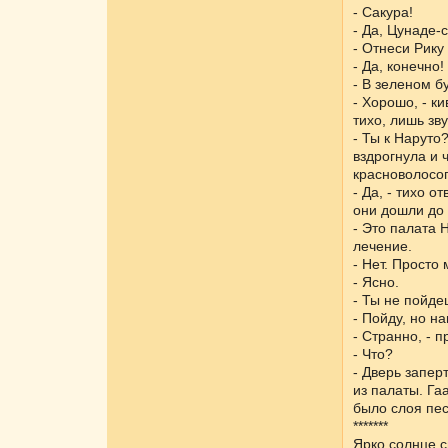
- Сакура!
- Да, Цунаде-
- Отнеси Рику
- Да, конечно!
- В зеленом б
- Хорошо, - к
тихо, лишь зв
- Ты к Наруто
вздрогнула и 
красноволосо
- Да, - тихо о
они дошли до 
- Это палата 
лечение.
- Нет. Просто
- Ясно.
- Ты не пойде
- Пойду, но н
- Странно, - 
- Что?
- Дверь запер
из палаты. Га
было слоя пе
*******
Ярко солнце с