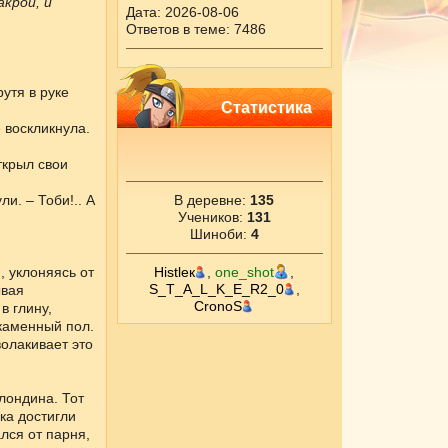
крой, и
Дата: 2026-08-06
Ответов в теме: 7486
утя в руке
Статистика
е воскликнула.
ткрыл свои
и. – Тоби!.. А
В деревне:
135
Учеников:
131
Шиноби:
4
, уклоняясь от
Histleк
,
one_shot
,
S_T_A_L_K_E_R2_0
,
ывая
CronоS
в глину,
 каменный пол.
волакивает это
лондина. Тот
ка достигли
лся от парня,