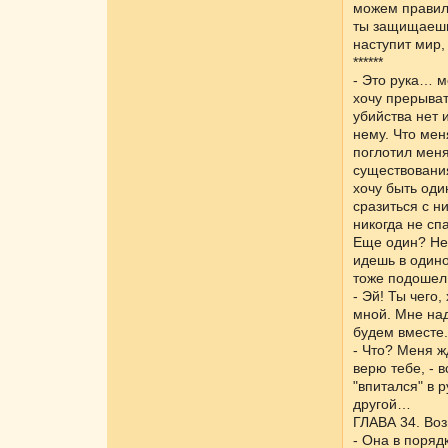
можем правиль
ты защищаешь 
наступит мир,
******
- Это рука… м
хочу прерыват
убийства нет и
нему. Что мен
поглотил меня
существования
хочу быть оди
сразиться с н
никогда не сп
Еще один? Нет
идешь в одино
тоже подошел 
- Эй! Ты чего
мной. Мне над
будем вместе.
- Что? Меня ж
верю тебе, - 
"впитался" в р
другой…
ГЛАВА 34. Во
- Она в поряд