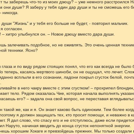
т ты заберешь что-то из моих дзюцу? – уже немного расстроился Н
м они душе? Я заберу у тебя один дар души и ты не сможешь его 
– никогда.
 души "Жизнь" и у тебя его больше не будет, - повторил мальчик.
я согласен.
о! – хитро улыбнулся он. – Новое дзюцу вместо дара души.
ешь залечивать подобное, но не оживлять. Это очень ценная техник
ной техники. Ясно?
 глаза и по виду рядом стоящих понял, что его как всегда не было
Но теперь, касаясь мертвого шиноби, он не ощущал, что лечит. Сло
данно всплыли в его сознании, ладони покрыл сгусток белой, почт
.
вливайте в него чакру вместе с этим сгустком! – прохрипел блондин,
мает тело. Рядом оказалась Чие, которая начала выполнять указан
пасаешь его? – задала она свой вопрос, не переставая вглядыватьс
н такой же, как и я. Он знает каково быть одиноким. Тем более ког
 поэтому я должен защищать тех, кто просит помощи, и неважно в к
вет. Я дал слово, что спасу его и не отступлюсь, даже если придетс
нил Наруто, начиная вводить до конца сгусток непонятной энергии.
анешь хорошим Хокаге и превзойдешь прежних. Мы только создали в