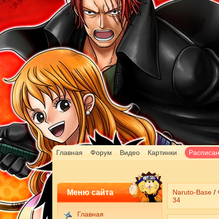
Главная
Форум
Видео
Картинки
Расписа
Меню сайта
Naruto-Base
/
34
Главная