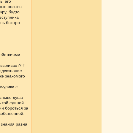
ь, его
ные позывы.
кру, будто
еступника
ень быстро
.
действиями
выживает?!!"
одсознание.
уже знакомого
нчурики с
раньше душа
ь той единой
ии бороться за
собственной.
о знания равна