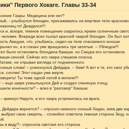
ики" Первого Хокаге. Главы 33-34
асение Гаары. Медицина или нет?
лый, - улыбнулся блондин, присаживаясь на мертвое тело красново
 наконец-то! Дождался!!!
еск и, вскоре, темное помещение озарилось ярким солнечным свето
 человек. Впереди всех пылал красной чакрой блондин. Он был зол
ость Акацуки, что, улыбаясь, сидел на теле спасаемого юноши.
орычал он, а в глазах уже вращались три запятые. – Ублюдок!!!
отел было остановить блондина Какаши, но Сакура его остановила.
акаши-сенсей. Сейчас его чакра слишком опасна.
 Хатаке, не отрывая взгляда от подчиненного.
розные слова! – усмехнулся Дейдара. – Хмм! А вот и те, кто смог уб
ся, сопляк! Этот пацан уже мертв.
говорить! Ты тоже одной ногой в могиле!!!
м! – еще шире ухмыльнулся Дей и создал глиняную птицу.
ишили конечности? – влез в "разговор" Какаши.
 – крикнул Наруто, и его чакра устремилась на врага.
, Дейдара вернется? – спросил немного сонный Хидан, взяв две ка
 выбрал свою смерть,
- спокойно ответила темная сторона Зецу, 
ой.
шь в виду?– спросила светлая его сторона.