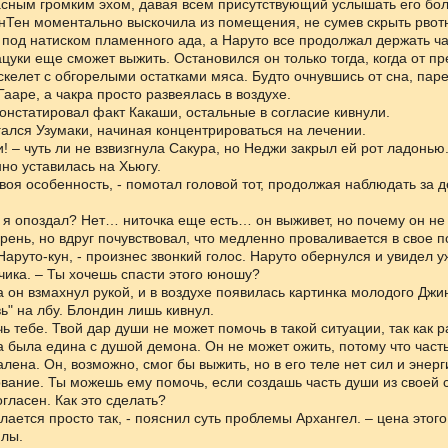
сным громким эхом, давая всем присутствующий услышать его бол
нТен моментально выскочила из помещения, не сумев скрыть рвот
под натиском пламенного ада, а Наруто все продолжал держать ча
ацуки еще сможет выжить. Остановился он только тогда, когда от пр
скелет с обгорелыми остатками мяса. Будто очнувшись от сна, пар
Гааре, а чакра просто развеялась в воздухе.
 констатировал факт Какаши, остальные в согласие кивнули.
гался Узумаки, начиная концентрироваться на лечении.
и! – чуть ли не взвизгнула Сакура, но Неджи закрыл ей рот ладонью
о уставилась на Хьюгу.
 своя особенность, - помотал головой тот, продолжая наблюдать за 
 я опоздал? Нет… ниточка еще есть… он выживет, но почему он не 
рень, но вдруг почувствовал, что медленно проваливается в свое п
 Наруто-кун, - произнес звонкий голос. Наруто обернулся и увидел 
чика. – Ты хочешь спасти этого юношу?
 он взмахнул рукой, и в воздухе появилась картинка молодого Джи
ь" на лбу. Блондин лишь кивнул.
чь тебе. Твой дар души не может помочь в такой ситуации, так как 
а была едина с душой демона. Он не может ожить, потому что част
лена. Он, возможно, смог бы выжить, но в его теле нет сил и энерг
вание. Ты можешь ему помочь, если создашь часть души из своей 
огласен. Как это сделать?
елается просто так, - пояснил суть проблемы Архангел. – цена этог
илы.