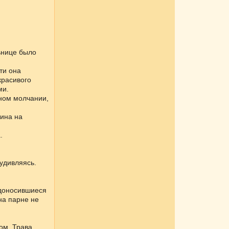
льнице было
ти она
красивого
ми.
лном молчании,
дина на
.
 удивляясь.
 доносившиеся
на парне не
ом. Трава,