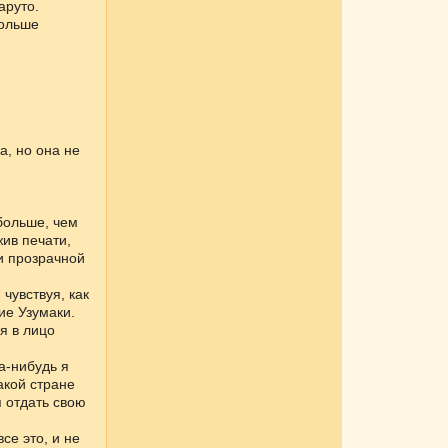
аруто.
больше
а, но она не
 больше, чем
жив печати,
и прозрачной
 чувствуя, как
ие Узумаки.
я в лицо
да-нибудь я
акой стране
я отдать свою
се это, и не