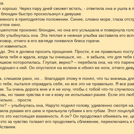
а.
е хорошо. Через пару дней сможет встать, - ответила она и ушла в п
к блондин быстро проскользнул к девушке.
емного в приподнятом положении. Синие, словно море, глаза отст
углое окно.
ти шепотом произнес блондин, но она его услышала и повернула голо
лабо улыбнулась она. Эта теплая и нежная улыбка заставила его вс
говор, отчего в его взгляде появился блеск горечи.
ел извиниться.
надо. Это я должна просить прощения. Прости, я не правильно посту
била тебя и ждала, когда ты очнешься, но… я забыла, что для тебя
лишком поторопилась. Глупая, верно? – перебила она, на что парен
одошел к ней. Он опустился на колени и обнял ее ноги, отчего дев
ва, слишком рано, но… благодаря этому я понял, что ты значишь дл
о тебе, пытался оправдать себя, но все это не правильно. Я все р
м. Ты очень дорога мне и я не хочу, чтобы с тобой что-то случилос
вь, но такие чувства я ни к кому не испытывал ранее. Если это люб
Сильно… прости.
что? – улыбнулась она, Наруто поднял голову, удивленно смотря на
ила руками его шею и прильнула губами к его губам. Этот поцелуй
что это настоящая взаимность. А он? Он продолжал обнимать ее, ц
 это за чувство толкает его продолжить сближение, переключаясь к
йствиям.