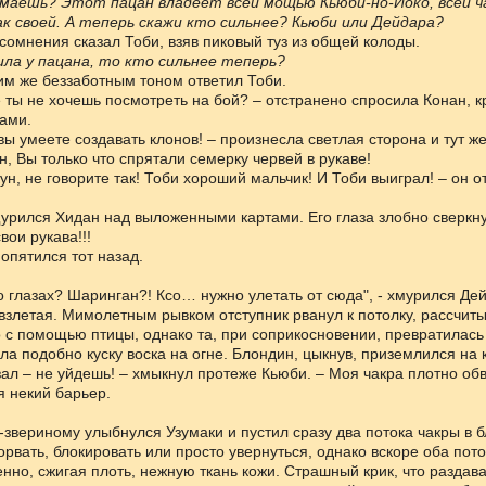
аешь? Этот пацан владеет всей мощью Кьюби-но-Йоко, всей ча
ак своей. А теперь скажи кто сильнее? Кьюби или Дейдара?
з сомнения сказал Тоби, взяв пиковый туз из общей колоды.
сила у пацана, то кто сильнее теперь?
ким же беззаботным тоном ответил Тоби.
ве ты не хочешь посмотреть на бой? – отстранено спросила Конан, кр
гами.
 вы умеете создавать клонов! – произнесла светлая сторона и тут ж
ан, Вы только что спрятали семерку червей в рукаве!
кун, не говорите так! Тоби хороший мальчик! И Тоби выиграл! – он о
щурился Хидан над выложенными картами. Его глаза злобно сверкнул
вои рукава!!!
попятился тот назад.
го глазах? Шаринган?! Ксо… нужно улетать от сюда", - хмурился Дей
взлетая. Мимолетным рывком отступник рванул к потолку, рассчит
 с помощью птицы, однако та, при соприкосновении, превратилась 
ла подобно куску воска на огне. Блондин, цыкнув, приземлился на
азал – не уйдешь! – хмыкнул протеже Кьюби. – Моя чакра плотно об
я некий барьер.
о-звериному улыбнулся Узумаки и пустил сразу два потока чакры в б
орвать, блокировать или просто увернуться, однако вскоре оба пото
нно, сжигая плоть, нежную ткань кожи. Страшный крик, что раздава