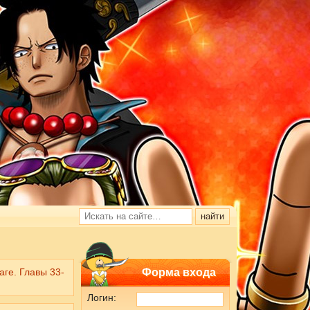
аге. Главы 33-
Форма входа
Логин: