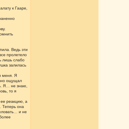
алату к Гааре,
раненно
ву.
помнить
пила. Ведь эти
 все пролетело
ь лишь слабо
ушка залилась
я меня. Я
авно ощущал
ь. Я… не знаю,
овь, то я
 ее реакцию, а
. Теперь она
еловать… и не
 более