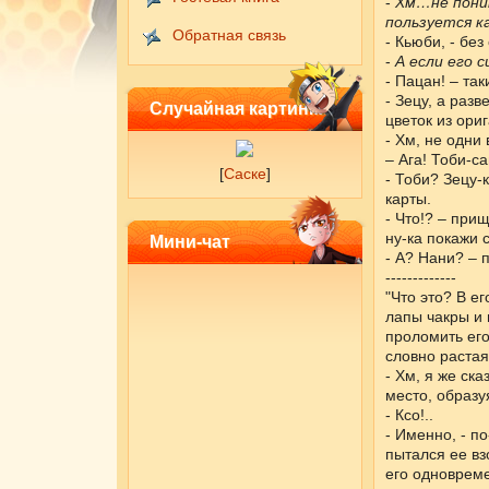
-
Хм…не поним
пользуется к
Обратная связь
- Кьюби, - бе
-
А если его 
- Пацан! – та
- Зецу, а раз
Случайная картинка
цветок из ори
- Хм, не одни
– Ага! Тоби-с
[
Саске
]
- Тоби? Зецу-
карты.
- Что!? – при
ну-ка покажи с
Мини-чат
- А? Нани? – 
-------------
"Что это? В е
лапы чакры и 
проломить его
словно растая
- Хм, я же ск
место, образу
- Ксо!..
- Именно, - п
пытался ее вз
его одновреме