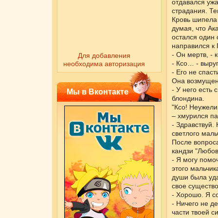
отдавался ужа
страдания. Те
Кровь шипела 
думая, что Ак
остался один 
направился к 
- Он мертв, -
Для добавления
- Ксо… - выру
необходима авторизация
- Его не спаст
Она возмущенн
- У него есть
Мы в Вконтакте
блондина.
"Ксо! Неужели
– хмурился па
- Здравствуй.
светлого маль
После вопроса
кандзи "Любов
- Я могу помо
этого мальчик
души была уда
свое существо
- Хорошо. Я с
- Ничего не д
части твоей с