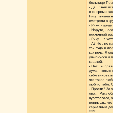
больнице Песк
- Да. С ней вс
в то время ка
Рику лежала н
смотрели в кр
- Рику, - поч
- Наруто, - с
последний раз
- Рику… я хот
- А? Нет, не 
три года я лю
как ночь. Я с
улыбнулся и п
краской.
- Нет. Ты пра
думал только 
себя виноваты
что такое любо
люблю тебя. 
- Прости? За 
она… Рику обв
чувствовала, 
понимать, что
серьезным де
*****