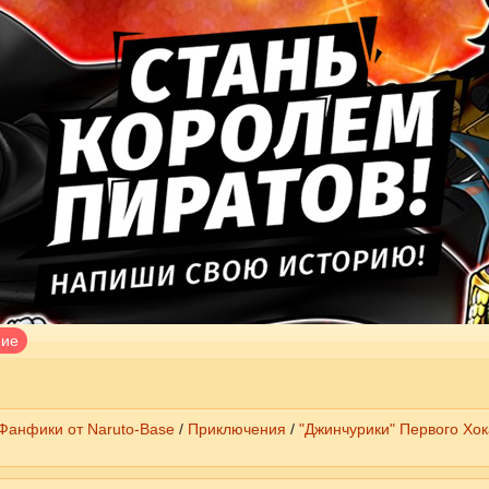
ние
Фанфики от Naruto-Base
/
Приключения
/
"Джинчурики" Первого Хок