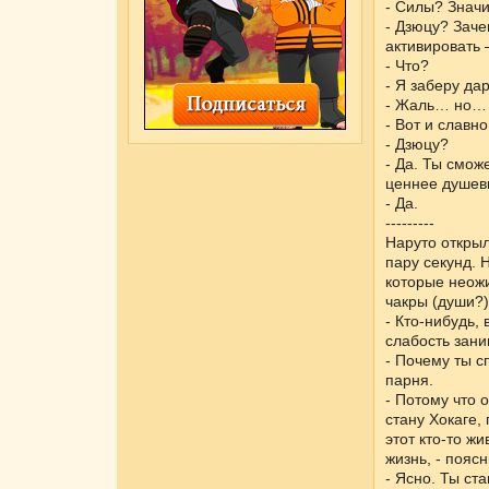
- Силы? Значи
- Дзюцу? Заче
активировать 
- Что?
- Я заберу дар
- Жаль… но… 
- Вот и славн
- Дзюцу?
- Да. Ты смож
ценнее душев
- Да.
---------
Наруто открыл
пару секунд. 
которые неожи
чакры (души?)
- Кто-нибудь, 
слабость зани
- Почему ты с
парня.
- Потому что о
стану Хокаге,
этот кто-то жи
жизнь, - пояс
- Ясно. Ты ст