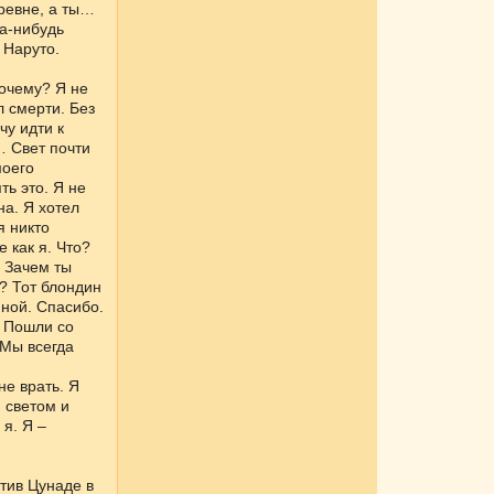
ревне, а ты…
а-нибудь
 Наруто.
Почему? Я не
л смерти. Без
чу идти к
… Свет почти
моего
ть это. Я не
на. Я хотел
я никто
 как я. Что?
. Зачем ты
? Тот блондин
ной. Спасибо.
– Пошли со
 Мы всегда
е врать. Я
 светом и
 я. Я –
тив Цунаде в