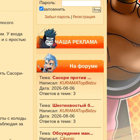
Пароль:
запомнить
Забыл пароль
|
Регистрация
лосого
м. У входа
 и с яростью
НАША РЕКЛАМА
На форуме
ить Сасори-
Тема:
Сасори против ...
Написал:
KURAMATopBidzu
Дата: 2026-08-06
Ответов в теме: 3
Тема:
Шестихвостый б...
Написал:
KURAMATopBidzu
Дата: 2026-08-06
рты с колоды.
Ответов в теме: 3
наблюдая за
Тема:
Обсуждение ман...
Написал:
Cikоnio