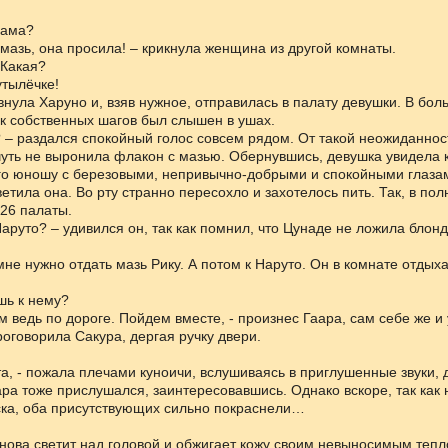
сама?
 мазь, она просила! – крикнула женщина из другой комнаты.
 Какая?
утылёчке!
ивнула Харуно и, взяв нужное, отправилась в палату девушки. В бо
ук собственных шагов был слышен в ушах.
? – раздался спокойный голос совсем рядом. От такой неожиданнос
чуть не выронила флакон с мазью. Обернувшись, девушка увидела 
го юношу с березовыми, непривычно-добрыми и спокойными глаза
тветила она. Во рту странно пересохло и захотелось пить. Так, в по
26 палаты.
Наруто? – удивился он, так как помнил, что Цунаде не ложила блон
 мне нужно отдать мазь Рику. А потом к Наруто. Он в комнате отдыха
шь к нему?
ам ведь по дороге. Пойдем вместе, - произнес Гаара, сам себе же и
проговорила Сакура, дергая ручку двери.
та, - пожала плечами куноичи, вслушиваясь в приглушенные звуки,
ара тоже прислушался, заинтересовавшись. Однако вскоре, так как 
ска, оба присутствующих сильно покраснели…
нова светит над головой и обжигает кожу своим невыносимым тепл