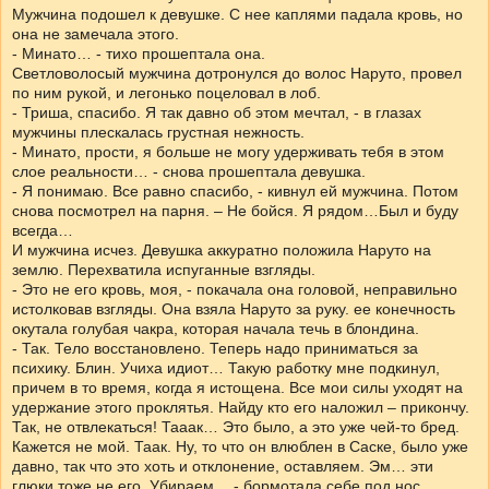
Мужчина подошел к девушке. С нее каплями падала кровь, но
она не замечала этого.
- Минато… - тихо прошептала она.
Светловолосый мужчина дотронулся до волос Наруто, провел
по ним рукой, и легонько поцеловал в лоб.
- Триша, спасибо. Я так давно об этом мечтал, - в глазах
мужчины плескалась грустная нежность.
- Минато, прости, я больше не могу удерживать тебя в этом
слое реальности… - снова прошептала девушка.
- Я понимаю. Все равно спасибо, - кивнул ей мужчина. Потом
снова посмотрел на парня. – Не бойся. Я рядом…Был и буду
всегда…
И мужчина исчез. Девушка аккуратно положила Наруто на
землю. Перехватила испуганные взгляды.
- Это не его кровь, моя, - покачала она головой, неправильно
истолковав взгляды. Она взяла Наруто за руку. ее конечность
окутала голубая чакра, которая начала течь в блондина.
- Так. Тело восстановлено. Теперь надо приниматься за
психику. Блин. Учиха идиот… Такую работку мне подкинул,
причем в то время, когда я истощена. Все мои силы уходят на
удержание этого проклятья. Найду кто его наложил – прикончу.
Так, не отвлекаться! Тааак… Это было, а это уже чей-то бред.
Кажется не мой. Таак. Ну, то что он влюблен в Саске, было уже
давно, так что это хоть и отклонение, оставляем. Эм… эти
глюки тоже не его. Убираем… - бормотала себе под нос