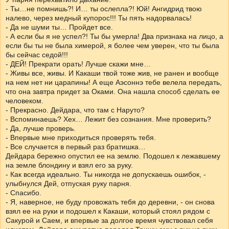
- Ты…не помнишь?! И… ты ослепла?! Юй! Ангидрид твою
налево, через медный купорос!!! Ты пять надорвалась!
- Да не шуми ты… Пройдет все.
- А если бы я не успел?! Ты бы умерла! Два признака на лицо, а
если бы ты не была химерой, я более чем уверен, что ты была
бы сейчас седой!!!
- ДЕЙ! Прекрати орать! Лучше скажи мне…
- Живы все, живы. И Какаши твой тоже жив, не ранен и вообще
на нем нет ни царапины! А еще Аэсоннэ тебе велела передать,
что она завтра придет за Оками. Она нашла способ сделать ее
человеком.
- Прекрасно. Дейдара, что там с Наруто?
- Вспоминаешь? Хех… Лежит без сознания. Мне проверить?
- Да, лучше проверь.
- Впервые мне приходиться проверять тебя.
- Все случается в первый раз братишка…
Дейдара бережно опустил ее на землю. Подошел к лежавшему
на земле блондину и взял его за руку.
- Как всегда идеально. Ты никогда не допускаешь ошибок, -
улыбнулся Дей, отпуская руку парня.
- Спасибо.
- Я, наверное, не буду провожать тебя до деревни, - он снова
взял ее на руки и подошел к Какаши, который стоял рядом с
Сакурой и Саем, и впервые за долгое время чувствовал себя