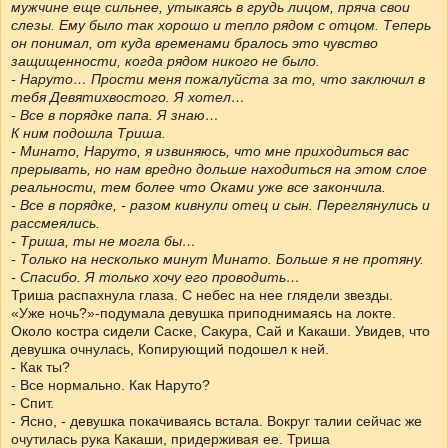
мужчине еще сильнее, утыкаясь в грудь лицом, пряча свои
слезы. Ему было так хорошо и тепло рядом с отцом. Теперь
он понимал, от куда временами бралось это чувство
защищенности, когда рядом никого не было.
- Наруто… Прости меня пожалуйста за то, что заключил в
тебя Девятихвостого. Я хотел…
- Все в порядке папа. Я знаю…
К ним подошла Триша.
- Минато, Наруто, я извиняюсь, что мне приходиться вас
прерывать, но нам вредно дольше находиться на этом слое
реальности, тем более что Оками уже все закончила.
- Все в порядке, - разом кивнули отец и сын. Переглянулись и
рассмеялись.
- Триша, ты не могла бы…
- Только на несколько минут Минато. Больше я не протяну.
- Спасибо. Я только хочу его проводить…
Триша распахнула глаза. С небес на нее глядели звезды.
«Уже ночь?»-подумала девушка приподнимаясь на локте.
Около костра сидели Саске, Сакура, Сай и Какаши. Увидев, что
девушка очнулась, Копирующий подошел к ней.
- Как ты?
- Все нормально. Как Наруто?
- Спит.
- Ясно, - девушка покачиваясь встала. Вокруг талии сейчас же
очутилась рука Какаши, придерживая ее. Триша