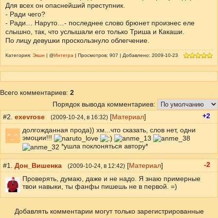
Для всех он опаснейший преступник.
- Ради чего?
- Ради… Наруто…- последнее слово брюнет произнес еле
слышно, так, что услышали его только Триша и Какаши.
По лицу девушки проскользнуло облегчение.
Категория:
Экшн
| @
Интегра
| Просмотров: 907 | Добавлено: 2009-10-23
Всего комментариев
:
2
Порядок вывода комментариев:
+2
#2.
exevrose
[
Материал
]
(
2009-10-24
, в 16:32)
долгожданная прода)) хм...что сказать, слов нет, одни
^_^
эмоции!!!
*ушла поклоняться автору*
-2
#1.
Дон_Вишенка
[
Материал
]
(
2009-10-24
, в 12:42)
Проверять, думаю, даже и не надо. Я знаю примерные
твои навыки, ты фанфы пишешь не в первой. =)
Добавлять комментарии могут только зарегистрированные