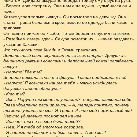
идиотом. Дейдара аккуратно передал Тришу ему с рук на руки.
- Береги мою сестренку. Она нам еще нужна, - улыбнулся он и
исчез.
Хатаке успел только кивнуть. Он посмотрел на девушку. Она
спала. Триша была вся в крои, вместо ее одежды были какие-то
тряпочки.
Он нежно прижал ее к себе. Потом бережно опустил на землю.
- Разобьем лагерь здесь. Сакура осмотри их…- начал раздавать
указания Какаши.
Что случилось пока Кьюби и Оками сражались.
Золотистый свет окутывал ее со всех сторон. Девушка с
длинными рыжими волосами и белоснежной кожей огляделась
вокруг.
- Наруто! Где ты?
Впереди появилась чья-то фигура. Триша подбежала к ней.
- Наруто! Я все-таки нашла тебя, - мягко улыбнулась
девушка. Парень обернулся.
- Кто ты?
- Эм… Наруто ты меня не узнаешь?- девушка оглядела себя.
Глаза удивленно расширились. – А, теперь понятно, почему
ты меня узнать не мог. Я Триша. А это мой нормальный вид.
Наруто удивленно посмотрел на нее.
- Значит, ты не всегда была такой?
- Неа. И я тебе об этом уже говорила.
- Я видимо тогда чем-то был занят… А где мы?