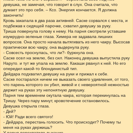
девушка, не замечая, что говорит в слух. Она считала, что
думает это про себя. – Ксо. Энергия кончается. Я должна
закончить!
Кровь закапала в два раза активней. Саске сорвался с места, и
подбежав к сидящей парочке, схватил девушку за руку.
Триша повернула голову к нему. На парня смотрели уставшие
изумрудно-зеленые глаза. Химера не задавала лишних
вопросов. Она просто начала вытягивать из него чакру. Высосав
практически всю чакру, она выдернула руку.
- Совсесть проснулась, что ли?- буркнула она.
Саске осел на землю, без сил. Наконец девушка выпустила руку
Наруто. и тут же упала на землю. Какаши рванул к ней. Но его
опередил какой-то блондинистый тип.
Дейдара подхватил девушку на руки и прижал к себе.
Саске постарался ничем не выказать своего удивления, от того,
что парень которого он убил, живой и с невероятной нежностью
держит на руках эту непонятную девушку.
Парня тем временем окутала чакра, которая перекинулась на
Тришу. Через пару минут, кровотечение остановилось.
Девушка открыла глаза.
- Дей?
- Юй! Ради всего святого!
- Дейдара, перестань голосить. Что происходит? Почему ты
меня на руках держишь?
У парня перехватило дыхание.