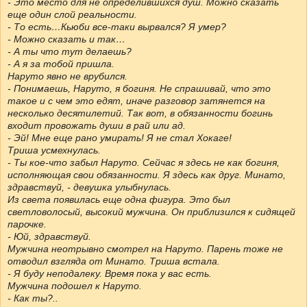
- Это место для не определившихся душ. Можно сказать
еще один слой реальности.
- То есть…Кьюби все-таки вырвался? Я умер?
- Можно сказать и так…
- А ты что тут делаешь?
- А я за тобой пришла.
Наруто явно не врубился.
- Понимаешь, Наруто, я богиня. Не спрашивай, что это
такое и с чем это едят, иначе разговор затянется на
несколько десятилетий. Так вот, в обязанности богинь
входит провожать души в рай или ад.
- Эй! Мне еще рано умирать! Я не стал Хокаге!
Триша усмехнулась.
- Ты кое-что забыл Наруто. Сейчас я здесь не как богиня,
исполняющая свои обязанности. Я здесь как друг. Минато,
здравствуй, - девушка улыбнулась.
Из света появилась еще одна фигура. Это был
светловолосый, высокий мужчина. Он приблизился к сидящей
парочке.
- Юй, здравствуй.
Мужчина неотрывно смотрел на Наруто. Парень тоже не
отводил взгляда от Минато. Триша встала.
- Я буду неподалеку. Время пока у вас есть.
Мужчина подошел к Наруто.
- Как ты?..