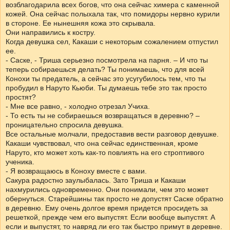
возблагодарила всех богов, что она сейчас химера с каменной
кожей. Она сейчас полыхала так, что помидоры нервно курили
в стороне. Ее нынешняя кожа это скрывала.
Они направились к костру.
Когда девушка сел, Какаши с некоторым сожалением отпустил
ее.
- Саске, - Триша серьезно посмотрела на парня. – И что ты
теперь собираешься делать? Ты понимаешь, что для всей
Конохи ты предатель, а сейчас это усугубилось тем, что ты
пробудил в Наруто Кьюби. Ты думаешь тебе это так просто
простят?
- Мне все равно, - холодно отрезал Учиха.
- То есть ты не собираешься возвращаться в деревню? –
проницательно спросила девушка.
Все остальные молчали, предоставив вести разговор девушке.
Какаши чувствовал, что она сейчас единственная, кроме
Наруто, кто может хоть как-то повлиять на его строптивого
ученика.
- Я возвращаюсь в Коноху вместе с вами.
Сакура радостно заулыбалась. Зато Триша и Какаши
нахмурились одновременно. Они понимали, чем это может
обернуться. Старейшины так просто не допустят Саске обратно
в деревню. Ему очень долгое время придется просидеть за
решеткой, прежде чем его выпустят. Если вообще выпустят. А
если и выпустят, то навряд ли его так быстро примут в деревне.