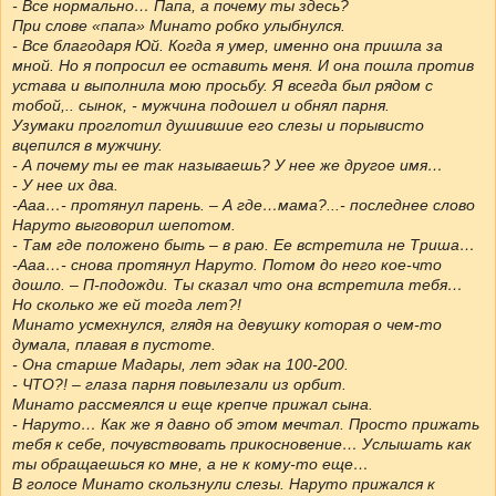
- Все нормально… Папа, а почему ты здесь?
При слове «папа» Минато робко улыбнулся.
- Все благодаря Юй. Когда я умер, именно она пришла за
мной. Но я попросил ее оставить меня. И она пошла против
устава и выполнила мою просьбу. Я всегда был рядом с
тобой,.. сынок, - мужчина подошел и обнял парня.
Узумаки проглотил душившие его слезы и порывисто
вцепился в мужчину.
- А почему ты ее так называешь? У нее же другое имя…
- У нее их два.
-Ааа…- протянул парень. – А где…мама?...- последнее слово
Наруто выговорил шепотом.
- Там где положено быть – в раю. Ее встретила не Триша…
-Ааа…- снова протянул Наруто. Потом до него кое-что
дошло. – П-подожди. Ты сказал что она встретила тебя…
Но сколько же ей тогда лет?!
Минато усмехнулся, глядя на девушку которая о чем-то
думала, плавая в пустоте.
- Она старше Мадары, лет эдак на 100-200.
- ЧТО?! – глаза парня повылезали из орбит.
Минато рассмеялся и еще крепче прижал сына.
- Наруто… Как же я давно об этом мечтал. Просто прижать
тебя к себе, почувствовать прикосновение… Услышать как
ты обращаешься ко мне, а не к кому-то еще…
В голосе Минато скользнули слезы. Наруто прижался к