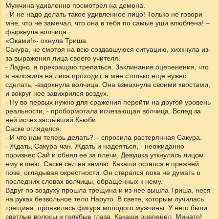
Мужчина удивленно посмотрел на демона.
- И не надо делать такое удивленное лицо! Только не говори
мне, что не замечал, что она в тебя по самые уши влюблена! –
фыркнула волчица.
«Оками!»- охнула Триша.
Сакура, не смотря на всю создавшуюся ситуацию, хихкнула из-
за выражения лица своего учителя.
- Ладно, я прекращаю трепаться. Заклинание оцепенения, что
я наложила на лиса проходит, а мне столько еще нужно
сделать, -вздохнула волчица. Она взмахнула своими хвостами,
и вокруг нее завихрился воздух.
- Ну во первых нужно для сражения перейти на другой уровень
реальности, - пробормотала исчезающая волчица. Вслед за
ней исчез застывший Кьюби.
Саске огляделся.
- И что нам теперь делать? – спросила растерянная Сакура.
- Ждать, Сакура-чан. Ждать и надеяться, - неожиданно
произнес Сай и обнял ее за плечи. Девушка уткнулась лицом
ему в шею. Саске сел на землю. Какаши остался в прежней
позе, оглядывая окрестности. Он старался пока не думать о
последних словах волчицы, обращенных к нему.
Вдруг по воздуху прошла трещина и из нее вышла Триша, неся
на руках безвольное тело Наруто. В свете, которым лучилась
трещина, проявилась фигура молодого мужчины. У него были
светлые волосы и голубые глаза. Какаши оцепенел. Минато!