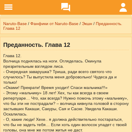
Naruto-Base
/
Фанфики от Naruto-Base
/
Экшн
/
Преданность.
Глава 12
Преданность. Глава 12
Глава 12.
Волчица поднялась на ноги. Огляделась. Окинула
презрительным взглядом лиса.
- Очередная заварушка? Триша, ради всего святого что
случилось? Ты выпустила меня добровольно! Чудеса да и
только!
«Оками! Прекрати! Время уходит! Спаси мальчика!!!»
- Этому «мальчику» 18 лет! Хех, ты как всегда в своем
репертуаре… Что, как всегда? Нужно помочь этому «мальчику»,
что бы эти не пострадали? – волчица кивнула головой в сторону
застывших Какаши, Сакуры, Сая и Саске. Увидела Какаши.
Оскалилась.
- О, какие люди! Хехе.. я должна действительно постараться,
что бы не задеть тебя… Если хоть один волосок упадет с твоей
головы, она мне же потом житья не даст.