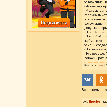
уставившись в 
-Извините,- п
-Можешь выход
вспомнить хот
все моменты с
вокруг ладони
девушка откры
-Нет…Только…-
-Попробуй соз
жабы в жизнь.
усилий создал
-Я вспомнила,
-Это хорошо. 
Коноху,- разъ
Категория:
Экшн
| 
Всего коммента
#6.
Etsuko
(
2