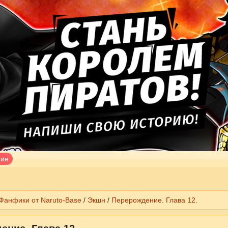
ние
Фанфики от Naruto-Base
/
Экшн
/
Перерождение. Глава 12.