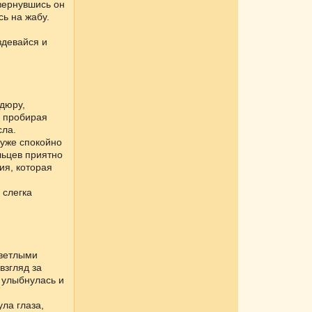
вернувшись он
сь на жабу.
здевайся и
рдюру,
, пробирая
сла.
 уже спокойно
льцев приятно
ия, которая
 слегка
светлыми
взгляд за
 улыбнулась и
ла глаза,