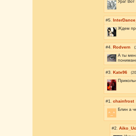
Ура! Вот
#5.
InterDance_
Ждем пр
#4.
Rodvern
(
А ты мен
пониман
#3.
Kate96
(
20
Прикольн
#1.
chainfrost
Блин а че
^_^
#2.
Aiko_Uc