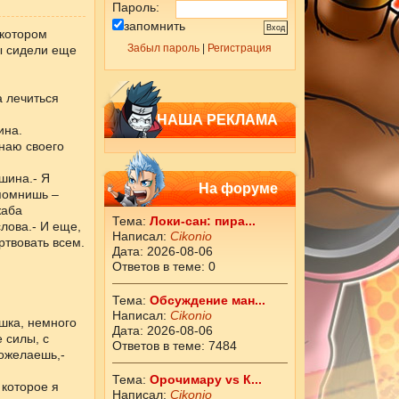
Пароль:
запомнить
 котором
Забыл пароль
|
Регистрация
ы сидели еще
а лечиться
НАША РЕКЛАМА
ина.
знаю своего
шина.- Я
На форуме
спомнишь –
жаба
Тема:
Локи-сан: пира...
лова.- И еще,
Написал:
Cikоnio
ртвовать всем.
Дата: 2026-08-06
Ответов в теме: 0
Тема:
Обсуждение ман...
Написал:
Cikоnio
шка, немного
Дата: 2026-08-06
 силы, с
Ответов в теме: 7484
пожелаешь,-
Тема:
Орочимару vs К...
 которое я
Написал:
Cikоnio