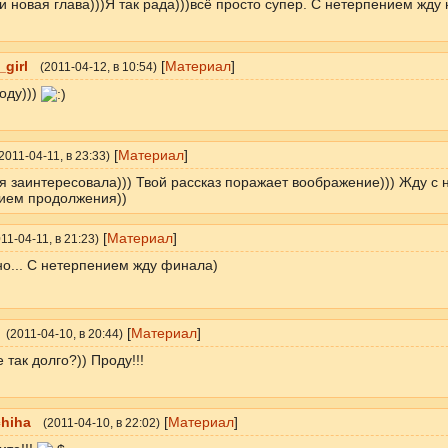
 и новая глава)))Я так рада)))всё просто супер. С нетерпением жду 
girl
[
Материал
]
(
2011-04-12
, в 10:54)
оду)))
[
Материал
]
2011-04-11
, в 23:33)
я заинтересовала))) Твой рассказ поражает воображение))) Жду с
ием продолжения))
[
Материал
]
11-04-11
, в 21:23)
о... С нетерпением жду финала)
[
Материал
]
(
2011-04-10
, в 20:44)
 так долго?)) Проду!!!
hiha
[
Материал
]
(
2011-04-10
, в 22:02)