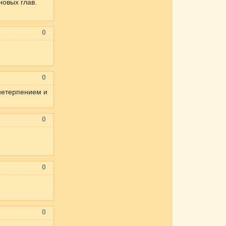
новых глав.
0
0
 нетерпением и
0
0
0