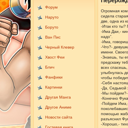
Перерожд
Форум
Огромная комн
сидела старая
Наруто
две, одна из 
-Итак кто ты?
Боруто
-Има Даи,- ки
надо”.
Ван Пис
-Има, говориш
-Что?- девушк
Черный Клевер
имени. Своег
Хвост Феи
-Знаешь, ты е
предскажу теб
Блич
всех спасешь,
улыбнулась де
Фанфики
чтобы победит
-Себя настоя
Картинки
-Да, Седьмой 
-Мы пойдем?- 
Другая Манга
-Конечно Фукас
-Пойдем Има,-
Другое Аниме
поколебавшись
помощью жабье
Новости сайта
разъяснил Фук
-Хорошо,- тих
Гостевая книга