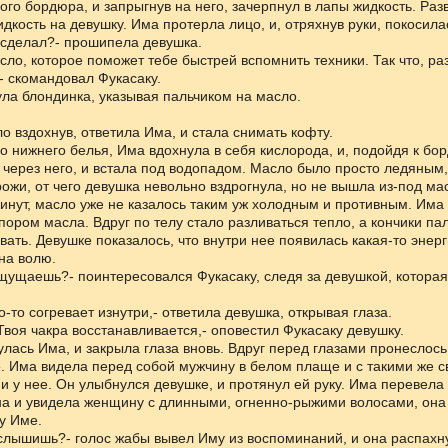
го бордюра, и запрыгнув на него, зачерпнул в лапы жидкость. Раз
идкость на девушку. Има протерла лицо, и, отряхнув руки, покосила
 сделал?- прошипела девушка.
сло, которое поможет тебе быстрей вспомнить техники. Так что, ра
- скомандовал Фукасаку.
ула блондинка, указывая пальчиком на масло.
ло вздохнув, ответила Има, и стала снимать кофту.
о нижнего белья, Има вдохнула в себя кислорода, и, подойдя к бо
через него, и встала под водопадом. Масло было просто ледяным
ожи, от чего девушка невольно вздрогнула, но не вышла из-под ма
инут, масло уже не казалось таким уж холодным и противным. Има
пором масла. Вдруг по телу стало разливаться тепло, а кончики па
ать. Девушке показалось, что внутри нее появилась какая-то энерг
 на волю.
щущаешь?- поинтересовался Фукасаку, следя за девушкой, которая
.
о-то согревает изнутри,- ответила девушка, открывая глаза.
Твоя чакра восстанавливается,- оповестил Фукасаку девушку.
улась Има, и закрыла глаза вновь. Вдруг перед глазами пронеслось
. Има видела перед собой мужчину в белом плаще и с такими же 
 и у нее. Он улыбнулся девушке, и протянул ей руку. Има перевела 
на и увидела женщину с длинными, огненно-рыжими волосами, она
у Име.
слышишь?- голос жабы вывел Иму из воспоминаний, и она распахну