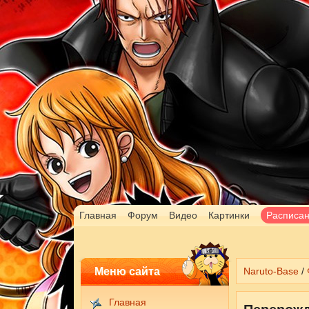
Главная
Форум
Видео
Картинки
Расписа
Меню сайта
Naruto-Base
/
Главная