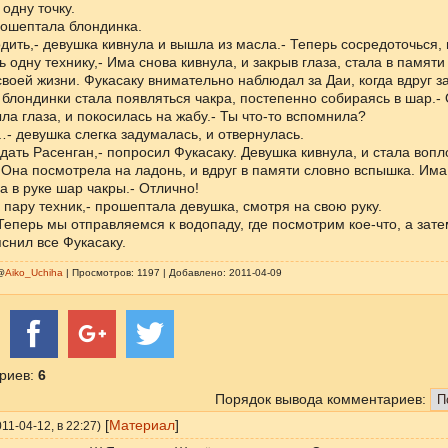
одну точку.
рошептала блондинка.
ить,- девушка кивнула и вышла из масла.- Теперь сосредоточься,
ь одну технику,- Има снова кивнула, и закрыв глаза, стала в памяти
воей жизни. Фукасаку внимательно наблюдал за Даи, когда вдруг за
 блондинки стала появляться чакра, постепенно собираясь в шар.- 
ла глаза, и покосилась на жабу.- Ты что-то вспомнила?
 девушка слегка задумалась, и отвернулась.
дать Расенган,- попросил Фукасаку. Девушка кивнула, и стала воп
 Она посмотрела на ладонь, и вдруг в памяти словно вспышка. Има
а в руке шар чакры.- Отлично!
 пару техник,- прошептала девушка, смотря на свою руку.
Теперь мы отправляемся к водопаду, где посмотрим кое-что, а зат
яснил все Фукасаку.
@
Aiko_Uchiha
| Просмотров: 1197 | Добавлено: 2011-04-09
риев
:
6
Порядок вывода комментариев:
[
Материал
]
011-04-12
, в 22:27)