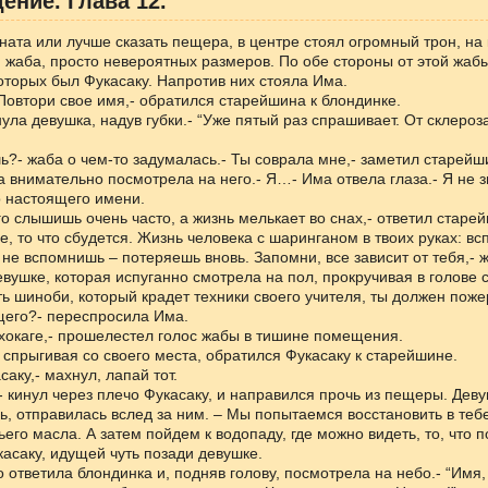
ение. Глава 12.
ата или лучше сказать пещера, в центре стоял огромный трон, на
 жаба, просто невероятных размеров. По обе стороны от этой жаб
которых был Фукасаку. Напротив них стояла Има.
 Повтори свое имя,- обратился старейшина к блондинке.
нула девушка, надув губки.- “Уже пятый раз спрашивает. От склероз
ь?- жаба о чем-то задумалась.- Ты соврала мне,- заметил старейш
а внимательно посмотрела на него.- Я…- Има отвела глаза.- Я не 
о настоящего имени.
го слышишь очень часто, а жизнь мелькает во снах,- ответил старей
е, то что сбудется. Жизнь человека с шаринганом в твоих руках: в
 не вспомнишь – потеряешь вновь. Запомни, все зависит от тебя,- 
вушке, которая испуганно смотрела на пол, прокручивая в голове с
ь шиноби, который крадет техники своего учителя, ты должен поже
щего?- переспросила Има.
хокаге,- прошелестел голос жабы в тишине помещения.
спрыгивая со своего места, обратился Фукасаку к старейшине.
аку,- махнул, лапай тот.
 кинул через плечо Фукасаку, и направился прочь из пещеры. Деву
, отправилась вслед за ним. – Мы попытаемся восстановить в тебе
го масла. А затем пойдем к водопаду, где можно видеть, то, что 
асаку, идущей чуть позади девушке.
о ответила блондинка и, подняв голову, посмотрела на небо.- “Имя,