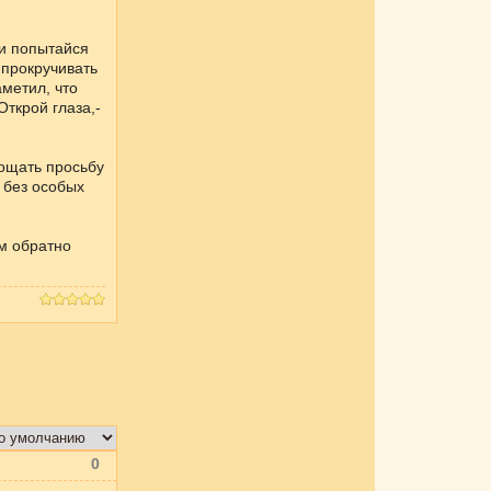
 и попытайся
 прокручивать
метил, что
Открой глаза,-
лощать просьбу
 без особых
ем обратно
0