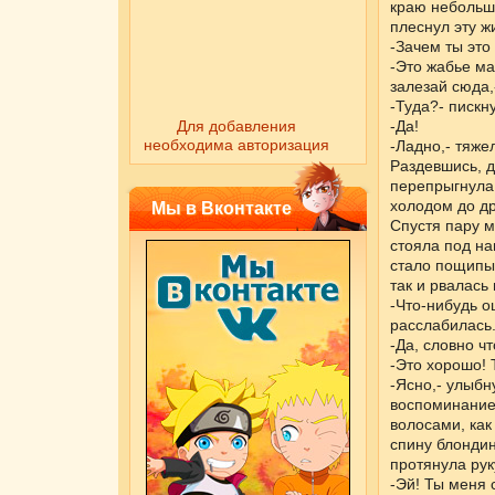
краю небольшо
плеснул эту ж
-Зачем ты это
-Это жабье ма
залезай сюда,
-Туда?- пискн
Для добавления
-Да!
необходима авторизация
-Ладно,- тяже
Раздевшись, д
перепрыгнула 
холодом до др
Мы в Вконтакте
Спустя пару м
стояла под на
стало пощипыв
так и рвалась
-Что-нибудь о
расслабилась
-Да, словно чт
-Это хорошо! 
-Ясно,- улыбн
воспоминание
волосами, как
спину блонди
протянула рук
-Эй! Ты меня 