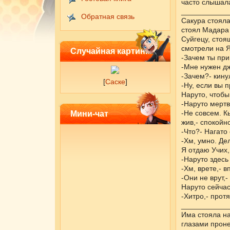
часто слышала
___________
Обратная связь
Сакура стояла
стоял Мадара 
Суйгецу, стоя
смотрели на Я
Случайная картинка
-Зачем ты при
-Мне нужен дж
-Зачем?- кину
[
Саске
]
-Ну, если вы п
Наруто, чтобы
-Наруто мертв
-Не совсем. К
Мини-чат
жив,- спокойн
-Что?- Нагато 
-Хм, умно. Де
Я отдаю Учих,
-Наруто здесь
-Хм, врете,- 
-Они не врут,
Наруто сейчас
-Хитро,- прот
___________
Има стояла на
глазами проне