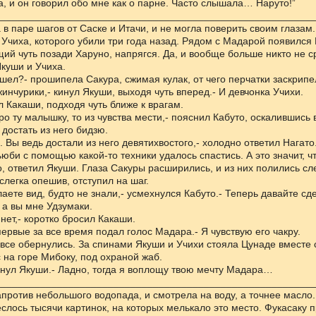
, и он говорил обо мне как о парне. Часто слышала… Наруто!”
________________________________________________________
 в паре шагов от Саске и Итачи, и не могла поверить своим глазам
Учиха, которого убили три года назад. Рядом с Мадарой появился 
щий чуть позади Харуно, напрягся. Да, и вообще больше никто не с
куши и Учиха.
шел?- прошипела Сакура, сжимая кулак, от чего перчатки заскрипе
инчурики,- кинул Якуши, выходя чуть вперед.- И девчонка Учихи.
л Какаши, подходя чуть ближе к врагам.
ро ту малышку, то из чувства мести,- пояснил Кабуто, оскалившись 
 достать из него бидзю.
. Вы ведь достали из него девятихвостого,- холодно ответил Нагато
ьюби с помощью какой-то техники удалось спастись. А это значит, ч
о, ответил Якуши. Глаза Сакуры расширились, и из них полились сл
слегка опешив, отступил на шаг.
лаете вид, будто не знали,- усмехнулся Кабуто.- Теперь давайте с
 а вы мне Удзумаки.
 нет,- коротко бросил Какаши.
впервые за все время подал голос Мадара.- Я чувствую его чакру.
- все обернулись. За спинами Якуши и Учихи стояла Цунаде вместе 
 на горе Мибоку, под охраной жаб.
янул Якуши.- Ладно, тогда я воплощу твою мечту Мадара…
________________________________________________________
против небольшого водопада, и смотрела на воду, а точнее масло
слось тысячи картинок, на которых мелькало это место. Фукасаку п