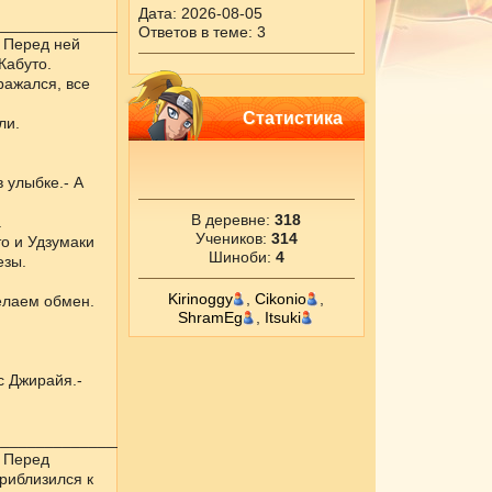
Дата: 2026-08-05
_____________________
Ответов в теме: 3
. Перед ней
Кабуто.
ражался, все
Статистика
ли.
в улыбке.- А
В деревне:
318
.
Учеников:
314
то и Удзумаки
Шиноби:
4
езы.
Kirinoggy
,
Cikоnio
,
делаем обмен.
ShramEg
,
Itsuki
с Джирайя.-
____________________
. Перед
риблизился к