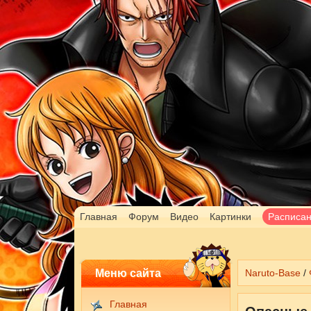
Главная
Форум
Видео
Картинки
Расписа
Меню сайта
Naruto-Base
/
Главная