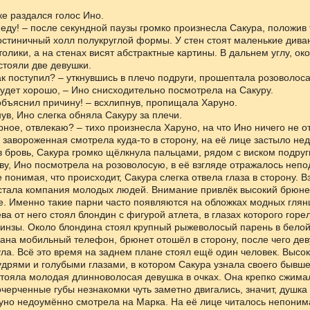
ке раздался голос Ино.
иеду! – после секундной паузы громко произнесла Сакура, положив 
стиничный холл полукруглой формы. У стен стоят маленькие дива
олики, а на стенах висят абстрактные картины. В дальнем углу, ок
стояли две девушки.
ак поступил? – уткнувшись в плечо подруги, прошептала розоволоса
будет хорошо, – Ино снисходительно посмотрела на Сакуру.
объяснил причину! – всхлипнув, пропищала Харуно.
ув, Ино слегка обняла Сакуру за плечи.
ерное, отвлекаю? – тихо произнесла Харуно, на что Ино ничего не о
 завороженная смотрела куда-то в сторону, на её лице застыло не
в бровь, Сакура громко щёлкнула пальцами, рядом с виском подру
ву, Ино посмотрела на розоволосую, в её взгляде отражалось неп
е понимая, что происходит, Сакура слегка отвела глаза в сторону. В
стала компания молодых людей. Внимание привлёк высокий брюне
е. Именно такие парни часто появляются на обложках модных гля
ва от него стоял блондин с фигурой атлета, в глазах которого горе
нзы. Около блондина стоял крупный рыжеволосый парень в белой 
ана мобильный телефон, брюнет отошёл в сторону, после чего де
ла. Всё это время на заднем плане стоял ещё один человек. Высок
дрями и голубыми глазами, в котором Сакура узнала своего бывше
тояла молодая длинноволосая девушка в очках. Она крепко сжима
очерченные губы незнакомки чуть заметно двигались, значит, душка 
уно недоумённо смотрела на Марка. На её лице читалось непоним