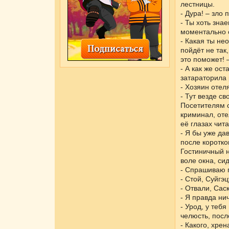
лестницы.
- Дура! – зло
- Ты хоть зна
моментально 
- Какая ты не
пойдёт не так
это поможет! 
- А как же ос
затараторила 
- Хозяин отел
- Тут везде св
Посетителям 
криминал, оте
её глазах чит
- Я бы уже да
после коротко
Гостиничный н
воле окна, си
- Спрашиваю п
- Стой, Суйгэ
- Отвали, Сас
- Я правда ни
- Урод, у теб
челюсть, посл
- Какого, хре