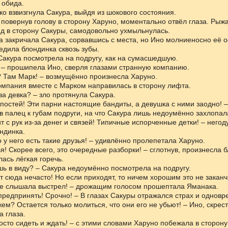
 обида.
мко взвизгнула Сакура, выйдя из шокового состояния.
 повернув голову в сторону Харуно, моментально отвёл глаза. Рыжа
яд в сторону Сакуры, самодовольно ухмыльнулась.
ва закричала Сакура, сорвавшись с места, но Ино молниеносно её о
цедила блондинка сквозь зубы.
 Сакура посмотрела на подругу, как на сумасшедшую.
! – прошипела Ино, сверля глазами странную компанию.
й? Там Марк! – возмущённо произнесла Харуно.
омпания вместе с Марком направилась в сторону лифта.
 за девка? – зло протянула Сакура.
упостей! Эти парни настоящие бандиты, а девушка с ними заодно! 
в палец к губам подруги, на что Сакура лишь недоумённо захлопал
ит с рук из-за денег и связей! Типичные испорченные детки! – него
ндинка.
то у него есть такие друзья! – удивлённо пролепетала Харуно.
ья! Скорее всего, это очередные разборки! – сглотнув, произнесла б
ась лёгкая горечь.
шь в виду? – Сакура недоумённо посмотрела на подругу.
т сюда нечасто! Но если приходят, то ничем хорошим это не заканч
е слышала выстрел! – дрожащим голосом прошептала Яманака.
 предпринять! Срочно! – В глазах Сакуры отражался страх и одновр
жем? Остается только молиться, что они его не убьют! – Ино, скрест
а глаза.
росто сидеть и ждать! – с этими словами Харуно побежала в сторон