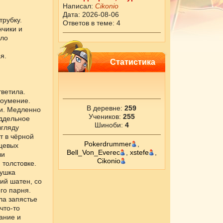
Написал:
Cikоnio
Дата: 2026-08-06
трубку.
Ответов в теме: 4
нчики и
оло
я.
Статистика
тветила.
доумение.
В деревне:
259
ги. Медленно
Учеников:
255
оддельное
Шиноби:
4
згляду
т в чёрной
Pokerdrummer
,
нцевых
Bell_Von_Everec
,
xstefe
,
ли
Cikоnio
толстовке.
вушка
ий шатен, со
го парня.
ла запястье
что-то
ание и