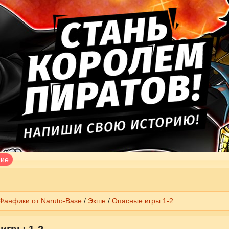
ние
Фанфики от Naruto-Base
/
Экшн
/
Опасные игры 1-2.