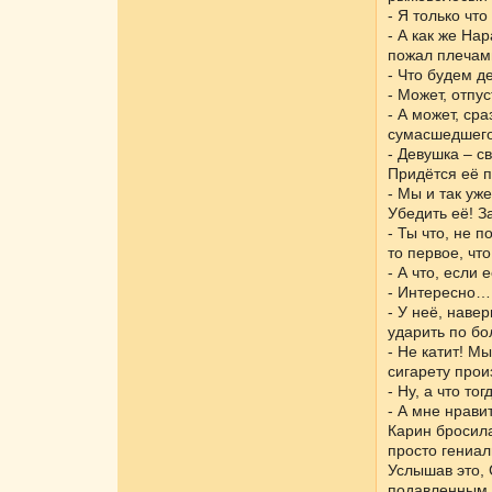
- Я только чт
- А как же На
пожал плечам
- Что будем д
- Может, отпу
- А может, ср
сумасшедшего
- Девушка – с
Придётся её п
- Мы и так уж
Убедить её! За
- Ты что, не 
то первое, что
- А что, если 
- Интересно… 
- У неё, наве
ударить по бо
- Не катит! М
сигарету прои
- Ну, а что т
- А мне нрави
Карин бросила
просто гениал
Услышав это, 
подавленным и