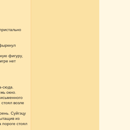
 пристально
 фыркнул
ьную фигуру,
игре нет
а-сюда.
жь окно.
письменного
 стоял возле
рень. Суйгэцу
вытащив из
а пороге стоял