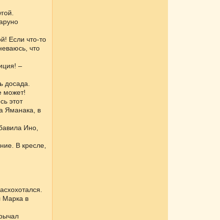
гой.
Харуно
й! Если что-то
неваюсь, что
иция! –
ь досада.
е может!
сь этот
а Яманака, в
бавила Ино,
ние. В кресле,
расхохотался.
л Марка в
орычал