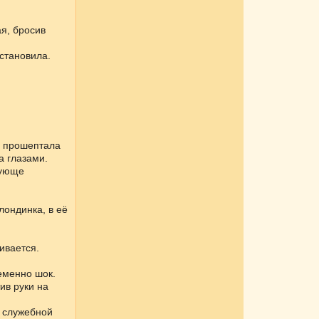
я, бросив
становила.
– прошептала
а глазами.
дующе
лондинка, в её
ивается.
еменно шок.
ив руки на
у служебной