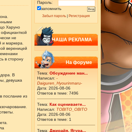
Пароль:
запомнить
Забыл пароль
|
Регистрация
она.
енными
ицо Харуно
а официанткой
чески не
НАША РЕКЛАМА
 и маркера.
ной вереницей
ременами
сь в сторону
На форуме
Тема:
Обсуждение ман...
дора. В
Написал:
-
ы, девушка
Daiguren_Hyourinmaru-
Дата: 2026-08-06
Ответов в теме: 7496
в послание из
Тема:
Как оцениваете...
азочарование.
Написал:
ТОBITO_OBITO
ответы.
Дата: 2026-08-06
Ответов в теме: 1
ета.
ла
Тема:
Джирайя, Ягура...