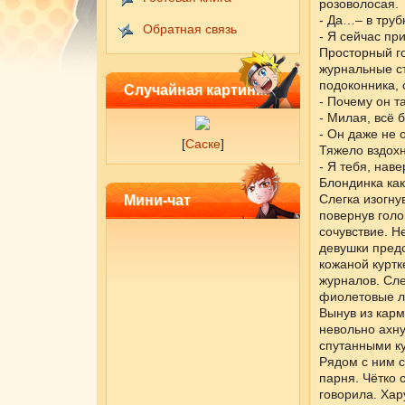
розоволосая.
- Да…– в труб
Обратная связь
- Я сейчас пр
Просторный го
журнальные ст
подоконника, 
Случайная картинка
- Почему он т
- Милая, всё 
- Он даже не 
[
Саске
]
Тяжело вздохн
- Я тебя, нав
Блондинка как
Слегка изогну
Мини-чат
повернув голо
сочувствие. Н
девушки пред
кожаной куртк
журналов. Сле
фиолетовые ли
Вынув из карм
невольно ахну
спутанными ку
Рядом с ним с
парня. Чётко 
говорила. Хар