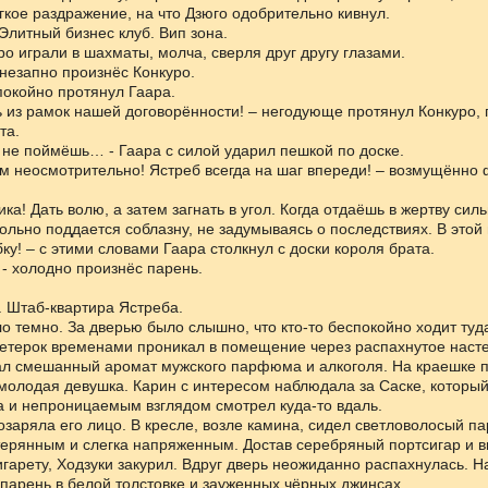
кое раздражение, на что Дзюго одобрительно кивнул.
Элитный бизнес клуб. Вип зона.
ро играли в шахматы, молча, сверля друг другу глазами.
внезапно произнёс Конкуро.
покойно протянул Гаара.
 из рамок нашей договорённости! – негодующе протянул Конкуро,
та.
ы не поймёшь… - Гаара с силой ударил пешкой по доске.
м неосмотрительно! Ястреб всегда на шаг впереди! – возмущённо
ика! Дать волю, а затем загнать в угол. Когда отдаёшь в жертву сил
ольно поддается соблазну, не задумываясь о последствиях. В этой 
ку! – с этими словами Гаара столкнул с доски короля брата.
- холодно произнёс парень.
. Штаб-квартира Ястреба.
о темно. За дверью было слышно, что кто-то беспокойно ходит туд
етерок временами проникал в помещение через распахнутое насте
тал смешанный аромат мужского парфюма и алкоголя. На краешке 
молодая девушка. Карин с интересом наблюдала за Саске, который
а и непроницаемым взглядом смотрел куда-то вдаль.
озаряла его лицо. В кресле, возле камина, сидел светловолосый па
терянным и слегка напряженным. Достав серебряный портсигар и 
игарету, Ходзуки закурил. Вдруг дверь неожиданно распахнулась. Н
арень в белой толстовке и зауженных чёрных джинсах.