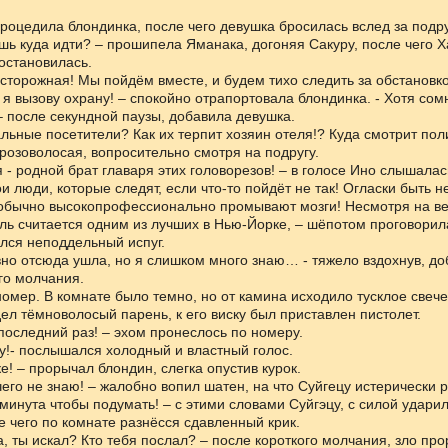
 процедила блондинка, после чего девушка бросилась вслед за подру
ешь куда идти? – прошипела Яманака, догоняя Сакуру, после чего 
остановилась.
осторожная! Мы пойдём вместе, и будем тихо следить за обстановко
, я вызову охрану! – спокойно отрапортовала блондинка. - Хотя сом
– после секундной паузы, добавила девушка.
тальные посетители? Как их терпит хозяин отеля!? Куда смотрит пол
розоволосая, вопросительно смотря на подругу.
я - родной брат главаря этих головорезов! – в голосе Ино слышалас
ои люди, которые следят, если что-то пойдёт не так! Огласки быть н
обычно высокопрофессионально промывают мозги! Несмотря на ве
ль считается одним из лучших в Нью-Йорке, – шёпотом проговорил
ался неподдельный испуг.
вно отсюда ушла, но я слишком много знаю… - тяжело вздохнув, до
го молчания.
омер. В комнате было темно, но от камина исходило тусклое свече
дел тёмноволосый парень, к его виску был приставлен пистолет.
оследний раз! – эхом пронеслось по номеру.
цу!- послышался холодный и властный голос.
ке! – прорычал блондин, слегка опустив курок.
чего не знаю! – жалобно вопил шатен, на что Суйгецу истерически 
я минута чтобы подумать! – с этими словами Суйгэцу, с силой удари
е чего по комнате разнёсся сдавленный крик.
на, ты искал? Кто тебя послал? – после короткого молчания, зло пр