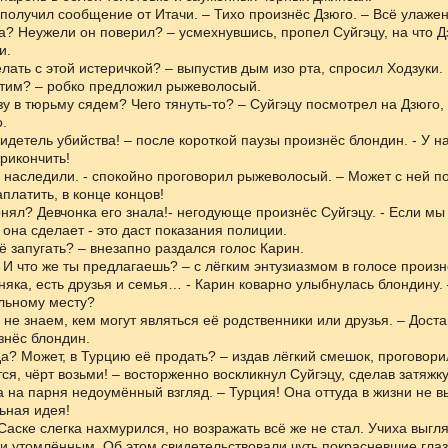
о получил сообщение от Итачи. – Тихо произнёс Дзюго. – Всё улажен
ра? Неужели он поверил? – усмехнувшись, пропел Суйгэцу, на что 
и.
елать с этой истеричкой? – выпустив дым изо рта, спросил Ходзуки.
стим? – робко предложил рыжеволосый.
азу в тюрьму сядем? Чего тянуть-то? – Суйгэцу посмотрел на Дзюго, 
.
видетель убийства! – после короткой паузы произнёс блондин. - У н
рикончить!
е наследили. - спокойно проговорил рыжеволосый. – Может с ней п
платить, в конце концов!
понял? Девчонка его знала!- негодующе произнёс Суйгэцу. - Если мы
 она сделает - это даст показания полиции.
её запугать? – внезапно раздался голос Карин.
И что же ты предлагаешь? – с лёгким энтузиазмом в голосе произн
рняка, есть друзья и семья… - Карин коварно улыбнулась блондину. 
льному месту?
ы не знаем, кем могут являться её родственники или друзья. – Дост
знёс блондин.
огда? Может, в Турцию её продать? – издав лёгкий смешок, проговор
тся, чёрт возьми! – восторженно воскликнул Суйгэцу, сделав затяжку
 на парня недоумённый взгляд. – Турция! Она оттуда в жизни не в
ьная идея!
Саске слегка нахмурился, но возражать всё же не стал. Учиха выгл
 утомлённым. Об этом свидетельствовали чуть покрасневшие глаз