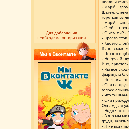
нескончаемая
- Марк! – гро
Шатен, слегка
короткий взгл
- Марк! – сно
- Стой! – про
Для добавления
- О чём ты? -
необходима авторизация
- Просто стой
- Как это сто
В это время к
- Что это ещё
Мы в Вконтакте
- Не делай гл
Ино, пристави
- Им всё сход
фыркнула бло
- Не знала, ч
- Они не друз
голосе слышал
- Что ты имее
- Они приходя
Однажды я уж
- Надо что-то
- А что мы мо
груди, закатил
- Я не могу п