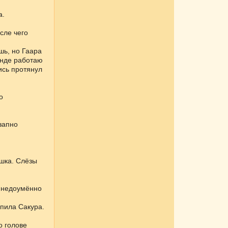
а.
сле чего
шь, но Гаара
анде работаю
ись протянул
о
езапно
шка. Слёзы
о недоумённо
опила Сакура.
о голове