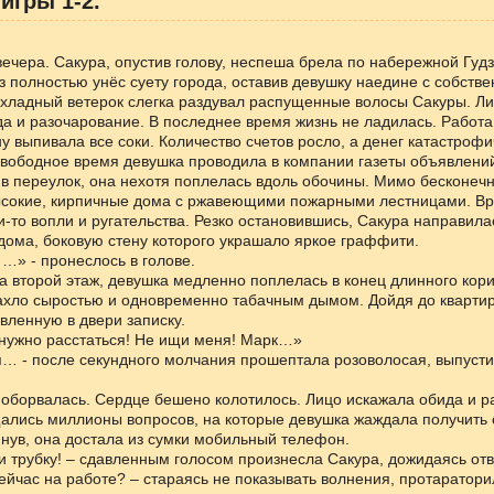
игры 1-2.
вечера. Сакура, опустив голову, неспеша брела по набережной Гудз
 полностью унёс суету города, оставив девушку наедине с собств
хладный ветерок слегка раздувал распущенные волосы Сакуры. Л
а и разочарование. В последнее время жизнь не ладилась. Работ
у выпивала все соки. Количество счетов росло, а денег катастрофи
свободное время девушка проводила в компании газеты объявлений
 в переулок, она нехотя поплелась вдоль обочины. Мимо бесконеч
ысокие, кирпичные дома с ржавеющими пожарными лестницами. В
-то вопли и ругательства. Резко остановившись, Сакура направила
дома, боковую стену которого украшало яркое граффити.
 …» - пронеслось в голове.
 второй этаж, девушка медленно поплелась в конец длинного кори
хло сыростью и одновременно табачным дымом. Дойдя до квартир
вленную в двери записку.
 нужно расстаться! Не ищи меня! Марк…»
… - после секундного молчания прошептала розоволосая, выпусти
оборвалась. Сердце бешено колотилось. Лицо искажала обида и р
ались миллионы вопросов, на которые девушка жаждала получить 
нув, она достала из сумки мобильный телефон.
 трубку! – сдавленным голосом произнесла Сакура, дожидаясь отв
сейчас на работе? – стараясь не показывать волнения, протаратори