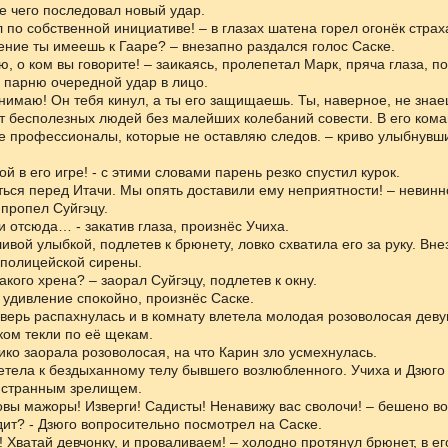
е чего последовал новый удар.
л по собственной инициативе! – в глазах шатена горел огонёк страх
ение ты имеешь к Гааре? – внезапно раздался голос Саске.
ю, о ком вы говорите! – заикаясь, пролепетал Марк, пряча глаза, по
 парню очередной удар в лицо.
онимаю! Он тебя кинул, а ты его защищаешь. Ты, наверное, не знае
т бесполезных людей без малейших колебаний совести. В его ком
е профессионалы, которые не оставляю следов. – криво улыбнувш
й в его игре! - с этими словами парень резко спустил курок.
ться перед Итачи. Мы опять доставили ему неприятности! – невинн
пропел Суйгэцу.
и отсюда… - закатив глаза, произнёс Учиха.
ливой улыбкой, подлетев к брюнету, ловко схватила его за руку. Вн
 полицейской сирены.
акого хрена? – заорал Суйгэцу, подлетев к окну.
а удивление спокойно, произнёс Саске.
ерь распахнулась и в комнату влетела молодая розоволосая деву
ом текли по её щекам.
дико заорала розоволосая, на что Карин зло усмехнулась.
етела к бездыханному телу бывшего возлюбленного. Учиха и Дзюг
 странным зрелищем.
овы мажоры! Изверги! Садисты! Ненавижу вас сволочи! – бешено в
дит? - Дзюго вопросительно посмотрел на Саске.
! Хватай девчонку, и проваливаем! – холодно протянул брюнет, в ег