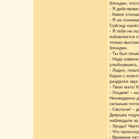
блондин, посл
- Я действова
- Какое отнош
- Я не понима
Суйгэцу нанёс
- Я тебя не п
избавляется о
только высоки
блондин.
- Ты был пешко
- Надо извини
улыбнувшись, 
- Ладно, пошл
Карин с кокет
раздался звук
- Твою мать! К
- Уходим! – н
Неожиданно дв
сильным поток
- Сволочи! – 
Девушка подл
наблюдали за
- Уроды! Чёрт
- Что происхо
- Времени нет