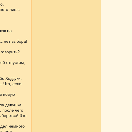
о.
Дзюго лишь
как на
ас нет выбора!
оговорить?
 её отпустим,
ёс Ходзуки.
– Что, если
ав новую
ила девушка.
, после чего
ыберется! Это
ядел немного
а, под