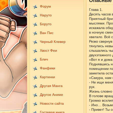
Опасные 
Форум
Глава 1.
Десять часов 
Наруто
Приятный бриз
мыслями. Про
Боруто
искажала обид
в ночную смен
Ван Пис
хватало. Всё 
Резко свернув
Черный Клевер
тянулись нев
Хвост Феи
слышались чьи
двухэтажного 
Блич
«Вот я и дома
Поднявшись на
Фанфики
помещении па
заметила оста
Картинки
«Сакура, нам
- Не ищи меня
Другая Манга
рук.
Жизнь словно 
Другое Аниме
В голове вращ
Громко всхлип
Новости сайта
- Ино… Возьми
- Привет! Ты 
Гостевая книга