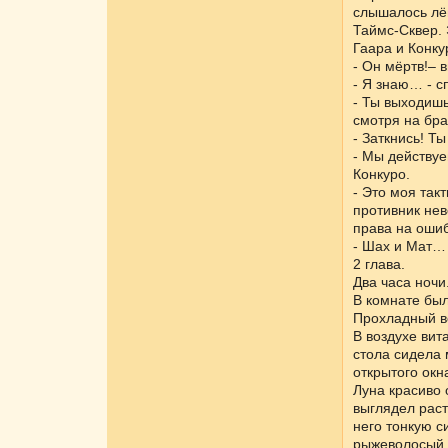
слышалось лёг
Таймс-Сквер. 
Гаара и Конку
- Он мёртв!– 
- Я знаю… - с
- Ты выходишь
смотря на бра
- Заткнись! Т
- Мы действуе
Конкуро.
- Это моя такт
противник нев
права на ошиб
- Шах и Мат… 
2 глава.
Два часа ночи
В комнате был
Прохладный в
В воздухе ви
стола сидела 
открытого окн
Луна красиво 
выглядел рас
него тонкую с
рыжеволосый п